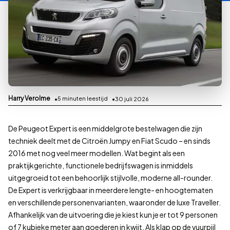
Harry Verolme
5
minuten leestijd
30 juli 2026
De Peugeot Expert is een middelgrote bestelwagen die zijn
techniek deelt met de Citroën Jumpy en Fiat Scudo – en sinds
2016 met nog veel meer modellen. Wat begint als een
praktijkgerichte, functionele bedrijfswagen is inmiddels
uitgegroeid tot een behoorlijk stijlvolle, moderne all-rounder.
De Expert is verkrijgbaar in meerdere lengte- en hoogtematen
en verschillende personenvarianten, waaronder de luxe Traveller.
Afhankelijk van de uitvoering die je kiest kun je er tot 9 personen
of 7 kubieke meter aan goederen in kwijt. Als klap op de vuurpijl