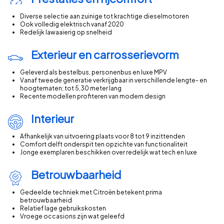
Peugeot Expert: hoeveel zijn er per prijsklasse?
Diverse selectie aan zuinige tot krachtige dieselmotoren
Aantal Peugeot Expert occasions per prijsklasse. De meeste P
Ook volledig elektrisch vanaf 2020
Redelijk lawaaierig op snelheid
€0 – €5.000
Exterieur en carrosserievorm
€5.000 – €10.000
Geleverd als bestelbus, personenbus en luxe MPV
€10.000 – €15.000
Vanaf tweede generatie verkrijgbaar in verschillende lengte- en
€15.000 – €20.000
hoogtematen; tot 5,30 meter lang
Recente modellen profiteren van modern design
€20.000 – €25.000
€25.000 – €30.000
Interieur
€30.000 – €35.000
Afhankelijk van uitvoering plaats voor 8 tot 9 inzittenden
€35.000 – €40.000
Comfort delft onderspit ten opzichte van functionaliteit
€40.000 – €45.000
Jonge exemplaren beschikken over redelijk wat tech en luxe
€45.000 – €50.000
Betrouwbaarheid
€50.000 – €55.000
€55.000 – €60.000
Gedeelde techniek met Citroën betekent prima
betrouwbaarheid
€60.000 – €65.000
Relatief lage gebruikskosten
€65.000 – €70.000
Vroege occasions zijn wat geleefd