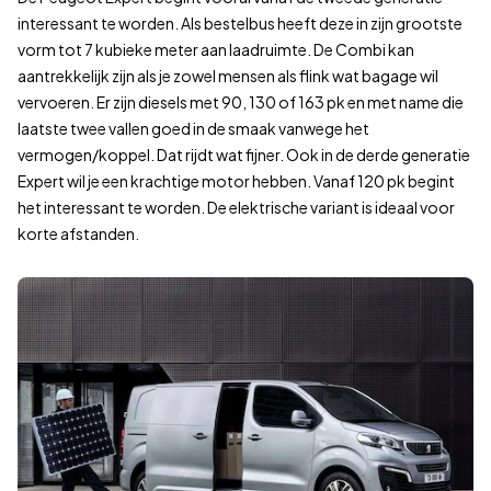
interessant te worden. Als bestelbus heeft deze in zijn grootste
vorm tot 7 kubieke meter aan laadruimte. De Combi kan
aantrekkelijk zijn als je zowel mensen als flink wat bagage wil
vervoeren. Er zijn diesels met 90, 130 of 163 pk en met name die
laatste twee vallen goed in de smaak vanwege het
vermogen/koppel. Dat rijdt wat fijner. Ook in de derde generatie
Expert wil je een krachtige motor hebben. Vanaf 120 pk begint
het interessant te worden. De elektrische variant is ideaal voor
korte afstanden.