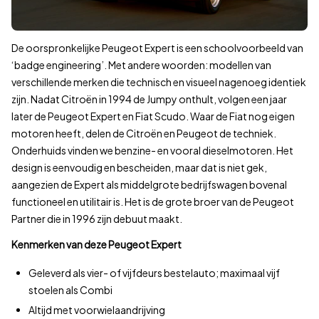
De oorspronkelijke Peugeot Expert is een schoolvoorbeeld van
‘badge engineering’. Met andere woorden: modellen van
verschillende merken die technisch en visueel nagenoeg identiek
zijn. Nadat Citroën in 1994 de Jumpy onthult, volgen een jaar
later de Peugeot Expert en Fiat Scudo. Waar de Fiat nog eigen
motoren heeft, delen de Citroën en Peugeot de techniek.
Onderhuids vinden we benzine- en vooral dieselmotoren. Het
design is eenvoudig en bescheiden, maar dat is niet gek,
aangezien de Expert als middelgrote bedrijfswagen bovenal
functioneel en utilitair is. Het is de grote broer van de Peugeot
Partner die in 1996 zijn debuut maakt.
Kenmerken van deze Peugeot Expert
Geleverd als vier- of vijfdeurs bestelauto; maximaal vijf
stoelen als Combi
Altijd met voorwielaandrijving