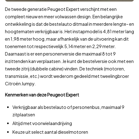
Laatste update:
vandaag om 15:07
.
De tweede generatie Peugeot Expert verschijnt met een
Bekijk aanbod
compleet nieuw en meer volwassen design. Een belangrijke
569
ontwikkeling is dat de bestelauto ditmaal in meerdere lengte- en
hoogtematen verkrijgbaar is. Het instapmodel is 4,81 meter lang
en 1,98 meter hoog, maar afhankelijk van de uitvoering kan dit
toenemen tot respectievelijk 5,14 meter en 2,29 meter.
Daarnaast is er een personenversie die maximaal 8 tot 9
inzittenden kan verplaatsen. Je kunt de bestelversie ook met een
tweede zitrij (dubbele cabine) vinden. De techniek (motoren,
transmissie, etc.) wordt wederom gedeeld met tweelingbroer
Citroën Jumpy.
Kenmerken van deze Peugeot Expert
Verkrijgbaar als bestelauto of personenbus, maximaal 9
zitplaatsen
Altijd met voorwielaandrijving
Keuze uit select aantal dieselmotoren