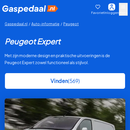
Favoriet
Inloggen
Menu
Gaspedaal.nl
/
Auto-informatie
/
Peugeot
Peugeot Expert
Met zijn moderne design en praktische uitvoeringen is de
Peugeot Expert zowel functioneel als stijlvol.
Vinden
(569)