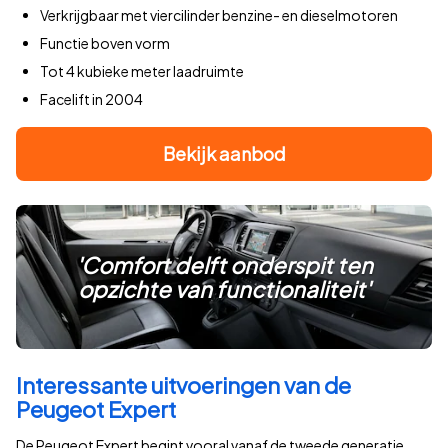
Verkrijgbaar met viercilinder benzine- en dieselmotoren
Functie boven vorm
Tot 4 kubieke meter laadruimte
Facelift in 2004
Bekijk aanbod
'Comfort delft onderspit ten
opzichte van functionaliteit'
Interessante uitvoeringen van de
Peugeot Expert
De Peugeot Expert begint vooral vanaf de tweede generatie