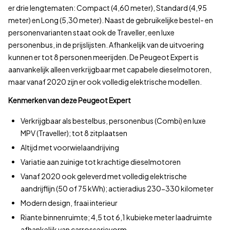
140.000–150.000 km
er drie lengtematen: Compact (4,60 meter), Standard (4,95
150.000–160.000 km
meter) en Long (5,30 meter). Naast de gebruikelijke bestel- en
160.000–170.000 km
personenvarianten staat ook de Traveller, een luxe
170.000–180.000 km
personenbus, in de prijslijsten. Afhankelijk van de uitvoering
180.000–190.000 km
kunnen er tot 8 personen meerijden. De Peugeot Expert is
190.000–200.000 km
aanvankelijk alleen verkrijgbaar met capabele dieselmotoren,
200.000–210.000 km
maar vanaf 2020 zijn er ook volledig elektrische modellen.
210.000–220.000 km
Kenmerken van deze Peugeot Expert
220.000–230.000 km
Verkrijgbaar als bestelbus, personenbus (Combi) en luxe
230.000–240.000 km
MPV (Traveller); tot 8 zitplaatsen
240.000–250.000 km
Altijd met voorwielaandrijving
250.000–260.000 km
260.000–270.000 km
Variatie aan zuinige tot krachtige dieselmotoren
270.000–280.000 km
Vanaf 2020 ook geleverd met volledig elektrische
280.000–290.000 km
aandrijflijn (50 of 75 kWh); actieradius 230-330 kilometer
290.000 km
Modern design, fraai interieur
Wat is de gemiddelde prijs per bouwjaar?
Riante binnenruimte; 4,5 tot 6,1 kubieke meter laadruimte
Minimumprijs, gemiddelde prijs, maximumprijs en aantal Peugeo
afhankelijk van carrosserievorm