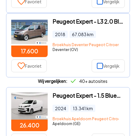
Favoriet
Vergelijk
Peugeot Expert - L3 2.0 BlueHDI 120 PK | DUBBELE CABINE | TREKHAAK | SENSOREN
2018
67.083
km
Broekhuis Deventer Peugeot Citroen
Deventer (OV)
17.600
Favoriet
Vergelijk
Wij vergelijken:
40+ autosites
Peugeot Expert - 1.5 BlueHDi 120 S&S L3 | 2 zitplaatsen rechtsvoor | Airco |
2024
13.341
km
Broekhuis Apeldoorn Peugeot Citroen
Apeldoorn (GE)
26.400