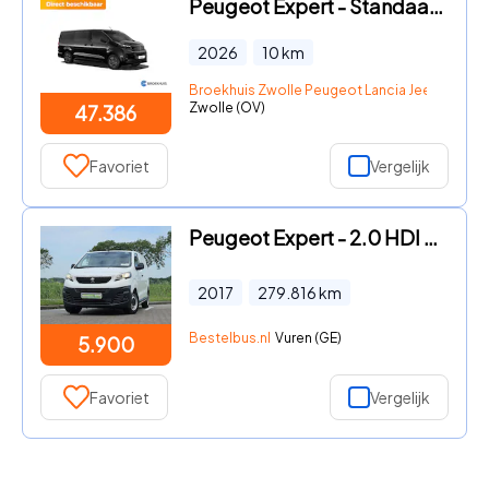
Peugeot Expert - Standaard Dubbele Cabine | Elektrisch bedienbare en verwarmb
2026
10
km
Broekhuis Zwolle Peugeot Lancia Jeep Fiat DS
Zwolle (OV)
47.386
Favoriet
Vergelijk
Peugeot Expert - 2.0 HDI Airco Euro6
2017
279.816
km
Bestelbus.nl
Vuren (GE)
5.900
Favoriet
Vergelijk