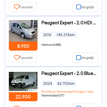
Favoriet
Vergelijk
Peugeot Expert - 2.0 HDI 130 pk L2 Dubbel Cabine DC EXPORT Airco/ Cruise/ Nav
2016
145.374
km
Helmond (NB)
8.950
Favoriet
Vergelijk
Peugeot Expert - 2.0 BlueHDi 145 L3 | Cruise Control | Betimmering | Camera |
2024
42.703
km
Broekhuis Veenendaal Peugeot Jeep Fiat Citr
Veenendaal (UT)
22.900