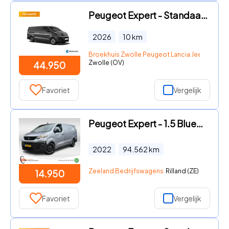
Peugeot Expert - Standaard - Elektrisch | 16" stalen velgen | Elektrisch bedi
2026
10
km
Broekhuis Zwolle Peugeot Lancia Jeep Fiat DS
Zwolle (OV)
44.950
Favoriet
Vergelijk
Peugeot Expert - 1.5 BlueHDI 100 Long L3 Premium | NL-auto | 1e Eig | Carplay
2022
94.562
km
Zeeland Bedrijfswagens
Rilland (ZE)
14.950
Favoriet
Vergelijk