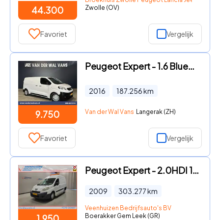
Zwolle (OV)
44.300
Favoriet
Vergelijk
Peugeot Expert - 1.6 BlueHDI 115pk L2H1 Euro6 Airco | Cruisecontrol Parkeerse
2016
187.256
km
Van der Wal Vans
Langerak (ZH)
9.750
Favoriet
Vergelijk
Peugeot Expert - 2.0HDI 120pk L2/H2
2009
303.277
km
Veenhuizen Bedrijfsauto's BV
Boerakker Gem Leek (GR)
1.950