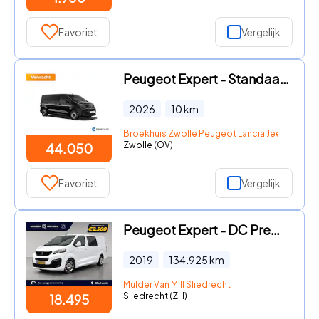
Favoriet
Vergelijk
Peugeot Expert - Standaard - Elektrisch | 16" stalen velgen | Elektrisch bedi
2026
10
km
Broekhuis Zwolle Peugeot Lancia Jeep Fiat DS
Zwolle (OV)
44.050
Favoriet
Vergelijk
Peugeot Expert - DC Premium Pack 2.0 BlueHDi 180pk EAT6 | DUBBELE CABINE! | N
2019
134.925
km
Mulder Van Mill Sliedrecht
Sliedrecht (ZH)
18.495