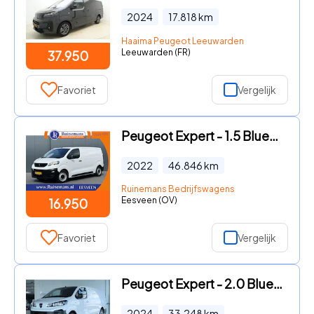
2024
17.818
km
Haaima Peugeot Leeuwarden
Leeuwarden (FR)
37.950
Favoriet
Vergelijk
Peugeot Expert - 1.5 BlueHDI 102 PK / L2H1 / 1e EIG. / 46.846 KM! / AIRCO / C
2022
46.846
km
Ruinemans Bedrijfswagens
Eesveen (OV)
16.950
Favoriet
Vergelijk
Peugeot Expert - 2.0 BlueHDi 145 S&S L3 | Cruise Control | Betimmering | Stuu
2024
33.248
km