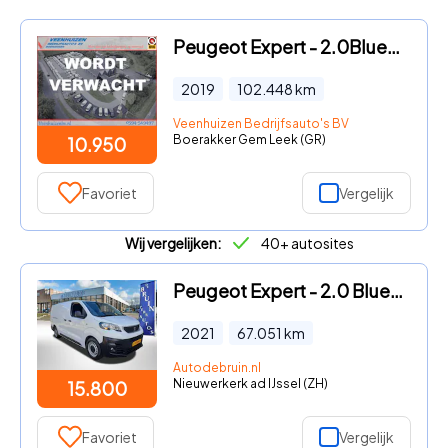
Peugeot Expert - 2.0BlueHDI 120pk Euro 6
2019
102.448
km
Veenhuizen Bedrijfsauto's BV
Boerakker Gem Leek (GR)
10.950
Favoriet
Vergelijk
Wij vergelijken:
40+ autosites
Peugeot Expert - 2.0 BlueHDI L3 123 Pk Long Pro Airco Cruise control
2021
67.051
km
Autodebruin.nl
Nieuwerkerk ad IJssel (ZH)
15.800
Favoriet
Vergelijk