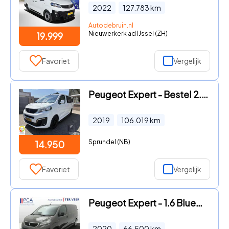
2022
127.783
km
Autodebruin.nl
Nieuwerkerk ad IJssel (ZH)
19.999
Favoriet
Vergelijk
Peugeot Expert - Bestel 2.0 BlueHDI 120pk L3|EURO6|2 schuifdeuren|Trekhaak|Ca
2019
106.019
km
Sprundel (NB)
14.950
Favoriet
Vergelijk
Peugeot Expert - 1.6 BlueHDI Prem
2020
66.500
km