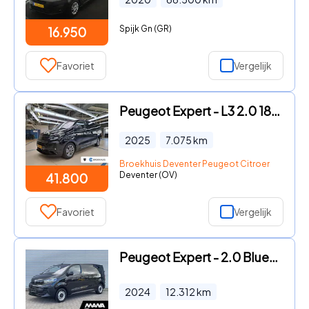
Spijk Gn (GR)
16.950
Favoriet
Vergelijk
Peugeot Expert - L3 2.0 180 PK Automaat Dubbele Cabine | PRIJS INCL REST BPM
2025
7.075
km
Broekhuis Deventer Peugeot Citroen
Deventer (OV)
41.800
Favoriet
Vergelijk
Peugeot Expert - 2.0 BlueHDi S&S L2 Automaat 12 dkm!!! Airco Cruise
2024
12.312
km