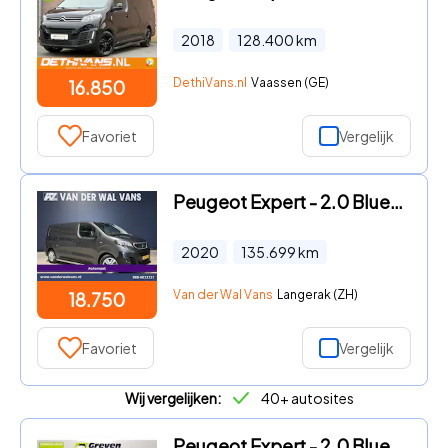
2018
128.400
km
DethiVans.nl
Vaassen (GE)
16.850
Favoriet
Vergelijk
Peugeot Expert - 2.0 BlueHDI 123pk Automaat L2H1 Euro6 Airco | Apple Carplay
2020
135.699
km
Van der Wal Vans
Langerak (ZH)
18.750
Favoriet
Vergelijk
Wij vergelijken:
40+ autosites
Peugeot Expert - 2.0 BlueHDI 145PK L2H1 | Automaat | Airco | Cruise | Camera