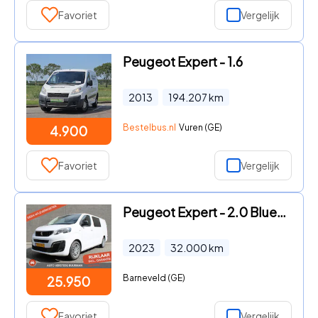
Favoriet
Vergelijk
Peugeot Expert - 1.6
2013
194.207
km
Bestelbus.nl
Vuren (GE)
4.900
Favoriet
Vergelijk
Peugeot Expert - 2.0 BlueHDI 145PK L3 Dubbele Cabine Navigatie, Achteruitrijc
2023
32.000
km
Barneveld (GE)
25.950
Favoriet
Vergelijk