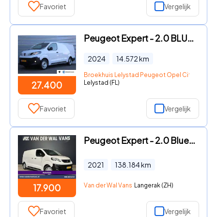
Favoriet
Vergelijk
Peugeot Expert - 2.0 BLUEHDI 145PK L3H1 AUTOMAAT / NAVI / AIRCO / LED / PDC /
2024
14.572
km
Broekhuis Lelystad Peugeot Opel Citroen
Lelystad (FL)
27.400
Favoriet
Vergelijk
Peugeot Expert - 2.0 BlueHDI 122pk Automaat L2H1 Euro6 Airco | Navigatie | Ca
2021
138.184
km
Van der Wal Vans
Langerak (ZH)
17.900
Favoriet
Vergelijk