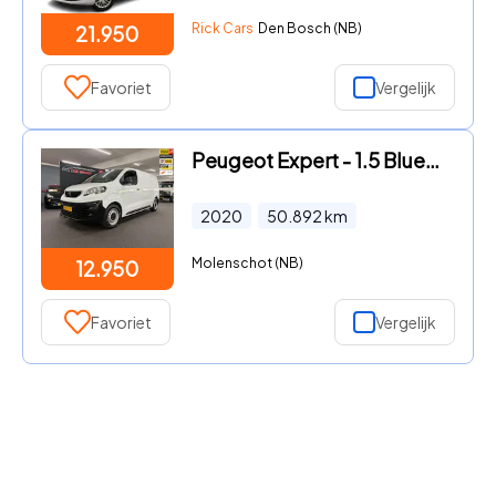
Rick Cars
Den Bosch (NB)
21.950
Favoriet
Vergelijk
Peugeot Expert - 1.5 BlueHDI 100 Standard Premium/ NL auto/ Eerste eigenaar/
2020
50.892
km
Molenschot (NB)
12.950
Favoriet
Vergelijk