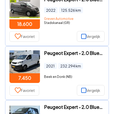
2022
125.526
km
Greven Automotive
Stadskanaal (GR)
18.600
Favoriet
Vergelijk
Peugeot Expert - 2.0 BlueHDI 180PK Automaat L2H1 Standard Premium ✓ camera ✓
2021
232.294
km
Beek en Donk (NB)
7.450
Favoriet
Vergelijk
Peugeot Expert - 2.0 BlueHDi 145 S&S L2 | Cruise Control | Betimmering | Came