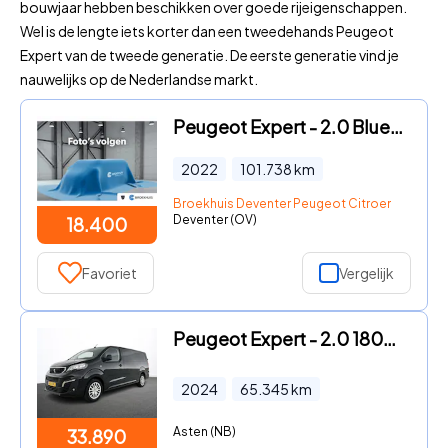
bouwjaar hebben beschikken over goede rijeigenschappen.
Wel is de lengte iets korter dan een tweedehands Peugeot
Expert van de tweede generatie. De eerste generatie vind je
nauwelijks op de Nederlandse markt.
Peugeot Expert - 2.0 BlueHDI 145 PK | AUTOMAAT | CAMERA | BETIMMERING | SIDE
2022
101.738
km
Broekhuis Deventer Peugeot Citroen
Deventer (OV)
18.400
Favoriet
Vergelijk
Peugeot Expert - 2.0 180PK Long Premium Dubbele Cabine Automaat Airco Bluetoo
2024
65.345
km
Asten (NB)
33.890