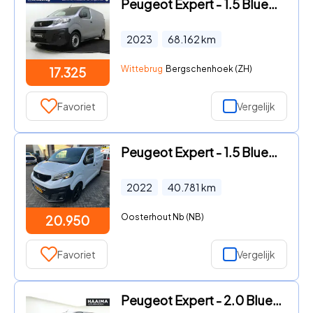
Peugeot Expert - 1.5 BlueHDI 120 S&S L2 | Carplay | Camera | Airco | Bank | L
2023
68.162
km
Wittebrug
Bergschenhoek (ZH)
17.325
Favoriet
Vergelijk
Peugeot Expert - 1.5 BlueHDI 120 Standard Premium 2 schuifdeuren Trekhaak Ach
2022
40.781
km
Oosterhout Nb (NB)
20.950
Favoriet
Vergelijk
Peugeot Expert - 2.0 BlueHDi 180 S&S L3 3-Zits l Keyless l Stuur- en Stoelver