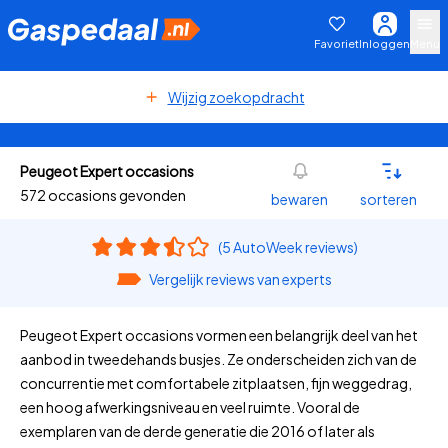
Favoriet
Inloggen
Menu
Wijzig zoekopdracht
Peugeot Expert occasions
572 occasions gevonden
bewaren
sorteren
(5 AutoWeek reviews)
Vergelijk reviews van experts
Peugeot Expert occasions vormen een belangrijk deel van het
aanbod in tweedehands busjes. Ze onderscheiden zich van de
concurrentie met comfortabele zitplaatsen, fijn weggedrag,
een hoog afwerkingsniveau en veel ruimte. Vooral de
exemplaren van de derde generatie die 2016 of later als