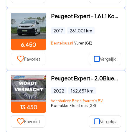
Peugeot Expert - 1.6 L1 Kompakt Export
2017
281.001
km
Bestelbus.nl
Vuren (GE)
6.450
Favoriet
Vergelijk
Peugeot Expert - 2.0BlueHDI 145pk Automaat Euro 6
2022
162.657
km
Veenhuizen Bedrijfsauto's BV
Boerakker Gem Leek (GR)
13.450
Favoriet
Vergelijk