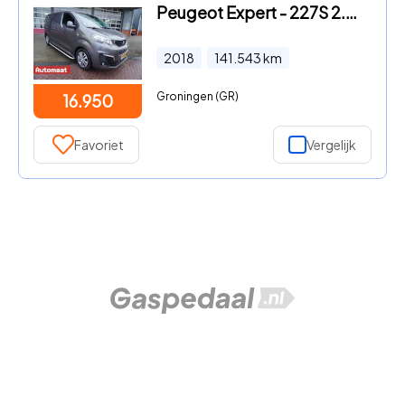
Peugeot Expert - 227S 2.0 BlueHDI 180 Premium Pack Automaat Nr. V101 | Airco
2018
141.543
km
Groningen (GR)
16.950
Favoriet
Vergelijk