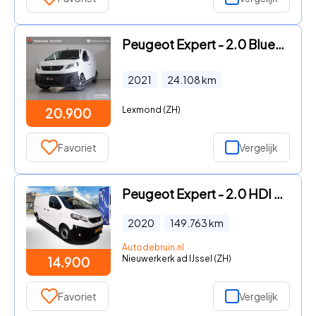
Peugeot Expert - 2.0 BlueHDI 150 Pk Long Premium | Navi | Blind Spot | Trekha
2021
24.108
km
Lexmond (ZH)
20.900
Favoriet
Vergelijk
Peugeot Expert - 2.0 HDI 150Pk L3 Airco Navi Camera Werkplaats inrichting
2020
149.763
km
Autodebruin.nl
Nieuwerkerk ad IJssel (ZH)
14.900
Favoriet
Vergelijk