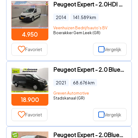
Peugeot Expert - 2.0HDI L2/H1 Trekhaak Apk tot 24-2-2027
2014
141.589
km
Veenhuizen Bedrijfsauto's BV
Boerakker Gem Leek (GR)
4.950
Favoriet
Vergelijk
Peugeot Expert - 2.0 BlueHDI L3H1 | Aut. | Airco | Cruise | 3 Zits | Trekhaak
2021
68.676
km
Greven Automotive
Stadskanaal (GR)
18.900
Favoriet
Vergelijk
Peugeot Expert - 2.0BlueHDI 180PK XL Carplay / Camera / Euro6