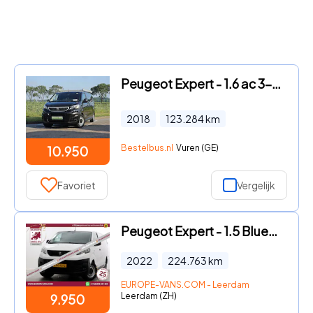
Peugeot Expert - 1.6 ac 3-zits EURO6
2018
123.284
km
Bestelbus.nl
Vuren (GE)
10.950
Favoriet
Vergelijk
Peugeot Expert - 1.5 BlueHDI 102pk L3 Premium Airco/CarPlay/Camera 06-2022
2022
224.763
km
EUROPE-VANS.COM - Leerdam
Leerdam (ZH)
9.950