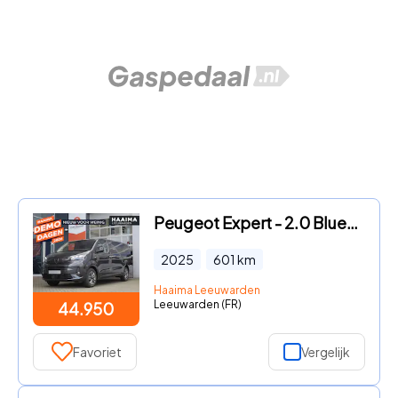
Peugeot Expert - 2.0 BlueHDi 145 L3 | Nieuwe auto | Full led | Bumpers in kle
2025
601
km
Haaima Leeuwarden
Leeuwarden (FR)
44.950
Favoriet
Vergelijk