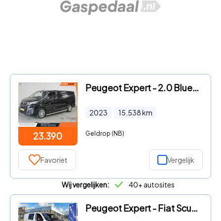
Peugeot Expert - 2.0 BlueHDI 145PK L3 Automaat Airco Cruise Navigatie Trekhaa
2023
15.538
km
Geldrop (NB)
23.390
Favoriet
Vergelijk
Wij vergelijken:
40+ autosites
Peugeot Expert - Fiat Scudo MultiJet DC 6-Persoons Navi A.camera L3