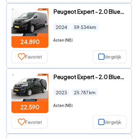
Peugeot Expert - 2.0 BlueHDI 145PK L3 Automaat Navigatie Parkeersensoren Trek
2024
59.534
km
Asten (NB)
24.890
Favoriet
Vergelijk
Peugeot Expert - 2.0 BlueHDI 145PK Automaat Airco Bluetooth Cruise Control Tr
2023
25.787
km
Asten (NB)
22.590
Favoriet
Vergelijk