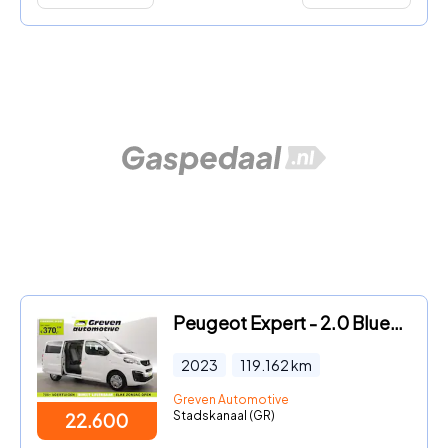
Peugeot Expert - 2.0 BlueHDI L3H1 180PK | DC | 6 Zits | Automaat | Airco | Cr
2023
119.162
km
Greven Automotive
Stadskanaal (GR)
22.600