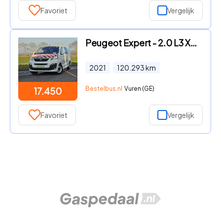
Favoriet
Vergelijk
Peugeot Expert - 2.0 L3 XL Dubbel Cabine
2021
120.293
km
Bestelbus.nl
Vuren (GE)
17.450
Favoriet
Vergelijk