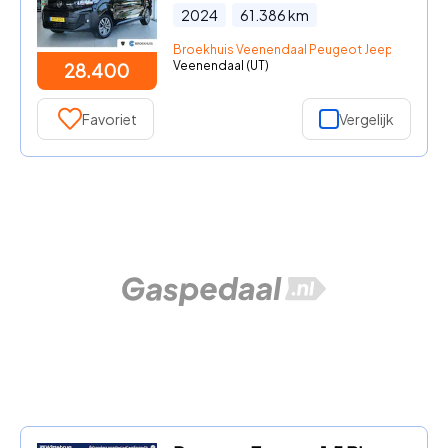
2024
61.386
km
Broekhuis Veenendaal Peugeot Jeep Fiat Citr
Veenendaal (UT)
28.400
Favoriet
Vergelijk