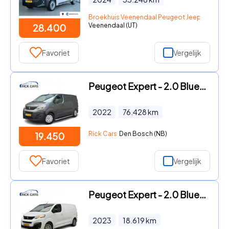
Broekhuis Veenendaal Peugeot Jeep Fiat Citr
Veenendaal (UT)
28.400
Favoriet
Vergelijk
Peugeot Expert - 2.0 BlueHDI 145 PK Euro 6 Achteruitrijcamera/cruise control
2022
76.428
km
Rick Cars
Den Bosch (NB)
19.450
Favoriet
Vergelijk
Peugeot Expert - 2.0 BlueHDI 145 PK Euro 6 S&S L2 Navigatie/CarPlay/cruise co
2023
18.619
km