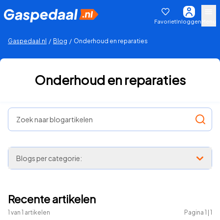
Favoriet
Inloggen
Menu
Gaspedaal.nl
/
Blog
/
Onderhoud en reparaties
Onderhoud en reparaties
Zoek naar blogartikelen
Blogs per categorie:
Recente artikelen
1
van
1
artikelen
Pagina
1
|
1