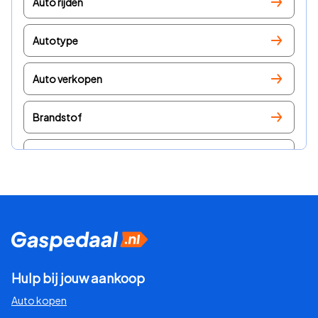
Auto rijden
Autotype
Auto verkopen
Brandstof
Lease
Modelvergelijkingen
Nieuws
Over Gaspedaal
Hulp bij jouw aankoop
Auto kopen
Tech en opties