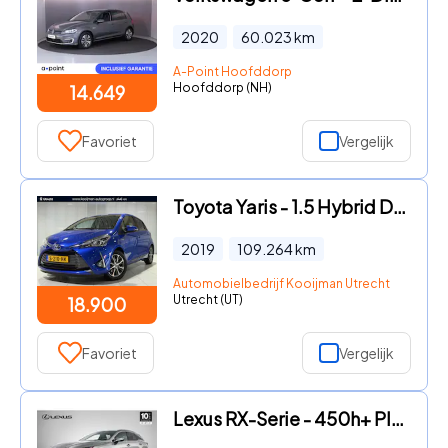
2020
60.023
km
A-Point Hoofddorp
Hoofddorp (NH)
14.649
Favoriet
Vergelijk
Toyota Yaris - 1.5 Hybrid Dynamic | Parkeersensoren | Apple Carplay / Andro
2019
109.264
km
Automobielbedrijf Kooijman Utrecht B.V.
Utrecht (UT)
18.900
Favoriet
Vergelijk
Lexus RX-Serie - 450h+ Plug-in Hybrid Luxury Line | Carplay | Stoelverwarming