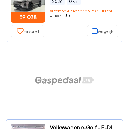
2026
0
km
Automobielbedrijf Kooijman Utrecht B.V.
Utrecht (UT)
59.038
Favoriet
Vergelijk
Volkswagen e-Golf - E-DITION 136 pk | Navigatie | Warmtepomp | Parkeersensoren |