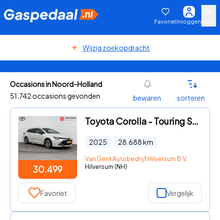
Favoriet
Inloggen
Menu
Wijzig zoekopdracht
Occasions in Noord-Holland
51.742 occasions gevonden
bewaren
sorteren
Toyota Corolla - Touring Sports Hybrid 140 Dynamic | Apple Carplay / Android
2025
28.688
km
Van Gent Autobedrijf Hilversum B.V.
Hilversum (NH)
30.499
Favoriet
Vergelijk