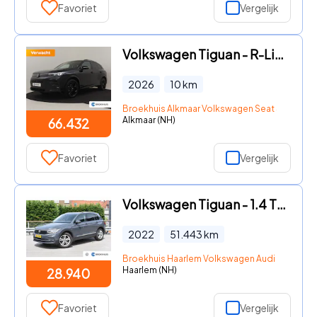
Favoriet
Vergelijk
Volkswagen Tiguan - R-Line Edition - eHybrid | 'App-Connect' draadloze smartphon
2026
10
km
Broekhuis Alkmaar Volkswagen Seat Skoda
Alkmaar (NH)
66.432
Favoriet
Vergelijk
Volkswagen Tiguan - 1.4 TSI eHybrid Business Plus PHEV | Airco (automatisch) | B
2022
51.443
km
Broekhuis Haarlem Volkswagen Audi Seat Sko
Haarlem (NH)
28.940
Favoriet
Vergelijk