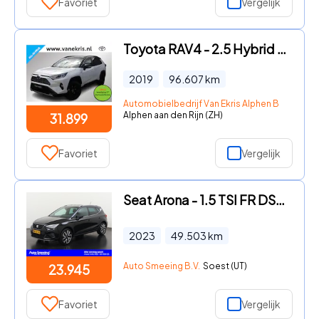
Favoriet
Vergelijk
Toyota RAV4 - 2.5 Hybrid Bi-Tone, Trekhaak, 360 Camera Reserve Wiel, JBl,
2019
96.607
km
Automobielbedrijf Van Ekris Alphen B.V.
Alphen aan den Rijn (ZH)
31.899
Favoriet
Vergelijk
Seat Arona - 1.5 TSI FR DSG | Trekhaak | Digital Cockpit | Zondag Open
2023
49.503
km
Auto Smeeing B.V.
Soest (UT)
23.945
Favoriet
Vergelijk