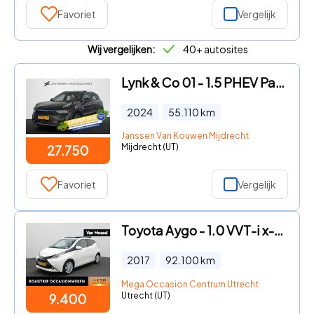
Favoriet
Vergelijk
Wij vergelijken:
40+ autosites
Lynk & Co 01 - 1.5 PHEV Panoramadak Stoelverwarming 360-Camera
2024
55.110
km
Janssen Van Kouwen Mijdrecht
Mijdrecht (UT)
27.750
Favoriet
Vergelijk
Toyota Aygo - 1.0 VVT-i x-wave | Cruise Control | Achteruitrijcamera | Blu
2017
92.100
km
Mega Occasion Centrum Utrecht
Utrecht (UT)
9.400