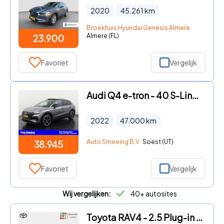
2020
45.261
km
Broekhuis Hyundai Genesis Almere
Almere (FL)
23.900
Favoriet
Vergelijk
Audi Q4 e-tron - 40 S-Line Shadow Look 77 kWh | SOH 94% | Panoramadak | Sonos
2022
47.000
km
Auto Smeeing B.V.
Soest (UT)
38.945
Favoriet
Vergelijk
Wij vergelijken:
40+ autosites
Toyota RAV4 - 2.5 Plug-in Hybrid AWD Bi-Tone Plus Panoramadak