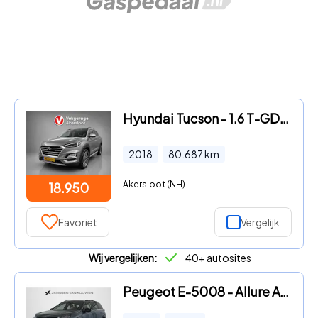
Hyundai Tucson - 1.6 T-GDi Premium 4WD / Parkeersensoren / Airco / Camera / N
2018
80.687
km
Akersloot (NH)
18.950
Favoriet
Vergelijk
Wij vergelijken:
40+ autosites
Peugeot E-5008 - Allure Avantage 73 kWh 7p | 360 Camera | Seat Pack | VOORDEE