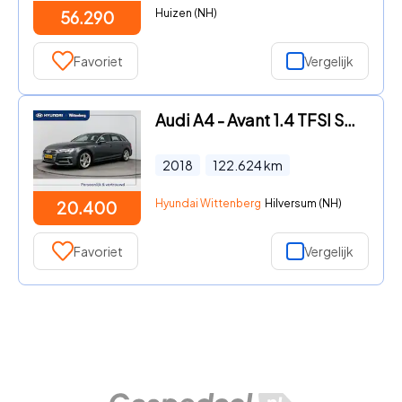
Huizen (NH)
56.290
Favoriet
Vergelijk
Audi A4 - Avant 1.4 TFSI SPORT S LINE EDITION | TREKHAAK | ELEKTRISCHE
2018
122.624
km
Hyundai Wittenberg
Hilversum (NH)
20.400
Favoriet
Vergelijk