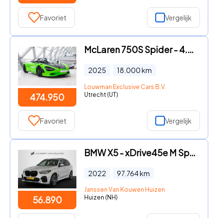
Favoriet
Vergelijk
McLaren 750S Spider - 4.0 V8 | Mantis Green | Carbon Bonnet & Wing |
2025
18.000
km
Louwman Exclusive Cars B.V.
Utrecht (UT)
474.950
Favoriet
Vergelijk
BMW X5 - xDrive45e M Sport Panoramadak M-Stoelen Adaptieve Cruise Key
2022
97.764
km
Janssen Van Kouwen Huizen
Huizen (NH)
56.890