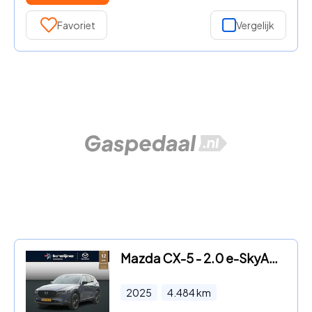
Favoriet
Vergelijk
Mazda CX-5 - 2.0 e-SkyActiv-G M Hybrid 165 Homura | Bose | 360* Camera |
2025
4.484
km