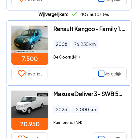
Wij vergelijken:
40+ autosites
Renault Kangoo - Family 1.6-16V Expression Invalide Rolstoel auto Aangepast o
2008
76.255
km
De Goorn (NH)
7.500
Favoriet
Vergelijk
Maxus eDeliver 3 - SWB 50 kWh Vloer & Wandbetimmering | DEMO | Camera | Stoelve
2023
12.000
km
Purmerend (NH)
20.950