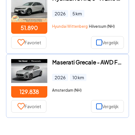
2026
5
km
Hyundai Wittenberg
Hilversum (NH)
51.890
Favoriet
Vergelijk
Maserati Grecale - AWD Folgore 105kWh 550pk | WLTP 580km | Climate Package | Te
2026
10
km
Amsterdam (NH)
129.838
Favoriet
Vergelijk