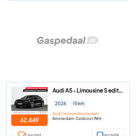
Audi A5 - Limousine S edition 2.0 TFSI e 299 pk | Techniek pakket plus
2026
15
km
Audi Centrum Amsterdam
Amsterdam-Zuidoost (NH)
62.449
Favoriet
Vergelijk