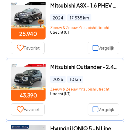
Mitsubishi ASX - 1.6 PHEV AT Intense+ | GARANTIE 2032 | STOELVERWARMING | CAM
2024
17.535
km
Zeeuw & Zeeuw Mitsubishi Utrecht
Utrecht (UT)
25.940
Favoriet
Vergelijk
Mitsubishi Outlander - 2.4 PHEV | PURE | DIRECT LEVERBAAR | PRIJS INCL 5.000 EURO K
2026
10
km
Zeeuw & Zeeuw Mitsubishi Utrecht
Utrecht (UT)
43.390
Favoriet
Vergelijk
Hyundai IONIQ 5 - N Line Business 84 kWh | Apple Carplay/ Android Auto | licht