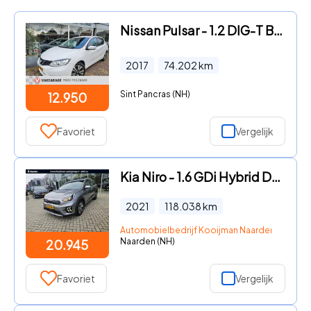
Nissan Pulsar - 1.2 DIG-T Business Edition, leder, automaat, trekhaak
2017
74.202
km
Sint Pancras (NH)
12.950
Favoriet
Vergelijk
Kia Niro - 1.6 GDi Hybrid DynamicLine Nav|Camera|Cruise control| 1e eig
2021
118.038
km
Automobielbedrijf Kooijman Naarden B.V.
Naarden (NH)
20.945
Favoriet
Vergelijk