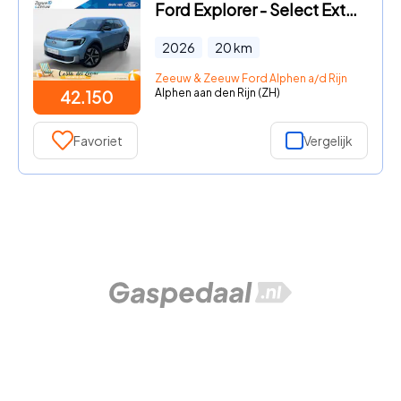
Ford Explorer - Select Extended Range RWD 77 kWh | Nieuw te Bestellen | €3.5
2026
20
km
Zeeuw & Zeeuw Ford Alphen a/d Rijn
Alphen aan den Rijn (ZH)
42.150
Favoriet
Vergelijk