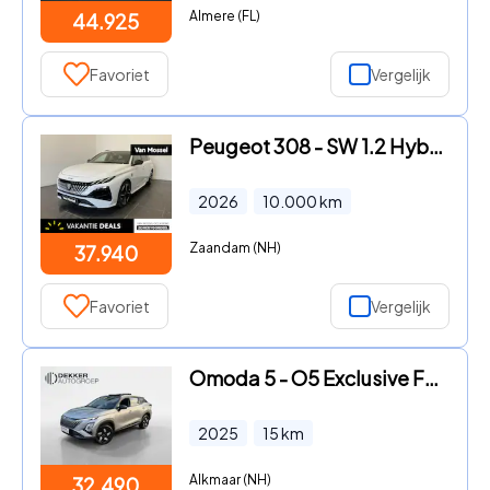
Almere (FL)
44.925
Favoriet
Vergelijk
Peugeot 308 - SW 1.2 Hybrid 145 e-DCS6 GT | Apple Carplay & Android Auto |
2026
10.000
km
Zaandam (NH)
37.940
Favoriet
Vergelijk
Omoda 5 - O5 Exclusive FULL OPTION - PANO DAK - STOELVERWARMING EN VER
2025
15
km
Alkmaar (NH)
32.490