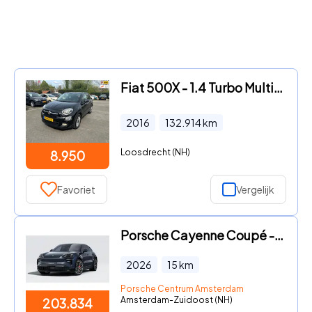
Fiat 500X - 1.4 Turbo MultiAir PopStar
2016
132.914
km
Loosdrecht (NH)
8.950
Favoriet
Vergelijk
Porsche Cayenne Coupé - Turbo Electric
2026
15
km
Porsche Centrum Amsterdam
Amsterdam-Zuidoost (NH)
203.834