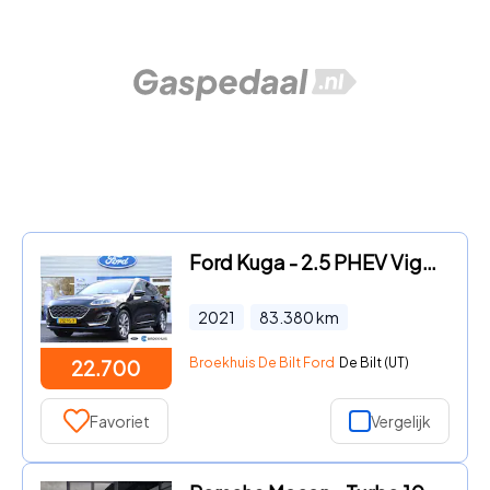
Ford Kuga - 2.5 PHEV Vignale | LEDER | ADAPTIVE CRUISE | CAMERA | HEAD U
2021
83.380
km
Broekhuis De Bilt Ford
De Bilt (UT)
22.700
Favoriet
Vergelijk