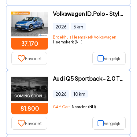
Volkswagen ID.Polo - Style First Edition NU IN DE SHOWROOM TE HEEMSKERK | Aircond
2026
5
km
Broekhuis Heemskerk Volkswagen
Heemskerk (NH)
37.170
Favoriet
Vergelijk
Audi Q5 Sportback - 2.0 TFSI e-hybrid quattro S edition 21" | PANO | AIR SUSPENS
2026
10
km
GAM Cars
Naarden (NH)
81.800
Favoriet
Vergelijk