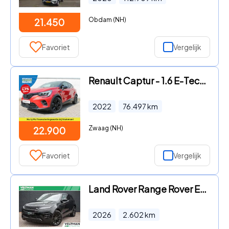
Obdam (NH)
21.450
Favoriet
Vergelijk
Renault Captur - 1.6 E-Tech Hybrid 145 Rive Gauche | automaat | hybride |
2022
76.497
km
Zwaag (NH)
22.900
Favoriet
Vergelijk
Land Rover Range Rover Evoque - 1.5 P270e PHEV PANO MERIDIAN ADAPTIVE CRUISE LEDER
2026
2.602
km