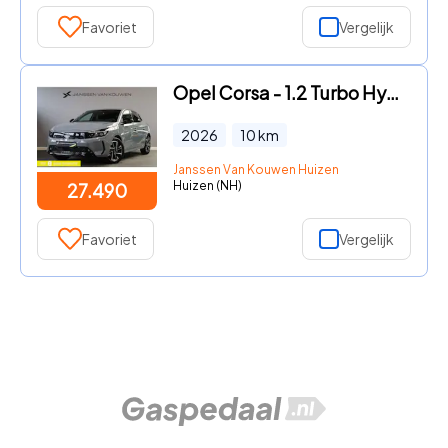
Favoriet
Vergelijk
Opel Corsa - 1.2 Turbo Hybrid GS Voorraad voordeel / 2+6 jaar garantie
2026
10
km
Janssen Van Kouwen Huizen
Huizen (NH)
27.490
Favoriet
Vergelijk