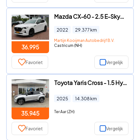
Mazda CX-60 - 2.5 E-Skyactiv PHEV 327pk Automaat Homura AWD
2022
29.377
km
Martijn Kooijman Autobedrijf B.V.
Castricum (NH)
36.995
Favoriet
Vergelijk
Toyota Yaris Cross - 1.5 Hybrid 130 Launch Edition
2025
14.308
km
Ter Aar (ZH)
35.945
Favoriet
Vergelijk