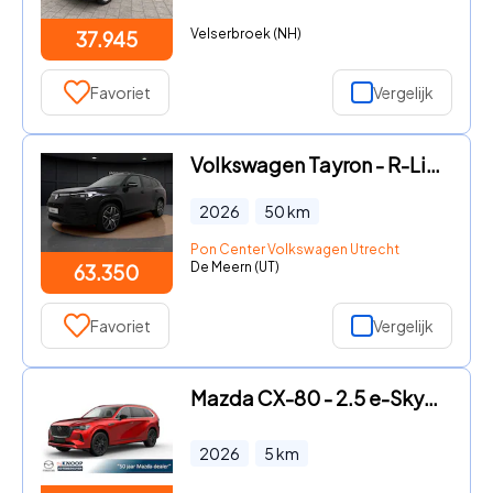
Velserbroek (NH)
37.945
Favoriet
Vergelijk
Volkswagen Tayron - R-Line Edition 1.5 eHybrid 150 kW / 204 PK | Pano dak | Harm
2026
50
km
Pon Center Volkswagen Utrecht
De Meern (UT)
63.350
Favoriet
Vergelijk
Mazda CX-80 - 2.5 e-SkyActiv PHEV Homura Plus 7-pers. | Modeljaar 2026 | €
2026
5
km