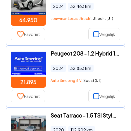
2024
32.463
km
Louwman Lexus Utrecht
Utrecht (UT)
64.950
Favoriet
Vergelijk
Peugeot 208 - 1.2 Hybrid 100 e-DCS6 GT | Panoramadak | Digital Cockpit | C
2024
32.853
km
Auto Smeeing B.V.
Soest (UT)
21.895
Favoriet
Vergelijk
Seat Tarraco - 1.5 TSI Style Limited Edition
2020
112.909
km