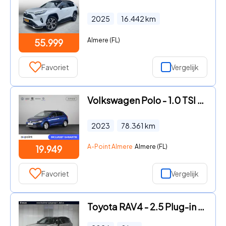
2025
16.442
km
Almere (FL)
55.999
Favoriet
Vergelijk
Volkswagen Polo - 1.0 TSI Style 110PK DSG (Automaat) | Panoramadak | Carplay |
2023
78.361
km
A-Point Almere
Almere (FL)
19.949
Favoriet
Vergelijk
Toyota RAV4 - 2.5 Plug-in Hybrid AWD 300 First Edition | Nieuw te bestelle