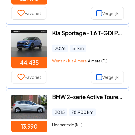
Favoriet
Vergelijk
Kia Sportage - 1.6 T-GDi Plug-in Hybrid AWD GT-PlusLine Edition | Panoramad
2026
51
km
Wensink Kia Almere
Almere (FL)
44.435
Favoriet
Vergelijk
BMW 2-serie Active Tourer - Tour (f45). 218I AUT Active -PAN.DAK.PDC-STOELVERW.-BOVAG
2015
78.900
km
Heemstede (NH)
13.990