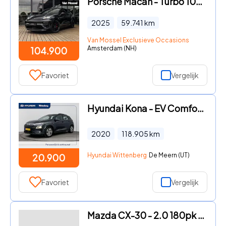
Porsche Macan - Turbo 100 kWh | SOH 100% | VIERWIELBESTURING | BIJ-RIJDERS D
2025
59.741
km
Van Mossel Exclusieve Occasions
Amsterdam (NH)
104.900
Favoriet
Vergelijk
Hyundai Kona - EV Comfort 64 kWh | Trekhaak | Camera | Navi | Adoptieve cru
2020
118.905
km
Hyundai Wittenberg
De Meern (UT)
20.900
Favoriet
Vergelijk
Mazda CX-30 - 2.0 180pk SkyActiv-X M Hybrid Comfort | Trekhaak | Camera |