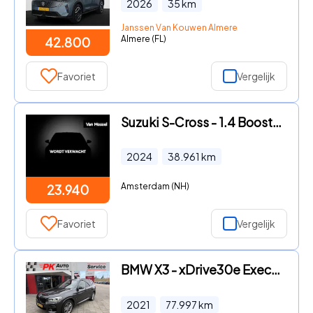
2026
35
km
Janssen Van Kouwen Almere
Almere (FL)
42.800
Favoriet
Vergelijk
Suzuki S-Cross - 1.4 Boosterjet Select Smart Hybrid | Climate control | Achte
2024
38.961
km
Amsterdam (NH)
23.940
Favoriet
Vergelijk
BMW X3 - xDrive30e Executive | Navi | Camera | Cruise | 77.997 km Dea
2021
77.997
km