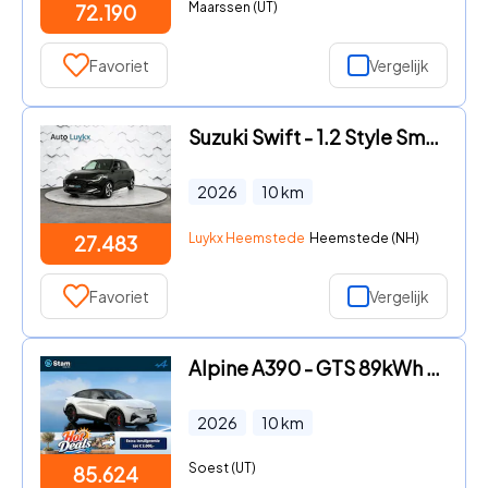
Maarssen (UT)
72.190
Favoriet
Vergelijk
Suzuki Swift - 1.2 Style Smart Hybrid CVT Automaat | Voorraad | €2.300, - a
2026
10
km
Luykx Heemstede
Heemstede (NH)
27.483
Favoriet
Vergelijk
Alpine A390 - GTS 89kWh 22 kW Boordlader | Sabelt Sportstoelen met Forged
2026
10
km
Soest (UT)
85.624