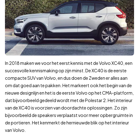
50.000–60.000 km
60.000–70.000 km
70.000–80.000 km
80.000–90.000 km
90.000–100.000 km
100.000–110.000 km
110.000–120.000 km
120.000–130.000 km
In 2018 maken we voor het eerst kennis met de Volvo XC40, een
130.000–140.000 km
succesvolle kennismaking op zijn minst. De XC40 is de eerste
140.000–150.000 km
compacte SUV van Volvo, en dus doen de Zweden er alles aan
150.000–160.000 km
om dat goed aan te pakken. Het markeert ook het begin van de
160.000–170.000 km
nieuwe designlijn en het is de eerste Volvo op het CMA-platform,
170.000–180.000 km
dat bijvoorbeeld gedeeld wordt met de Polestar 2. Het interieur
180.000–190.000 km
van de XC40 is voorzien van doordachte oplossingen. Zo zijn
190.000–200.000 km
bijvoorbeeld de speakers verplaatst voor meer opbergruimte in
200.000–210.000 km
de portieren. Het kenmerkt de hernieuwde blik op het interieur
210.000–220.000 km
van Volvo.
220.000–230.000 km