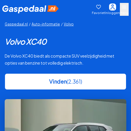
Favoriet
Inloggen
Menu
Gaspedaal.nl
/
Auto-informatie
/
Volvo
Volvo XC40
De Volvo XC40 biedt als compacte SUV veelzijdigheid met
opties van benzine tot volledig elektrisch.
Vinden
(2.361)