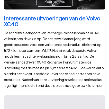
Meer reviews
2025
€ 16
2026
€ 42
Voor deze prijsinformatie vergelijken wij het actuele aanbod op
Interessante uitvoeringen van de Volvo
Laatste update:
vandaag om 18:10
.
XC40
Bekijk aanbod
2.361
De achterwielaangedreven Recharge-modellen van de XC40
vallen in positieve zin op. De achterwielaandrijving werd
geïntroduceerd voor een verbeterde actieradius, die komt op
572 kilometer conform WLTP. Het zijn ook de eerste Volvo-
modellen met achterwielaandrijving in bijna 25 jaar tijd. De
vierwielaangedreven XC40 Recharge Twin Ultimate is de
uitvoering met de meeste pk’s, maar liefst 408. Hoewel de auto
hier niet echt voor is bedoeld, levert deze heel nette sportieve
prestaties. Nadeel van deze uitvoering is wel dat de actieradius
lager ligt – tenslotte torst deze ook de nodige extra kilo’s mee.