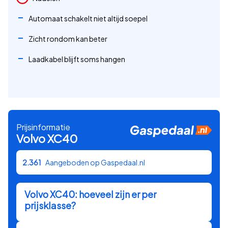
Automaat schakelt niet altijd soepel
Zicht rondom kan beter
Laadkabel blijft soms hangen
Prijsinformatie
Volvo
XC40
2.361
Aangeboden op Gaspedaal.nl
Volvo
XC40
: hoeveel zijn er per
prijsklasse?