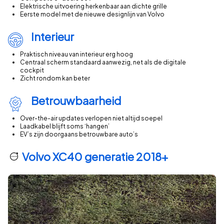
€20.000 – €25.000
Elektrische uitvoering herkenbaar aan dichte grille
Eerste model met de nieuwe designlijn van Volvo
€25.000 – €30.000
€30.000 – €35.000
Interieur
€35.000 – €40.000
Praktisch niveau van interieur erg hoog
€40.000 – €45.000
Centraal scherm standaard aanwezig, net als de digitale
€45.000 – €50.000
cockpit
Zicht rondom kan beter
€50.000 – €55.000
€55.000 – €60.000
Betrouwbaarheid
€60.000 – €65.000
Over-the-air updates verlopen niet altijd soepel
Wat is de gemiddelde prijs per kilometerstand?
Laadkabel blijft soms ‘hangen’
Gemiddelde prijs van een Volvo XC40 occasion per kilometers
EV’s zijn doorgaans betrouwbare auto’s
Volvo XC40 generatie 2018+
0–10.000 km
10.000–20.000 km
20.000–30.000 km
30.000–40.000 km
40.000–50.000 km