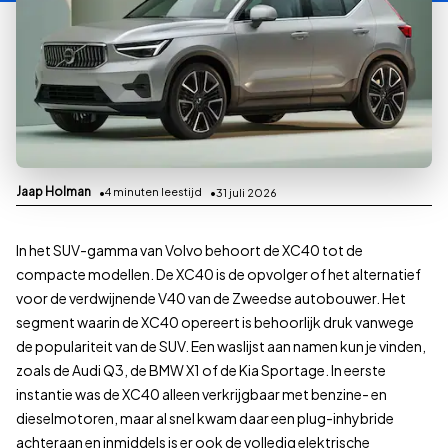
Jaap Holman
4
minuten leestijd
31 juli 2026
In het SUV-gamma van Volvo behoort de XC40 tot de
compacte modellen. De XC40 is de opvolger of het alternatief
voor de verdwijnende V40 van de Zweedse autobouwer. Het
segment waarin de XC40 opereert is behoorlijk druk vanwege
de populariteit van de SUV. Een waslijst aan namen kun je vinden,
zoals de Audi Q3, de BMW X1 of de Kia Sportage. In eerste
instantie was de XC40 alleen verkrijgbaar met benzine- en
dieselmotoren, maar al snel kwam daar een plug-inhybride
achteraan en inmiddels is er ook de volledig elektrische