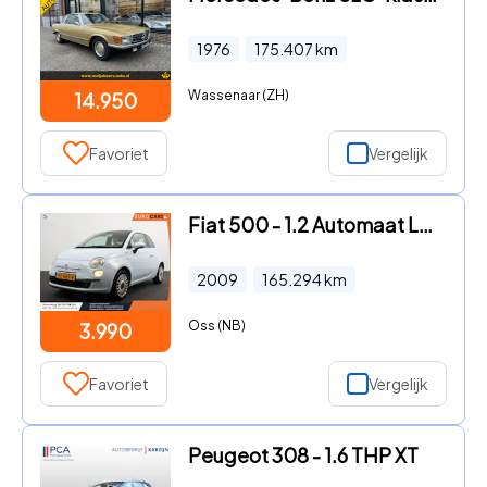
1976
175.407
km
Wassenaar (ZH)
14.950
Favoriet
Vergelijk
Fiat 500 - 1.2 Automaat Lounge Panorama dak Climate Control Parkeer sen
2009
165.294
km
Oss (NB)
3.990
Favoriet
Vergelijk
Peugeot 308 - 1.6 THP XT