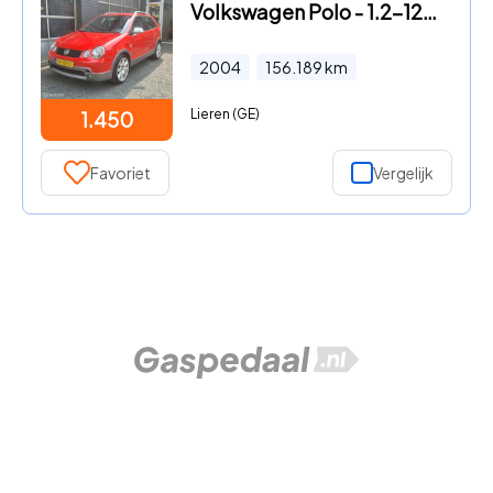
Volkswagen Polo - 1.2-12V Highline | AIRCO | 156.000KM | APK |
2004
156.189
km
Lieren (GE)
1.450
Favoriet
Vergelijk