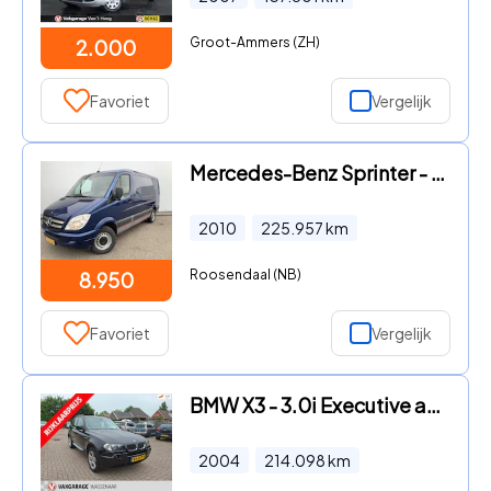
Groot-Ammers (ZH)
2.000
Favoriet
Vergelijk
Mercedes-Benz Sprinter - 316 2.2 CDI 366 HD L2 H1 Airco Cruise 3 Zits Trekhaak 3500 k
2010
225.957
km
Roosendaal (NB)
8.950
Favoriet
Vergelijk
BMW X3 - 3.0i Executive apk t/m 06/27 trekhaak
2004
214.098
km