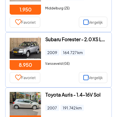
Middelburg (ZE)
1.950
Favoriet
Vergelijk
Subaru Forester - 2.0 XS Luxury AWD Trekhaak Automaat 164dkm Panoramadak Cruis
2009
164.727
km
Varsseveld (GE)
8.950
Favoriet
Vergelijk
Toyota Auris - 1.4-16V Sol
2007
191.742
km