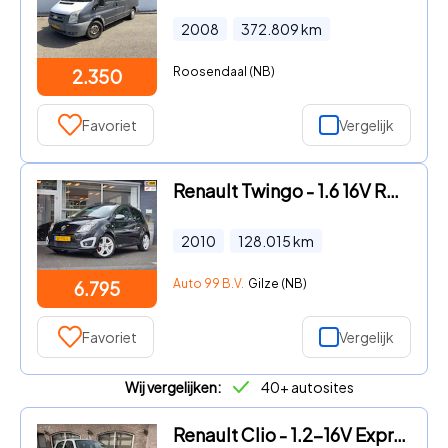
2008
372.809
km
Roosendaal (NB)
2.350
Favoriet
Vergelijk
Renault Twingo - 1.6 16V RS Gordini PANO / AIRCO / 130PK
2010
128.015
km
Auto 99 B.V.
Gilze (NB)
6.795
Favoriet
Vergelijk
Wij vergelijken:
40+ autosites
Renault Clio - 1.2-16V Expression