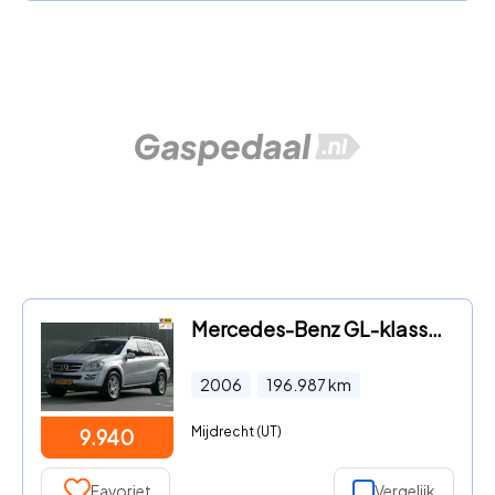
Mercedes-Benz GL-klasse - 450 Youngtimer NAP 7-Persoons Schuifdak Luchtvering
2006
196.987
km
Mijdrecht (UT)
9.940
Favoriet
Vergelijk