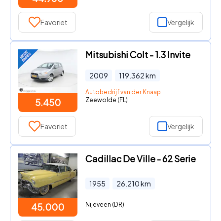
Favoriet
Vergelijk
Mitsubishi Colt - 1.3 Invite
2009
119.362
km
Autobedrijf van der Knaap
Zeewolde (FL)
5.450
Favoriet
Vergelijk
Cadillac De Ville - 62 Serie
1955
26.210
km
Nijeveen (DR)
45.000