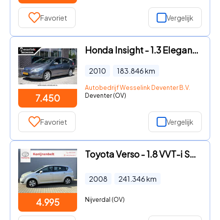
Favoriet
Vergelijk
Honda Insight - 1.3 Elegance | Clima | Cruise | Dealer onderhouden|
2010
183.846
km
Autobedrijf Wesselink Deventer B.V.
Deventer (OV)
7.450
Favoriet
Vergelijk
Toyota Verso - 1.8 VVT-i Sol Automaat | 7-persoons | Trekhaak | NL auto
2008
241.346
km
Nijverdal (OV)
4.995