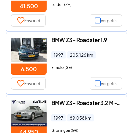
Leiden (ZH)
41.500
Favoriet
Vergelijk
BMW Z3 - Roadster 1.9
1997
203.126
km
Ermelo (GE)
6.500
Favoriet
Vergelijk
BMW Z3 - Roadster 3.2 M - Airco - Stoelverwarming - 321 PK - Virena Z
1997
89.058
km
Groningen (GR)
44.950