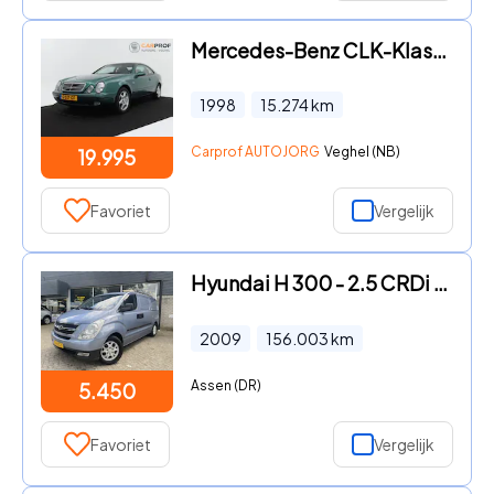
Mercedes-Benz CLK-Klasse - Coupé 200 Sport Origineel
1998
15.274
km
Carprof AUTOJORG
Veghel (NB)
19.995
Favoriet
Vergelijk
Hyundai H 300 - 2.5 CRDi Dynamic Trekhaak/L.M. velgen/Batonplex
2009
156.003
km
Assen (DR)
5.450
Favoriet
Vergelijk