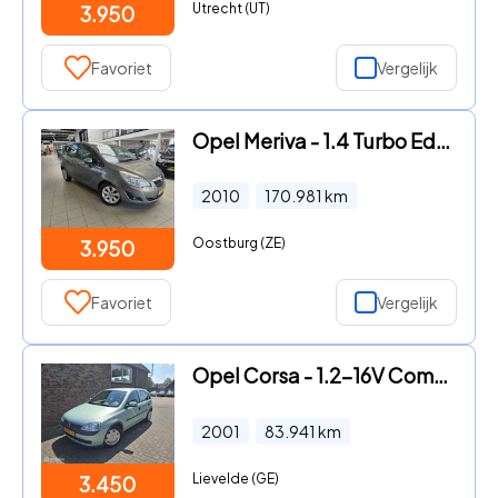
Utrecht (UT)
3.950
Favoriet
Vergelijk
Opel Meriva - 1.4 Turbo Edition
2010
170.981
km
Oostburg (ZE)
3.950
Favoriet
Vergelijk
Opel Corsa - 1.2-16V Comfort
2001
83.941
km
Lievelde (GE)
3.450