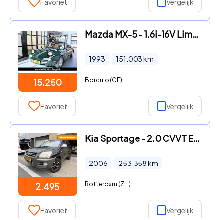
Favoriet
Vergelijk
Mazda MX-5 - 1.6i-16V Limited Edition Nr. 53 *Origineel NL
1993
151.003
km
Borculo (GE)
15.250
Favoriet
Vergelijk
Kia Sportage - 2.0 CVVT Executive CLIMA LMV PDC TREKHAAK NAP APK 1-2027
2006
253.358
km
Rotterdam (ZH)
2.495
Favoriet
Vergelijk