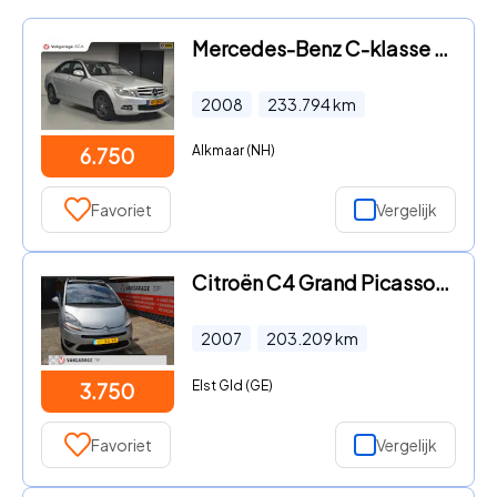
Mercedes-Benz C-klasse - 180 K Avantgarde // PANO // TREKHAAK // NAVI // CLIMA // CRU
2008
233.794
km
Alkmaar (NH)
6.750
Favoriet
Vergelijk
Citroën C4 Grand Picasso - 2.0-16V Ambiance LPG-G3 7p.
2007
203.209
km
Elst Gld (GE)
3.750
Favoriet
Vergelijk