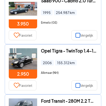
Saab 900 - Cabrio 2.0 Turbo SE
1995
254.987
km
Ermelo (GE)
3.950
Favoriet
Vergelijk
Opel Tigra - TwinTop 1.4-16V Cosmo Automaat 90 PK.
2006
155.312
km
Alkmaar (NH)
2.950
Favoriet
Vergelijk
Ford Transit - 280M 2.2 TDCI HD Dub Schuifdeur Trekhaak 2450 kg