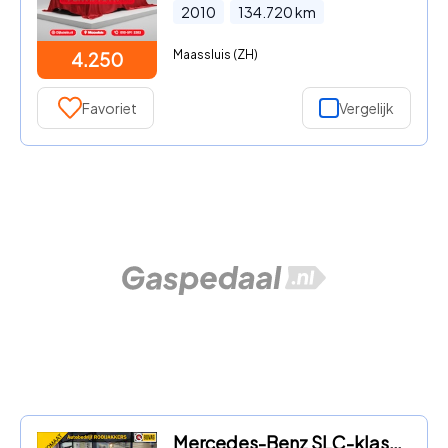
2010
134.720
km
Maassluis (ZH)
4.250
Favoriet
Vergelijk
Mercedes-Benz SLC-klasse - 450 SLC coupé