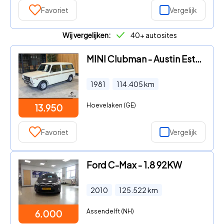
Favoriet
Vergelijk
Wij vergelijken:
40+ autosites
MINI Clubman - Austin Estate 1000. Gave Italiaanse auto. Hoedenplank
1981
114.405
km
Hoevelaken (GE)
13.950
Favoriet
Vergelijk
Ford C-Max - 1.8 92KW
2010
125.522
km
Assendelft (NH)
6.000