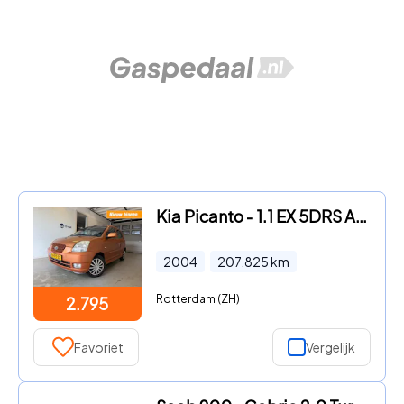
Kia Picanto - 1.1 EX 5DRS AUT AIRCO 4 X ELECTR. RAMEN RIJDT GOED NAP APK 8
2004
207.825
km
Rotterdam (ZH)
2.795
Favoriet
Vergelijk