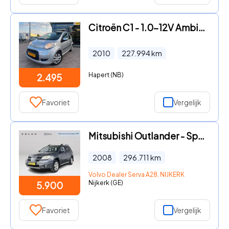
Citroën C1 - 1.0-12V Ambiance| Airco
2010
227.994
km
Hapert (NB)
2.495
Favoriet
Vergelijk
Mitsubishi Outlander - Sport 2.4 Intense 4WD | Cruise control
2008
296.711
km
Volvo Dealer Serva A28, NIJKERK
Nijkerk (GE)
5.900
Favoriet
Vergelijk