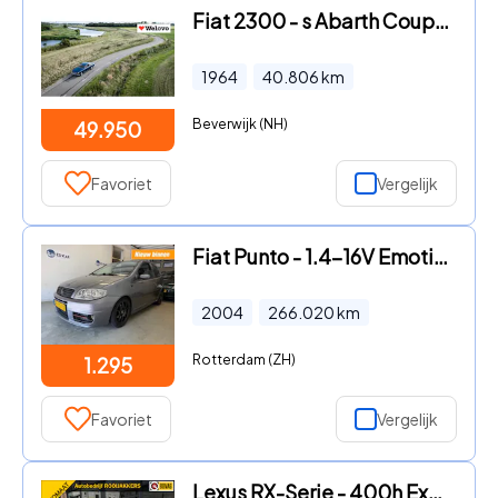
Fiat 2300 - s Abarth Coupe Met originele aankoop nota
1964
40.806
km
Beverwijk (NH)
49.950
Favoriet
Vergelijk
Fiat Punto - 1.4-16V Emotion SPORT ZEER GOED ONDERHOUDEN NAP APK 10-2026
2004
266.020
km
Rotterdam (ZH)
1.295
Favoriet
Vergelijk
Lexus RX-Serie - 400h Executive