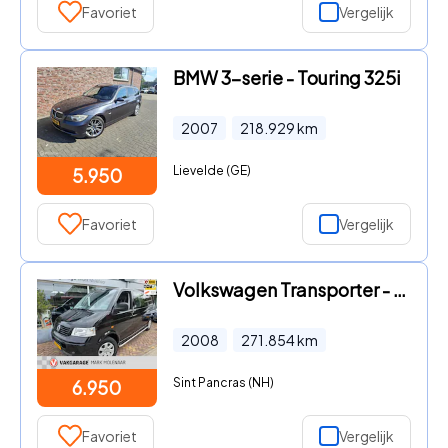
Favoriet
Vergelijk
BMW 3-serie - Touring 325i
2007
218.929
km
Lievelde (GE)
5.950
Favoriet
Vergelijk
Volkswagen Transporter - 2.5 TDI 340 Trendline DC, iedeaal voor vakantie! marge bus
2008
271.854
km
Sint Pancras (NH)
6.950
Favoriet
Vergelijk