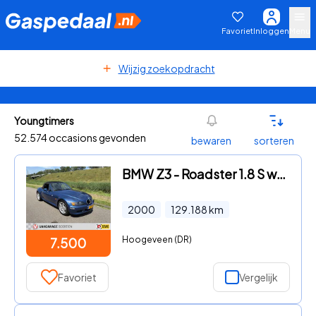
Favoriet
Inloggen
Menu
Wijzig zoekopdracht
Youngtimers
52.574 occasions gevonden
bewaren
sorteren
BMW Z3 - Roadster 1.8 S widebody
2000
129.188
km
Hoogeveen (DR)
7.500
Favoriet
Vergelijk