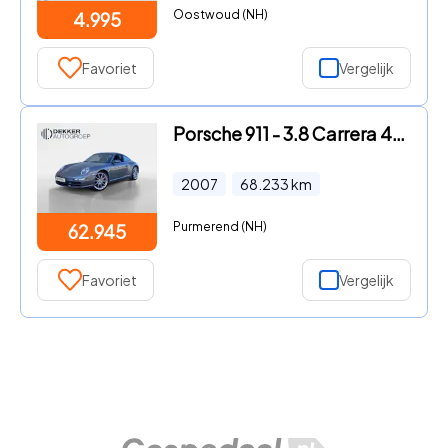
Oostwoud (NH)
4.995
Favoriet
Vergelijk
Porsche 911 - 3.8 Carrera 4S Model 997 - Sport Chrono - Tiptronic S - Spor
2007
68.233
km
Purmerend (NH)
62.945
Favoriet
Vergelijk