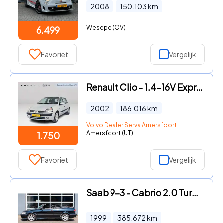
2008
150.103
km
Wesepe (OV)
6.499
Favoriet
Vergelijk
Renault Clio - 1.4-16V Expression | Elektrische ramen
2002
186.016
km
Volvo Dealer Serva Amersfoort
Amersfoort (UT)
1.750
Favoriet
Vergelijk
Saab 9-3 - Cabrio 2.0 Turbo SE FSP
1999
385.672
km