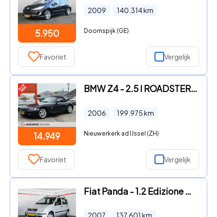
2009
140.314
km
Doornspijk (GE)
5.950
Favoriet
Vergelijk
BMW Z4 - 2.5 I ROADSTER 2.5I Executive leer bovag garantie rijklaar
2006
199.975
km
Nieuwerkerk ad IJssel (ZH)
14.949
Favoriet
Vergelijk
Fiat Panda - 1.2 Edizione Cool
2007
137.601
km