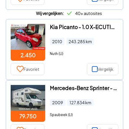
Wij vergelijken:
40+ autosites
Kia Picanto - 1.0 X-ECUTIVE
2010
243.285
km
Nuth (LI)
2.450
Favoriet
Vergelijk
Mercedes-Benz Sprinter - 518 V6 Camper Automaat 4x4 Off Road Weinsberg LEV
2009
127.834
km
Spaubeek (LI)
79.750