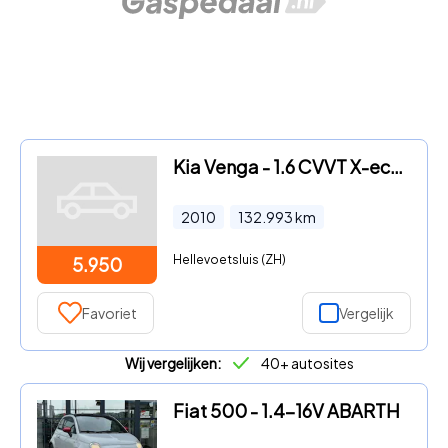
Kia Venga - 1.6 CVVT X-ecutive
2010
132.993
km
Hellevoetsluis (ZH)
5.950
Favoriet
Vergelijk
Wij vergelijken:
40+ autosites
Fiat 500 - 1.4-16V ABARTH