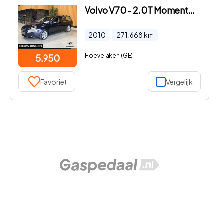
Volvo V70 - 2.0T Momentum. Cruise-control | leer | Trekhaak Youngtimer.
2010
271.668
km
Hoevelaken (GE)
5.950
Favoriet
Vergelijk