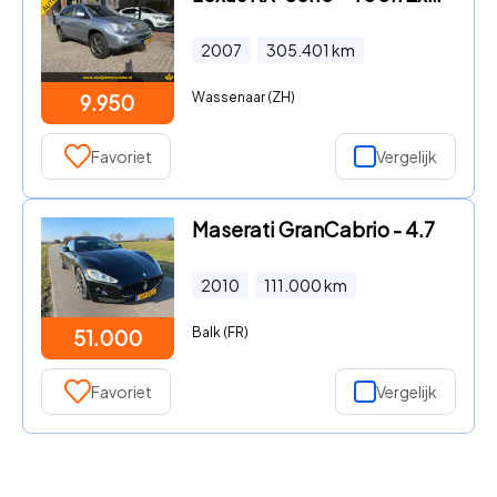
2007
305.401
km
Wassenaar (ZH)
9.950
Favoriet
Vergelijk
Maserati GranCabrio - 4.7
2010
111.000
km
Balk (FR)
51.000
Favoriet
Vergelijk