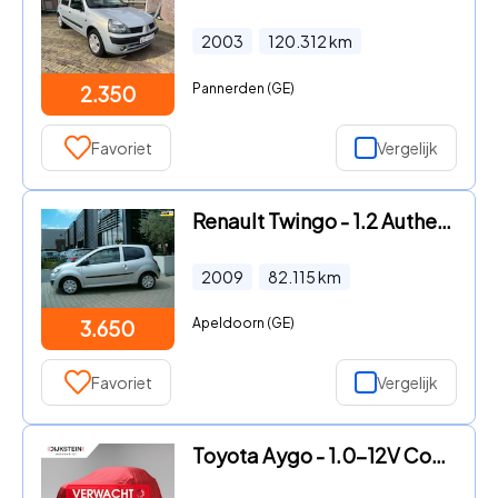
2003
120.312
km
Pannerden (GE)
2.350
Favoriet
Vergelijk
Renault Twingo - 1.2 Authentique + airco
2009
82.115
km
Apeldoorn (GE)
3.650
Favoriet
Vergelijk
Toyota Aygo - 1.0-12V Comfort | Airco