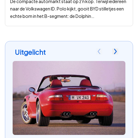
De compacte automarkt staat op z'n kop. Terwijl iedereen
naar de Volkswagen ID. Polo kijkt, gooit BYD stilletjes een
echte bom in het B-segment: de Dolphin
…
Uitgelicht