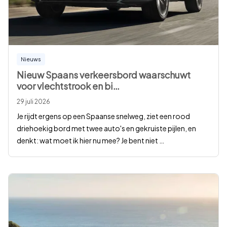
Nieuws
Nieuw Spaans verkeersbord waarschuwt
voor vlechtstrook en bi
…
29 juli 2026
Je rijdt ergens op een Spaanse snelweg, ziet een rood
driehoekig bord met twee auto's en gekruiste pijlen, en
denkt: wat moet ik hier nu mee? Je bent niet
…