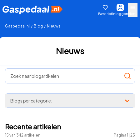
Favoriet
Inloggen
Menu
Gaspedaal.nl
/
Blog
/
Nieuws
Nieuws
Zoek naar blogartikelen
Blogs per categorie:
Recente artikelen
15
van
342
artikelen
Pagina
1
|
23