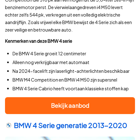
120.000–130.000 km
benzinemotor perst. De vierwielaangedreven i4 M50 levert
130.000–140.000 km
echter zelfs 544 pk, verkregen uit een volledig elektrische
140.000–150.000 km
aandrijflijn. Zoals vrijwel elke BMW bewijst de 4 Serie zich als een
150.000–160.000 km
zeer veilige en betrouwbare auto.
160.000–170.000 km
Kenmerken van deze BMW 4 serie
170.000–180.000 km
180.000–190.000 km
De BMW 4 Serie groeit 12 centimeter
190.000–200.000 km
Alleen nog verkrijgbaar met automaat
200.000–210.000 km
Na 2024-facelift zijn laserlight-achterlichten beschikbaar
210.000–220.000 km
BMW M4 Competition en BMW i4 M50 zijn supersnel
220.000–230.000 km
BMW 4 Serie Cabrio heeft voortaan klassieke stoffen kap
230.000–240.000 km
240.000–250.000 km
Bekijk aanbod
250.000–260.000 km
260.000–270.000 km
BMW 4 Serie generatie 2013-2020
270.000–280.000 km
280.000–290.000 km