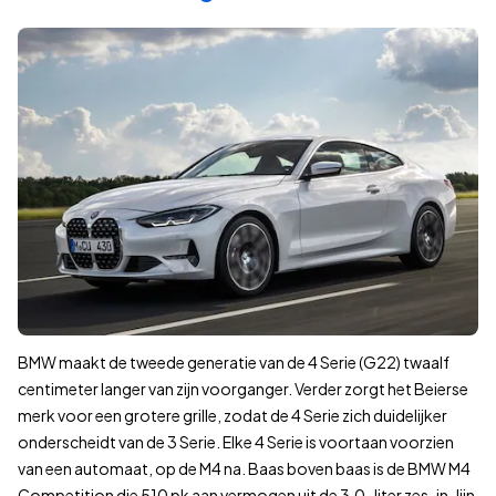
€90.000 – €95.000
€95.000 – €100.000
Wat is de gemiddelde prijs per kilometerstand?
Gemiddelde prijs van een BMW 4-serie occasion per kilometer
K
0–10.000 km
10.000–20.000 km
20.000–30.000 km
30.000–40.000 km
40.000–50.000 km
50.000–60.000 km
60.000–70.000 km
70.000–80.000 km
BMW maakt de tweede generatie van de 4 Serie (G22) twaalf
centimeter langer van zijn voorganger. Verder zorgt het Beierse
80.000–90.000 km
merk voor een grotere grille, zodat de 4 Serie zich duidelijker
90.000–100.000 km
onderscheidt van de 3 Serie. Elke 4 Serie is voortaan voorzien
100.000–110.000 km
van een automaat, op de M4 na. Baas boven baas is de BMW M4
110.000–120.000 km
Competition die 510 pk aan vermogen uit de 3,0-liter zes-in-lijn