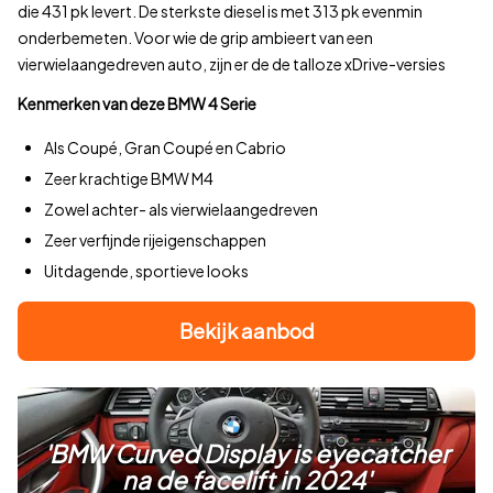
die 431 pk levert. De sterkste diesel is met 313 pk evenmin
Voor deze prijsinformatie vergelijken wij het actuele aanbod op
onderbemeten. Voor wie de grip ambieert van een
Laatste update:
vandaag om 23:01
.
vierwielaangedreven auto, zijn er de de talloze xDrive-versies
Bekijk aanbod
674
Kenmerken van deze BMW 4 Serie
Als Coupé, Gran Coupé en Cabrio
Zeer krachtige BMW M4
Zowel achter- als vierwielaangedreven
Zeer verfijnde rijeigenschappen
Uitdagende, sportieve looks
Bekijk aanbod
'BMW Curved Display is eyecatcher
na de facelift in 2024'