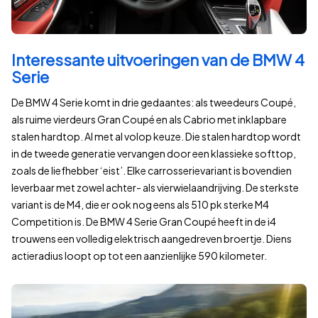
Interessante uitvoeringen van de BMW 4
Serie
De BMW 4 Serie komt in drie gedaantes: als tweedeurs Coupé,
als ruime vierdeurs Gran Coupé en als Cabrio met inklapbare
stalen hardtop. Al met al volop keuze. Die stalen hardtop wordt
in de tweede generatie vervangen door een klassieke softtop,
zoals de liefhebber ‘eist’. Elke carrosserievariant is bovendien
leverbaar met zowel achter- als vierwielaandrijving. De sterkste
variant is de M4, die er ook nog eens als 510 pk sterke M4
Competition is. De BMW 4 Serie Gran Coupé heeft in de i4
trouwens een volledig elektrisch aangedreven broertje. Diens
actieradius loopt op tot een aanzienlijke 590 kilometer.