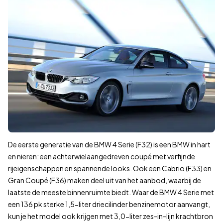
290.000 km
Wat is de gemiddelde prijs per bouwjaar?
Minimumprijs, gemiddelde prijs, maximumprijs en aantal BMW 4-
Bouwjaar
2013
€ 9.
2014
€ 7.
2015
€ 7.
2016
€ 9.
2017
€ 10
2018
€ 13
2019
€ 14
2020
€ 16
De eerste generatie van de BMW 4 Serie (F32) is een BMW in hart
2021
€ 20
en nieren: een achterwielaangedreven coupé met verfijnde
2022
€ 25
rijeigenschappen en spannende looks. Ook een Cabrio (F33) en
Gran Coupé (F36) maken deel uit van het aanbod, waarbij de
2023
€ 34
laatste de meeste binnenruimte biedt. Waar de BMW 4 Serie met
2024
€ 41.
een 136 pk sterke 1,5-liter driecilinder benzinemotor aanvangt,
2025
€ 47
kun je het model ook krijgen met 3,0-liter zes-in-lijn krachtbron
2026
€ 63