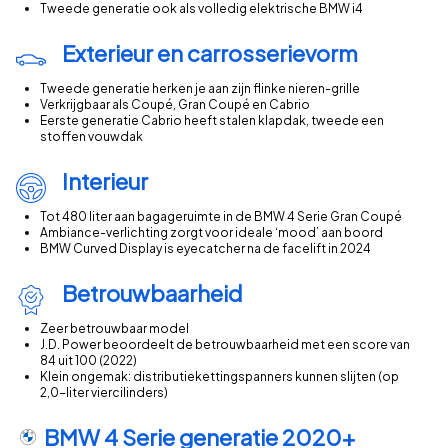
Tweede generatie ook als volledig elektrische BMW i4
€5.000 – €10.000
Exterieur en carrosserievorm
€10.000 – €15.000
€15.000 – €20.000
Tweede generatie herken je aan zijn flinke nieren-grille
€20.000 – €25.000
Verkrijgbaar als Coupé, Gran Coupé en Cabrio
Eerste generatie Cabrio heeft stalen klapdak, tweede een
€25.000 – €30.000
stoffen vouwdak
€30.000 – €35.000
Interieur
€35.000 – €40.000
€40.000 – €45.000
Tot 480 liter aan bagageruimte in de BMW 4 Serie Gran Coupé
€45.000 – €50.000
Ambiance-verlichting zorgt voor ideale ‘mood’ aan boord
BMW Curved Display is eyecatcher na de facelift in 2024
€50.000 – €55.000
€55.000 – €60.000
Betrouwbaarheid
€60.000 – €65.000
Zeer betrouwbaar model
€65.000 – €70.000
J.D. Power beoordeelt de betrouwbaarheid met een score van
€70.000 – €75.000
84 uit 100 (2022)
Klein ongemak: distributiekettingspanners kunnen slijten (op
€75.000 – €80.000
2,0-liter viercilinders)
€80.000 – €85.000
BMW 4 Serie generatie 2020+
€85.000 – €90.000