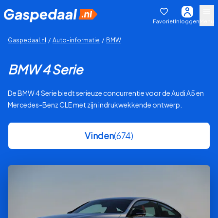
Favoriet
Inloggen
Menu
Gaspedaal.nl
/
Auto-informatie
/
BMW
BMW 4 Serie
De BMW 4 Serie biedt serieuze concurrentie voor de Audi A5 en
Mercedes-Benz CLE met zijn indrukwekkende ontwerp.
Vinden
(674)