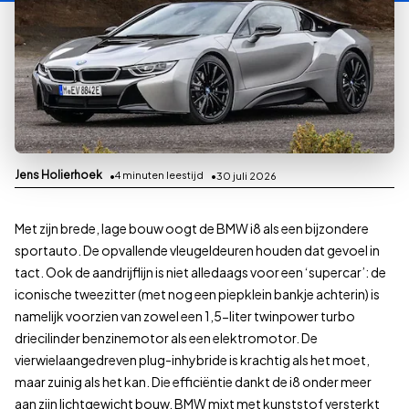
Jens Holierhoek
4
minuten leestijd
30 juli 2026
Met zijn brede, lage bouw oogt de BMW i8 als een bijzondere
sportauto. De opvallende vleugeldeuren houden dat gevoel in
tact. Ook de aandrijflijn is niet alledaags voor een ‘supercar’: de
iconische tweezitter (met nog een piepklein bankje achterin) is
namelijk voorzien van zowel een 1,5-liter twinpower turbo
driecilinder benzinemotor als een elektromotor. De
vierwielaangedreven plug-inhybride is krachtig als het moet,
maar zuinig als het kan. Die efficiëntie dankt de i8 onder meer
aan zijn lichtgewicht bouw. BMW mixt met kunststof versterkt