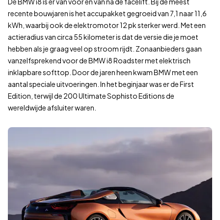
De BMW i8 is er van voor en van na de facelift. Bij de meest
recente bouwjaren is het accupakket gegroeid van 7,1 naar 11,6
kWh, waarbij ook de elektromotor 12 pk sterker werd. Met een
actieradius van circa 55 kilometer is dat de versie die je moet
hebben als je graag veel op stroom rijdt. Zonaanbieders gaan
vanzelfsprekend voor de BMW i8 Roadster met elektrisch
inklapbare softtop. Door de jaren heen kwam BMW met een
aantal speciale uitvoeringen. In het beginjaar was er de First
Edition, terwijl de 200 Ultimate Sophisto Editions de
wereldwijde afsluiter waren.