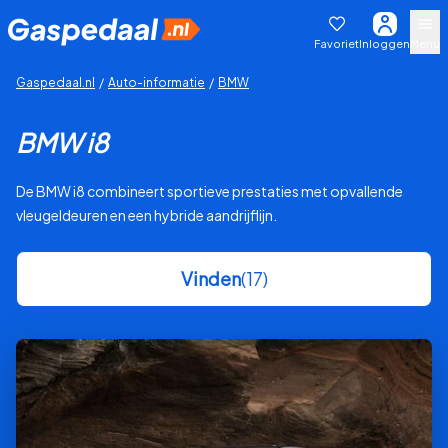
Favoriet
Inloggen
Menu
Gaspedaal.nl
/
Auto-informatie
/
BMW
BMW i8
De BMW i8 combineert sportieve prestaties met opvallende
vleugeldeuren en een hybride aandrijflijn.
Vinden
(17)