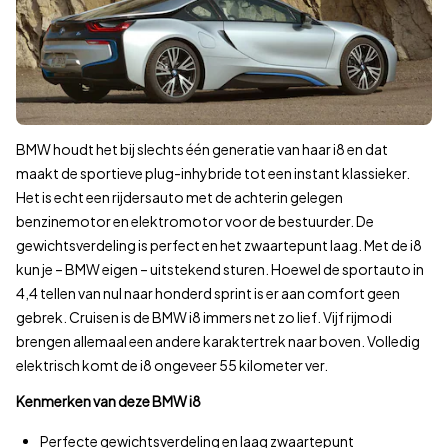
2018
€ 0
2019
€ 104.
2020
€ 129.
Voor deze prijsinformatie vergelijken wij het actuele aanbod op
Laatste update:
vandaag om 18:32
.
Bekijk aanbod
BMW houdt het bij slechts één generatie van haar i8 en dat
17
maakt de sportieve plug-inhybride tot een instant klassieker.
Het is echt een rijdersauto met de achterin gelegen
benzinemotor en elektromotor voor de bestuurder. De
gewichtsverdeling is perfect en het zwaartepunt laag. Met de i8
kun je – BMW eigen – uitstekend sturen. Hoewel de sportauto in
4,4 tellen van nul naar honderd sprint is er aan comfort geen
gebrek. Cruisen is de BMW i8 immers net zo lief. Vijf rijmodi
brengen allemaal een andere karaktertrek naar boven. Volledig
elektrisch komt de i8 ongeveer 55 kilometer ver.
Kenmerken van deze BMW i8
Perfecte gewichtsverdeling en laag zwaartepunt