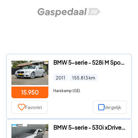
BMW 5-serie - 528i M Sport I Comfortstoelen I Memory I Climate I Cruise I
2011
155.813
km
Harskamp (GE)
15.950
Favoriet
Vergelijk
BMW 5-serie - 530i xDrive Automaat High Executive Sedan