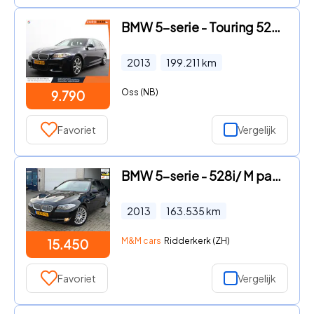
BMW 5-serie - Touring 520i Automaat Navigatie Climate Control Trekhaak Cru
2013
199.211
km
Oss (NB)
9.790
Favoriet
Vergelijk
BMW 5-serie - 528i/ M pakket/ nap/ 3e EIG/ dealeronderhouden/ 1jaar apk/ v
2013
163.535
km
M&M cars
Ridderkerk (ZH)
15.450
Favoriet
Vergelijk