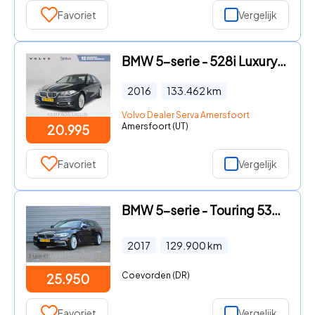
Favoriet
Vergelijk
BMW 5-serie - 528i Luxury Edition | Panoramadak | Parkeercamera | Stoelver
2016
133.462
km
Volvo Dealer Serva Amersfoort
Amersfoort (UT)
20.995
Favoriet
Vergelijk
BMW 5-serie - Touring 530i High Executive Luxury Line Trekhaak
2017
129.900
km
Coevorden (DR)
25.950
Favoriet
Vergelijk