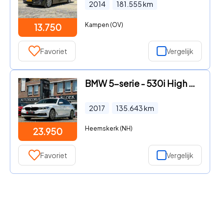
2014
181.555
km
Kampen (OV)
13.750
Favoriet
Vergelijk
BMW 5-serie - 530i High Exe PANO CAMERA ELEK TREKHAAK SHADOW LINE
2017
135.643
km
Heemskerk (NH)
23.950
Favoriet
Vergelijk