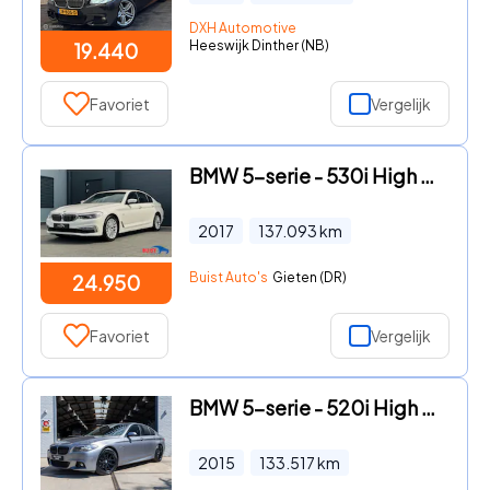
DXH Automotive
Heeswijk Dinther (NB)
19.440
Favoriet
Vergelijk
BMW 5-serie - 530i High Executive Luxury Line NAPPA LEER 18" NL-auto
2017
137.093
km
Buist Auto's
Gieten (DR)
24.950
Favoriet
Vergelijk
BMW 5-serie - 520i High Executive M Sport *NAP | Schuif/Kantel | Memory |
2015
133.517
km