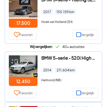
2017
155.159
km
Hoek van Holland (ZH)
17.500
Favoriet
Vergelijk
Wij vergelijken:
40+ autosites
BMW 5-serie - 520i High Luxury Edition Topstaat
2014
211.604
km
Helmond (NB)
12.450
Favoriet
Vergelijk