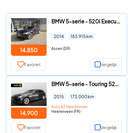
BMW 5-serie - 520i Executive 184 PK/Automaat/Trekhaak/M Pakket/Pano/LED/NA
2014
183.915
km
Assen (DR)
14.850
Favoriet
Vergelijk
BMW 5-serie - Touring 520i Panoramadak / Trekhaak / HIFI / Navigatie profe
2015
173.000
km
Auto AZ Heerenveen
Heerenveen (FR)
14.900
Favoriet
Vergelijk