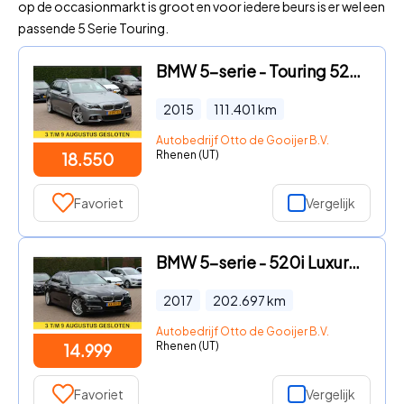
op de occasionmarkt is groot en voor iedere beurs is er wel een
passende 5 Serie Touring.
BMW 5-serie - Touring 520i Executive M Sport / NL Auto! / 2de Eign. / Trek
2015
111.401
km
Autobedrijf Otto de Gooijer B.V.
Rhenen (UT)
18.550
Favoriet
Vergelijk
BMW 5-serie - 520i Luxury Edition / NL Auto! / Schuifdak / Leder / Navigat
2017
202.697
km
Autobedrijf Otto de Gooijer B.V.
Rhenen (UT)
14.999
Favoriet
Vergelijk