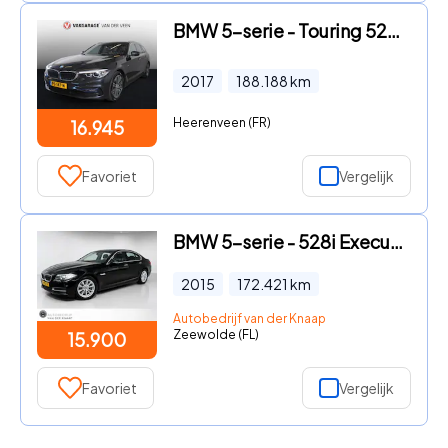
BMW 5-serie - Touring 520d Executive | Automaat | Elec achterklep | Cruise
2017
188.188
km
Heerenveen (FR)
16.945
Favoriet
Vergelijk
BMW 5-serie - 528i Executive | Clima | Cruise | Multimedia/Navi | Leder |
2015
172.421
km
Autobedrijf van der Knaap
Zeewolde (FL)
15.900
Favoriet
Vergelijk