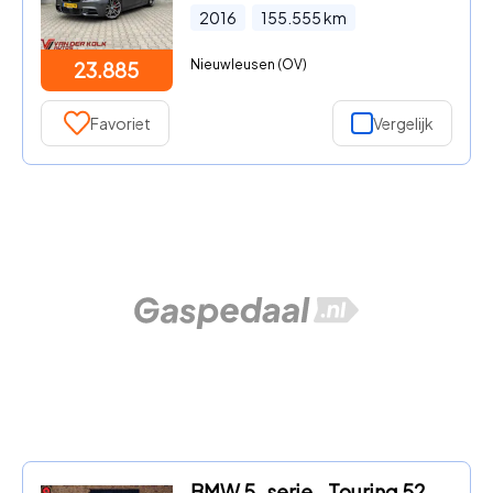
2016
155.555
km
Nieuwleusen (OV)
23.885
Favoriet
Vergelijk
BMW 5-serie - Touring 520i Luxury Edition, NAP, Pano, Leder