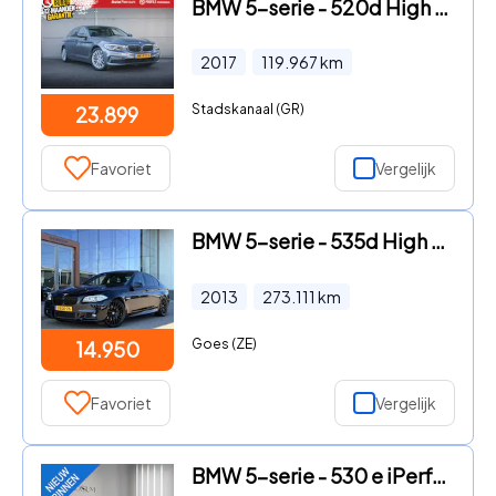
BMW 5-serie - 520d High Executive | BTW | Memory |
2017
119.967
km
Stadskanaal (GR)
23.899
Favoriet
Vergelijk
BMW 5-serie - 535d High Executive M Pakket | Memory | Schuifdak | Elec Tre
2013
273.111
km
Goes (ZE)
14.950
Favoriet
Vergelijk
BMW 5-serie - 530 e iPerformance