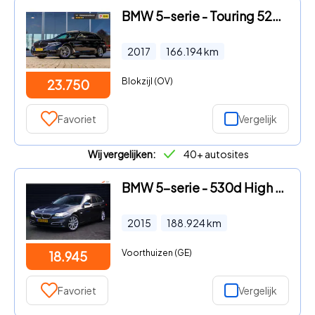
BMW 5-serie - Touring 520i High Executive M-Sport | Pano | Camera
2017
166.194
km
Blokzijl (OV)
23.750
Favoriet
Vergelijk
Wij vergelijken:
40+ autosites
BMW 5-serie - 530d High Executive | Pano | Trekhaak | Adapt. onderstel | G
2015
188.924
km
Voorthuizen (GE)
18.945
Favoriet
Vergelijk