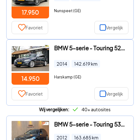
Nunspeet (GE)
17.950
Favoriet
Vergelijk
BMW 5-serie - Touring 520d Last Minute Edition Panoramadak I Sportstoelen
2014
142.619
km
Harskamp (GE)
14.950
Favoriet
Vergelijk
Wij vergelijken:
40+ autosites
BMW 5-serie - Touring 535xi M-Sport APK-8/2027 LEER MEMORY LED
2012
163.685
km