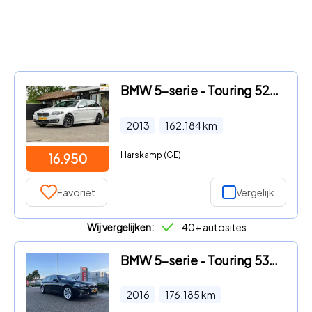
BMW 5-serie - Touring 528i High Executive Panoramadak I Soft Close I Adapt
2013
162.184
km
Harskamp (GE)
16.950
Favoriet
Vergelijk
Wij vergelijken:
40+ autosites
BMW 5-serie - Touring 535xd M Sport Edition | BMW Individual | PANO | Head
2016
176.185
km