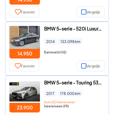
Favoriet
Vergelijk
BMW 5-serie - 520i Luxury Edition Comfortstoelen Trekhaak Leer
2014
133.098
km
Barneveld (GE)
14.950
Favoriet
Vergelijk
BMW 5-serie - Touring 530i xDrive M-Sportpakket / Panoramadak / Trekhaak /
2017
178.000
km
Auto AZ Heerenveen
Heerenveen (FR)
23.900