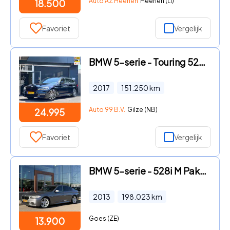
Auto AZ Heerlen
Heerlen (LI)
18.500
Favoriet
Vergelijk
BMW 5-serie - Touring 520i High Executive M-SPORT / PANO / MEMORY / TREKHA
2017
151.250
km
Auto 99 B.V.
Gilze (NB)
24.995
Favoriet
Vergelijk
BMW 5-serie - 528i M Pakket | Head-Up | Cruise | Stoelverwarming | Navi |
2013
198.023
km
Goes (ZE)
13.900