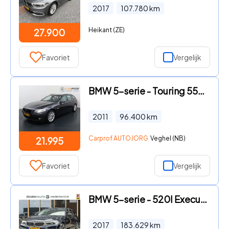
2017
107.780
km
Heikant (ZE)
27.900
Favoriet
Vergelijk
BMW 5-serie - Touring 550i High Executive Panoramadak | HUD | ACC
2011
96.400
km
Carprof AUTOJORG
Veghel (NB)
21.995
Favoriet
Vergelijk
BMW 5-serie - 520I Executive l Panorama-dak | Elec Trekhaak | 360 Camera |
2017
183.629
km