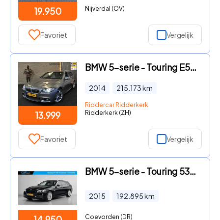
Nijverdal (OV)
19.950
Favoriet
Vergelijk
BMW 5-serie - Touring E528i Luxury Edition|GARANTIE|NAP|MPAKKET|LEER|SPORT
2014
215.173
km
Riddercar Ridderkerk
Ridderkerk (ZH)
13.999
Favoriet
Vergelijk
BMW 5-serie - Touring 530xd High Executive AUTOMAAT*CAMERA*LED*SPORTSTOEL
2015
192.895
km
Coevorden (DR)
14.950