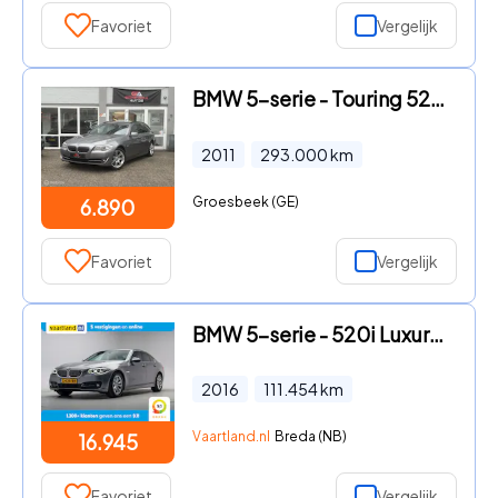
Favoriet
Vergelijk
BMW 5-serie - Touring 520d High Executive
2011
293.000
km
Groesbeek (GE)
6.890
Favoriet
Vergelijk
BMW 5-serie - 520i Luxury Edition Aut. [ Harman/Kardon Memory Camera Leder
2016
111.454
km
Vaartland.nl
Breda (NB)
16.945
Favoriet
Vergelijk