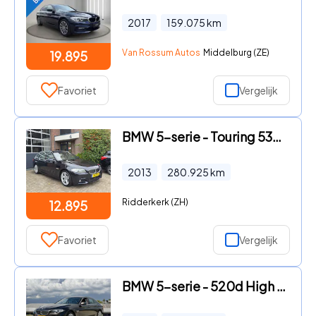
2017
159.075
km
Van Rossum Autos
Middelburg (ZE)
19.895
Favoriet
Vergelijk
BMW 5-serie - Touring 530xd Upgrade Edition M |Pano |Leer |Nap
2013
280.925
km
Ridderkerk (ZH)
12.895
Favoriet
Vergelijk
BMW 5-serie - 520d High Executive|Pano|Trekhaak|Stoelverwarming