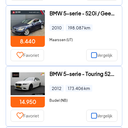
BMW 5-serie - 520i / Geen import / 100% Onderhoud
2010
198.087
km
Maarssen (UT)
8.440
Favoriet
Vergelijk
BMW 5-serie - Touring 528i High Executive 2012 M-Pakket | Head-up | Memory
2012
173.406
km
Budel (NB)
14.950
Favoriet
Vergelijk