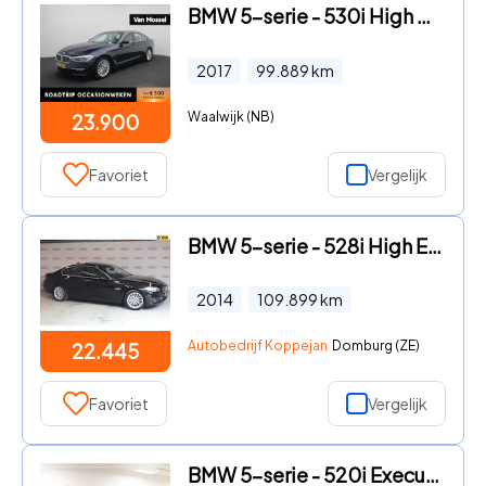
BMW 5-serie - 530i High Executive | Achteruitrijcamera | Parkeersensoren |
2017
99.889
km
Waalwijk (NB)
23.900
Favoriet
Vergelijk
BMW 5-serie - 528i High Executive dealer OH, Carplay, Pano, Keyless, LED,
2014
109.899
km
Autobedrijf Koppejan
Domburg (ZE)
22.445
Favoriet
Vergelijk
BMW 5-serie - 520i Executive 2e EIGENAAR ORG.NL