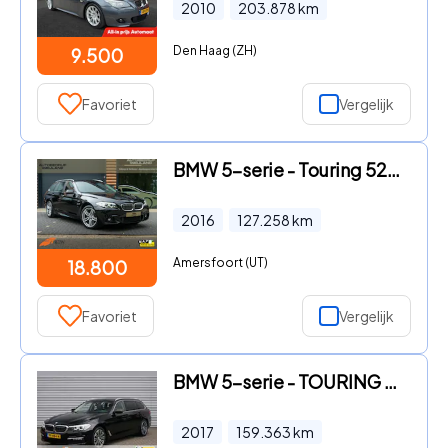
2010
203.878
km
Den Haag (ZH)
9.500
Favoriet
Vergelijk
BMW 5-serie - Touring 520i M Sport Edition High Executive I Trekhaak 2000K
2016
127.258
km
Amersfoort (UT)
18.800
Favoriet
Vergelijk
BMW 5-serie - TOURING 530I EXECUTIVE / El. A-KLEP / PDC V+A / 18 LM. VELGE
2017
159.363
km