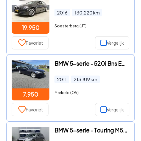
2016
130.220
km
Soesterberg (UT)
19.950
Favoriet
Vergelijk
BMW 5-serie - 520i Bns Edition I
2011
213.819
km
Markelo (OV)
7.950
Favoriet
Vergelijk
BMW 5-serie - Touring M550XD | Soft Close | Panorama | LED | Lederen Capta