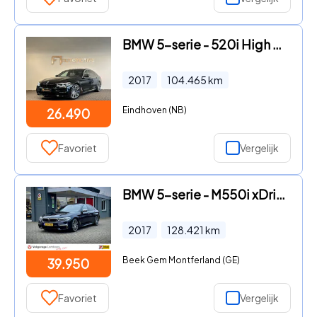
BMW 5-serie - 520i High Executive M Sport Pano|Memory|Sfeer
2017
104.465
km
Eindhoven (NB)
26.490
Favoriet
Vergelijk
BMW 5-serie - M550i xDrive High Executive 360 Massage Trekhaak Stoel
2017
128.421
km
Beek Gem Montferland (GE)
39.950
Favoriet
Vergelijk