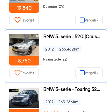
Deventer (OV)
19.840
Favoriet
Vergelijk
BMW 5-serie - 520i|Cruise control|Vol optie!|Automaat!|
2012
265.462
km
Haamstede (ZE)
8.750
Favoriet
Vergelijk
BMW 5-serie - Touring 520d High Executive / Memory / Stoelverwarming
2017
163.286
km