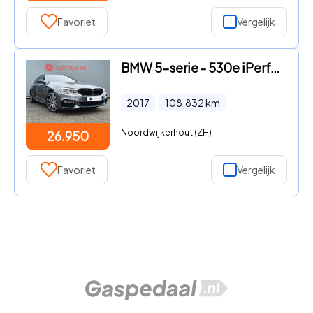
Favoriet
Vergelijk
BMW 5-serie - 530e iPerformance High Executive | PARK ASSIST | M SUEDE SPO
2017
108.832
km
Noordwijkerhout (ZH)
26.950
Favoriet
Vergelijk