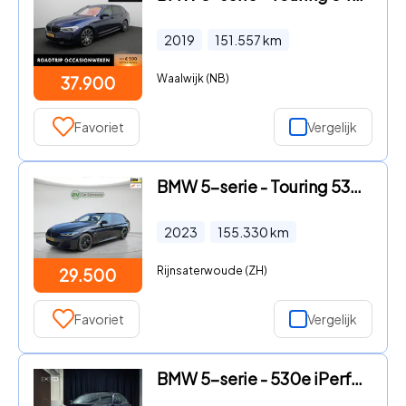
2019
151.557
km
Waalwijk (NB)
37.900
Favoriet
Vergelijk
BMW 5-serie - Touring 530e Business Edition Plus | M Sport | Laser LED | T
2023
155.330
km
Rijnsaterwoude (ZH)
29.500
Favoriet
Vergelijk
BMW 5-serie - 530e iPerformance |18" M Sport|Open dak|Digital Cockpit|Comf