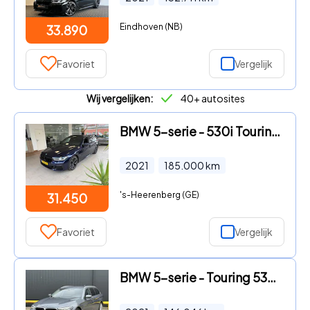
Eindhoven (NB)
33.890
Favoriet
Vergelijk
Wij vergelijken:
40+ autosites
BMW 5-serie - 530i Touring X drive M sport
2021
185.000
km
's-Heerenberg (GE)
31.450
Favoriet
Vergelijk
BMW 5-serie - Touring 530e High Executive BTW |