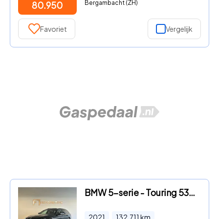
Bergambacht (ZH)
80.950
Favoriet
Vergelijk
BMW 5-serie - Touring 530i High Ex M Sport Pano|Memory|Laser
2021
132.711
km