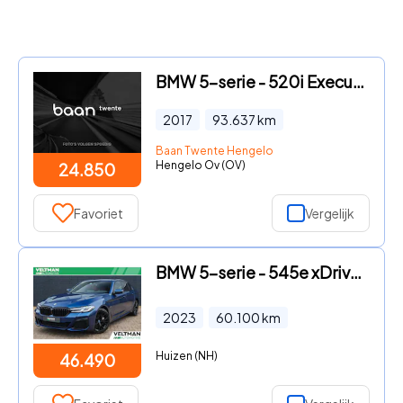
BMW 5-serie - 520i Executive Sportline Automaat
2017
93.637
km
Baan Twente Hengelo
Hengelo Ov (OV)
24.850
Favoriet
Vergelijk
BMW 5-serie - 545e xDrive M-SPORT LASER HARMAN KARDON CARPLAY CAMERA
2023
60.100
km
Huizen (NH)
46.490