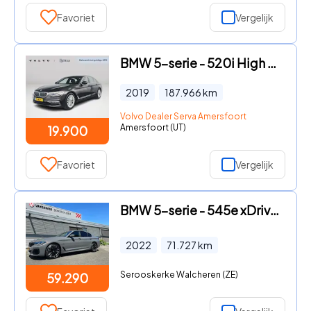
Favoriet
Vergelijk
BMW 5-serie - 520i High Executive Edition | Navigatie | Head-up Display |
2019
187.966
km
Volvo Dealer Serva Amersfoort
Amersfoort (UT)
19.900
Favoriet
Vergelijk
BMW 5-serie - 545e xDrive High Executive
2022
71.727
km
Serooskerke Walcheren (ZE)
59.290