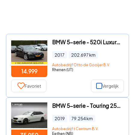
BMW 5-serie - 520i Luxury Edition / NL Auto! / Schuifdak / Leder / Navigat
2017
202.697
km
Autobedrijf Otto de Gooijer B.V.
Rhenen (UT)
14.999
Favoriet
Vergelijk
BMW 5-serie - Touring 252 PK 530i xDrive Executive, *1-Eigenaar*, Panormad
2019
79.254
km
Autobedrijf t Centrum B.V.
Eethen (NB)