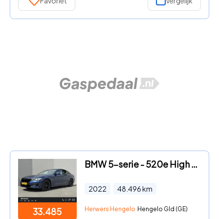
Favoriet
Vergelijk
BMW 5-serie - 520e High Executive / Elektrische stoelen & geheugen / Stuur
2022
48.496
km
Herwers Hengelo
Hengelo Gld (GE)
33.485