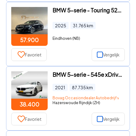
BMW 5-serie - Touring 520i M Sport Pano|HuD|H/K|Memory|Trekhaak
2025
31.765
km
Eindhoven (NB)
57.900
Favoriet
Vergelijk
BMW 5-serie - 545e xDrive Business Edition Plus 1e-Eig. & Dealer-Onderh. B
2021
87.735
km
Bovag Occasiondealer Autobedrijf van Schie 
Hazerswoude Rijndijk (ZH)
38.400
Favoriet
Vergelijk