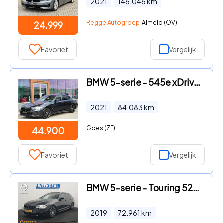
2021
146.046
km
Regge Autogroep
Almelo (OV)
24.999
Favoriet
Vergelijk
BMW 5-serie - 545e xDrive M-Sport | Schuifdak | 360 | Head Up | ACC | El.T
2021
84.083
km
Goes (ZE)
44.900
Favoriet
Vergelijk
BMW 5-serie - Touring 520i M Sport 184pk Dealer O.H. | Panodak | Head Up |
2019
72.961
km