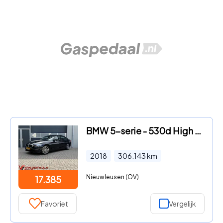
BMW 5-serie - 530d High Executive Automaat | Leder | Camera | Navigatie |
2018
306.143
km
Nieuwleusen (OV)
17.385
Favoriet
Vergelijk