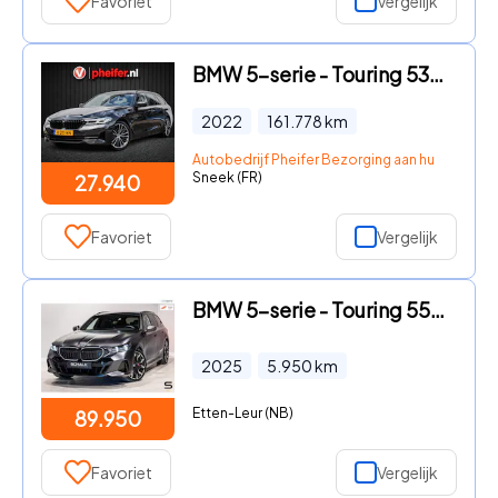
Favoriet
Vergelijk
BMW 5-serie - Touring 530e Business Edition Plus Trekhaak/ Nappa Lederen i
2022
161.778
km
Autobedrijf Pheifer Bezorging aan huis in heel
Sneek (FR)
27.940
Favoriet
Vergelijk
BMW 5-serie - Touring 550e xDrive|Full|Fiscaal aantrekkelijk
2025
5.950
km
Etten-Leur (NB)
89.950
Favoriet
Vergelijk