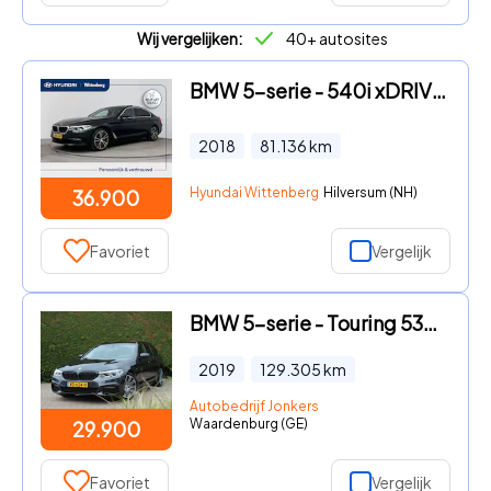
Wij vergelijken:
40+ autosites
BMW 5-serie - 540i xDRIVE HIGH EXECUTIVE | AUTOMAAT | UNIEK! | FULL OPTION
2018
81.136
km
Hyundai Wittenberg
Hilversum (NH)
36.900
Favoriet
Vergelijk
BMW 5-serie - Touring 530i High Executive M Sport | Camera
2019
129.305
km
Autobedrijf Jonkers
Waardenburg (GE)
29.900
Favoriet
Vergelijk