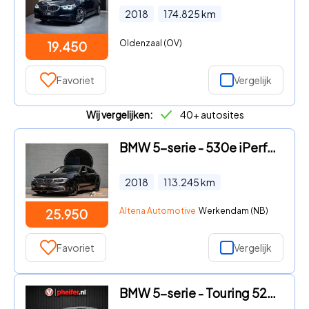
2018
174.825
km
Oldenzaal (OV)
19.450
Favoriet
Vergelijk
Wij vergelijken:
40+ autosites
BMW 5-serie - 530e iPerformance Executive schuifdak, comfort stoelen, driv
2018
113.245
km
Altena Automotive
Werkendam (NB)
25.950
Favoriet
Vergelijk
BMW 5-serie - Touring 520d High Executive Luxury line Lederen int./ Camera