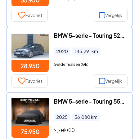
35.950
Favoriet
Vergelijk
BMW 5-serie - Touring 520i High Executive Edition * M-Sport * Comfortstoel
2020
143.291
km
Geldermalsen (GE)
28.950
Favoriet
Vergelijk
BMW 5-serie - Touring 550e xDrive 490PK M-Sport | BOWERS & WILKINS | DRIVI
2025
36.080
km
Nijkerk (GE)
75.950