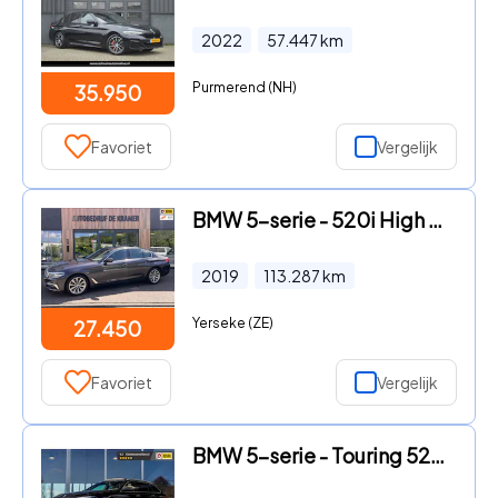
2022
57.447
km
Purmerend (NH)
35.950
Favoriet
Vergelijk
BMW 5-serie - 520i High Executive
2019
113.287
km
Yerseke (ZE)
27.450
Favoriet
Vergelijk
BMW 5-serie - Touring 520i High Executive M-Sport | Pano | Camera