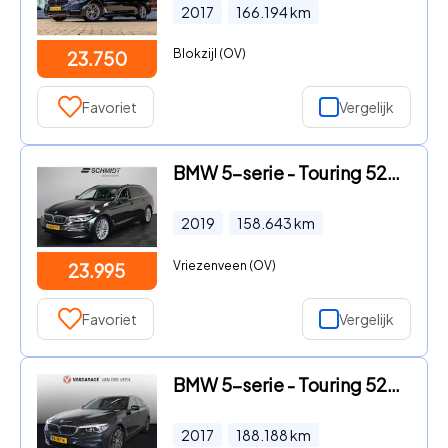
2017
166.194
km
Blokzijl (OV)
23.750
Favoriet
Vergelijk
BMW 5-serie - Touring 520i High Executive 184pk | Carplay | LED | Leder |
2019
158.643
km
Vriezenveen (OV)
23.995
Favoriet
Vergelijk
BMW 5-serie - Touring 520d Executive | Automaat | Elec achterklep | Cruise
2017
188.188
km