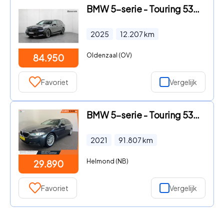
BMW 5-serie - Touring 530e xDrive M-Sport Pro | Stoelventilatie | Bowers &
2025
12.207
km
Oldenzaal (OV)
84.950
Favoriet
Vergelijk
BMW 5-serie - Touring 530e High Executive Panoramadak Navigatie Apple Carp
2021
91.807
km
Helmond (NB)
29.890
Favoriet
Vergelijk