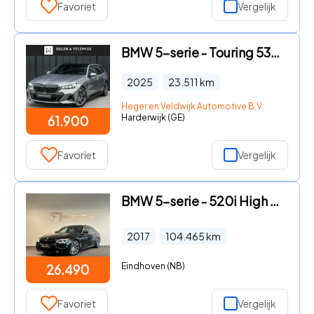
Favoriet
Vergelijk
BMW 5-serie - Touring 530e xDrive | M-Sport Pro | Panoramadak | Harman Kar
2025
23.511
km
Heger en Veldwijk Automotive B.V.
Harderwijk (GE)
61.900
Favoriet
Vergelijk
BMW 5-serie - 520i High Executive M Sport Pano|Memory|Sfeer
2017
104.465
km
Eindhoven (NB)
26.490
Favoriet
Vergelijk