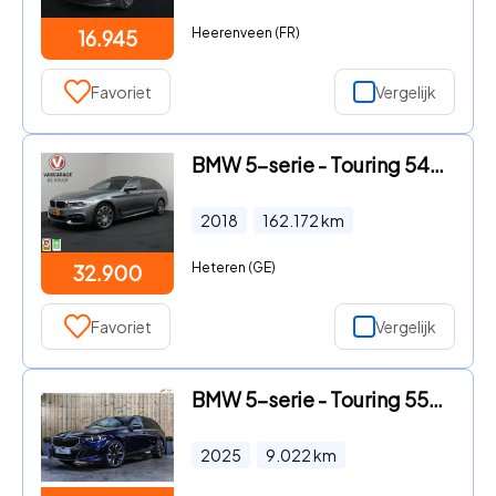
Heerenveen (FR)
16.945
Favoriet
Vergelijk
BMW 5-serie - Touring 540i xDrive High Executive | VOL! | Harman Kardon |
2018
162.172
km
Heteren (GE)
32.900
Favoriet
Vergelijk
BMW 5-serie - Touring 550e xDrive *Pano*B&W*4-Wiel besturing*Trekhaak*Stoe
2025
9.022
km