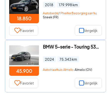
2018
179.998
km
Autobedrijf Pheifer Bezorging aan huis in heel
Sneek (FR)
18.850
Favoriet
Vergelijk
BMW 5-serie - Touring 530e xDrive M Sport | Pano | HUD | Laser | Memory |
2024
75.343
km
AutoHaarhuis Almelo
Almelo (OV)
45.900
Favoriet
Vergelijk