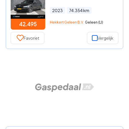
2023
74.354
km
Hekkert Geleen B.V.
Geleen (LI)
42.495
Favoriet
Vergelijk