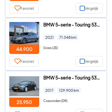
Favoriet
Vergelijk
BMW 5-serie - Touring 530i High Executive M-Sport | Pano | Headup | Laser
2021
71.048
km
Goes (ZE)
44.900
Favoriet
Vergelijk
BMW 5-serie - Touring 530i High Executive Luxury Line Trekhaak
2017
129.900
km
Coevorden (DR)
25.950