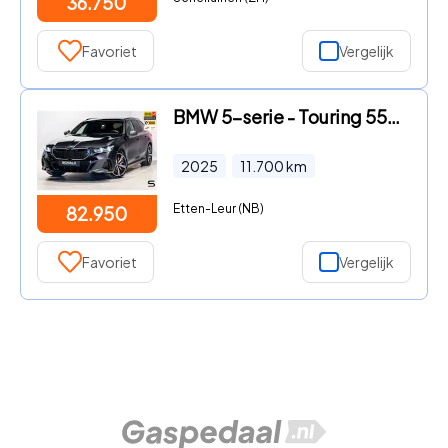
36.750
Favoriet
Vergelijk
BMW 5-serie - Touring 550e xDrive|Full|B&W|Fiscaal aantrekkelijk
2025
11.700
km
Etten-Leur (NB)
82.950
Favoriet
Vergelijk