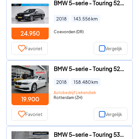
BMW 5-serie - Touring 525d High Executive
2018
143.556
km
Coevorden (DR)
24.950
Favoriet
Vergelijk
BMW 5-serie - Touring 520i Executive - Panorama dak -Schuifdak I Navigatie
2018
158.480
km
Autobedrijf Liekendiek
Rotterdam (ZH)
19.900
Favoriet
Vergelijk
BMW 5-serie - Touring 530e High Executive M-Sport 292pk PHEV Automaat PANO