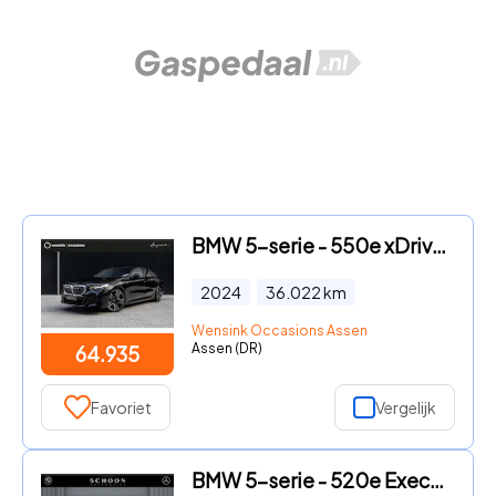
BMW 5-serie - 550e xDrive | SOH 95, 6% | M-Sport | Comfortstoelen met Gehe
2024
36.022
km
Wensink Occasions Assen
Assen (DR)
64.935
Favoriet
Vergelijk
BMW 5-serie - 520e Executive | M-PAKKET | CAMERA | CARPLAY |