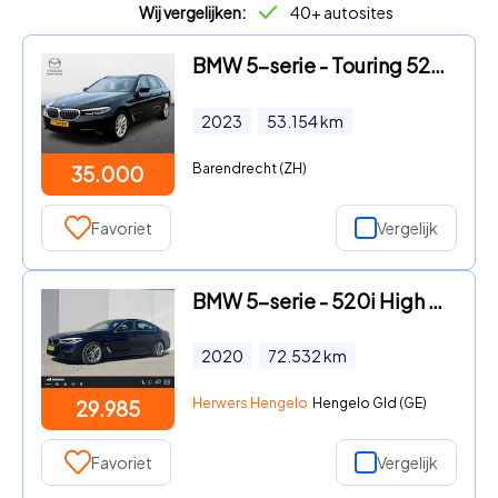
Wij vergelijken:
40+ autosites
BMW 5-serie - Touring 520i Business Edition+ Aut | Nappa leder | Adaptive
2023
53.154
km
Barendrecht (ZH)
35.000
Favoriet
Vergelijk
BMW 5-serie - 520i High Exec M - Sport / Elektrische stoelen met geheugenf
2020
72.532
km
Herwers Hengelo
Hengelo Gld (GE)
29.985
Favoriet
Vergelijk