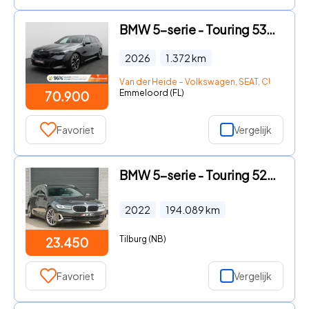
BMW 5-serie - Touring 530e xDrive 299PK Aut. M-Sport Pro, Panoramadak, Hea
2026
1.372
km
Van der Heide – Volkswagen, SEAT, CUPRA, Šk
Emmeloord (FL)
70.900
Favoriet
Vergelijk
BMW 5-serie - Touring 520e Business Edition Plus 91% SOH, Trekhaak, Laser,
2022
194.089
km
Tilburg (NB)
23.450
Favoriet
Vergelijk