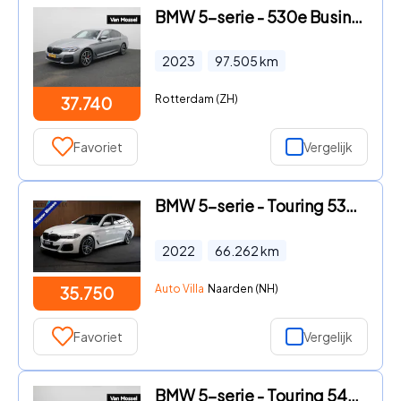
BMW 5-serie - 530e Business Edition Plus 292PK | M Sport Pro | Laser kopla
2023
97.505
km
Rotterdam (ZH)
37.740
Favoriet
Vergelijk
BMW 5-serie - Touring 530e M-Sport Navi Leer Sportstoelen PDC Climate voor
2022
66.262
km
Auto Villa
Naarden (NH)
35.750
Favoriet
Vergelijk
BMW 5-serie - Touring 540i xDrive High Executive | Automaat | Panoramadak