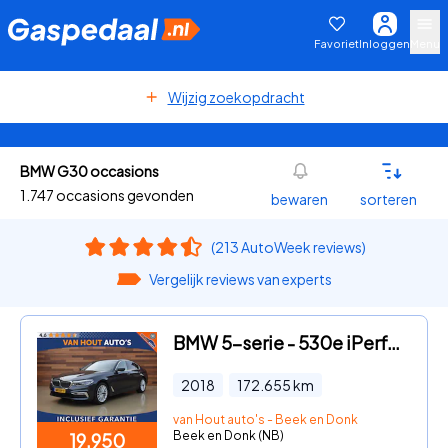
Favoriet
Inloggen
Menu
Wijzig zoekopdracht
BMW G30 occasions
1.747 occasions gevonden
bewaren
sorteren
(213 AutoWeek reviews)
Vergelijk reviews van experts
BMW 5-serie - 530e iPerformance High Executive | LUXURY LINE
2018
172.655
km
van Hout auto's - Beek en Donk
Beek en Donk (NB)
19.950