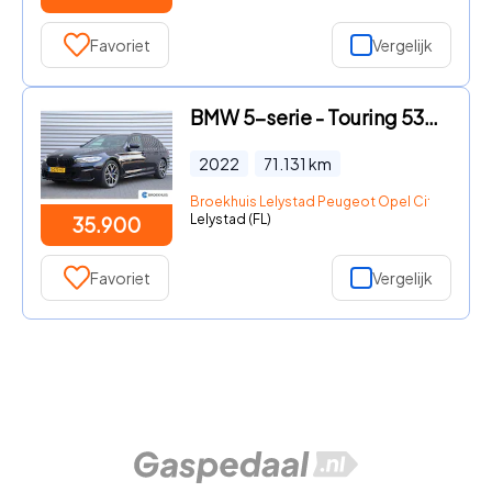
Favoriet
Vergelijk
BMW 5-serie - Touring 530e 292PK BUSINESS EDITION PLUS M-SPORT AUTOMAAT /
2022
71.131
km
Broekhuis Lelystad Peugeot Opel Citroen
Lelystad (FL)
35.900
Favoriet
Vergelijk