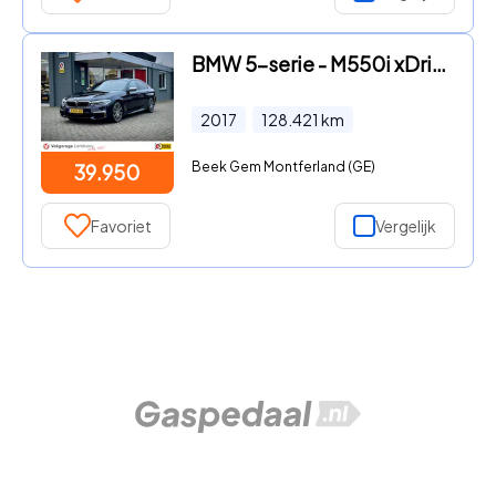
BMW 5-serie - M550i xDrive High Executive 360 Massage Trekhaak Stoel
2017
128.421
km
Beek Gem Montferland (GE)
39.950
Favoriet
Vergelijk