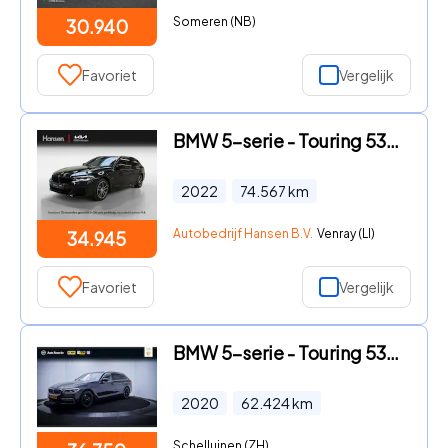
Someren (NB)
30.940
Favoriet
Vergelijk
BMW 5-serie - Touring 530e xDrive M-Sport I Shadowline I Leder I 360 Camer
2022
74.567
km
Autobedrijf Hansen B.V.
Venray (LI)
34.945
Favoriet
Vergelijk
BMW 5-serie - Touring 530iA LUXURY Innovation NAPPA | COMF. ZETELS | HARMA
2020
62.424
km
Schelluinen (ZH)