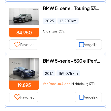
BMW 5-serie - Touring 530e xDrive M-Sport Pro | Stoelventilatie | Bowers &
2025
12.207
km
Oldenzaal (OV)
84.950
Favoriet
Vergelijk
BMW 5-serie - 530 e iPerformance
2017
159.075
km
Van Rossum Autos
Middelburg (ZE)
19.895
Favoriet
Vergelijk