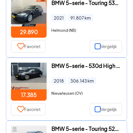
BMW 5-serie - Touring 530e High Executive Panoramadak Navigatie Apple Carp
2021
91.807
km
Helmond (NB)
29.890
Favoriet
Vergelijk
BMW 5-serie - 530d High Executive Automaat | Leder | Camera | Navigatie |
2018
306.143
km
Nieuwleusen (OV)
17.385
Favoriet
Vergelijk
BMW 5-serie - Touring 520i Business Edition+ Aut | Nappa leder | Adaptive