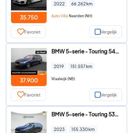
2022
66.262
km
Auto Villa
Naarden (NH)
35.750
Favoriet
Vergelijk
BMW 5-serie - Touring 540i xDrive High Executive | Automaat | Panoramadak
2019
151.557
km
Waalwijk (NB)
37.900
Favoriet
Vergelijk
BMW 5-serie - Touring 530e Business Edition Plus | M Sport | Laser LED | T
2023
155.330
km