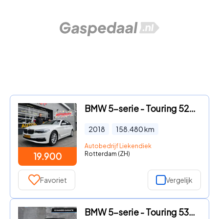
BMW 5-serie - Touring 520i Executive - Panorama dak -Schuifdak I Navigatie
2018
158.480
km
Autobedrijf Liekendiek
Rotterdam (ZH)
19.900
Favoriet
Vergelijk
BMW 5-serie - Touring 530e High Executive M-Sport 292pk PHEV Automaat PANO