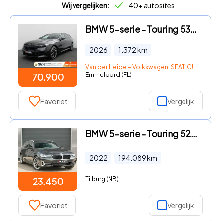
Wij vergelijken:
40+ autosites
BMW 5-serie - Touring 530e xDrive 299PK Aut. M-Sport Pro, Panoramadak, Hea
2026
1.372
km
Van der Heide – Volkswagen, SEAT, CUPRA, Šk
Emmeloord (FL)
70.900
Favoriet
Vergelijk
BMW 5-serie - Touring 520e Business Edition Plus 91% SOH, Trekhaak, Laser,
2022
194.089
km
Tilburg (NB)
23.450
Favoriet
Vergelijk