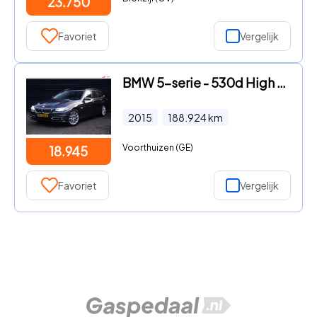
23.750
Favoriet
Vergelijk
BMW 5-serie - 530d High Executive | Pano | Trekhaak | Adapt. onderstel | G
2015
188.924
km
Voorthuizen (GE)
18.945
Favoriet
Vergelijk