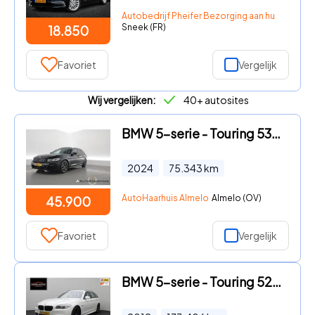
Autobedrijf Pheifer Bezorging aan huis in heel
Sneek (FR)
18.850
Favoriet
Vergelijk
Wij vergelijken:
40+ autosites
BMW 5-serie - Touring 530e xDrive M Sport | Pano | HUD | Laser | Memory |
2024
75.343
km
AutoHaarhuis Almelo
Almelo (OV)
45.900
Favoriet
Vergelijk
BMW 5-serie - Touring 528i High Executive 2012 M-Pakket | Head-up | Memory