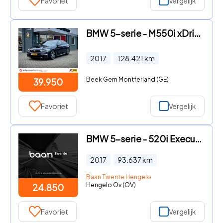
Favoriet
Vergelijk
BMW 5-serie - M550i xDrive High Executive 360 Massage Trekhaak Stoel
2017
128.421
km
Beek Gem Montferland (GE)
39.950
Favoriet
Vergelijk
BMW 5-serie - 520i Executive Sportline Automaat
2017
93.637
km
Baan Twente Hengelo
Hengelo Ov (OV)
24.850
Favoriet
Vergelijk