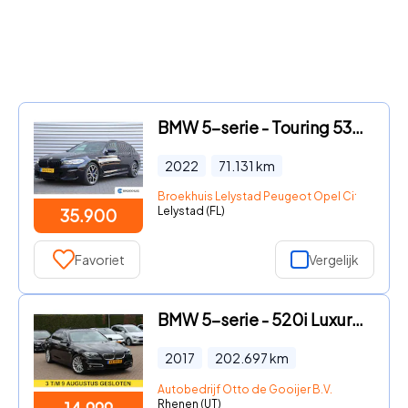
BMW 5-serie - Touring 530e 292PK BUSINESS EDITION PLUS M-SPORT AUTOMAAT /
2022
71.131
km
Broekhuis Lelystad Peugeot Opel Citroen
Lelystad (FL)
35.900
Favoriet
Vergelijk
BMW 5-serie - 520i Luxury Edition / NL Auto! / Schuifdak / Leder / Navigat
2017
202.697
km
Autobedrijf Otto de Gooijer B.V.
Rhenen (UT)