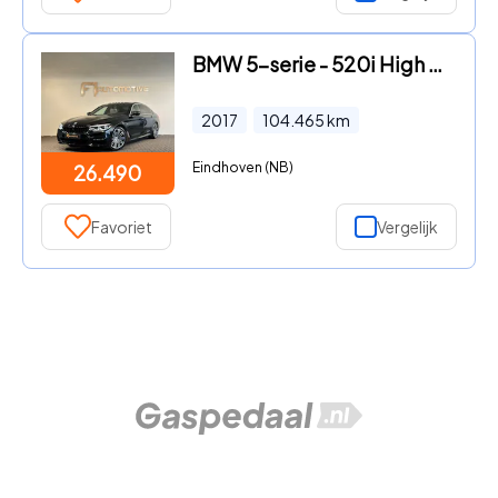
BMW 5-serie - 520i High Executive M Sport Pano|Memory|Sfeer
2017
104.465
km
Eindhoven (NB)
26.490
Favoriet
Vergelijk