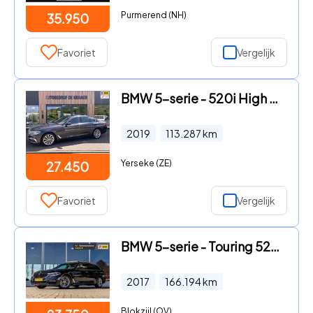
Purmerend (NH)
35.950
Favoriet
Vergelijk
BMW 5-serie - 520i High Executive
2019
113.287
km
Yerseke (ZE)
27.450
Favoriet
Vergelijk
BMW 5-serie - Touring 520i High Executive M-Sport | Pano | Camera
2017
166.194
km
Blokzijl (OV)