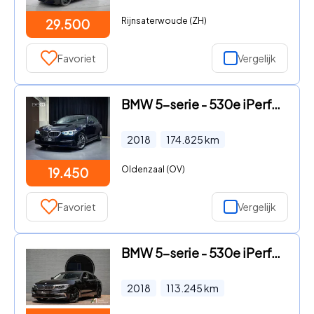
Rijnsaterwoude (ZH)
29.500
Favoriet
Vergelijk
BMW 5-serie - 530e iPerformance |18" M Sport|Open dak|Digital Cockpit|Comf
2018
174.825
km
Oldenzaal (OV)
19.450
Favoriet
Vergelijk
BMW 5-serie - 530e iPerformance Executive schuifdak, comfort stoelen, driv
2018
113.245
km