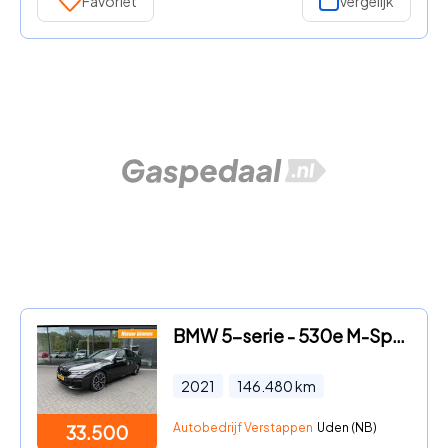
Favoriet
Vergelijk
BMW 5-serie - 530e M-Sport, Laser LED, Keyless, Schuifdak, Harman Kardon,
2021
146.480
km
Autobedrijf Verstappen
Uden (NB)
33.500