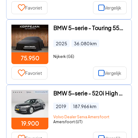
Favoriet
Vergelijk
BMW 5-serie - Touring 550e xDrive 490PK M-Sport | BOWERS & WILKINS | DRIVI
2025
36.080
km
Nijkerk (GE)
75.950
Favoriet
Vergelijk
BMW 5-serie - 520i High Executive Edition | Navigatie | Head-up Display |
2019
187.966
km
Volvo Dealer Serva Amersfoort
Amersfoort (UT)
19.900