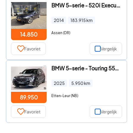
BMW 5-serie - 520i Executive 184 PK/Automaat/Trekhaak/M Pakket/Pano/LED/NA
2014
183.915
km
Assen (DR)
14.850
Favoriet
Vergelijk
BMW 5-serie - Touring 550e xDrive|Full|Fiscaal aantrekkelijk
2025
5.950
km
Etten-Leur (NB)
89.950
Favoriet
Vergelijk