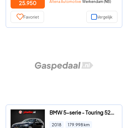
Altena Automotive
Werkendam (NB)
25.950
Favoriet
Vergelijk
BMW 5-serie - Touring 520d High Executive Luxury line Lederen int./ Camera
2018
179.998
km