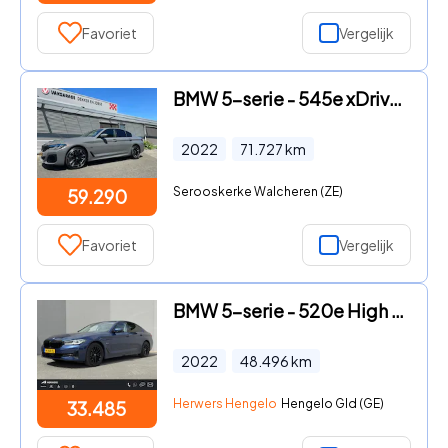
Favoriet
Vergelijk
BMW 5-serie - 545e xDrive High Executive
2022
71.727
km
Serooskerke Walcheren (ZE)
59.290
Favoriet
Vergelijk
BMW 5-serie - 520e High Executive / Elektrische stoelen & geheugen / Stuur
2022
48.496
km
Herwers Hengelo
Hengelo Gld (GE)
33.485