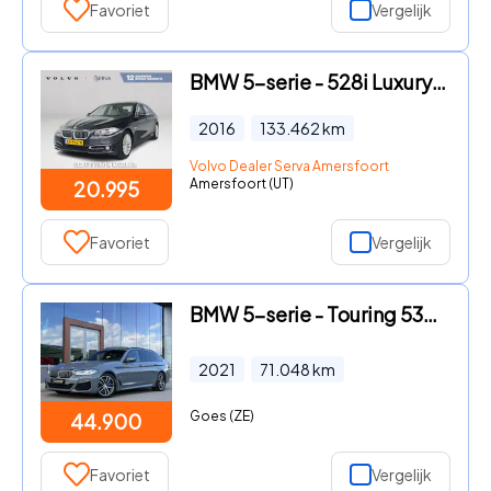
Favoriet
Vergelijk
BMW 5-serie - 528i Luxury Edition | Panoramadak | Parkeercamera | Stoelver
2016
133.462
km
Volvo Dealer Serva Amersfoort
Amersfoort (UT)
20.995
Favoriet
Vergelijk
BMW 5-serie - Touring 530i High Executive M-Sport | Pano | Headup | Laser
2021
71.048
km
Goes (ZE)
44.900
Favoriet
Vergelijk