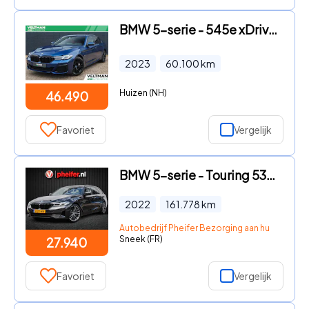
BMW 5-serie - 545e xDrive M-SPORT LASER HARMAN KARDON CARPLAY CAMERA
2023
60.100
km
Huizen (NH)
46.490
Favoriet
Vergelijk
BMW 5-serie - Touring 530e Business Edition Plus Trekhaak/ Nappa Lederen i
2022
161.778
km
Autobedrijf Pheifer Bezorging aan huis in heel
Sneek (FR)
27.940
Favoriet
Vergelijk