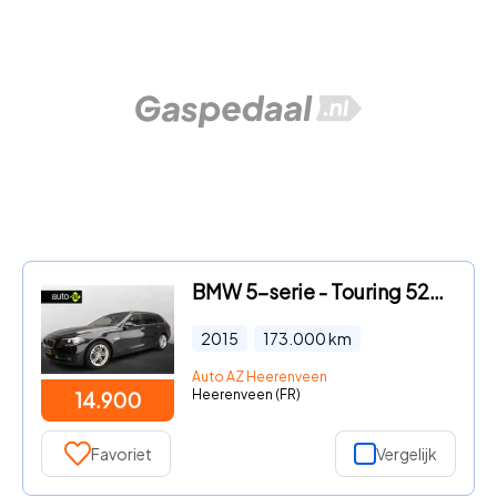
BMW 5-serie - Touring 520i Panoramadak / Trekhaak / HIFI / Navigatie profe
2015
173.000
km
Auto AZ Heerenveen
Heerenveen (FR)
14.900
Favoriet
Vergelijk