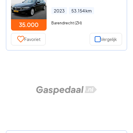
2023
53.154
km
Barendrecht (ZH)
35.000
Favoriet
Vergelijk