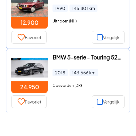
1990
145.801
km
Uithoorn (NH)
12.900
Favoriet
Vergelijk
BMW 5-serie - Touring 525d High Executive
2018
143.556
km
Coevorden (DR)
24.950
Favoriet
Vergelijk