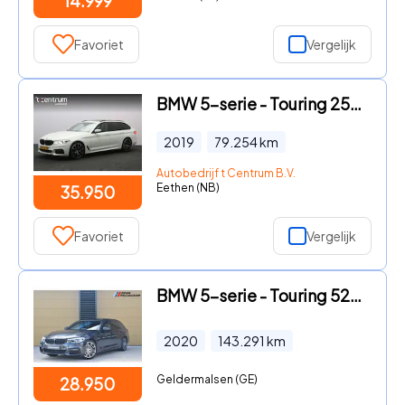
14.999
Favoriet
Vergelijk
BMW 5-serie - Touring 252 PK 530i xDrive Executive, *1-Eigenaar*, Panormad
2019
79.254
km
Autobedrijf t Centrum B.V.
Eethen (NB)
35.950
Favoriet
Vergelijk
BMW 5-serie - Touring 520i High Executive Edition * M-Sport * Comfortstoel
2020
143.291
km
Geldermalsen (GE)
28.950