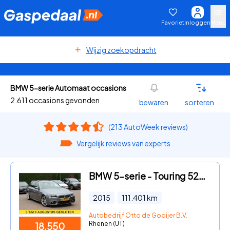
Favoriet
Inloggen
Menu
Wijzig zoekopdracht
BMW 5-serie Automaat occasions
2.611 occasions gevonden
bewaren
sorteren
(213 AutoWeek reviews)
Vergelijk reviews van experts
BMW 5-serie - Touring 520i Executive M Sport / NL Auto! / 2de Eign. / Trek
2015
111.401
km
Autobedrijf Otto de Gooijer B.V.
Rhenen (UT)
18.550