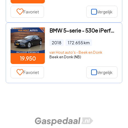
Favoriet
Vergelijk
BMW 5-serie - 530e iPerformance High Executive | LUXURY LINE
2018
172.655
km
van Hout auto's - Beek en Donk
Beek en Donk (NB)
19.950
Favoriet
Vergelijk