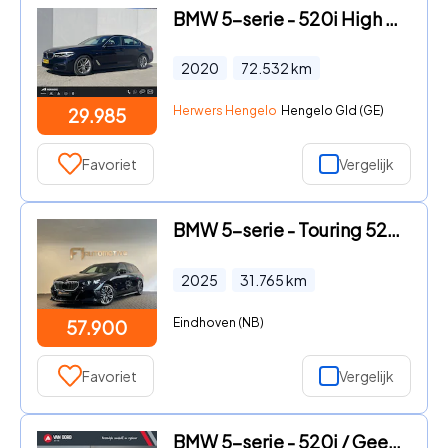
BMW 5-serie - 520i High Exec M - Sport / Elektrische stoelen met geheugenf
2020
72.532
km
Herwers Hengelo
Hengelo Gld (GE)
29.985
Favoriet
Vergelijk
BMW 5-serie - Touring 520i M Sport Pano|HuD|H/K|Memory|Trekhaak
2025
31.765
km
Eindhoven (NB)
57.900
Favoriet
Vergelijk
BMW 5-serie - 520i / Geen import / 100% Onderhoud