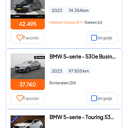
2023
74.354
km
Hekkert Geleen B.V.
Geleen (LI)
42.495
Favoriet
Vergelijk
BMW 5-serie - 530e Business Edition Plus 292PK | M Sport Pro | Laser kopla
2023
97.505
km
Rotterdam (ZH)
37.740
Favoriet
Vergelijk
BMW 5-serie - Touring 530e M-Sport Navi Leer Sportstoelen PDC Climate voor