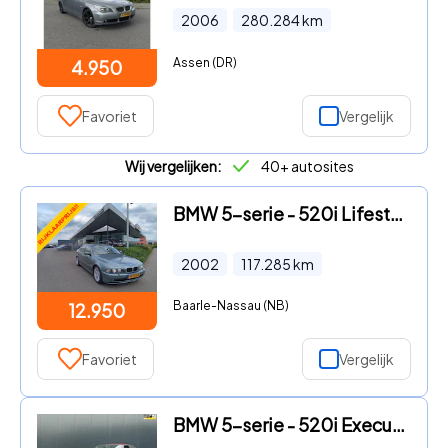
2006
280.284
km
Assen (DR)
4.950
Favoriet
Vergelijk
Wij vergelijken:
40+ autosites
BMW 5-serie - 520i Lifestyle Edition Automaat, 17" LMV, PDC, Xenon, Clima,
2002
117.285
km
Baarle-Nassau (NB)
12.950
Favoriet
Vergelijk
BMW 5-serie - 520i Executive * Aut * Xenon * 1e eigenaar