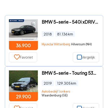
BMW 5-serie - 540i xDRIVE HIGH EXECUTIVE | AUTOMAAT | UNIEK! | FULL OPTION
2018
81.136
km
Hyundai Wittenberg
Hilversum (NH)
36.900
Favoriet
Vergelijk
BMW 5-serie - Touring 530i High Executive M Sport | Camera
2019
129.305
km
Autobedrijf Jonkers
Waardenburg (GE)
29.900