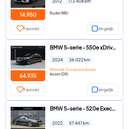
2012
173.406
km
Budel (NB)
14.950
Favoriet
Vergelijk
BMW 5-serie - 550e xDrive | SOH 95, 6% | M-Sport | Comfortstoelen met Gehe
2024
36.022
km
Wensink Occasions Assen
Assen (DR)
64.935
Favoriet
Vergelijk
BMW 5-serie - 520e Executive | M-PAKKET | CAMERA | CARPLAY |
2022
57.447
km