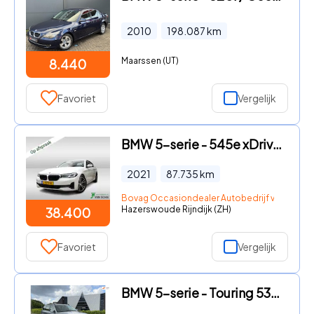
2010
198.087
km
Maarssen (UT)
8.440
Favoriet
Vergelijk
BMW 5-serie - 545e xDrive Business Edition Plus 1e-Eig. & Dealer-Onderh. B
2021
87.735
km
Bovag Occasiondealer Autobedrijf van Schie 
Hazerswoude Rijndijk (ZH)
38.400
Favoriet
Vergelijk
BMW 5-serie - Touring 530i Executive