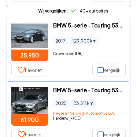
Wij vergelijken:
40+ autosites
BMW 5-serie - Touring 530i High Executive Luxury Line Trekhaak
2017
129.900
km
Coevorden (DR)
25.950
Favoriet
Vergelijk
BMW 5-serie - Touring 530e xDrive | M-Sport Pro | Panoramadak | Harman Kar
2025
23.511
km
Heger en Veldwijk Automotive B.V.
Harderwijk (GE)
61.900
Favoriet
Vergelijk