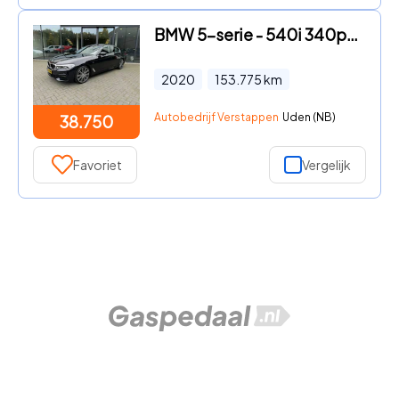
BMW 5-serie - 540i 340pk M-Sport, HUD, Schuifdak, Stoelkoeling, Leer, LED,
2020
153.775
km
Autobedrijf Verstappen
Uden (NB)
38.750
Favoriet
Vergelijk