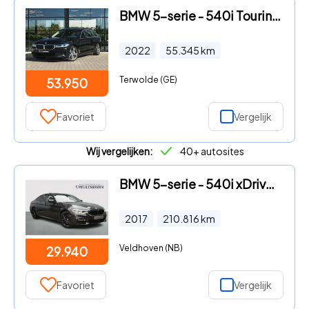
BMW 5-serie - 540i Touring xDrive LCI
2022
55.345
km
Terwolde (GE)
53.950
Favoriet
Vergelijk
Wij vergelijken:
40+ autosites
BMW 5-serie - 540i xDrive High Executive M Pakket, Glasdak, Head up
2017
210.816
km
Veldhoven (NB)
29.940
Favoriet
Vergelijk