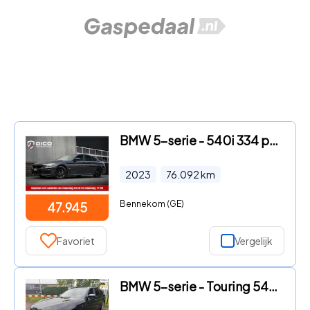
BMW 5-serie - 540i 334 pk High Executive M-Sportpakket / Led-Koplamp/ Adap
2023
76.092
km
Bennekom (GE)
47.945
Favoriet
Vergelijk
BMW 5-serie - Touring 540i xDrive High Exe M-Sport Panodak Trekhaak Dealer