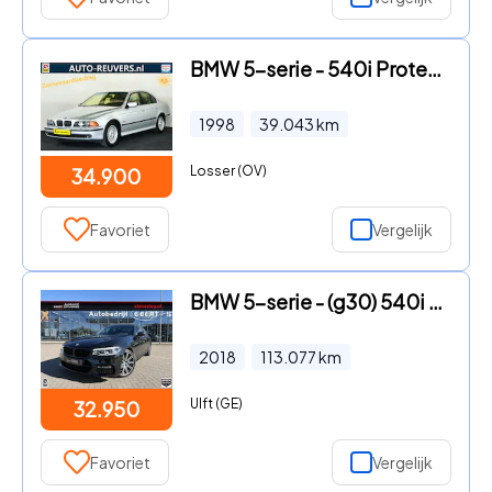
BMW 5-serie - 540i Protection Executive / Xenon / Leder / Memory / Navi
1998
39.043
km
Losser (OV)
34.900
Favoriet
Vergelijk
BMW 5-serie - (g30) 540i 340pk / xDrive / Automaat / M-Sport / Leder
2018
113.077
km
Ulft (GE)
32.950
Favoriet
Vergelijk