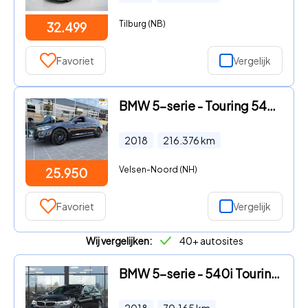
Tilburg (NB)
32.499
Favoriet
Vergelijk
BMW 5-serie - Touring 540i xDrive High Executive M Sport
2018
216.376
km
Velsen-Noord (NH)
25.950
Favoriet
Vergelijk
Wij vergelijken:
40+ autosites
BMW 5-serie - 540i Touring M-sport Sportautomaat
2018
70.165
km