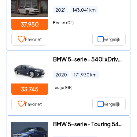
2021
143.041
km
Beesd (GE)
37.950
Favoriet
Vergelijk
BMW 5-serie - 540i xDrive High Executive Edition (INCL-BTW ) Aut.*PANO | L
2020
171.930
km
Teuge (GE)
33.745
Favoriet
Vergelijk
BMW 5-serie - Touring 540i xDrive High Executive Harman Kardon / leder / m