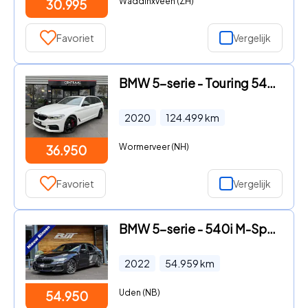
Waddinxveen (ZH)
30.995
Favoriet
Vergelijk
BMW 5-serie - Touring 540i xDrive High Exe M-Sport|Pano|Head-Up|ACC|Memory
2020
124.499
km
Wormerveer (NH)
36.950
Favoriet
Vergelijk
BMW 5-serie - 540i M-Sport **HUD/E.dak/Laserled/Excl.leder
2022
54.959
km
Uden (NB)
54.950