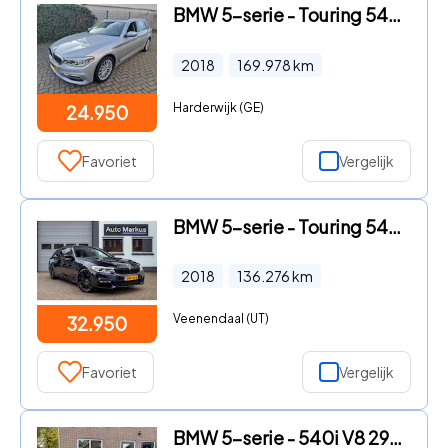
BMW 5-serie - Touring 540i xDrive High Exe. | Luxery Line | Pano
2018
169.978
km
Harderwijk (GE)
24.950
Favoriet
Vergelijk
BMW 5-serie - Touring 540i xDrive 3X M-Sport|Pano|Ventilatie|HUD|Comfortst
2018
136.276
km
Veenendaal (UT)
32.950
Favoriet
Vergelijk
BMW 5-serie - 540i V8 290PK, Xenon, Prijs is 2027 Ã¢ÂÂ¬25000