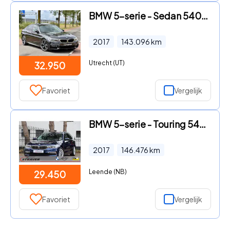
BMW 5-serie - Sedan 540i High Ex. M-Sport Schuifdak Memory H&K HUD
2017
143.096
km
Utrecht (UT)
32.950
Favoriet
Vergelijk
BMW 5-serie - Touring 540i xDrive High Executive |Luxury line |Soft close
2017
146.476
km
Leende (NB)
29.450
Favoriet
Vergelijk