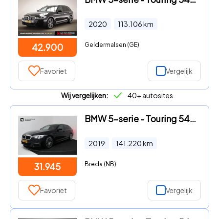
2020
113.106
km
Geldermalsen (GE)
42.900
Favoriet
Vergelijk
Wij vergelijken:
40+ autosites
BMW 5-serie - Touring 540i xDrive High Executive (PANORAMADAK, ADAPTIEVE C
2019
141.220
km
Breda (NB)
31.945
Favoriet
Vergelijk