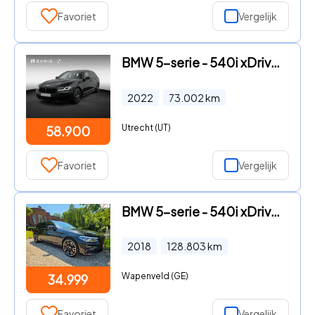
Favoriet
Vergelijk
BMW 5-serie - 540i xDrive M Sportpakket | Comfortstoelen | Panoramadak | A
2022
73.002
km
Utrecht (UT)
58.900
Favoriet
Vergelijk
BMW 5-serie - 540i xDrive High LEER/pano/TREKHAAK/20inch
2018
128.803
km
Wapenveld (GE)
34.999
Favoriet
Vergelijk