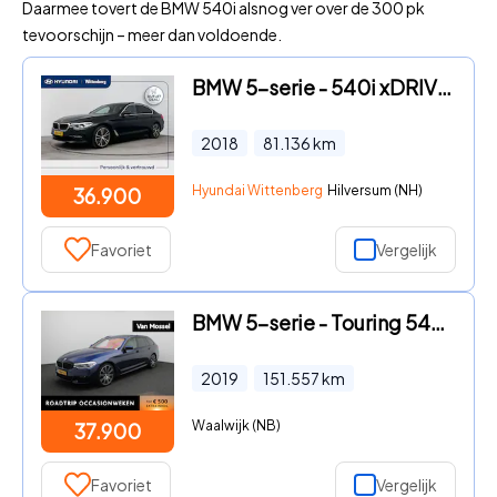
Daarmee tovert de BMW 540i alsnog ver over de 300 pk
tevoorschijn – meer dan voldoende.
BMW 5-serie - 540i xDRIVE HIGH EXECUTIVE | AUTOMAAT | UNIEK! | FULL OPTION
2018
81.136
km
Hyundai Wittenberg
Hilversum (NH)
36.900
Favoriet
Vergelijk
BMW 5-serie - Touring 540i xDrive High Executive | Automaat | Panoramadak
2019
151.557
km
Waalwijk (NB)
37.900
Favoriet
Vergelijk