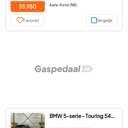
Aarle-Rixtel (NB)
55.950
Favoriet
Vergelijk
BMW 5-serie - Touring 540i xDrive High Executive M-Pakket LED/PANO/NAVI/AC