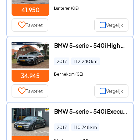
Lunteren (GE)
41.950
Favoriet
Vergelijk
BMW 5-serie - 540i High Executive Aut. | M-Sportpakket | 20 Inch | Sportui
2017
112.240
km
Bennekom (GE)
34.945
Favoriet
Vergelijk
BMW 5-serie - 540i Executive/2E EIG/CAMERA/LEDER/NAVI/NL-AUTO NAP
2017
110.748
km