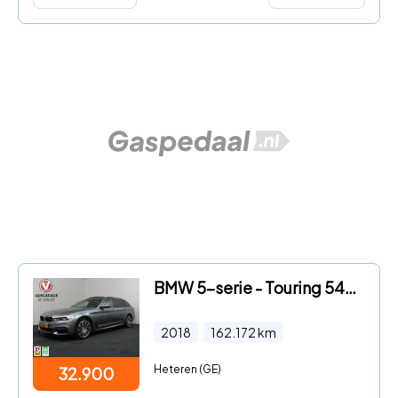
BMW 5-serie - Touring 540i xDrive High Executive | VOL! | Harman Kardon |
2018
162.172
km
Heteren (GE)
32.900