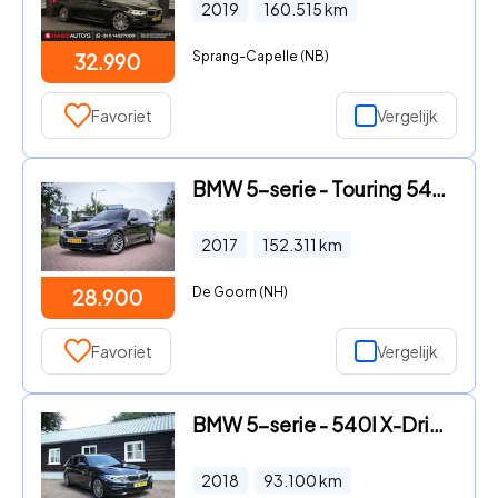
2019
160.515
km
Sprang-Capelle (NB)
32.990
Favoriet
Vergelijk
BMW 5-serie - Touring 540i M Sport xDrive High Executive
2017
152.311
km
De Goorn (NH)
28.900
Favoriet
Vergelijk
BMW 5-serie - 540I X-Drive HIGH EXE M sport
2018
93.100
km