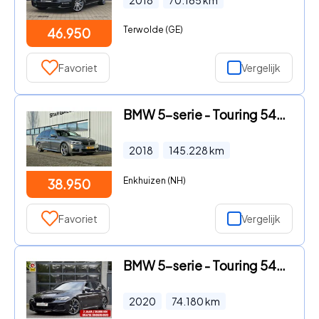
Terwolde (GE)
46.950
Favoriet
Vergelijk
BMW 5-serie - Touring 540i xDrive High Executive M-Sport pakket
2018
145.228
km
Enkhuizen (NH)
38.950
Favoriet
Vergelijk
BMW 5-serie - Touring 540i xDrive M Sport | Panoramadak | ACC | Laser
2020
74.180
km