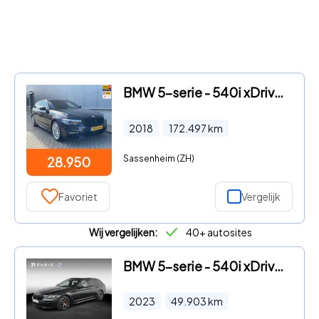
BMW 5-serie - 540i xDrive High Executive PanoramaDak / M-Sport
2018
172.497
km
Sassenheim (ZH)
28.950
Favoriet
Vergelijk
Wij vergelijken:
40+ autosites
BMW 5-serie - 540i xDrive Business Edition Plus | M-Sportpakket | Schuifka
2023
49.903
km