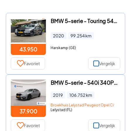
BMW 5-serie - Touring 540i xDrive M-Sport I Bowers & Wilkins I Panoramadak
2020
99.254
km
Harskamp (GE)
43.950
Favoriet
Vergelijk
BMW 5-serie - 540i 340PK HIGH EXECUTIVE M-SPORT AUTOMAAT / NAVI / LEDER /
2019
106.752
km
Broekhuis Lelystad Peugeot Opel Citroen
Lelystad (FL)
37.900
Favoriet
Vergelijk