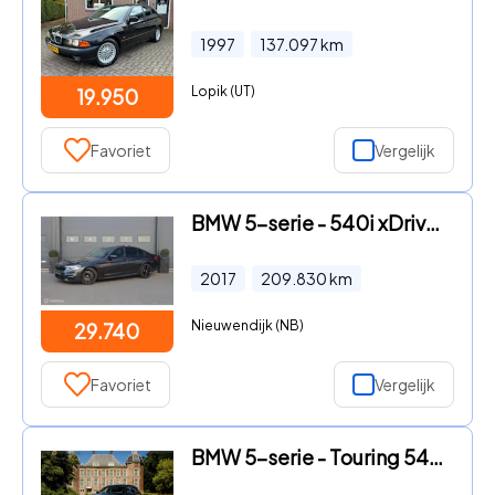
1997
137.097
km
Lopik (UT)
19.950
Favoriet
Vergelijk
BMW 5-serie - 540i xDrive High Executive
2017
209.830
km
Nieuwendijk (NB)
29.740
Favoriet
Vergelijk
BMW 5-serie - Touring 540i xDrive High Executive | BOM VOL !|