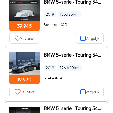
BMW 5-serie - Touring 540i 340 pk xDrive High Executive M-Sportpakket / Pa
2019
135.123
km
Bennekom (GE)
39.945
Favoriet
Vergelijk
BMW 5-serie - Touring 540i xDrive High Executive Edition | Panoramadak | 3
2019
196.820
km
Boekel (NB)
19.990
Favoriet
Vergelijk
BMW 5-serie - Touring 540i xDrive High Executive Luxury-Line | 1e eigenaar