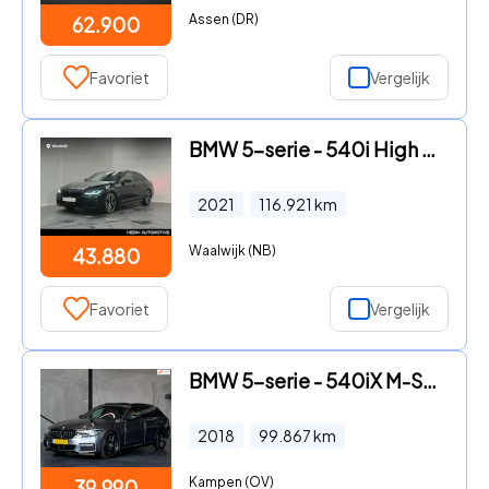
Assen (DR)
62.900
Favoriet
Vergelijk
BMW 5-serie - 540i High Executive Edition
2021
116.921
km
Waalwijk (NB)
43.880
Favoriet
Vergelijk
BMW 5-serie - 540iX M-Sport, Pano, DDC, 360°, ACC, VOL
2018
99.867
km
Kampen (OV)
39.990