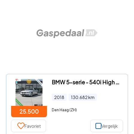
BMW 5-serie - 540i High Executive
2018
130.682
km
Den Haag (ZH)
25.500
Favoriet
Vergelijk