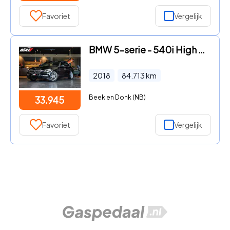
Favoriet
Vergelijk
BMW 5-serie - 540i High Executive, 340 PK, Sportstoelen, HiFi/Luidspreker,
2018
84.713
km
Beek en Donk (NB)
33.945
Favoriet
Vergelijk