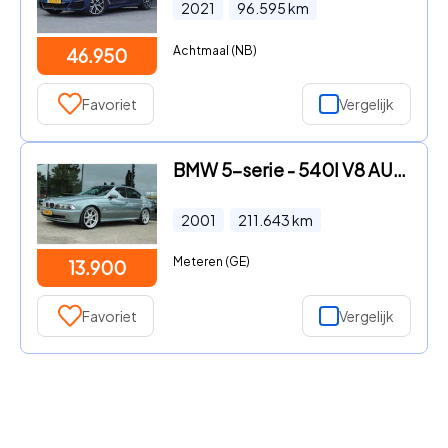
2021
96.595
km
Achtmaal (NB)
46.950
Favoriet
Vergelijk
BMW 5-serie - 540I V8 AUT. ORIG. NL NAP | | CRUISE | BLIJVEND YOUNGTIMER
2001
211.643
km
Meteren (GE)
13.900
Favoriet
Vergelijk