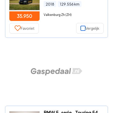
2018
129.556
km
Valkenburg Zh (ZH)
35.950
Favoriet
Vergelijk
BMW 5-serie - Touring 540i xDrive High Executive | LASER LED | HEAD UP | P