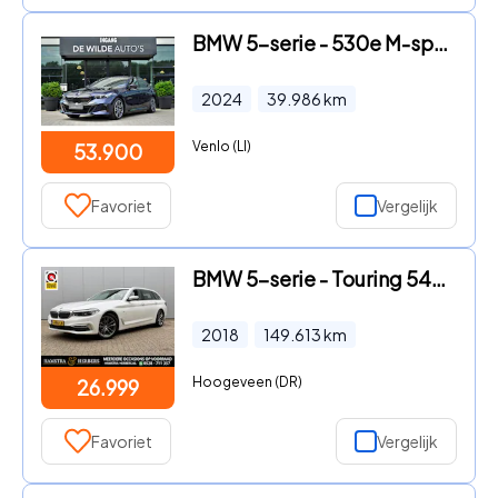
BMW 5-serie - 530e M-sport 299pk Stoelventilatie IconicGlow Harman/Kardon
2024
39.986
km
Venlo (LI)
53.900
Favoriet
Vergelijk
BMW 5-serie - Touring 540i xDrive High Executive wit
2018
149.613
km
Hoogeveen (DR)
26.999
Favoriet
Vergelijk