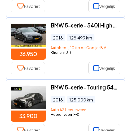
Favoriet
Vergelijk
BMW 5-serie - 540i High Exe. M Sport / Trekhaak / Schuifdak / Camera / Led
2018
128.499
km
Autobedrijf Otto de Gooijer B.V.
Rhenen (UT)
36.950
Favoriet
Vergelijk
BMW 5-serie - Touring 540i xDrive M-Sportpakket / Camera / HIFI / Leder /
2018
125.000
km
Auto AZ Heerenveen
Heerenveen (FR)
33.900
Favoriet
Vergelijk