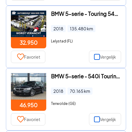
BMW 5-serie - Touring 540i xDrive High Executive Wordt verwacht
2018
135.480
km
Lelystad (FL)
32.950
Favoriet
Vergelijk
BMW 5-serie - 540i Touring M-sport Sportautomaat
2018
70.165
km
Terwolde (GE)
46.950
Favoriet
Vergelijk