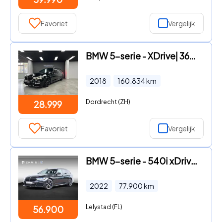
Favoriet
Vergelijk
BMW 5-serie - XDrive| 360 cam | Head up | Msport | Pano | Virtual
2018
160.834
km
Dordrecht (ZH)
28.999
Favoriet
Vergelijk
BMW 5-serie - 540i xDrive M-Sportpakket / Harman Kardon / Panoramadak / La
2022
77.900
km
Lelystad (FL)
56.900