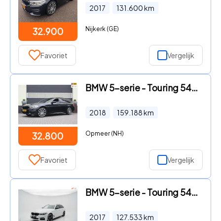
2017
131.600
km
Nijkerk (GE)
32.900
Favoriet
Vergelijk
BMW 5-serie - Touring 540i xDrive High Executive M Sport | Full Options |
2018
159.188
km
Opmeer (NH)
32.800
Favoriet
Vergelijk
BMW 5-serie - Touring 540i xDrive High Executive M SPORT PANO
2017
127.533
km