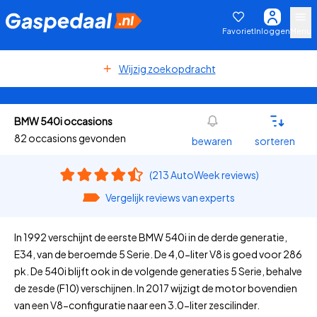
Favoriet
Inloggen
Menu
Wijzig zoekopdracht
BMW 540i occasions
82 occasions gevonden
bewaren
sorteren
(213 AutoWeek reviews)
Vergelijk reviews van experts
In 1992 verschijnt de eerste BMW 540i in de derde generatie,
E34, van de beroemde 5 Serie. De 4,0-liter V8 is goed voor 286
pk. De 540i blijft ook in de volgende generaties 5 Serie, behalve
de zesde (F10) verschijnen. In 2017 wijzigt de motor bovendien
van een V8-configuratie naar een 3.0-liter zescilinder.