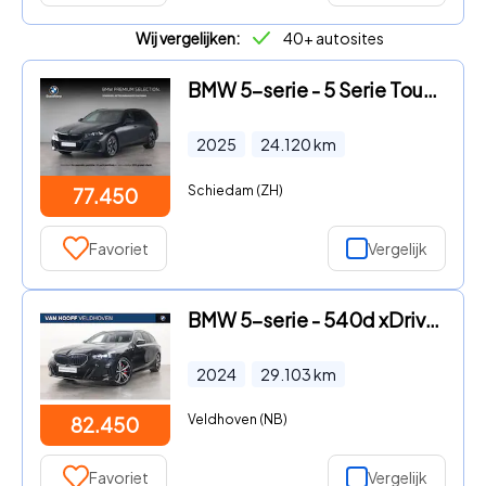
Wij vergelijken:
40+ autosites
BMW 5-serie - 5 Serie Touring 540d xDrive
2025
24.120
km
Schiedam (ZH)
77.450
Favoriet
Vergelijk
BMW 5-serie - 540d xDrive M Sport High Executive Automaat / Panoramadak /
2024
29.103
km
Veldhoven (NB)
82.450
Favoriet
Vergelijk