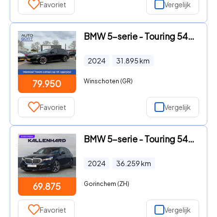
Favoriet
Vergelijk
BMW 5-serie - Touring 540d xDrive M-Sport Pro | Harman Kardon | Trekhaak |
2024
31.895
km
Winschoten (GR)
79.950
Favoriet
Vergelijk
BMW 5-serie - Touring 540d xDrive M-Sport - Individual Leder - Memoryzetel
2024
36.259
km
Gorinchem (ZH)
69.875
Favoriet
Vergelijk