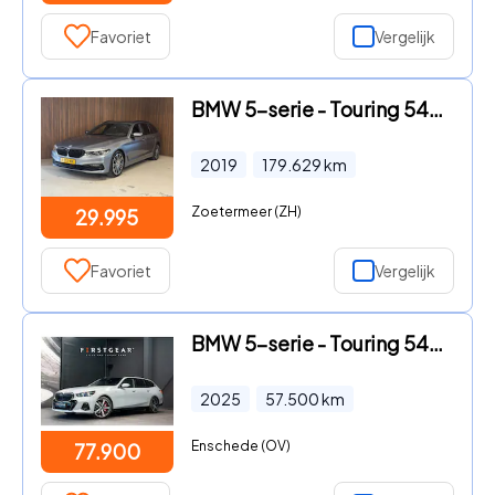
Favoriet
Vergelijk
BMW 5-serie - Touring 540d xDrive High Executive
2019
179.629
km
Zoetermeer (ZH)
29.995
Favoriet
Vergelijk
BMW 5-serie - Touring 540d xDrive *M-Sport Pro / Panorama / Harman-Kardon
2025
57.500
km
Enschede (OV)
77.900