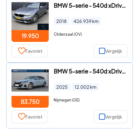
BMW 5-serie - 540d xDrive High Executive
2018
426.939
km
Oldenzaal (OV)
19.950
Favoriet
Vergelijk
BMW 5-serie - 540d xDrive M Sport Automaat / Panoramadak / Trekhaak / Stoe
2025
12.002
km
Nijmegen (GE)
83.750
Favoriet
Vergelijk