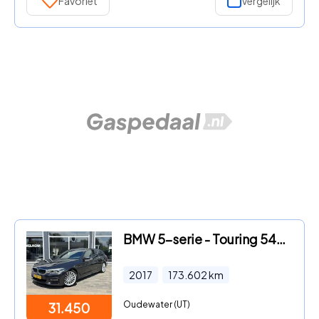
Favoriet
Vergelijk
BMW 5-serie - Touring 540d xDrive High Executive|Full optie
2017
173.602
km
Oudewater (UT)
31.450