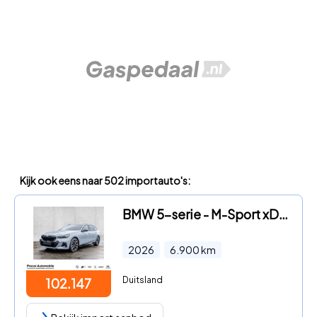
Kijk ook eens naar 502 importauto's:
BMW 5-serie - M-Sport xDrive 540d
2026
6.900
km
Duitsland
102.147