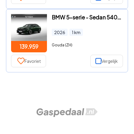
BMW 5-serie - Sedan 540d xDrive | M Sportpakket Pro | Innovation Pack | Tr
2026
1
km
Gouda (ZH)
139.959
Favoriet
Vergelijk