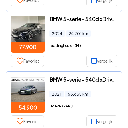
Favoriet
Vergelijk
BMW 5-serie - 540d xDrive M-SPORT Pro * LED, PANORAMA, LEDER, 20-inch LMV,
2024
24.701
km
Biddinghuizen (FL)
77.900
Favoriet
Vergelijk
BMW 5-serie - 540d xDrive M-Sport Stoelventilatie, Panoramadak, H/K Geluid
2021
56.835
km
Hoevelaken (GE)
54.900
Favoriet
Vergelijk