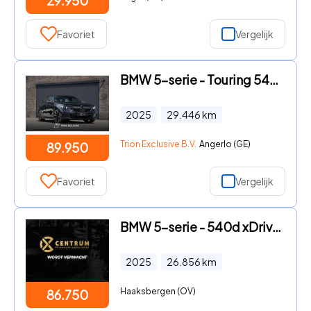
29.950
Favoriet
Vergelijk
BMW 5-serie - Touring 540d xDrive M Sport Pro | Trekhaak | ACC | B&W | Sto
2025
29.446
km
Trion Exclusive B.V.
Angerlo (GE)
89.950
Favoriet
Vergelijk
BMW 5-serie - 540d xDrive Touring M-Sport - Bowers Wilkins
2025
26.856
km
Haaksbergen (OV)
86.750