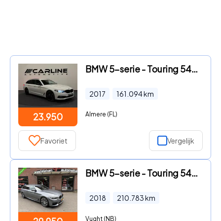
BMW 5-serie - Touring 540d xDrive Executive AUTOMAAT CAMERA KEYLESS LEDER
2017
161.094
km
Almere (FL)
23.950
Favoriet
Vergelijk
BMW 5-serie - Touring 540d xDrive High Executive
2018
210.783
km
Vught (NB)