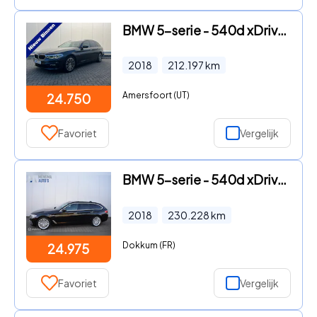
BMW 5-serie - 540d xDrive Executive Luxury Line
2018
212.197
km
Amersfoort (UT)
24.750
Favoriet
Vergelijk
BMW 5-serie - 540d xDrive High Executive
2018
230.228
km
Dokkum (FR)
24.975
Favoriet
Vergelijk