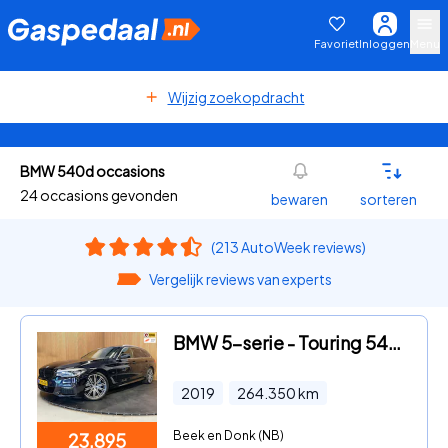
Favoriet
Inloggen
Menu
Wijzig zoekopdracht
BMW 540d occasions
24 occasions gevonden
bewaren
sorteren
(213 AutoWeek reviews)
Vergelijk reviews van experts
BMW 5-serie - Touring 540d xDrive High Executive|320PK|EURO 6|FULL OPTION|
2019
264.350
km
Beek en Donk (NB)
23.895