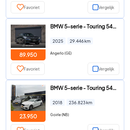
Favoriet
Vergelijk
BMW 5-serie - Touring 540d xDrive M Sport Pro | Trekhaak | ACC | B&W | Sto
2025
29.446
km
Angerlo (GE)
89.950
Favoriet
Vergelijk
BMW 5-serie - Touring 540d xDrive High Executive|Pano|ACC|T-haak
2018
236.823
km
Goirle (NB)
23.950