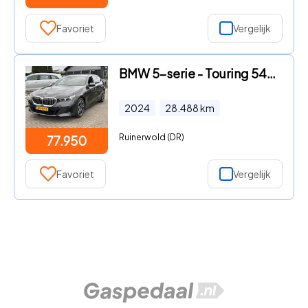
Favoriet
Vergelijk
BMW 5-serie - Touring 540D X-Drive 2024 M-Sportpakket Btw Pano B&W
2024
28.488
km
Ruinerwold (DR)
77.950
Favoriet
Vergelijk