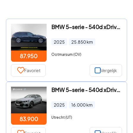
BMW 5-serie - 540d xDrive 286 PK M-Sport ACC Head-Up Trekhaak Bowers Wilki
2025
25.850
km
Ootmarsum (OV)
87.950
Favoriet
Vergelijk
BMW 5-serie - 540d xDrive M Sportpakket Pro | Innovation Pack | Driving As
2025
16.000
km
Utrecht (UT)
83.900