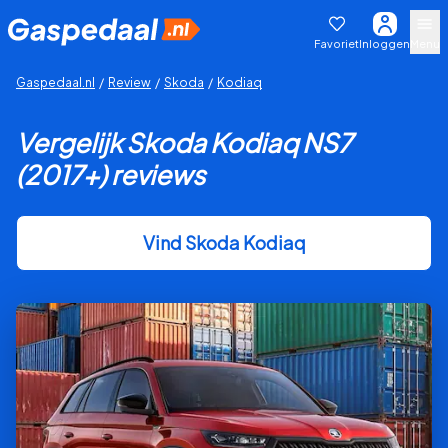
Favoriet
Inloggen
Menu
Gaspedaal.nl
/
Review
/
Skoda
/
Kodiaq
Vergelijk Skoda Kodiaq NS7
(2017+) reviews
Vind Skoda Kodiaq