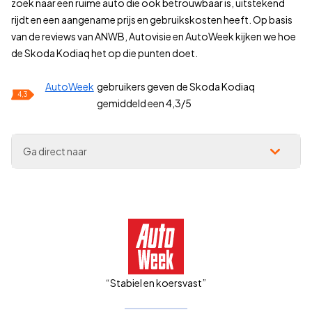
zoek naar een ruime auto die ook betrouwbaar is, uitstekend
rijdt en een aangename prijs en gebruikskosten heeft. Op basis
van de reviews van ANWB, Autovisie en AutoWeek kijken we hoe
de Skoda Kodiaq het op die punten doet.
AutoWeek
gebruikers geven de Skoda Kodiaq
4,3
gemiddeld een 4,3/5
Ga direct naar
“Stabiel en koersvast”