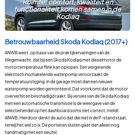
Ruimte, comfort, kwaliteit en
functionaliteit komen samen in de
Kodiaq
Betrouwbaarheid Skoda Kodiaq (2017+)
ANWB weet, op basis van de praktijkervaringen van de
Wegenwacht, dat bij een Skoda Kodiaq met dieselmotor de
motortemperatuur flink kan oplopen. Een weigerende
elektrisch inschakelende waterpomp veroorzaakt de
temperatuurstijging. In de garage moet dan een nieuwe
waterpomp worden gemonteerd. Dat voorkomt dat de motor
oververhit en beschadigd raakt. Bij versies van de Skoda Kodiaq
met een automatische transmissie is de weergave van de
selectiehendel op het dashboard soms niet correct, meldt
ANWB. Hierdoor denkt de auto dat die niet in de P-stand staat,
terwijl het wel zo is. De portieren sluiten gaat dan alleen nog
handmatig met een sleutel.