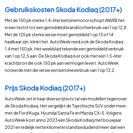
Gebruikskosten Skoda Kodiaq (2017+)
Met de 150 pk sterke 1,4-liter benzinemotor schopt ANWB het
in een testrit tot een gemiddeld brandstofverbruik van 1 op 12,8.
Met de 125 pk sterke versie moet gemiddeld 1 op 13 of 14
haalbaar zijn, klinkt het. AutoWeek reed ook de Skoda Kodiaq
1.4 met 150 pk. Het weekblad tekende een gemiddeld verbruik
van 1 op 12,5 aan. De Skoda Kodiaq is er ook met een 1,5-liter
krachtbron die ook 150 pk aan vermogen levert. AutoWeek
noteerde met die versie een benzineverbruik van 1 op 13,2.
Prijs Skoda Kodiaq (2017+)
AutoWeek zet in haar diverse rijtests tal van modellen tegenover
de Skoda Kodiaq. Het vergelijkt de Tsjechische SUV onder meer
met de Ford Kuga, Hyundai Santa Fe en Mazda CX-5. Volgens
AutoWeek kost anno 2023 een Skoda Kodiaq met bouwjaar
2021 en redelijk nette kilometerstand beduidend meer dan een