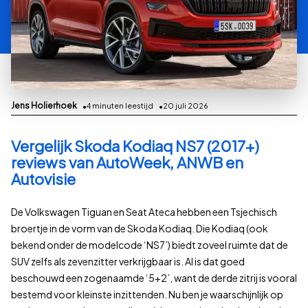
Jens Holierhoek
4
minuten leestijd
20 juli 2026
Vergelijk Skoda Kodiaq NS7 (2017+)
reviews van AutoWeek, ANWB en
Autovisie
De Volkswagen Tiguan en Seat Ateca hebben een Tsjechisch
broertje in de vorm van de Skoda Kodiaq. Die Kodiaq (ook
bekend onder de modelcode ‘NS7’) biedt zoveel ruimte dat de
SUV zelfs als zevenzitter verkrijgbaar is. Al is dat goed
beschouwd een zogenaamde ‘5+2’, want de derde zitrij is vooral
bestemd voor kleinste inzittenden. Nu ben je waarschijnlijk op