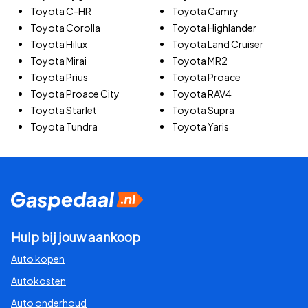
Toyota C-HR
Toyota Camry
Toyota Corolla
Toyota Highlander
Toyota Hilux
Toyota Land Cruiser
Toyota Mirai
Toyota MR2
Toyota Prius
Toyota Proace
Toyota Proace City
Toyota RAV4
Toyota Starlet
Toyota Supra
Toyota Tundra
Toyota Yaris
Hulp bij jouw aankoop
Auto kopen
Autokosten
Auto onderhoud