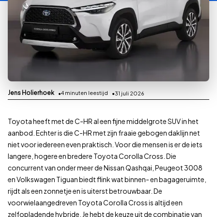
Jens Holierhoek
4
minuten leestijd
31 juli 2026
Toyota heeft met de C-HR al een fijne middelgrote SUV in het
aanbod. Echter is die C-HR met zijn fraaie gebogen daklijn net
niet voor iedereen even praktisch. Voor die mensen is er de iets
langere, hogere en bredere Toyota Corolla Cross. Die
concurrent van onder meer de Nissan Qashqai, Peugeot 3008
en Volkswagen Tiguan biedt flink wat binnen- en bagageruimte,
rijdt als een zonnetje en is uiterst betrouwbaar. De
voorwielaangedreven Toyota Corolla Cross is altijd een
zelfopladende hybride. Je hebt de keuze uit de combinatie van