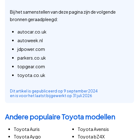
Bij het samenstellen van deze pagina zijn de volgende
bronnen geraadpleegd:
autocar.co.uk
autoweek.nl
jdpower.com
parkers.co.uk
topgear.com
toyota.co.uk
Dit artikel is gepubliceerd op
9 september 2024
en is voor het laatst bijgewerkt op
31 juli 2026
Andere populaire Toyota modellen
Toyota Auris
Toyota Avensis
Toyota Aygo
Toyota bZ4X