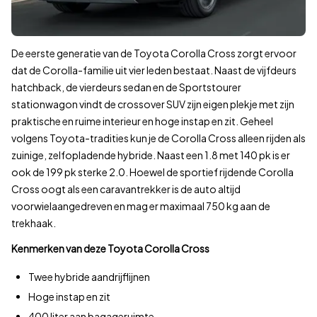
150.000–160.000 km
160.000–170.000 km
170.000–180.000 km
De eerste generatie van de Toyota Corolla Cross zorgt ervoor
180.000–190.000 km
dat de Corolla-familie uit vier leden bestaat. Naast de vijfdeurs
190.000 km
hatchback, de vierdeurs sedan en de Sportstourer
Wat is de gemiddelde prijs per bouwjaar?
stationwagon vindt de crossover SUV zijn eigen plekje met zijn
Minimumprijs, gemiddelde prijs, maximumprijs en aantal Toyota
praktische en ruime interieur en hoge instap en zit. Geheel
Bouwjaar
volgens Toyota-tradities kun je de Corolla Cross alleen rijden als
2022
€
zuinige, zelfopladende hybride. Naast een 1.8 met 140 pk is er
2023
€
ook de 199 pk sterke 2.0. Hoewel de sportief rijdende Corolla
2024
€
Cross oogt als een caravantrekker is de auto altijd
voorwielaangedreven en mag er maximaal 750 kg aan de
2025
€
trekhaak.
2026
€
Voor deze prijsinformatie vergelijken wij het actuele aanbod op
Kenmerken van deze Toyota Corolla Cross
Laatste update:
vandaag om 22:14
.
Twee hybride aandrijflijnen
Bekijk aanbod
507
Hoge instap en zit
400 liter aan bagageruimte