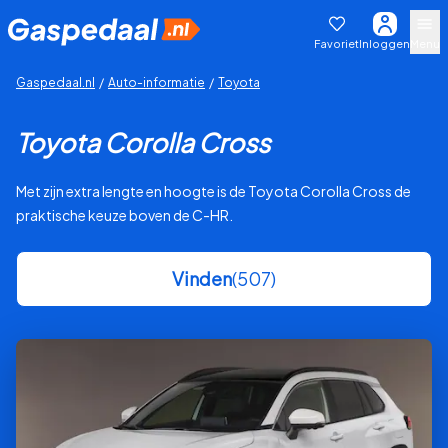
Favoriet
Inloggen
Menu
Gaspedaal.nl
/
Auto-informatie
/
Toyota
Toyota Corolla Cross
Met zijn extra lengte en hoogte is de Toyota Corolla Cross de
praktische keuze boven de C-HR.
Vinden
(507)