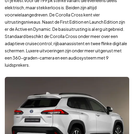
of je kiest voor de 199 pk sterke variant die eveneens deels
elektrisch, maar stekkerloos is. Beiden zijn altijd
voorwielaangedreven. De Corolla Cross kent vier
uitrustingsniveaus. Naast de First Edition en Launch Edition zijn
er de Active en Dynamic. De basisuitrusting is al erg uitgebreid.
Standaard beschikt de Corolla Cross onder meer over een
adaptieve cruisecontrol, rijbaanassistent en twee flinke digitale
schermen. Luxere uitvoeringen zijn onder meer uitgerust met
een 360-graden-camera en een audiosysteem met 9
luidsprekers.