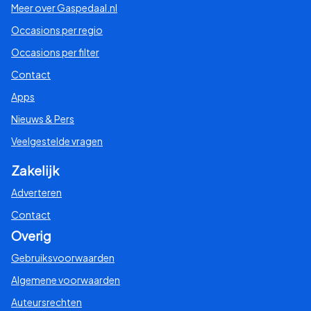
Meer over Gaspedaal.nl
Occasions per regio
Fiat
Occasions per filter
Ford
Contact
Apps
Honda
Nieuws & Pers
Veelgestelde vragen
Hyundai
Zakelijk
Jaguar
Adverteren
Contact
Jeep
Overig
Gebruiksvoorwaarden
Kia
Algemene voorwaarden
Lamborghini
Auteursrechten