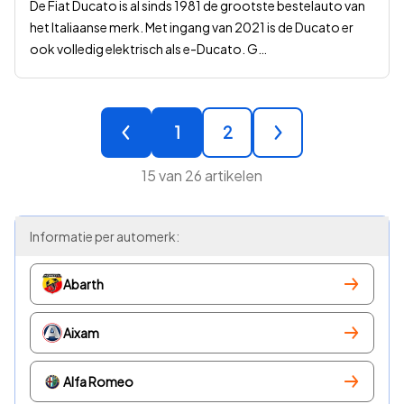
De Fiat Ducato is al sinds 1981 de grootste bestelauto van
het Italiaanse merk. Met ingang van 2021 is de Ducato er
ook volledig elektrisch als e-Ducato. G
…
1
2
15
van
26
artikelen
Informatie per automerk:
Abarth
Aixam
Alfa Romeo