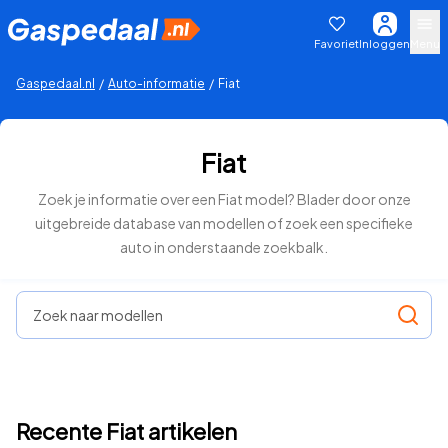
Favoriet
Inloggen
Menu
Gaspedaal.nl
/
Auto-informatie
/
Fiat
Fiat
Zoek je informatie over een Fiat model? Blader door onze
uitgebreide database van modellen of zoek een specifieke
auto in onderstaande zoekbalk.
Zoek naar modellen
Recente Fiat artikelen