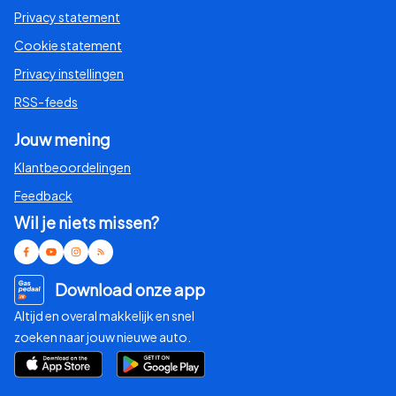
Privacy statement
Lancia
Cookie statement
Privacy instellingen
Land Rover
RSS-feeds
Lexus
Jouw mening
Klantbeoordelingen
Ligier
Feedback
Wil je niets missen?
Lotus
Maserati
Download onze app
Altijd en overal makkelijk en snel
Mazda
zoeken naar jouw nieuwe auto.
Mercedes-Benz