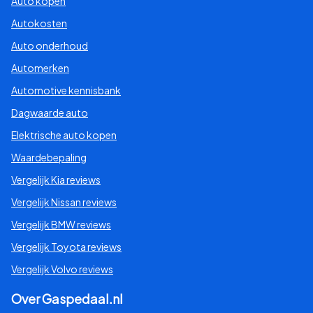
Auto kopen
Chrysler
Autokosten
Auto onderhoud
Citroen
Automerken
Cupra
Automotive kennisbank
Dagwaarde auto
Dacia
Elektrische auto kopen
Waardebepaling
Daewoo
Vergelijk Kia reviews
Daihatsu
Vergelijk Nissan reviews
Vergelijk BMW reviews
Dodge
Vergelijk Toyota reviews
Vergelijk Volvo reviews
DS
Over Gaspedaal.nl
Ferrari