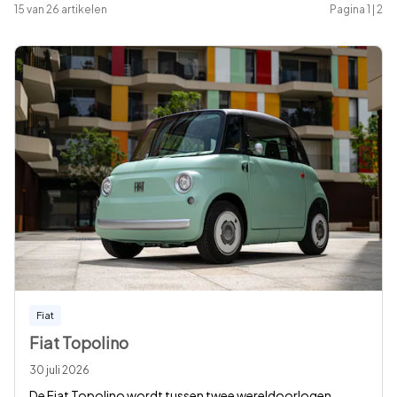
15
van
26
artikelen
Pagina
1
|
2
Fiat
Fiat Topolino
30 juli 2026
De Fiat Topolino wordt tussen twee wereldoorlogen