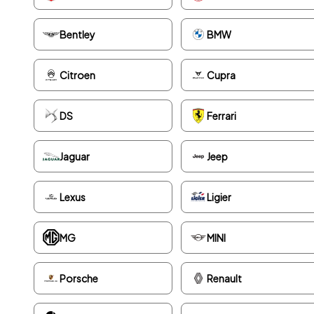
Bentley
BMW
Citroen
Cupra
DS
Ferrari
Jaguar
Jeep
Lexus
Ligier
MG
MINI
Porsche
Renault