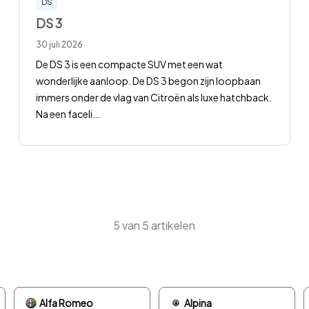
DS
DS 3
30 juli 2026
De DS 3 is een compacte SUV met een wat
wonderlijke aanloop. De DS 3 begon zijn loopbaan
immers onder de vlag van Citroën als luxe hatchback.
Na een faceli
…
5
van
5
artikelen
Alfa Romeo
Alpina