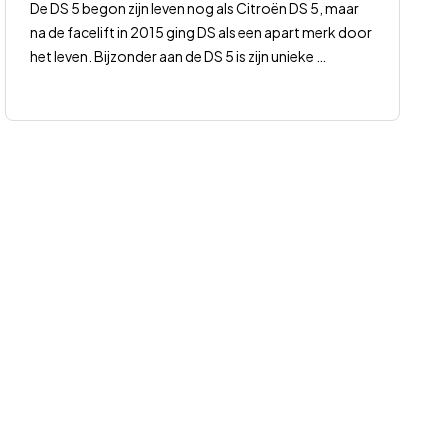
De DS 5 begon zijn leven nog als Citroën DS 5, maar
na de facelift in 2015 ging DS als een apart merk door
het leven. Bijzonder aan de DS 5 is zijn unieke
…