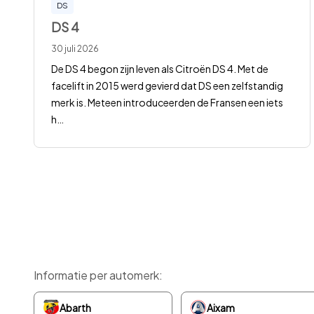
DS
DS 4
30 juli 2026
De DS 4 begon zijn leven als Citroën DS 4. Met de
facelift in 2015 werd gevierd dat DS een zelfstandig
merk is. Meteen introduceerden de Fransen een iets
h
…
Informatie per automerk:
Abarth
Aixam