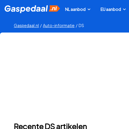
NL aanbod
EU aanbod
Gaspedaal.nl
/
Auto-informatie
/
DS
Recente DS artikelen