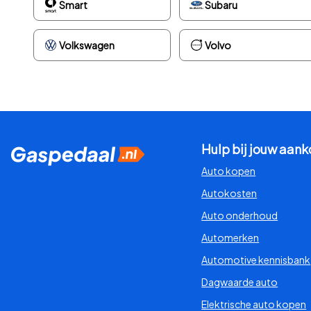
Smart
Subaru
Volkswagen
Volvo
Hulp bij jouw aan
Auto kopen
Autokosten
Auto onderhoud
Automerken
Automotive kennisbank
Dagwaarde auto
Elektrische auto kopen