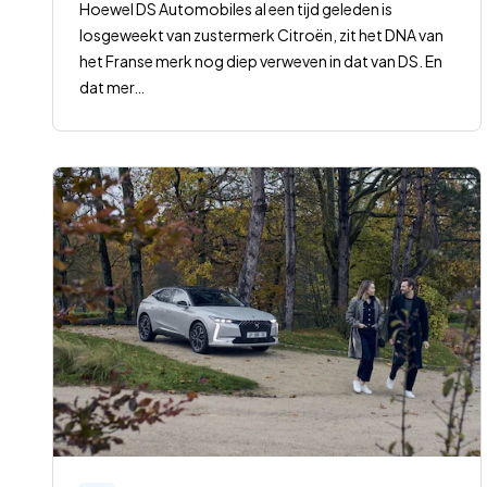
Hoewel DS Automobiles al een tijd geleden is
losgeweekt van zustermerk Citroën, zit het DNA van
het Franse merk nog diep verweven in dat van DS. En
dat mer
…