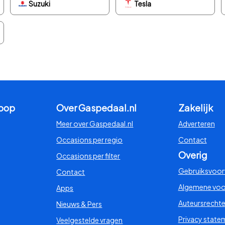
Suzuki
Tesla
koop
Over Gaspedaal.nl
Zakelijk
Meer over Gaspedaal.nl
Adverteren
Occasions per regio
Contact
Overig
Occasions per filter
Gebruiksvoo
Contact
Algemene vo
Apps
Auteursrecht
Nieuws & Pers
Privacy state
Veelgestelde vragen