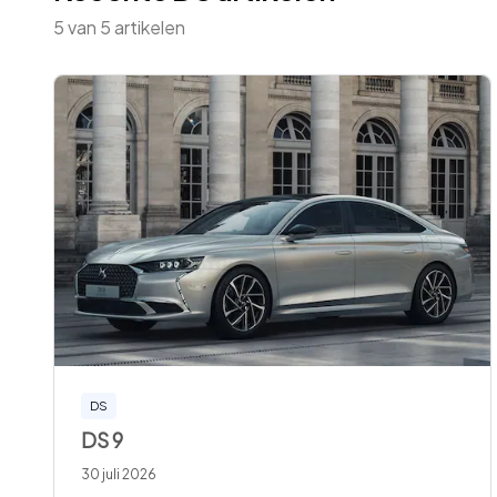
5
van
5
artikelen
DS
DS 9
30 juli 2026