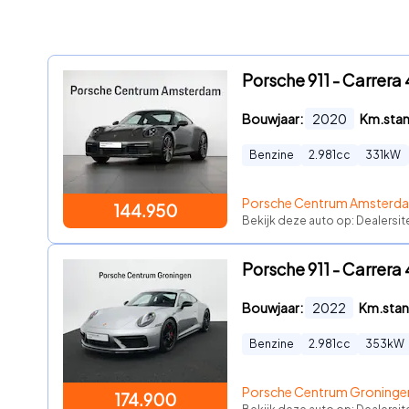
Porsche 911 - Carrera
Bouwjaar:
2020
Km.sta
Benzine
2.981
cc
331
kW
Porsche Centrum Amsterd
144.950
Bekijk deze auto op: Dealersi
Porsche 911 - Carrera
Bouwjaar:
2022
Km.stan
Benzine
2.981
cc
353
kW
Porsche Centrum Groninge
174.900