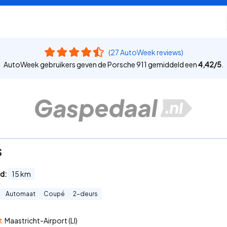
(27 AutoWeek reviews)
AutoWeek gebruikers geven de Porsche 911 gemiddeld een
4,42
/
5
.
S
d:
15
km
Automaat
Coupé
2
-deurs
t
Maastricht-Airport (LI)