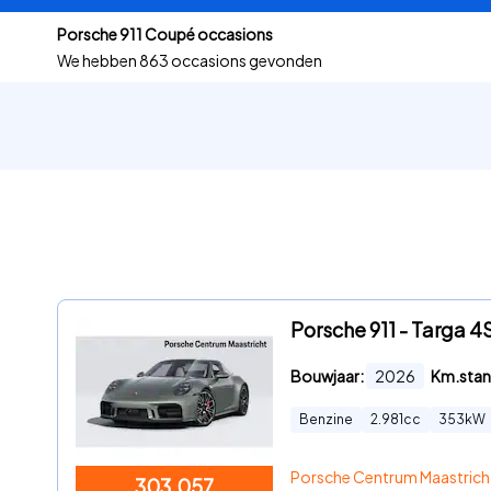
Porsche 911 Coupé occasions
We hebben
863 occasions gevonden
Porsche 911 - Targa 4
Bouwjaar:
2026
Km.stan
Benzine
2.981
cc
353
kW
Porsche Centrum Maastrich
303.057