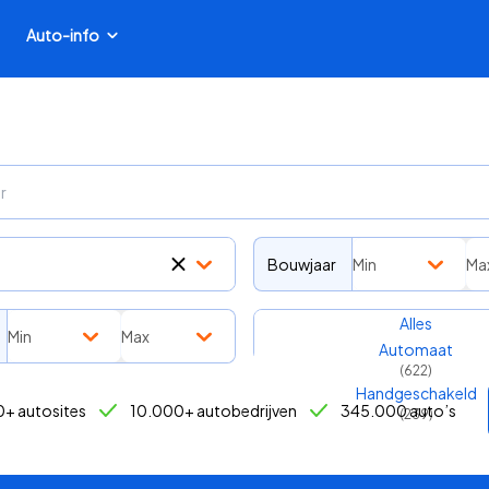
Auto-info
Bouwjaar
Min
Ma
Transmissie
Alles
Min
Max
Automaat
(
622
)
Handgeschakeld
+ autosites
10.000+ autobedrijven
345.000 auto’s
(
239
)