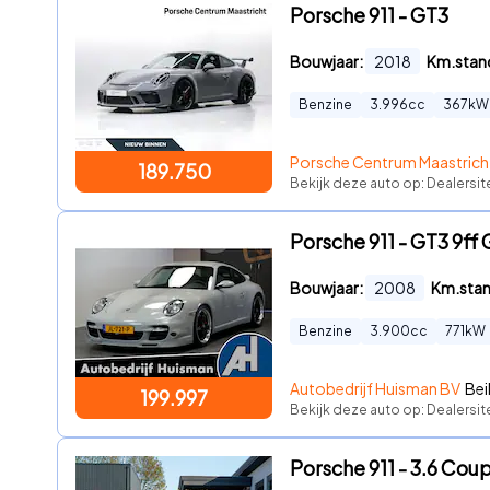
Porsche 911 - GT3
Bouwjaar:
2018
Km.stan
Benzine
3.996
cc
367
kW
Porsche Centrum Maastrich
189.750
Bekijk deze auto op: Dealersi
Porsche 911 - GT3 9f
Bouwjaar:
2008
Km.sta
Benzine
3.900
cc
771
kW
Autobedrijf Huisman BV
Bei
199.997
Bekijk deze auto op: Dealersi
Porsche 911 - 3.6 Cou