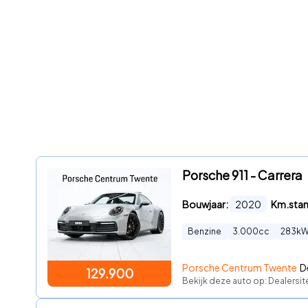
Porsche 911 - Carrera
Bouwjaar:
2020
Km.sta
Benzine
3.000
cc
283
k
Porsche Centrum Twente
D
129.900
Bekijk deze auto op: Dealersi