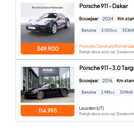
Porsche 911 - Dakar
Bouwjaar:
2024
Km.stan
Benzine
3.000
cc
353
k
Porsche Centrum Rotterd
349.900
Bekijk deze auto op: Dealersi
Porsche 911 - 3.0 Tar
Bouwjaar:
2016
Km.stan
Benzine
2.981
cc
309
kW
Leusden (UT)
114.995
Bekijk deze auto op: Dealersit