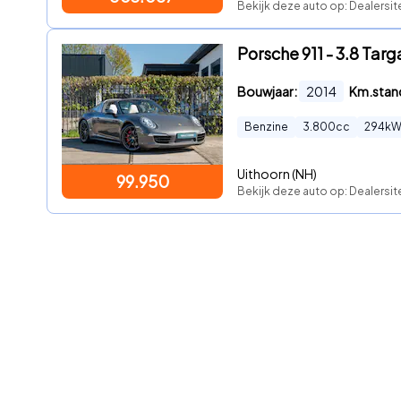
Bekijk deze auto op: Dealersi
Porsche 911 - 3.8 Targ
Bouwjaar:
2014
Km.stan
Benzine
3.800
cc
294
k
Uithoorn (NH)
99.950
Bekijk deze auto op: Dealersit