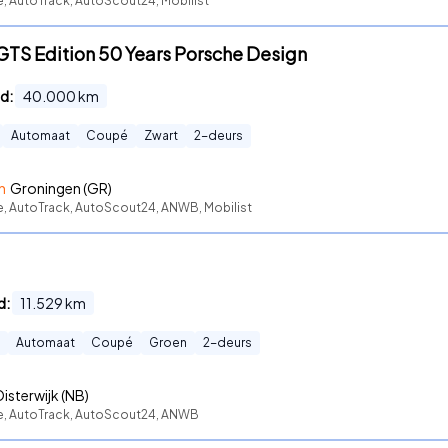
e, AutoTrack, AutoScout24, Mobilist
 GTS Edition 50 Years Porsche Design
d:
40.000
km
Automaat
Coupé
Zwart
2
-deurs
n
Groningen (GR)
te, AutoTrack, AutoScout24, ANWB, Mobilist
d:
11.529
km
Automaat
Coupé
Groen
2
-deurs
isterwijk (NB)
te, AutoTrack, AutoScout24, ANWB