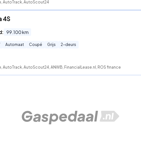
te, AutoTrack, AutoScout24
a 4S
d:
99.100
km
W
Automaat
Coupé
Grijs
2
-deurs
e, AutoTrack, AutoScout24, ANWB, FinancialLease.nl, ROS finance