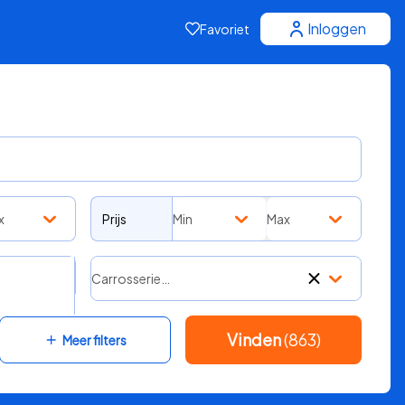
Inloggen
Favoriet
x
Prijs
Min
Max
Carrosserie…
Vinden
(863)
Meer filters