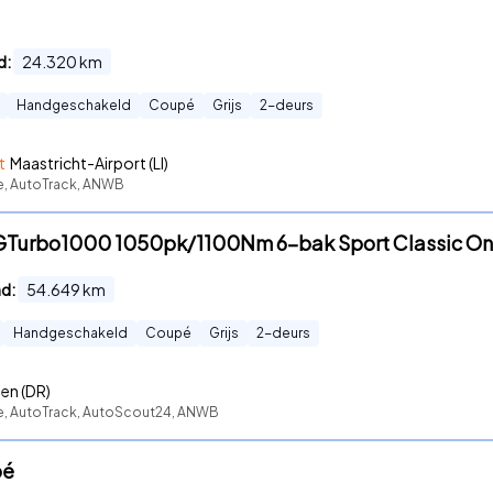
d:
24.320
km
Handgeschakeld
Coupé
Grijs
2
-deurs
t
Maastricht-Airport (LI)
te, AutoTrack, ANWB
f GTurbo1000 1050pk/1100Nm 6-bak Sport Classic On
nd:
54.649
km
Handgeschakeld
Coupé
Grijs
2
-deurs
len (DR)
te, AutoTrack, AutoScout24, ANWB
pé