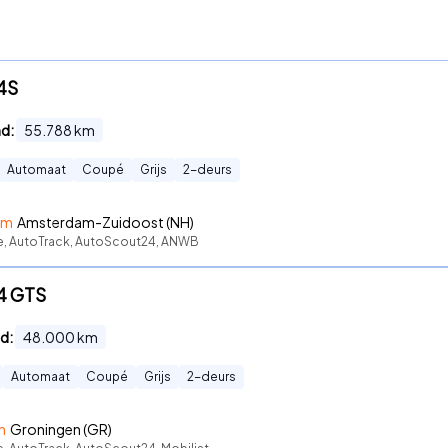
 4S
nd:
55.788
km
Automaat
Coupé
Grijs
2
-deurs
am
Amsterdam-Zuidoost (NH)
te, AutoTrack, AutoScout24, ANWB
 4 GTS
d:
48.000
km
Automaat
Coupé
Grijs
2
-deurs
n
Groningen (GR)