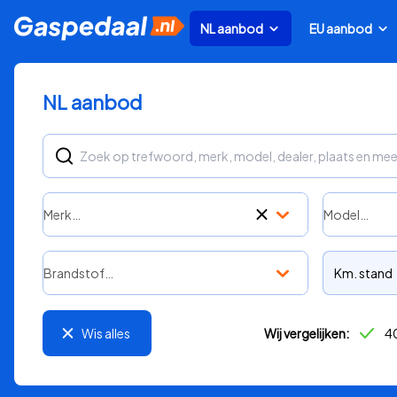
NL aanbod
EU aanbod
NL aanbod
Merk…
Model…
Brandstof…
Km. stand
Wis alles
Wij vergelijken:
40