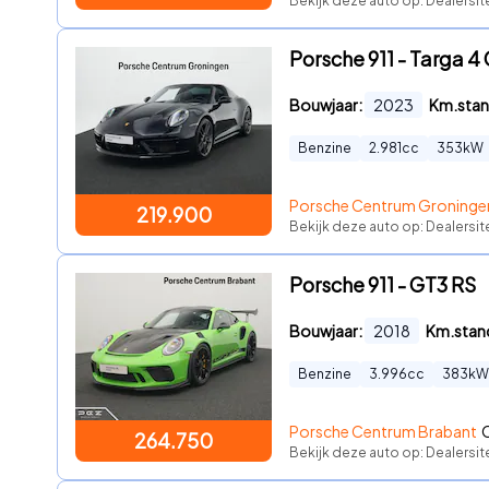
Bekijk deze auto op: Dealersit
Porsche 911 - Targa 4
Bouwjaar:
2023
Km.stan
Benzine
2.981
cc
353
kW
Porsche Centrum Groninge
219.900
Bekijk deze auto op: Dealersi
Porsche 911 - GT3 RS
Bouwjaar:
2018
Km.stan
Benzine
3.996
cc
383
kW
Porsche Centrum Brabant
O
264.750
Bekijk deze auto op: Dealersi