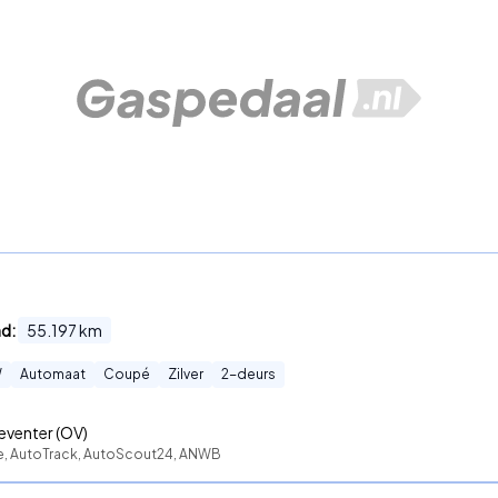
nd:
55.197
km
W
Automaat
Coupé
Zilver
2
-deurs
eventer (OV)
te, AutoTrack, AutoScout24, ANWB