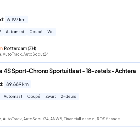
d:
6.197
km
W
Automaat
Coupé
Wit
am
Rotterdam (ZH)
te, AutoTrack, AutoScout24
ga 4S Sport-Chrono Sportuitlaat - 18-zetels - Achtera
d:
89.889
km
Automaat
Coupé
Zwart
2
-deurs
e, AutoTrack, AutoScout24, ANWB, FinancialLease.nl, ROS finance