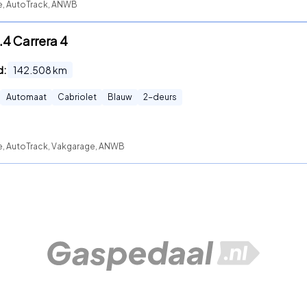
te, AutoTrack, ANWB
.4 Carrera 4
d:
142.508
km
Automaat
Cabriolet
Blauw
2
-deurs
te, AutoTrack, Vakgarage, ANWB