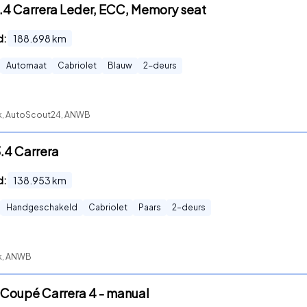
3.4 Carrera Leder, ECC, Memory seat
d:
188.698
km
Automaat
Cabriolet
Blauw
2
-deurs
ck, AutoScout24, ANWB
3.4 Carrera
d:
138.953
km
Handgeschakeld
Cabriolet
Paars
2
-deurs
ck, ANWB
.4 Coupé Carrera 4 - manual