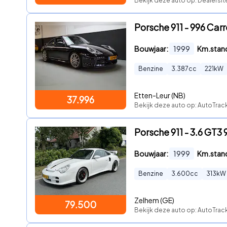
Bekijk deze auto op: Dealersit
Porsche 911 - 996 Carr
Bouwjaar:
1999
Km.stan
Benzine
3.387
cc
221
kW
Etten-Leur (NB)
37.996
Bekijk deze auto op: AutoTra
Porsche 911 - 3.6 GT
Bouwjaar:
1999
Km.stan
Benzine
3.600
cc
313
kW
Zelhem (GE)
79.500
Bekijk deze auto op: AutoTra