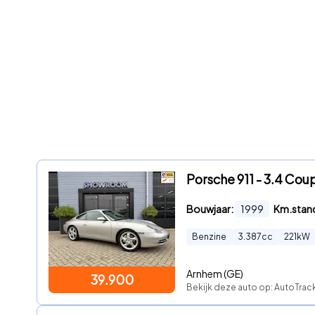
Porsche 911 - 3.4 Co
Bouwjaar:
1999
Km.stan
Benzine
3.387
cc
221
kW
Arnhem (GE)
39.900
Bekijk deze auto op: AutoTra