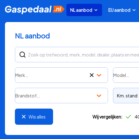
NL aanbod
EU aanbod
NL aanbod
Merk…
Model…
Brandstof…
Km. stand
Wis alles
Wij vergelijken:
40