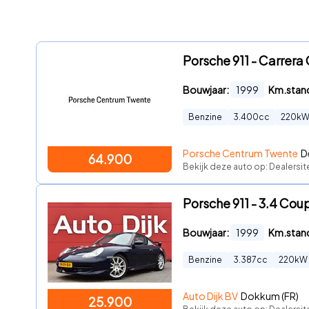
Porsche 911 - Carrera
Bouwjaar:
1999
Km.stan
Benzine
3.400
cc
220
k
Porsche Centrum Twente
D
64.900
Bekijk deze auto op: Dealersi
Porsche 911 - 3.4 Cou
Bouwjaar:
1999
Km.stan
Benzine
3.387
cc
220
kW
Auto Dijk BV
Dokkum (FR)
25.900