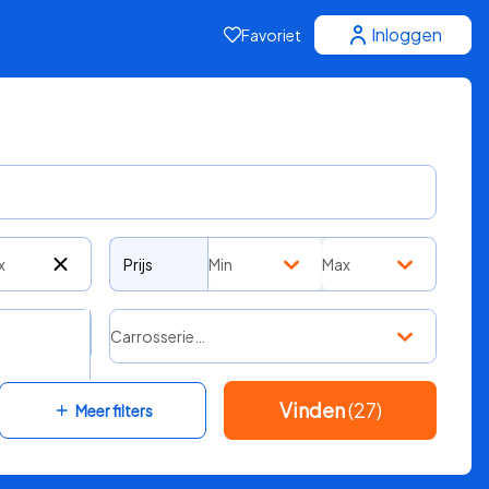
Inloggen
Favoriet
x
Prijs
Min
Max
Carrosserie…
Vinden
(27)
Meer filters