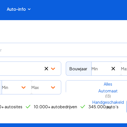
Auto-info
Bouwjaar
Min
Ma
Transmissie
Alles
Min
Max
Automaat
(
13
)
Handgeschakeld
+ autosites
10.000+ autobedrijven
345.000 auto’s
(
14
)