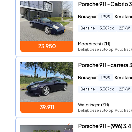
Porsche 911 - Cabrio 
Bouwjaar:
1999
Km.stan
Benzine
3.387
cc
221
kW
Moordrecht (ZH)
23.950
Bekijk deze auto op: AutoTra
Porsche 911 - carrera 
Bouwjaar:
1999
Km.stan
Benzine
3.387
cc
221
kW
Wateringen (ZH)
39.911
Bekijk deze auto op: AutoTra
Porsche 911 - (996) 3