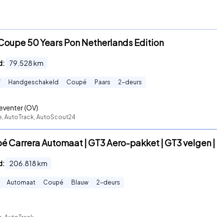
 Coupe 50 Years Pon Netherlands Edition
d:
79.528
km
W
Handgeschakeld
Coupé
Paars
2
-deurs
eventer (OV)
te, AutoTrack, AutoScout24
pé Carrera Automaat | GT3 Aero-pakket | GT3 velgen |
d:
206.818
km
Automaat
Coupé
Blauw
2
-deurs