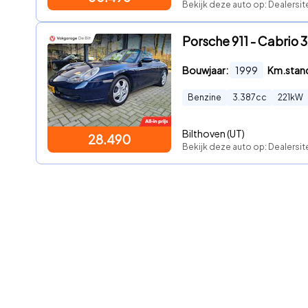
Bekijk deze auto op: Dealersi
Porsche 911 - Cabrio 3
Bouwjaar:
1999
Km.stan
Benzine
3.387
cc
221
kW
Bilthoven (UT)
28.490
Bekijk deze auto op: Dealersi