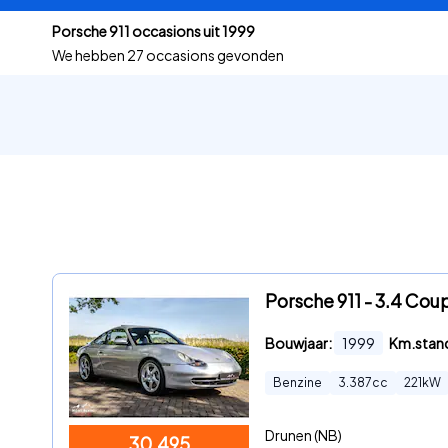
Porsche 911 occasions uit 1999
We hebben
27 occasions gevonden
Porsche 911 - 3.4 Co
Bouwjaar:
1999
Km.stan
Benzine
3.387
cc
221
kW
Drunen (NB)
30.495