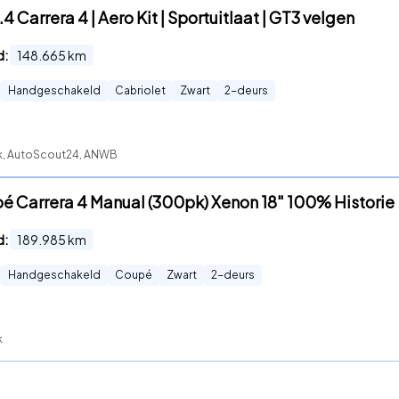
.4 Carrera 4 | Aero Kit | Sportuitlaat | GT3 velgen
d:
148.665
km
Handgeschakeld
Cabriolet
Zwart
2
-deurs
ck, AutoScout24, ANWB
pé Carrera 4 Manual (300pk) Xenon 18" 100% Historie
d:
189.985
km
Handgeschakeld
Coupé
Zwart
2
-deurs
k