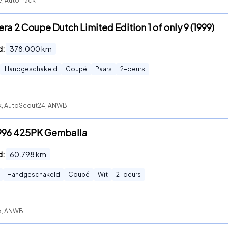
e, AutoTrack
era 2 Coupe Dutch Limited Edition 1 of only 9 (1999)
d:
378.000
km
Handgeschakeld
Coupé
Paars
2
-deurs
ck, AutoScout24, ANWB
3 996 425PK Gemballa
d:
60.798
km
Handgeschakeld
Coupé
Wit
2
-deurs
ck, ANWB