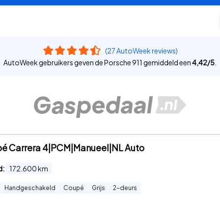
(27 AutoWeek reviews)
AutoWeek gebruikers geven de Porsche 911 gemiddeld een
4,42
/
5
.
upé Carrera 4|PCM|Manueel|NL Auto
d:
172.600
km
Handgeschakeld
Coupé
Grijs
2
-deurs