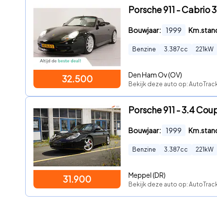
Porsche 911 - Cabrio 3
Bouwjaar:
1999
Km.stan
Benzine
3.387
cc
221
kW
Den Ham Ov (OV)
32.500
Bekijk deze auto op: AutoTra
Porsche 911 - 3.4 Cou
Bouwjaar:
1999
Km.stan
Benzine
3.387
cc
221
kW
Meppel (DR)
31.900
Bekijk deze auto op: AutoTrac