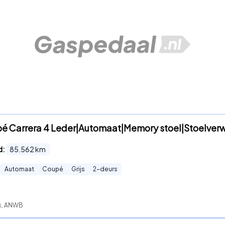
upé Carrera 4 Leder|Automaat|Memory stoel|Stoelver
d:
85.562
km
Automaat
Coupé
Grijs
2
-deurs
ck, ANWB