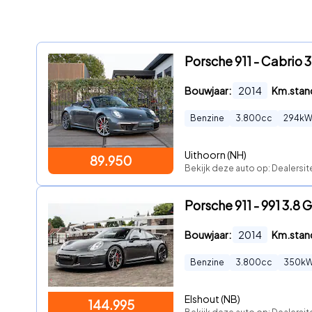
Porsche 911 - Cabrio 3
Bouwjaar:
2014
Km.stan
Benzine
3.800
cc
294
k
Uithoorn (NH)
89.950
Bekijk deze auto op: Dealersit
Porsche 911 - 991 3.8
Bouwjaar:
2014
Km.stan
Benzine
3.800
cc
350
k
Elshout (NB)
144.995