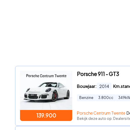
Porsche 911 - GT3
Bouwjaar:
2014
Km.stan
Benzine
3.800
cc
349
k
Porsche Centrum Twente
D
139.900
Bekijk deze auto op: Dealersi