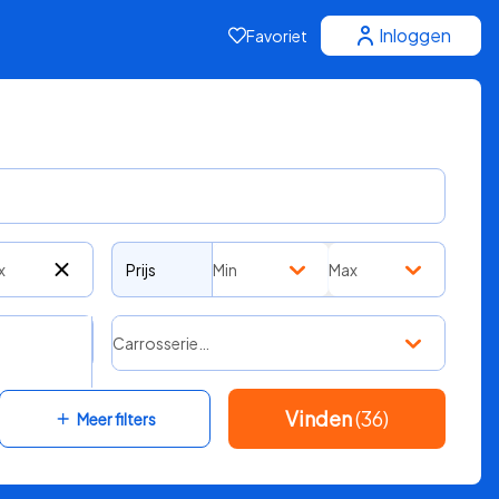
Inloggen
Favoriet
x
Prijs
Min
Max
Carrosserie…
Vinden
(36)
Meer filters