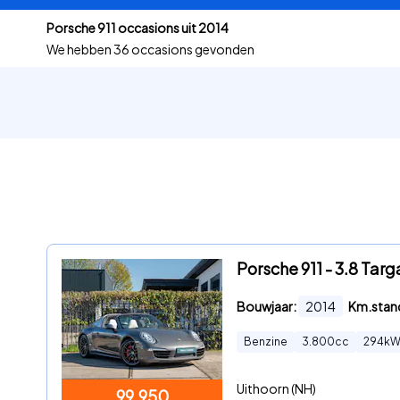
Porsche 911 occasions uit 2014
We hebben
36 occasions gevonden
Porsche 911 - 3.8 Targ
Bouwjaar:
2014
Km.stan
Benzine
3.800
cc
294
k
Uithoorn (NH)
99.950