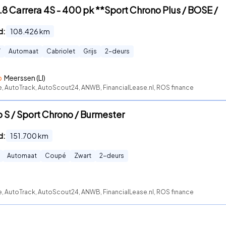
3.8 Carrera 4S - 400 pk **Sport Chrono Plus / BOSE /
d:
108.426
km
W
Automaat
Cabriolet
Grijs
2
-deurs
p
Meerssen (LI)
e, AutoTrack, AutoScout24, ANWB, FinancialLease.nl, ROS finance
o S / Sport Chrono / Burmester
d:
151.700
km
Automaat
Coupé
Zwart
2
-deurs
e, AutoTrack, AutoScout24, ANWB, FinancialLease.nl, ROS finance