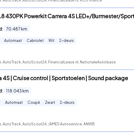
e, AutoTrack, AutoScout24, FinancialLease.nl, ROS finance
 3.8 430PK Powerkit Carrera 4S LED+/Burmester/Spor
d:
70.487
km
Automaat
Cabriolet
Wit
2
-deurs
e, AutoTrack, AutoScout24, FinancialLease.nl, NationaleAutolease
a 4S | Cruise control | Sportstoelen | Sound package
d:
118.043
km
W
Automaat
Coupé
Zwart
2
-deurs
te, AutoTrack, AutoScout24, JAMES Autoservice, ANWB