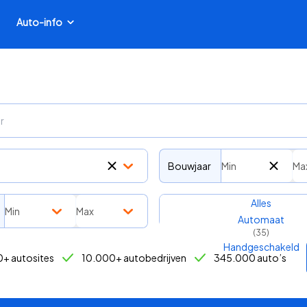
Auto-info
Bouwjaar
Min
Ma
Transmissie
Alles
Min
Max
Automaat
(
35
)
Handgeschakeld
+ autosites
10.000+ autobedrijven
345.000 auto’s