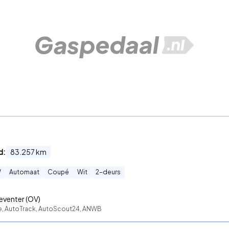
d:
83.257
km
W
Automaat
Coupé
Wit
2
-deurs
eventer (OV)
te, AutoTrack, AutoScout24, ANWB