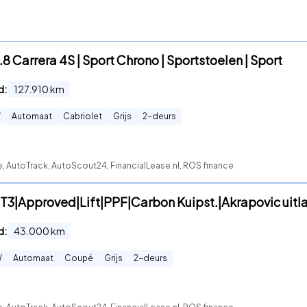
.8 Carrera 4S | Sport Chrono | Sportstoelen | Sport
d:
127.910
km
W
Automaat
Cabriolet
Grijs
2
-deurs
e, AutoTrack, AutoScout24, FinancialLease.nl, ROS finance
 GT3|Approved|Lift|PPF|Carbon Kuipst.|Akrapovic uitl
d:
43.000
km
W
Automaat
Coupé
Grijs
2
-deurs