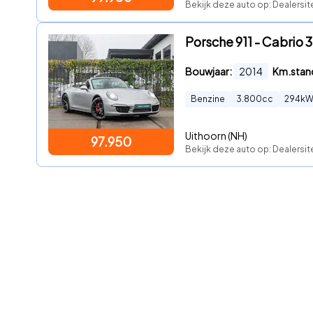
Bekijk deze auto op: Dealersit
Porsche 911 - Cabrio 3
Bouwjaar:
2014
Km.stan
Benzine
3.800
cc
294
k
Uithoorn (NH)
97.950
Bekijk deze auto op: Dealersit