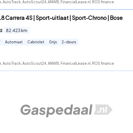
e, AutoTrack, AutoScout24, ANWB, FinancialLease.nl, ROS finance
.8 Carrera 4S | Sport-uitlaat | Sport-Chrono | Bose
d:
82.423
km
W
Automaat
Cabriolet
Grijs
2
-deurs
e, AutoTrack, AutoScout24, ANWB, FinancialLease.nl, ROS finance