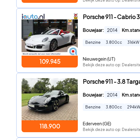
Bekijk deze auto op: Dealersit
Porsche 911 - Cabrio
Bouwjaar:
2014
Km.stan
Benzine
3.800
cc
316
kW
Nieuwegein (UT)
109.945
Bekijk deze auto op: Dealersit
Porsche 911 - 3.8 Targ
Bouwjaar:
2014
Km.stan
Benzine
3.800
cc
294
k
Ederveen (GE)
118.900
Bekijk deze auto op: Dealersi