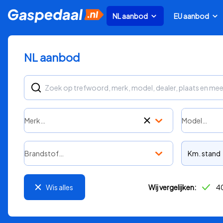
NL aanbod
EU aanbod
NL aanbod
Merk…
Model…
Brandstof…
Km. stand
Wis alles
Wij vergelijken:
40