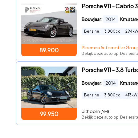
Porsche 911 - Cabrio 
Bouwjaar:
2014
Km.stan
Benzine
3.800
cc
294
k
Ploemen Automotive Grou
89.900
Bekijk deze auto op: Dealersit
Porsche 911 - 3.8 Turb
Bouwjaar:
2014
Km.stan
Benzine
3.800
cc
413
kW
Uithoorn (NH)
99.950
Bekijk deze auto op: Dealersit