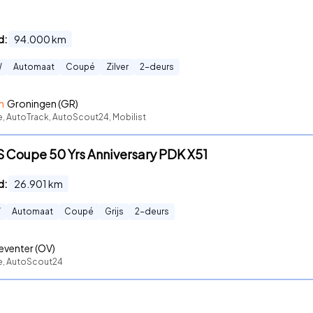
d:
94.000
km
W
Automaat
Coupé
Zilver
2
-deurs
n
Groningen (GR)
e, AutoTrack, AutoScout24, Mobilist
 S Coupe 50 Yrs Anniversary PDK X51
d:
26.901
km
W
Automaat
Coupé
Grijs
2
-deurs
eventer (OV)
te, AutoScout24