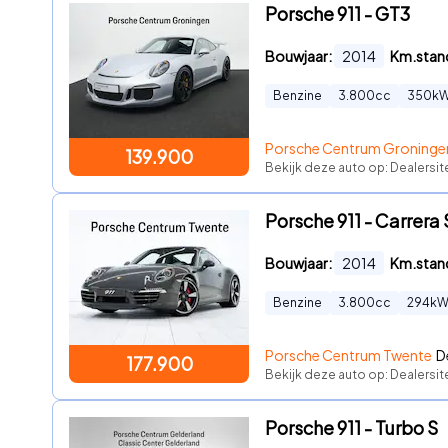
Porsche 911 - GT3
Bouwjaar:
2014
Km.stan
Benzine
3.800
cc
350
k
Porsche Centrum Groninge
139.900
Bekijk deze auto op: Dealersit
Porsche 911 - Carrera
Bouwjaar:
2014
Km.stan
Benzine
3.800
cc
294
k
Porsche Centrum Twente
D
177.900
Bekijk deze auto op: Dealersi
Porsche 911 - Turbo S