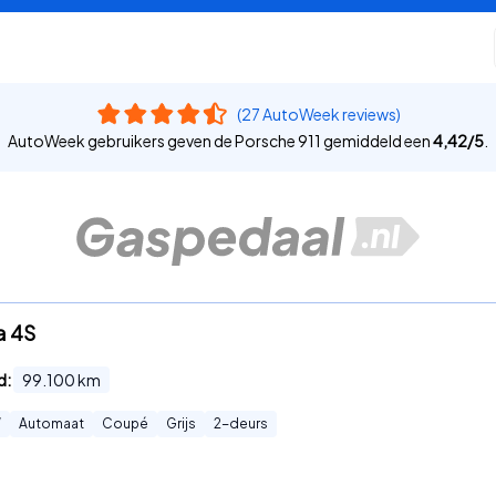
(27 AutoWeek reviews)
AutoWeek gebruikers geven de Porsche 911 gemiddeld een
4,42
/
5
.
a 4S
d:
99.100
km
W
Automaat
Coupé
Grijs
2
-deurs