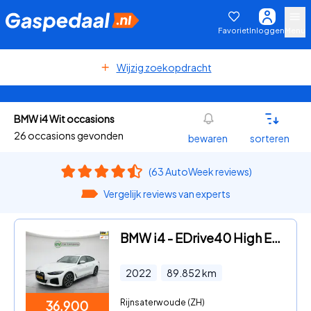
Favoriet
Inloggen
Menu
Wijzig zoekopdracht
BMW i4 Wit occasions
26 occasions gevonden
bewaren
sorteren
(63 AutoWeek reviews)
Vergelijk reviews van experts
BMW i4 - EDrive40 High Executive 84 kWh | SOH 96% | M Sport | Memory
2022
89.852
km
Rijnsaterwoude (ZH)
36.900