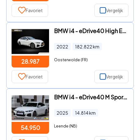
Favoriet
Vergelijk
BMW i4 - eDrive40 High Executive 84 kWh | M sport | virtual widescree
2022
182.822
km
Oosterwolde (FR)
28.987
Favoriet
Vergelijk
BMW i4 - eDrive40 M Sport Pro Edition 84 kWh |Harman/Kardon |Driving
2025
14.814
km
Leende (NB)
54.950