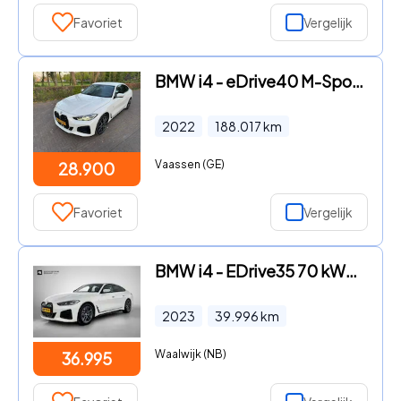
Favoriet
Vergelijk
BMW i4 - eDrive40 M-Sport 84KWH SOH 91, 6% Headup/Ful LED/Garantie
2022
188.017
km
Vaassen (GE)
28.900
Favoriet
Vergelijk
BMW i4 - EDrive35 70 kWh M-sportpakket SoH 93, 46%(1e Eig, Dealer Ond
2023
39.996
km
Waalwijk (NB)
36.995