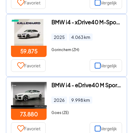
Favoriet
Vergelijk
BMW i4 - xDrive40 M-Sport Pro - Dak - Memoryzetel - ACC - Harman Kard
2025
4.063
km
Gorinchem (ZH)
59.875
Favoriet
Vergelijk
BMW i4 - eDrive40 M Sport Edition 84 kWh | M Sportpakket Pro | Stuurw
2026
9.998
km
Goes (ZE)
73.880
Favoriet
Vergelijk