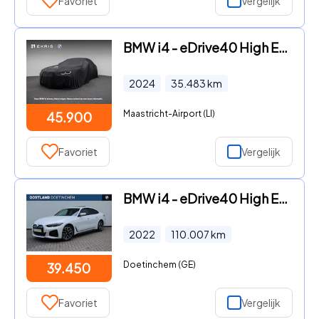
Favoriet
Vergelijk
BMW i4 - eDrive40 High Executive | M Sportpakket | SOH 99, 1% | Schui
2024
35.483
km
Maastricht-Airport (LI)
45.900
Favoriet
Vergelijk
BMW i4 - eDrive40 High Executive M Sport / Schuif-kanteldak / Trekhaa
2022
110.007
km
Doetinchem (GE)
39.450
Favoriet
Vergelijk