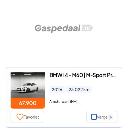
BMW i4 - M60 | M-Sport Pro | Comfort Access | Harman/Kardon | Trekhaa
2026
23.022
km
Amsterdam (NH)
67.900
Favoriet
Vergelijk