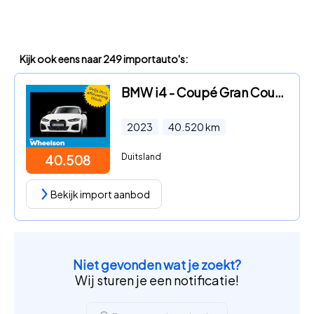
Kijk ook eens naar 249 importauto's:
BMW i4 - Coupé Gran Coupé eDrive35
2023
40.520
km
Duitsland
40.508
Bekijk import aanbod
Niet gevonden wat je zoekt?
Wij sturen je een notificatie!