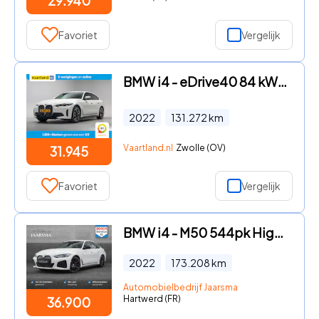
29.940
Favoriet
Vergelijk
BMW i4 - eDrive40 84 kWh [ Schuifdak Sportstoelen Stoelverwarming ]
2022
131.272
km
Vaartland.nl
Zwolle (OV)
31.945
Favoriet
Vergelijk
BMW i4 - M50 544pk High Executive 84 kWh |SOH 93.5% |Laser Light |HUD
2022
173.208
km
Automobielbedrijf Jaarsma
Hartwerd (FR)
36.900