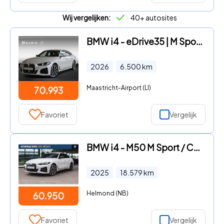
Wij vergelijken:
40+ autosites
BMW i4 - eDrive35 | M Sportpakket | HiFi Sound System | Comfort Acces
2026
6.500
km
Maastricht-Airport (LI)
70.993
Favoriet
Vergelijk
BMW i4 - M50 M Sport / Comfort Access / Harman Kardon / Adaptieve LED
2025
18.579
km
Helmond (NB)
60.950
Favoriet
Vergelijk