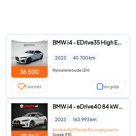
BMW i4 - EDrive35 High Executive 70 kWh | SOH 97% | M Sportpakket | H
2023
40.700
km
Rijnsaterwoude (ZH)
36.500
Favoriet
Vergelijk
BMW i4 - eDrive40 84 kWh SOH 99% Camera/ Navigatie/ Harman-Kardon/ Da
2023
163.993
km
Autobedrijf Pheifer Bezorging aan huis in heel
Sneek (FR)