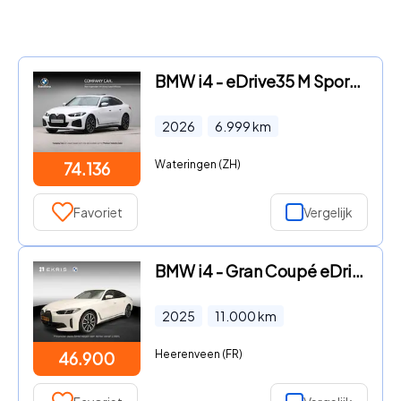
BMW i4 - eDrive35 M Sport Edition 70 kWh M-Sport Pro
2026
6.999
km
Wateringen (ZH)
74.136
Favoriet
Vergelijk
BMW i4 - Gran Coupé eDrive35 | LED | Navigatie | Active cruise | Trek
2025
11.000
km
Heerenveen (FR)
46.900