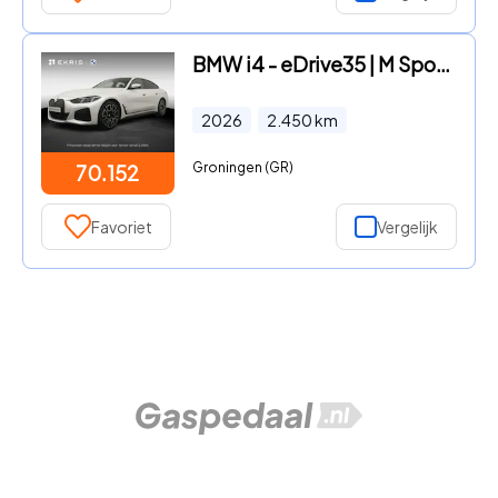
BMW i4 - eDrive35 | M Sport Edition | SoH 100% | M Sportpakket | Inno
2026
2.450
km
Groningen (GR)
70.152
Favoriet
Vergelijk