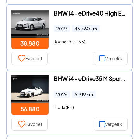
BMW i4 - eDrive40 High Executive 84 kWh | Stoelverwarming | Camera |
2023
48.460
km
Roosendaal (NB)
38.880
Favoriet
Vergelijk
BMW i4 - eDrive35 M Sport Edition 70 kWh | M-Sport Pro | Comforttoega
2026
6.919
km
Breda (NB)
56.880
Favoriet
Vergelijk