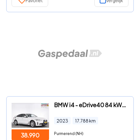
Favoriet
Vergelijk
BMW i4 - eDrive40 84 kWh *SOH 96%* Half LEDER | Full LED
2023
17.788
km
Purmerend (NH)
38.990