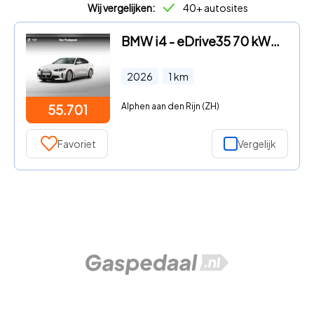
Wij vergelijken:
40+ autosites
BMW i4 - eDrive35 70 kWh Pure Edition
2026
1
km
Alphen aan den Rijn (ZH)
55.701
Favoriet
Vergelijk