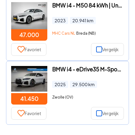
BMW i4 - M50 84 kWh | Uniek |
2023
20.941
km
MHC Cars NL
Breda (NB)
47.000
Favoriet
Vergelijk
BMW i4 - eDrive35 M-Sport Pro 70 kWh
2025
29.500
km
Zwolle (OV)
41.450
Favoriet
Vergelijk