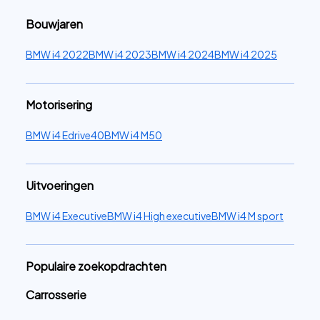
Bouwjaren
BMW i4 2022
BMW i4 2023
BMW i4 2024
BMW i4 2025
Motorisering
BMW i4 Edrive40
BMW i4 M50
Uitvoeringen
BMW i4 Executive
BMW i4 High executive
BMW i4 M sport
Populaire zoekopdrachten
Carrosserie