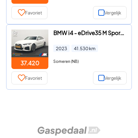
Favoriet
Vergelijk
BMW i4 - eDrive35 M Sport PRO 70 kWh 286pk Dealer O.H | Trekhaak Af F
2023
41.530
km
Someren (NB)
37.420
Favoriet
Vergelijk