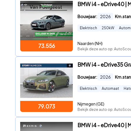
BMW i4 - eDrive40 | M
Bouwjaar:
2026
Km.stan
Elektrisch
250
kW
Autom
Naarden (NH)
73.556
Bekijk deze auto op: AutoScou
BMW i4 - eDrive35 Gr
Bouwjaar:
2026
Km.stan
Elektrisch
Automaat
Hat
Nijmegen (GE)
79.073
Bekijk deze auto op: AutoScou
BMW i4 - eDrive40 | M