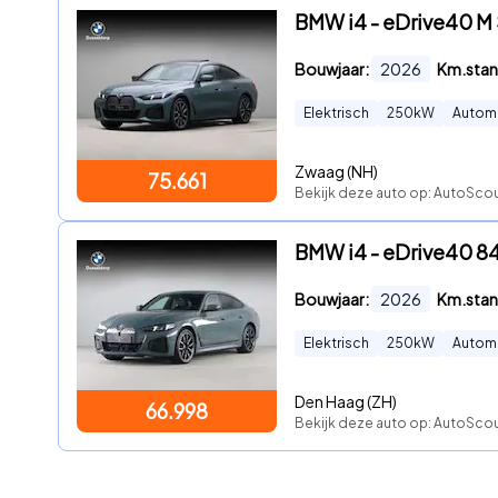
BMW i4 - eDrive40 M 
Bouwjaar:
2026
Km.stan
Elektrisch
250
kW
Autom
Zwaag (NH)
75.661
Bekijk deze auto op: AutoSco
BMW i4 - eDrive40 84
Bouwjaar:
2026
Km.stan
Elektrisch
250
kW
Autom
Den Haag (ZH)
66.998
Bekijk deze auto op: AutoSco