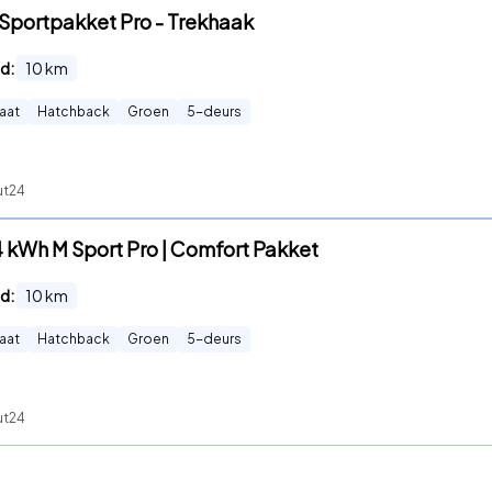
Sportpakket Pro - Trekhaak
d:
10
km
aat
Hatchback
Groen
5
-deurs
ut24
 kWh M Sport Pro | Comfort Pakket
d:
10
km
aat
Hatchback
Groen
5
-deurs
ut24