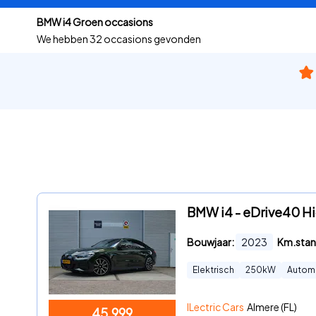
BMW i4 Groen occasions
We hebben
32 occasions gevonden
BMW i4 - eDrive40 Hi
Bouwjaar:
2023
Km.stan
Elektrisch
250
kW
Autom
ILectric Cars
Almere (FL)
45.999