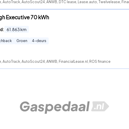
e, AutoTrack, AutoScout24, ANWB, DTC lease, Lease.auto, Twelvelease, Finan
gh Executive 70 kWh
d:
61.863
km
chback
Groen
4
-deurs
e, AutoTrack, AutoScout24, ANWB, FinancialLease.nl, ROS finance