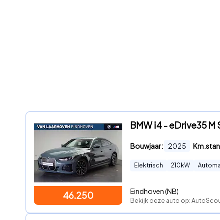
BMW i4 - eDrive35 M S
Bouwjaar:
2025
Km.stan
Elektrisch
210
kW
Automa
Eindhoven (NB)
46.250
Bekijk deze auto op: AutoScou