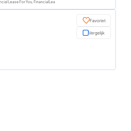
cial Lease For You, FinancialLease.nl, Watkanikleasen.nl, NationaleAutoleas
Favoriet
Vergelijk