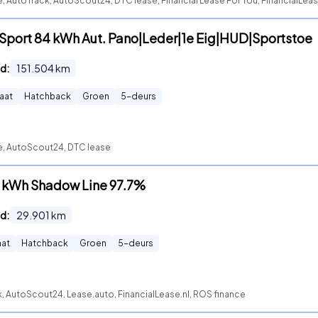
e, AutoTrack, AutoScout24, DTC lease, Financial Lease For You, FinancialLea
Sport 84 kWh Aut. Pano|Leder|1e Eig|HUD|Sportstoe
d:
151.504
km
aat
Hatchback
Groen
5
-deurs
te, AutoScout24, DTC lease
0 kWh Shadow Line 97.7%
d:
29.901
km
at
Hatchback
Groen
5
-deurs
, AutoScout24, Lease.auto, FinancialLease.nl, ROS finance