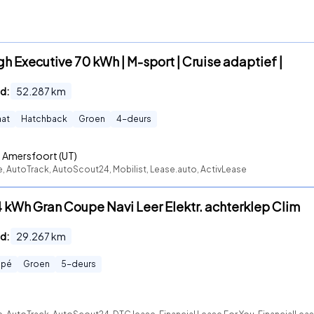
h Executive 70 kWh | M-sport | Cruise adaptief |
d:
52.287
km
at
Hatchback
Groen
4
-deurs
Amersfoort (UT)
e, AutoTrack, AutoScout24, Mobilist, Lease.auto, ActivLease
 kWh Gran Coupe Navi Leer Elektr. achterklep Clim
d:
29.267
km
upé
Groen
5
-deurs