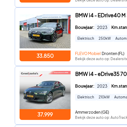
Bekijk deze auto op: Dealersit
BMW i4 - EDrive40 M 
Bouwjaar:
2023
Km.stan
Elektrisch
250
kW
Autom
FLEVO Mobiel
Dronten (FL)
33.850
Bekijk deze auto op: Dealersi
BMW i4 - eDrive35 7
Bouwjaar:
2023
Km.stan
Elektrisch
210
kW
Automa
Ammerzoden (GE)
37.999
Bekijk deze auto op: AutoTrack