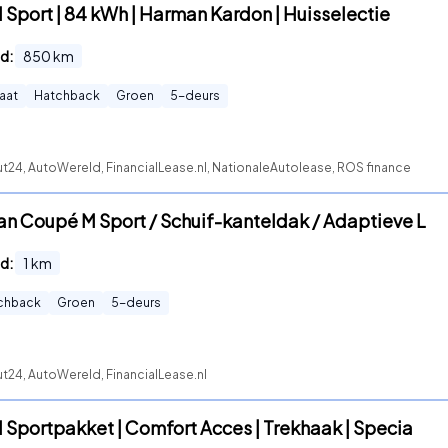
 Sport | 84 kWh | Harman Kardon | Huisselectie
d:
850
km
aat
Hatchback
Groen
5
-deurs
t24, AutoWereld, FinancialLease.nl, NationaleAutolease, ROS finance
an Coupé M Sport / Schuif-kanteldak / Adaptieve L
d:
1
km
chback
Groen
5
-deurs
t24, AutoWereld, FinancialLease.nl
 Sportpakket | Comfort Acces | Trekhaak | Specia