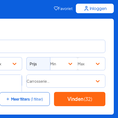
Inloggen
Favoriet
x
Prijs
Min
Max
Carrosserie…
Vinden
(32)
Meer filters
(1 filter)