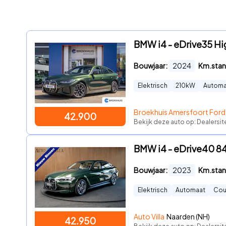
BMW i4 - eDrive35 Hig
Bouwjaar:
2024
Km.stan
Elektrisch
210
kW
Automa
Broekhuis Amersfoort Ford
42.900
Bekijk deze auto op: Dealersit
BMW i4 - eDrive40 84
Bouwjaar:
2023
Km.stan
Elektrisch
Automaat
Co
Auto Villa
Naarden (NH)
42.950