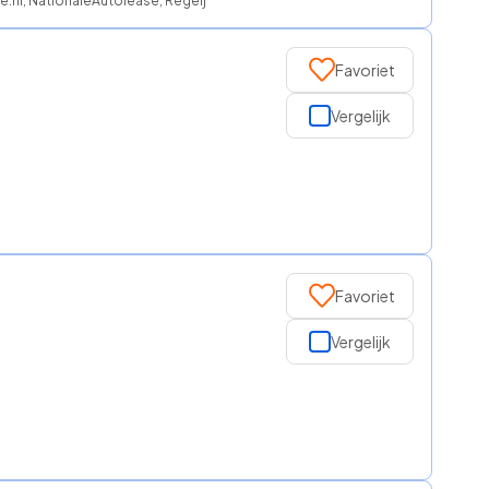
se.nl, NationaleAutolease, Regeljelease
Favoriet
Vergelijk
Favoriet
Vergelijk