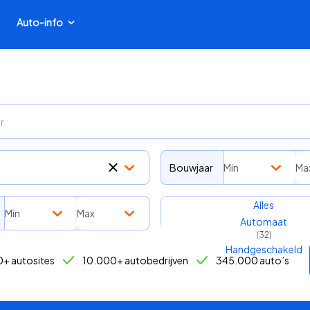
Auto-info
Bouwjaar
Min
Ma
Transmissie
Alles
Min
Max
Automaat
(
32
)
Handgeschakeld
+ autosites
10.000+ autobedrijven
345.000 auto’s