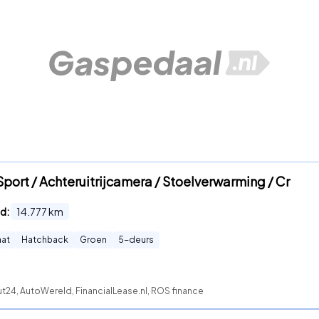
port / Achteruitrijcamera / Stoelverwarming / Cr
d:
14.777
km
at
Hatchback
Groen
5
-deurs
t24, AutoWereld, FinancialLease.nl, ROS finance