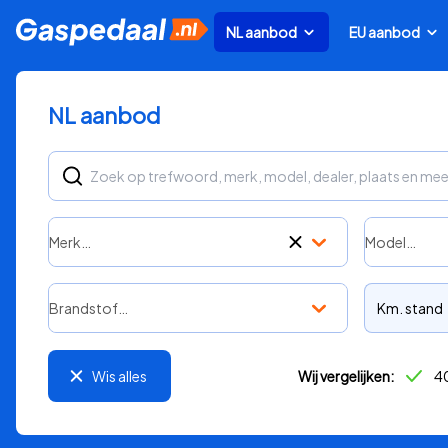
NL aanbod
EU aanbod
NL aanbod
Merk…
Model…
Brandstof…
Km. stand
Wis alles
Wij vergelijken:
40