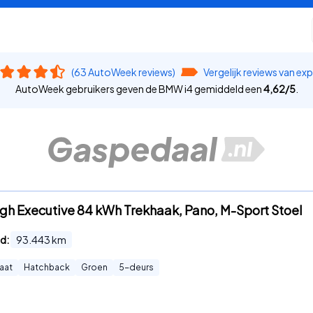
(63 AutoWeek reviews)
Vergelijk reviews van ex
AutoWeek gebruikers geven de BMW i4 gemiddeld een
4,62
/
5
.
gh Executive 84 kWh Trekhaak, Pano, M-Sport Stoel
d:
93.443
km
aat
Hatchback
Groen
5
-deurs