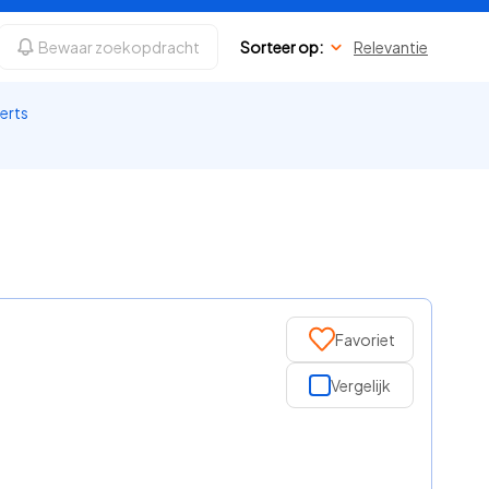
Bewaar zoekopdracht
Sorteer op:
Relevantie
perts
Favoriet
Vergelijk