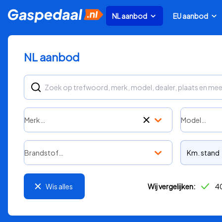
NL aanbod
EU aanbod
NL aanbod
Merk…
Model…
Brandstof…
Km. stand
Wis alles
Wij vergelijken:
40