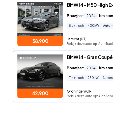
BMW i4 - M50 High Ex
Bouwjaar:
2024
Km.stan
Elektrisch
400
kW
Autom
Utrecht (UT)
58.900
Bekijk deze auto op: AutoTrack
BMW i4 - Gran Coupé 
Bouwjaar:
2024
Km.stan
Elektrisch
250
kW
Autom
Groningen (GR)
42.900
Bekijk deze auto op: AutoScou