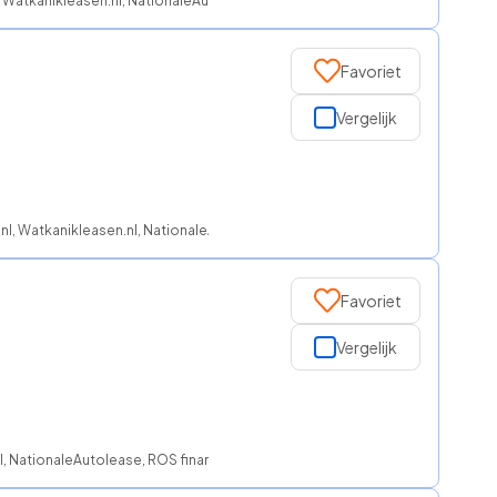
, Watkanikleasen.nl, NationaleAutolease, Regeljelease, ROS finance
Favoriet
Vergelijk
.nl, Watkanikleasen.nl, NationaleAutolease, ROS finance
Favoriet
Vergelijk
nl, NationaleAutolease, ROS finance