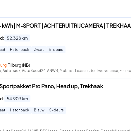
4 kWh | M-SPORT | ACHTERUITRIJCAMERA | TREKHAAK
d:
52.328
km
aat
Hatchback
Zwart
5
-deurs
burg
Tilburg (NB)
e, AutoTrack, AutoScout24, ANWB, Mobilist, Lease.auto, Twelvelease, Financi
Sportpakket Pro Pano, Head up, Trekhaak
d:
54.903
km
aat
Hatchback
Blauw
5
-deurs