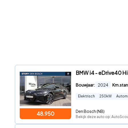
BMW i4 - eDrive40 Hig
Bouwjaar:
2024
Km.stan
Elektrisch
250
kW
Autom
Den Bosch (NB)
48.950
Bekijk deze auto op: AutoScou