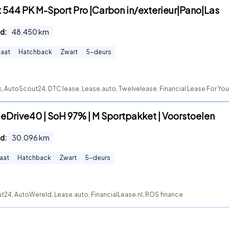
 544 PK M-Sport Pro |Carbon in/exterieur|Pano|Las
d:
48.450
km
aat
Hatchback
Zwart
5
-deurs
, AutoScout24, DTC lease, Lease.auto, Twelvelease, Financial Lease For You
eDrive40 | SoH 97% | M Sportpakket | Voorstoelen
d:
30.096
km
aat
Hatchback
Zwart
5
-deurs
t24, AutoWereld, Lease.auto, FinancialLease.nl, ROS finance