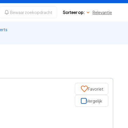
Bewaar zoekopdracht
Sorteer op:
Relevantie
perts
Favoriet
Vergelijk