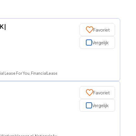
 |
Favoriet
Vergelijk
al Lease For You, FinancialLease.nl, NationaleAutolease, ROS finance
Favoriet
Vergelijk