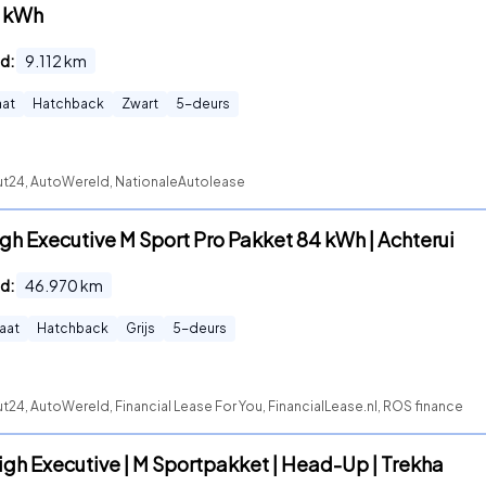
0 kWh
d:
9.112
km
at
Hatchback
Zwart
5
-deurs
ut24, AutoWereld, NationaleAutolease
gh Executive M Sport Pro Pakket 84 kWh | Achterui
d:
46.970
km
aat
Hatchback
Grijs
5
-deurs
24, AutoWereld, Financial Lease For You, FinancialLease.nl, ROS finance
igh Executive | M Sportpakket | Head-Up | Trekha