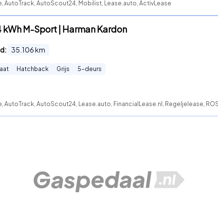
e, AutoTrack, AutoScout24, Mobilist, Lease.auto, ActivLease
4 kWh M-Sport | Harman Kardon
d:
35.106
km
aat
Hatchback
Grijs
5
-deurs
e, AutoTrack, AutoScout24, Lease.auto, FinancialLease.nl, Regeljelease, RO