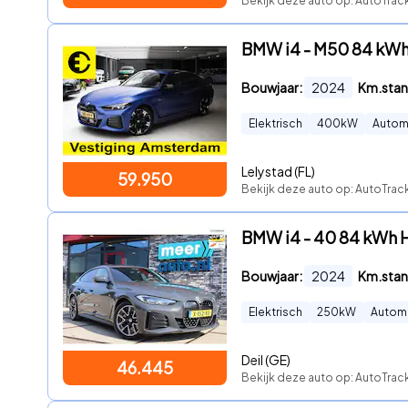
Bekijk deze auto op: AutoTrack
BMW i4 - M50 84 kWh 
Bouwjaar:
2024
Km.stan
Elektrisch
400
kW
Autom
Lelystad (FL)
59.950
Bekijk deze auto op: AutoTrack
BMW i4 - 40 84 kWh H
Bouwjaar:
2024
Km.stan
Elektrisch
250
kW
Autom
Deil (GE)
46.445
Bekijk deze auto op: AutoTrack