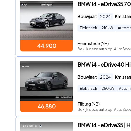
BMW i4 - eDrive35 7
Bouwjaar:
2024
Km.stan
Elektrisch
210
kW
Automa
Heemstede (NH)
44.900
Bekijk deze auto op: AutoSco
BMW i4 - eDrive40 Hi
Bouwjaar:
2024
Km.stan
Elektrisch
250
kW
Autom
Tilburg (NB)
46.880
Bekijk deze auto op: AutoScout
BMW i4 - eDrive35 | H