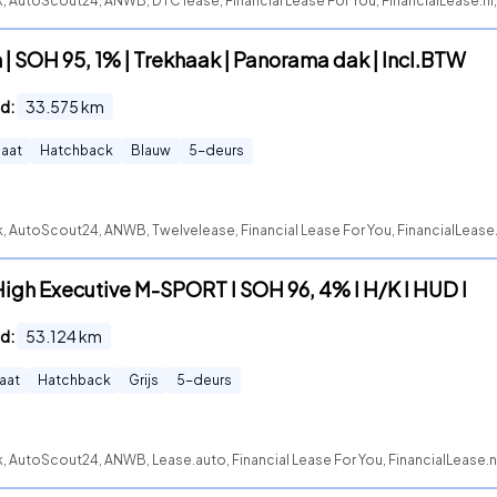
, AutoScout24, ANWB, DTC lease, Financial Lease For You, FinancialLease.nl
| SOH 95, 1% | Trekhaak | Panorama dak | Incl.BTW
d:
33.575
km
aat
Hatchback
Blauw
5
-deurs
, AutoScout24, ANWB, Twelvelease, Financial Lease For You, FinancialLease
igh Executive M-SPORT l SOH 96, 4% l H/K l HUD l
d:
53.124
km
aat
Hatchback
Grijs
5
-deurs
, AutoScout24, ANWB, Lease.auto, Financial Lease For You, FinancialLease.