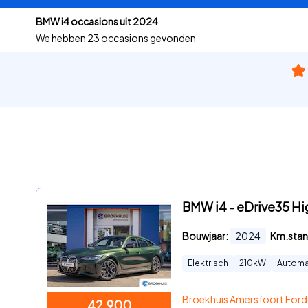
BMW i4 occasions uit 2024
We hebben
23 occasions gevonden
BMW i4 - eDrive35 Hig
Bouwjaar:
2024
Km.stan
Elektrisch
210
kW
Automa
Broekhuis Amersfoort Ford
42.900