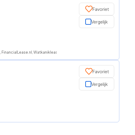
Favoriet
Vergelijk
, FinancialLease.nl, Watkanikleasen.nl, NationaleAutolease, ROS finance
Favoriet
Vergelijk