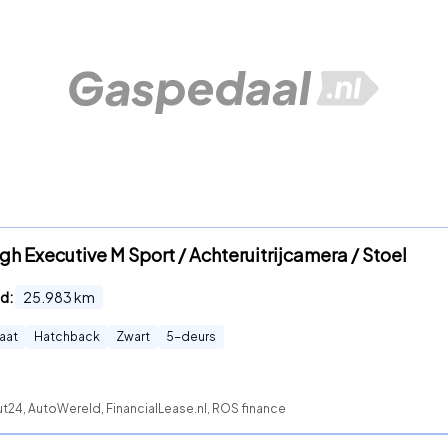
h Executive M Sport / Achteruitrijcamera / Stoel
d:
25.983
km
aat
Hatchback
Zwart
5
-deurs
t24, AutoWereld, FinancialLease.nl, ROS finance