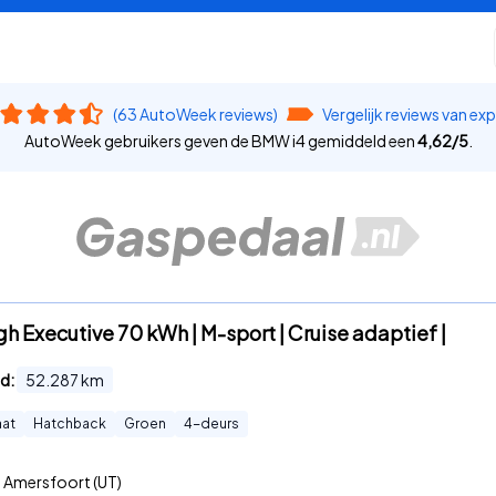
(63 AutoWeek reviews)
Vergelijk reviews van ex
AutoWeek gebruikers geven de BMW i4 gemiddeld een
4,62
/
5
.
h Executive 70 kWh | M-sport | Cruise adaptief |
d:
52.287
km
at
Hatchback
Groen
4
-deurs
Amersfoort (UT)