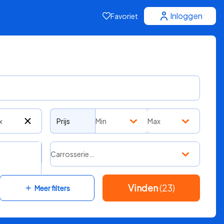
Inloggen
Favoriet
x
Prijs
Min
Max
Carrosserie…
Vinden
(23)
Meer filters