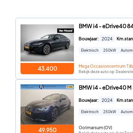
BMW i4 - eDrive40 8
Bouwjaar:
2024
Km.stan
Elektrisch
250
kW
Autom
Mega Occasioncentrum Til
43.400
Bekijk deze auto op: Dealersit
BMW i4 - eDrive40 M 
Bouwjaar:
2024
Km.stan
Elektrisch
250
kW
Autom
Ootmarsum (OV)
49.950