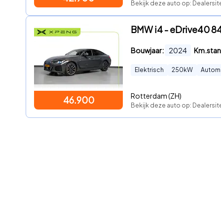
Bekijk deze auto op: Dealersit
BMW i4 - eDrive40 8
Bouwjaar:
2024
Km.stan
Elektrisch
250
kW
Autom
Rotterdam (ZH)
46.900
Bekijk deze auto op: Dealersit