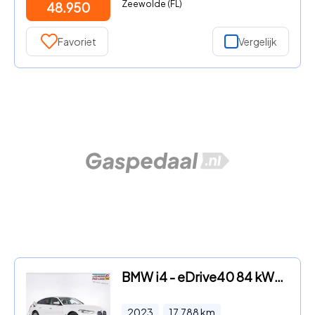
Zeewolde (FL)
48.950
Favoriet
Vergelijk
BMW i4 - eDrive40 84 kWh *SOH 96%* Half LEDER | Full LED
2023
17.788
km