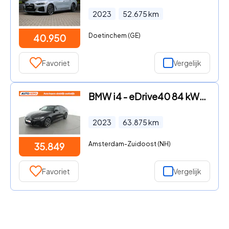
2023
52.675
km
Doetinchem (GE)
40.950
Favoriet
Vergelijk
BMW i4 - eDrive40 84 kWh | TA13501 |
2023
63.875
km
Amsterdam-Zuidoost (NH)
35.849
Favoriet
Vergelijk