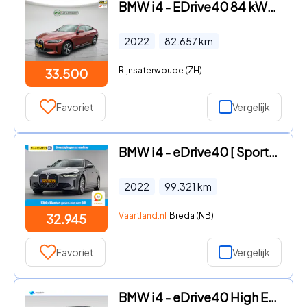
BMW i4 - EDrive40 84 kWh | SOH 95% | Volleder | Camera | CarPlay | St
2022
82.657
km
Rijnsaterwoude (ZH)
33.500
Favoriet
Vergelijk
BMW i4 - eDrive40 [ Sportstoelen Adapt.cruise Camera ]
2022
99.321
km
Vaartland.nl
Breda (NB)
32.945
Favoriet
Vergelijk
BMW i4 - eDrive40 High Executive Achteruitrijcamera met 360° Surround