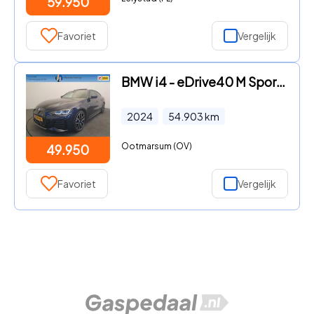
59.950
Favoriet
Vergelijk
BMW i4 - eDrive40 M Sportpakket Pro Pano, Head up, Trekhaak
2024
54.903
km
Ootmarsum (OV)
49.950
Favoriet
Vergelijk