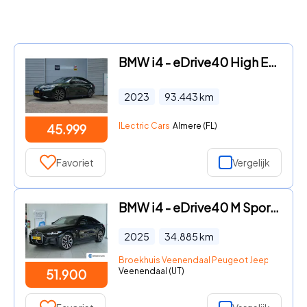
BMW i4 - eDrive40 High Executive 84 kWh Trekhaak, Pano, M-Sport Stoel
2023
93.443
km
ILectric Cars
Almere (FL)
45.999
Favoriet
Vergelijk
BMW i4 - eDrive40 M Sport Edition 84 kWh | SoH 95% | Cruise Control |
2025
34.885
km
Broekhuis Veenendaal Peugeot Jeep Fiat Citr
Veenendaal (UT)
51.900