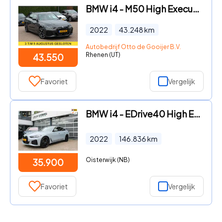
BMW i4 - M50 High Executive 84 kWh / SoH 96, 6% / 360Camera / Head-up
2022
43.248
km
Autobedrijf Otto de Gooijer B.V.
Rhenen (UT)
43.550
Favoriet
Vergelijk
BMW i4 - EDrive40 High Executive 84 kWh/M-pakket/Leder/head-up
2022
146.836
km
Oisterwijk (NB)
35.900
Favoriet
Vergelijk