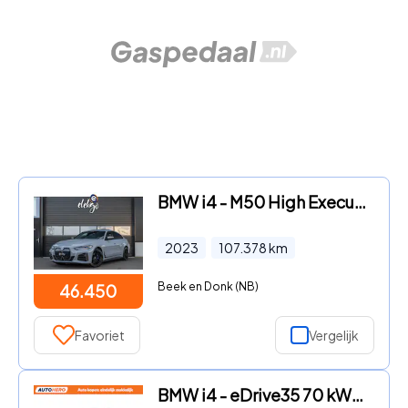
BMW i4 - M50 High Executive 544 PK Pano|Laser|Stuurverwarming
2023
107.378
km
Beek en Donk (NB)
46.450
Favoriet
Vergelijk
BMW i4 - eDrive35 70 kWh |LM71675|