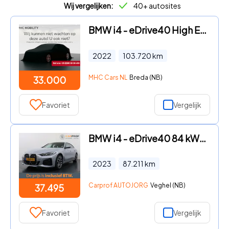
Wij vergelijken:
40+ autosites
BMW i4 - eDrive40 High Executive 84 kWh | Leder | HiFi | M-sport |
2022
103.720
km
MHC Cars NL
Breda (NB)
33.000
Favoriet
Vergelijk
BMW i4 - eDrive40 84 kWh M-Sport | NL Auto | SOH 94% | Camera | Cruis
2023
87.211
km
Carprof AUTOJORG
Veghel (NB)
37.495
Favoriet
Vergelijk