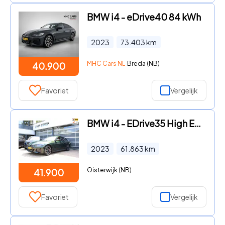
BMW i4 - eDrive40 84 kWh
2023
73.403
km
MHC Cars NL
Breda (NB)
40.900
Favoriet
Vergelijk
BMW i4 - EDrive35 High Executive 70 kWh
2023
61.863
km
Oisterwijk (NB)
41.900
Favoriet
Vergelijk