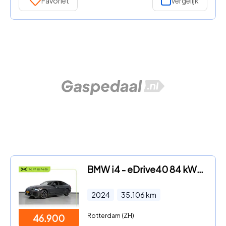
Favoriet
Vergelijk
BMW i4 - eDrive40 84 kWh M-Sport | Harman Kardon
2024
35.106
km
Rotterdam (ZH)
46.900