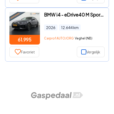
BMW i4 - eDrive40 M Sport Edition 84 kWh Leder | Comfort Pack | 19" |
2026
12.644
km
Carprof AUTOJORG
Veghel (NB)
61.995
Favoriet
Vergelijk