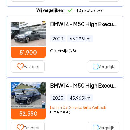
Wij vergelijken:
40+ autosites
BMW i4 - M50 High Executive 84 kWh
2023
65.296
km
Oisterwijk (NB)
51.900
Favoriet
Vergelijk
BMW i4 - M50 High Executive 84 kWh | SOH 100%! | Pano | Memory stoel
2023
45.965
km
Bosch Car Service Auto Verbeek
Ermelo (GE)
52.550
Favoriet
Vergelijk