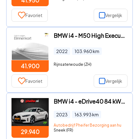
41.950
Favoriet
Vergelijk
BMW i4 - M50 High Executive 84 kWh | SOH 94% | Panoramadak | Stoelver
2022
103.960
km
Rijnsaterwoude (ZH)
41.900
Favoriet
Vergelijk
BMW i4 - eDrive40 84 kWh SOH 99% Camera/ Navigatie/ Harman-Kardon/ Da
2023
163.993
km
Autobedrijf Pheifer Bezorging aan huis in heel
Sneek (FR)
29.940