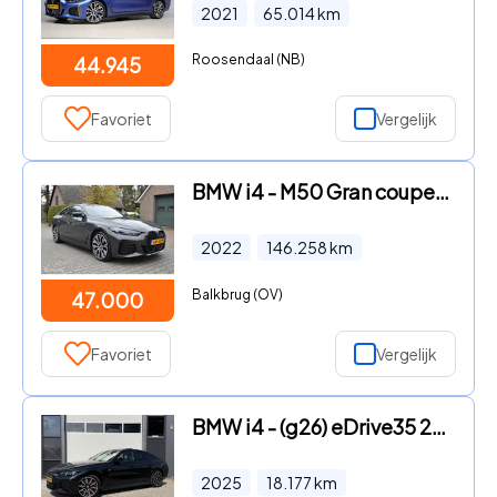
2021
65.014
km
Roosendaal (NB)
44.945
Favoriet
Vergelijk
BMW i4 - M50 Gran coupe M Sportstoelen i4 M50 M Sportsitze laser
2022
146.258
km
Balkbrug (OV)
47.000
Favoriet
Vergelijk
BMW i4 - (g26) eDrive35 286pk
2025
18.177
km