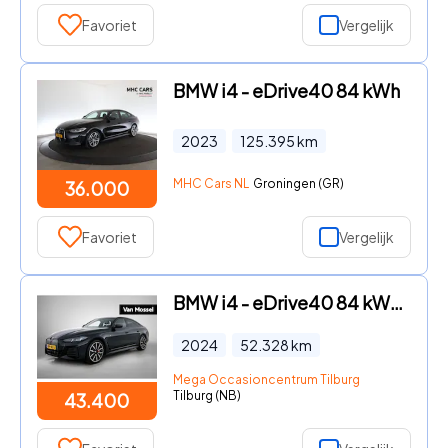
Favoriet
Vergelijk
BMW i4 - eDrive40 84 kWh
2023
125.395
km
MHC Cars NL
Groningen (GR)
36.000
Favoriet
Vergelijk
BMW i4 - eDrive40 84 kWh | M-SPORT | ACHTERUITRIJCAMERA | TREKHAAK |
2024
52.328
km
Mega Occasioncentrum Tilburg
Tilburg (NB)
43.400