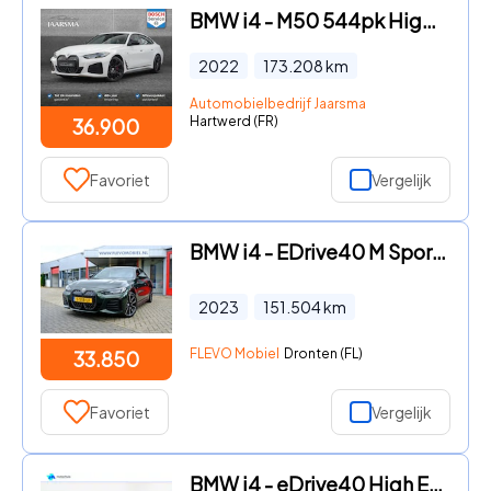
BMW i4 - M50 544pk High Executive 84 kWh |SOH 93.5% |Laser Light |HUD
2022
173.208
km
Automobielbedrijf Jaarsma
Hartwerd (FR)
36.900
Favoriet
Vergelijk
BMW i4 - EDrive40 M Sport 84 kWh Aut. Pano|Leder|1e Eig|HUD|Sportstoe
2023
151.504
km
FLEVO Mobiel
Dronten (FL)
33.850
Favoriet
Vergelijk
BMW i4 - eDrive40 High Executive 84 kWh SOH 96, 1% LEDER LED STOELV C