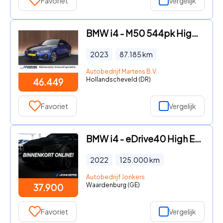
Favoriet
Vergelijk
BMW i4 - M50 544pk High Executive 84 kWh SOH 94% Laserlight Carbon Pa
2023
87.185
km
Autobedrijf Martens B.V.
Hollandscheveld (DR)
46.449
Favoriet
Vergelijk
BMW i4 - eDrive40 High Executive 84 kWh | Btw auto! | Schuifdak | HUD
2022
125.000
km
Autobedrijf Jonkers
Waardenburg (GE)
37.900
Favoriet
Vergelijk