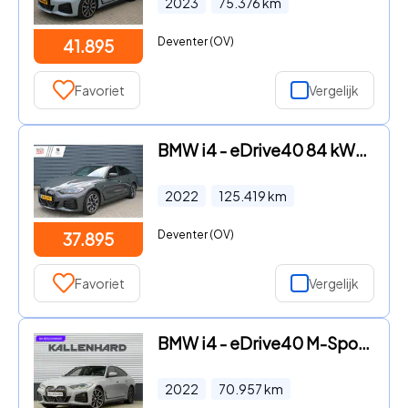
2023
75.376
km
Deventer (OV)
41.895
Favoriet
Vergelijk
BMW i4 - eDrive40 84 kWh M-Sport SOH-100% Dravitgrau Schuif-/kantelda
2022
125.419
km
Deventer (OV)
37.895
Favoriet
Vergelijk
BMW i4 - eDrive40 M-Sport - Shadow Line - 19 inch - ACC - Hifi - SOH
2022
70.957
km