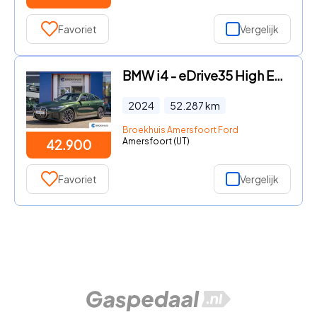
Favoriet
Vergelijk
BMW i4 - eDrive35 High Executive 70 kWh | M-sport | Cruise adaptief |
2024
52.287
km
Broekhuis Amersfoort Ford
Amersfoort (UT)
42.900
Favoriet
Vergelijk