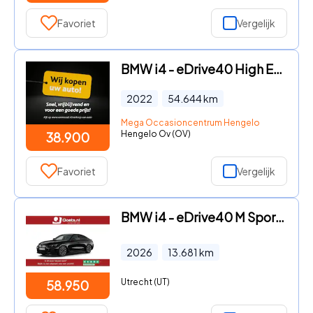
Favoriet
Vergelijk
BMW i4 - eDrive40 High Executive 84 kWh AUTOMAAT | APPLE CARPLAY | NA
2022
54.644
km
Mega Occasioncentrum Hengelo
Hengelo Ov (OV)
38.900
Favoriet
Vergelijk
BMW i4 - eDrive40 M Sport Pro Edition 84 kWh Trekhaak - Harman Kardon
2026
13.681
km
Utrecht (UT)
58.950