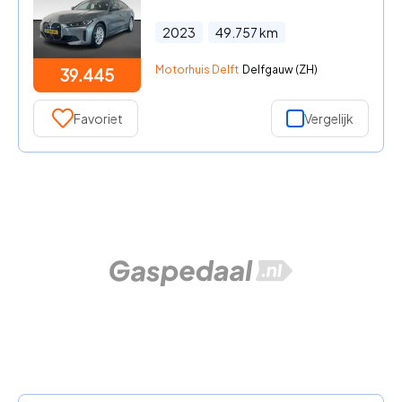
2023
49.757
km
Motorhuis Delft
Delfgauw (ZH)
39.445
Favoriet
Vergelijk