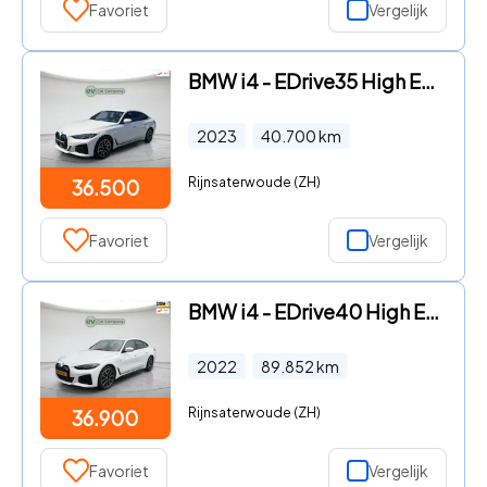
Favoriet
Vergelijk
BMW i4 - EDrive35 High Executive 70 kWh | SOH 97% | M Sportpakket | H
2023
40.700
km
Rijnsaterwoude (ZH)
36.500
Favoriet
Vergelijk
BMW i4 - EDrive40 High Executive 84 kWh | SOH 96% | M Sport | Memory
2022
89.852
km
Rijnsaterwoude (ZH)
36.900
Favoriet
Vergelijk