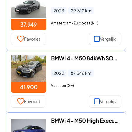
2023
29.310
km
Amsterdam-Zuidoost (NH)
37.949
Favoriet
Vergelijk
BMW i4 - M50 84kWh SOH 95.7% HIGH EXECUTIVE M-SPORT PERFORMANCE/Trekh
2022
87.346
km
Vaassen (GE)
41.900
Favoriet
Vergelijk
BMW i4 - M50 High Executive M-sport | schuifkanteldak | m-sport seats