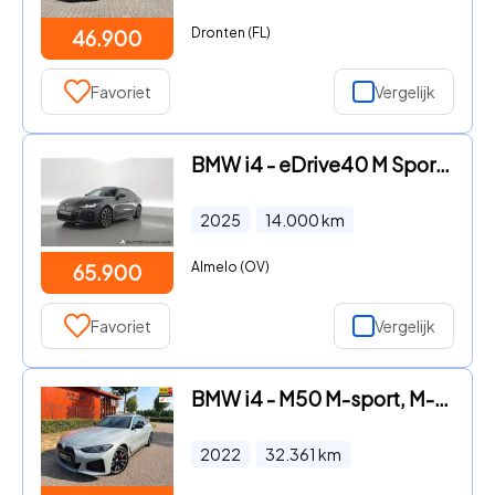
Dronten (FL)
46.900
Favoriet
Vergelijk
BMW i4 - eDrive40 M Sport Pro 84 kWh | Rijklaar! | S/K-Dak | Elek. Tr
2025
14.000
km
Almelo (OV)
65.900
Favoriet
Vergelijk
BMW i4 - M50 M-sport, M-stoel memory, schuifdak, H&K
2022
32.361
km