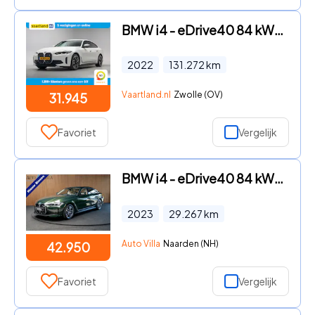
BMW i4 - eDrive40 84 kWh [ Schuifdak Sportstoelen Stoelverwarming ]
2022
131.272
km
Vaartland.nl
Zwolle (OV)
31.945
Favoriet
Vergelijk
BMW i4 - eDrive40 84 kWh Gran Coupe Navi Leer Elektr. achterklep Clim
2023
29.267
km
Auto Villa
Naarden (NH)
42.950
Favoriet
Vergelijk