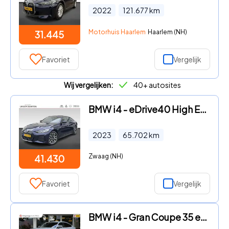
2022
121.677
km
Motorhuis Haarlem
Haarlem (NH)
31.445
Favoriet
Vergelijk
Wij vergelijken:
40+ autosites
BMW i4 - eDrive40 High Executive 84 kWh | Achteruitrijcamera | Alarm
2023
65.702
km
Zwaag (NH)
41.430
Favoriet
Vergelijk
BMW i4 - Gran Coupe 35 eDrive M Sport | BTW aftrekbaar | 1e eigenaar