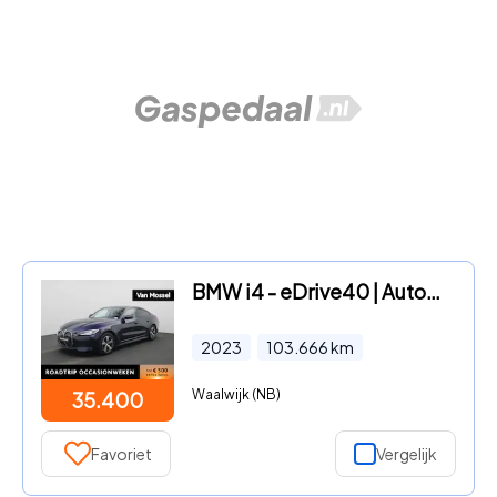
BMW i4 - eDrive40 | Automaat | Apple Carplay | Camera | Parkeersensor
2023
103.666
km
Waalwijk (NB)
35.400
Favoriet
Vergelijk