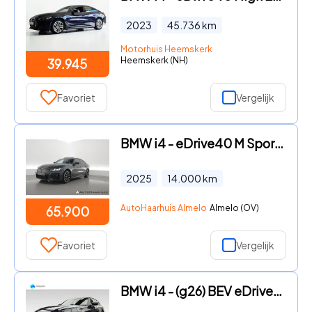
2023
45.736
km
Motorhuis Heemskerk
Heemskerk (NH)
39.945
Favoriet
Vergelijk
BMW i4 - eDrive40 M Sport Pro 84 kWh | Rijklaar! | S/K-Dak | Elek. Tr
2025
14.000
km
AutoHaarhuis Almelo
Almelo (OV)
65.900
Favoriet
Vergelijk
BMW i4 - (g26) BEV eDrive40 340pk