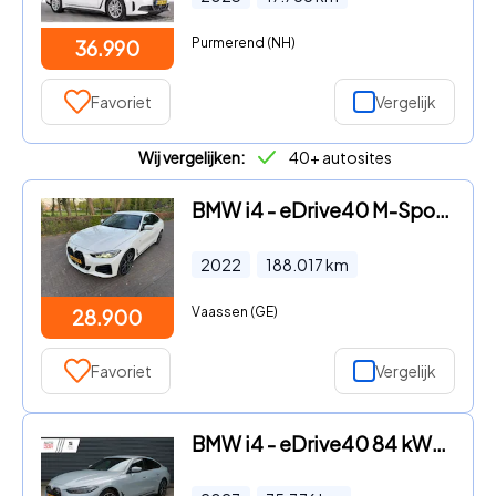
Purmerend (NH)
36.990
Favoriet
Vergelijk
Wij vergelijken:
40+ autosites
BMW i4 - eDrive40 M-Sport 84KWH SOH 91, 6% Headup/Ful LED/Garantie
2022
188.017
km
Vaassen (GE)
28.900
Favoriet
Vergelijk
BMW i4 - eDrive40 84 kWh M-Sport Pro 19inch 360 Camera Adap-Cruise