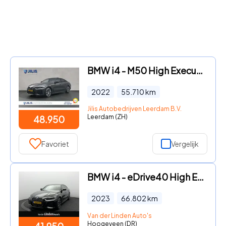
BMW i4 - M50 High Executive 84 kWh | Schuif-/kanteldak | Lederen bekl
2022
55.710
km
Jilis Autobedrijven Leerdam B.V.
Leerdam (ZH)
48.950
Favoriet
Vergelijk
BMW i4 - eDrive40 High Executive 84 kWh M-Sport SOH 95, 2% | Trekhaak
2023
66.802
km
Van der Linden Auto's
Hoogeveen (DR)