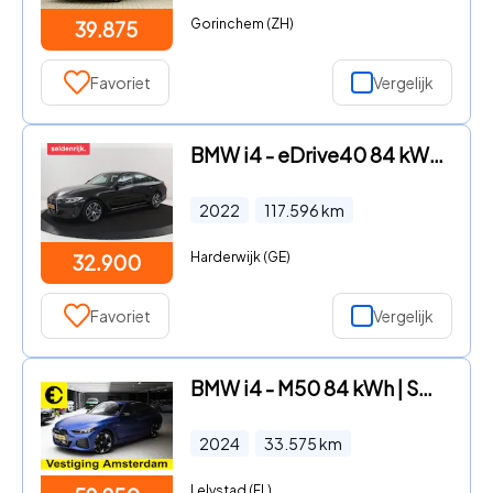
Gorinchem (ZH)
39.875
Favoriet
Vergelijk
BMW i4 - eDrive40 84 kWh | SOH 93, 8% | Camera | Adaptive cruise | Cl
2022
117.596
km
Harderwijk (GE)
32.900
Favoriet
Vergelijk
BMW i4 - M50 84 kWh | SOH 95, 1% | Trekhaak | Panorama dak | Incl.BTW
2024
33.575
km
Lelystad (FL)