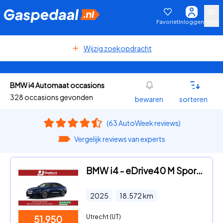
Favoriet
Inloggen
Menu
Wijzig zoekopdracht
BMW i4 Automaat occasions
328 occasions gevonden
bewaren
sorteren
(63 AutoWeek reviews)
Vergelijk reviews van experts
BMW i4 - eDrive40 M Sport Pro Edition 84 kWh COMFORT PACK - INNOVATIO
2025
18.572
km
Utrecht (UT)
51.950