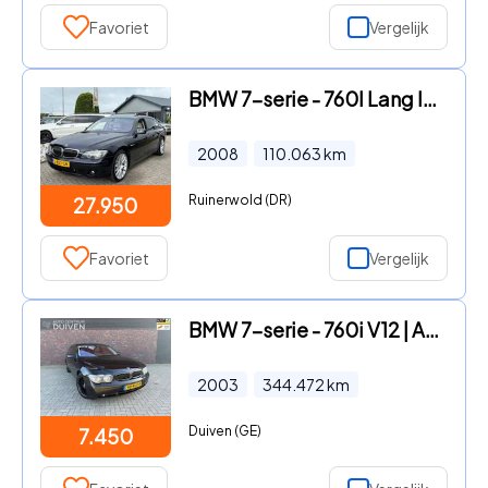
Favoriet
Vergelijk
BMW 7-serie - 760I Lang Individual 2008 V12 BTW 760LI VOL
2008
110.063
km
Ruinerwold (DR)
27.950
Favoriet
Vergelijk
BMW 7-serie - 760i V12 | Alpina | Nieuw APK | NAP
2003
344.472
km
Duiven (GE)
7.450