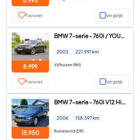
6.995
Favoriet
Vergelijk
BMW 7-serie - 760i / YOUNGTIMER / OPEN DAK / ZEER NETTE STAAT / NET GROTE
2003
221.991
km
Vijfhuizen (NH)
8.999
Favoriet
Vergelijk
BMW 7-serie - 760i V12 High Executive 2006 NL Auto Youngtimer
2006
158.397
km
Ruinerwold (DR)
15.950