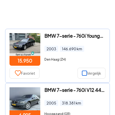
BMW 7-serie - 760i Youngtimer
2003
146.690
km
Den Haag (ZH)
15.950
Favoriet
Vergelijk
BMW 7-serie - 760i V12 445PK / Alcantara / *NAP* / Softclose / Schuifdak /
2005
318.381
km
Hoogezand (GR)