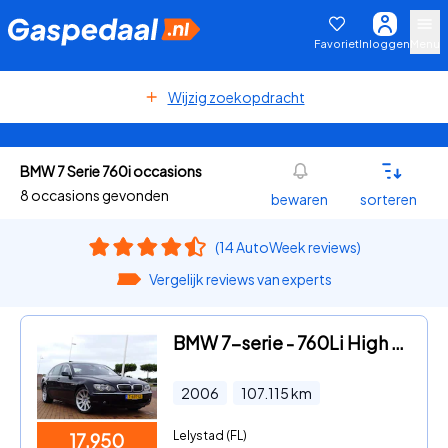
Favoriet
Inloggen
Menu
Wijzig zoekopdracht
BMW 7 Serie 760i occasions
8 occasions gevonden
bewaren
sorteren
(14 AutoWeek reviews)
Vergelijk reviews van experts
BMW 7-serie - 760Li High Exe Schuifdak Koelkast Dubbel glas
2006
107.115
km
Lelystad (FL)
17.950