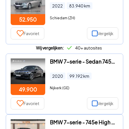
2022
83.940
km
Schiedam (ZH)
52.950
Favoriet
Vergelijk
Wij vergelijken:
40+ autosites
BMW 7-serie - Sedan 745e High Executive | M Sportpakket | Head-Up | Drivin
2020
99.192
km
Nijkerk (GE)
49.900
Favoriet
Vergelijk
BMW 7-serie - 745e High Executive CarbonCore|Softclose|Luchtvering|HUD Car