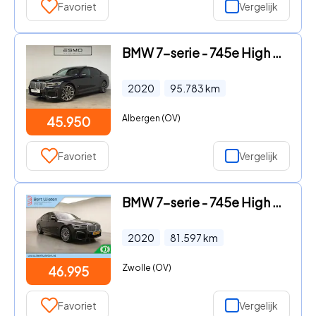
Favoriet
Vergelijk
BMW 7-serie - 745e High Executive Panoramadak HUD ACC Soft-close
2020
95.783
km
Albergen (OV)
45.950
Favoriet
Vergelijk
BMW 7-serie - 745e High Executive | M Sport | Schuifdak | LED | Compleet
2020
81.597
km
Zwolle (OV)
46.995
Favoriet
Vergelijk