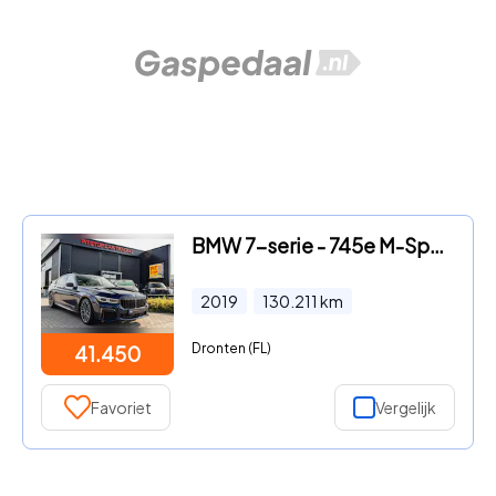
BMW 7-serie - 745e M-Sport, Pano, ACC, H&K Audio, Luchtvering, Topstaat
2019
130.211
km
Dronten (FL)
41.450
Favoriet
Vergelijk