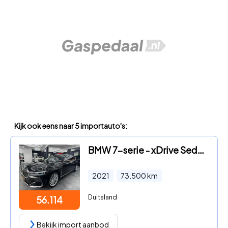
Kijk ook eens naar 5 importauto's:
BMW 7-serie - xDrive Sedan e Hybrid 745e Lang
2021
73.500
km
Duitsland
56.114
Bekijk import aanbod