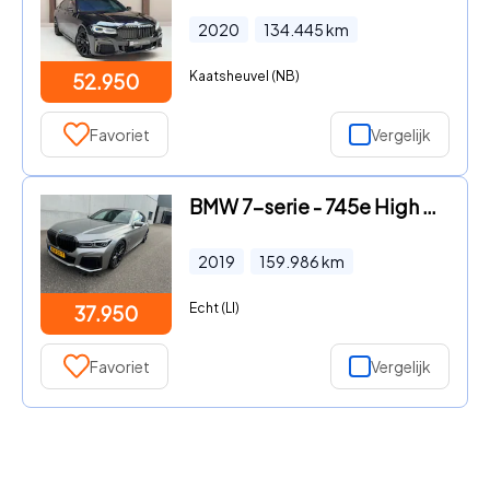
2020
134.445
km
Kaatsheuvel (NB)
52.950
Favoriet
Vergelijk
BMW 7-serie - 745e High Executive M-Pakket
2019
159.986
km
Echt (LI)
37.950
Favoriet
Vergelijk