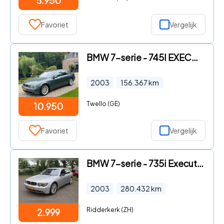
5.950
Favoriet
Vergelijk
BMW 7-serie - 745I EXECUTIVE automaat Vol opties #TIJDLOOS
2003
156.367
km
Twello (GE)
10.950
Favoriet
Vergelijk
BMW 7-serie - 735i Executive
2003
280.432
km
Ridderkerk (ZH)
2.999