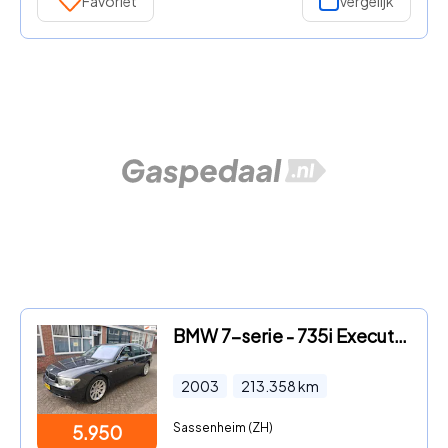
Favoriet
Vergelijk
BMW 7-serie - 735i Executive full option lage kms
2003
213.358
km
Sassenheim (ZH)
5.950