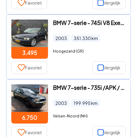
Favoriet
Vergelijk
BMW 7-serie - 745i V8 Executive Apk (08-04-2025) *INRUIL MOGELIJK
2003
351.330
km
Hoogezand (GR)
3.495
Favoriet
Vergelijk
BMW 7-serie - 735i /APK / RIJKLAAR
2003
199.995
km
Velsen-Noord (NH)
6.750
Favoriet
Vergelijk