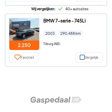
Wij vergelijken:
40+ autosites
BMW 7-serie - 745Li
2003
290.488
km
Tilburg (NB)
2.250
Favoriet
Vergelijk