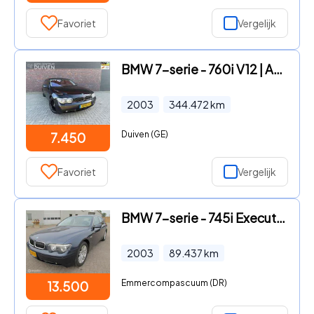
Favoriet
Vergelijk
BMW 7-serie - 760i V12 | Alpina | Nieuw APK | NAP
2003
344.472
km
Duiven (GE)
7.450
Favoriet
Vergelijk
BMW 7-serie - 745i Executive
2003
89.437
km
Emmercompascuum (DR)
13.500