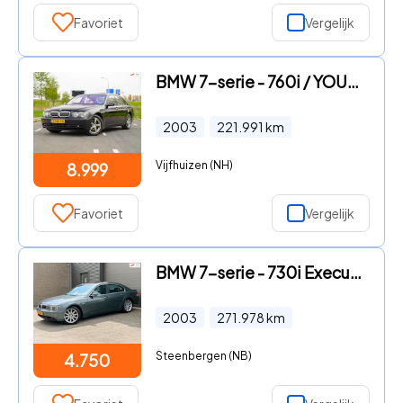
Favoriet
Vergelijk
BMW 7-serie - 760i / YOUNGTIMER / OPEN DAK / ZEER NETTE STAAT / NET GROTE
2003
221.991
km
Vijfhuizen (NH)
8.999
Favoriet
Vergelijk
BMW 7-serie - 730i Executive
2003
271.978
km
Steenbergen (NB)
4.750