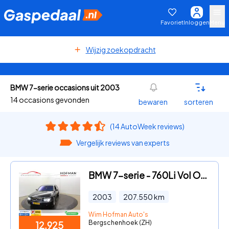
Favoriet
Inloggen
Menu
Wijzig zoekopdracht
BMW 7-serie occasions uit 2003
14 occasions gevonden
bewaren
sorteren
(14 AutoWeek reviews)
Vergelijk reviews van experts
BMW 7-serie - 760Li Vol Optie's + DEALER ONDERHOUDEN YOUNGTIMER
2003
207.550
km
Wim Hofman Auto's
Bergschenhoek (ZH)
12.925