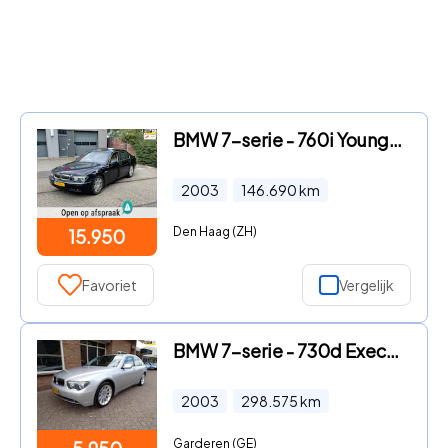
BMW 7-serie - 760i Youngtimer
2003
146.690
km
Den Haag (ZH)
15.950
Favoriet
Vergelijk
BMW 7-serie - 730d Executive Automaat / leder / Navi / Schuifdak
2003
298.575
km
Garderen (GE)