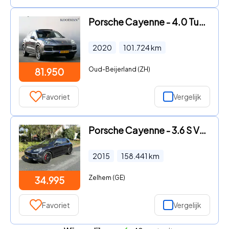
Porsche Cayenne - 4.0 Turbo S E-Hybrid 680pk Automaat Navi / 21 inch / Achtera
2020
101.724
km
Oud-Beijerland (ZH)
81.950
Favoriet
Vergelijk
Porsche Cayenne - 3.6 S V6 Turbo 420PK Pano•Bose
2015
158.441
km
Zelhem (GE)
34.995
Favoriet
Vergelijk