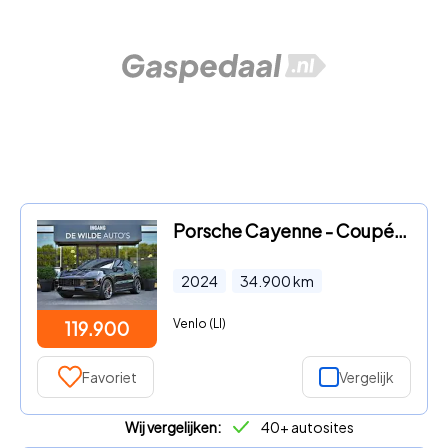
Porsche Cayenne - Coupé 3.0 S E-Hybrid SportDesign SoftClose Achtera
2024
34.900
km
Venlo (LI)
119.900
Favoriet
Vergelijk
Wij vergelijken:
40+ autosites