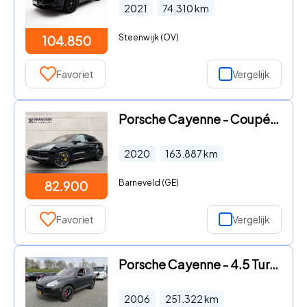
2021
74.310
km
Steenwijk (OV)
104.850
Favoriet
Vergelijk
Porsche Cayenne - Coupé 4.0 Turbo S E-Hybrid -Approved 2029-4 Wielst
2020
163.887
km
Barneveld (GE)
82.900
Favoriet
Vergelijk
Porsche Cayenne - 4.5 Turbo S
2006
251.322
km