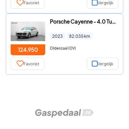
Favoriet
Vergelijk
Porsche Cayenne - 4.0 Turbo S E-Hybrid | Head-up | Soft-Close | PCCB | Achtera
2023
82.035
km
Oldenzaal (OV)
124.950
Favoriet
Vergelijk