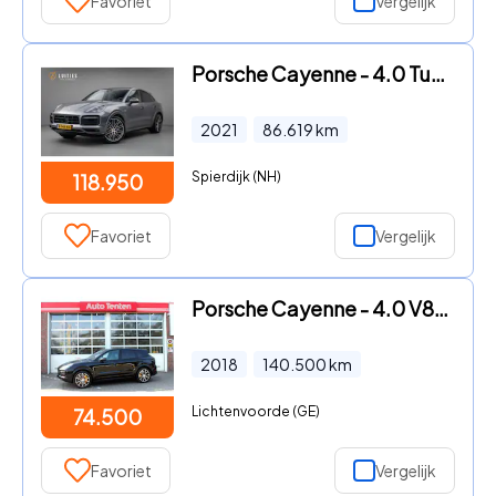
Favoriet
Vergelijk
Porsche Cayenne - 4.0 Turbo S E-Hybrid 680pk|Burmester|Keramisch|Luchtvering|S
2021
86.619
km
Spierdijk (NH)
118.950
Favoriet
Vergelijk
Porsche Cayenne - 4.0 V8 550pk Full Option Tiptronic S Turbo
2018
140.500
km
Lichtenvoorde (GE)
74.500
Favoriet
Vergelijk