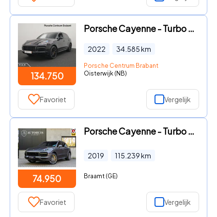
Porsche Cayenne - Turbo S E-Hybrid
2022
34.585
km
Porsche Centrum Brabant
Oisterwijk (NB)
134.750
Favoriet
Vergelijk
Porsche Cayenne - Turbo S E-Hybrid Ceramic Burmester Pano 22'
2019
115.239
km
Braamt (GE)
74.950
Favoriet
Vergelijk