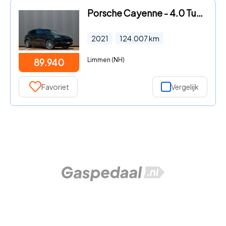
Porsche Cayenne - 4.0 Turbo S E-Hybrid | 680PK | PCCB | PDCC | PASM| Pano | Sp
2021
124.007
km
Limmen (NH)
89.940
Favoriet
Vergelijk