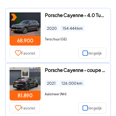
Porsche Cayenne - 4.0 Turbo S E-Hybrid 680 pk | Org NL | Carbon | Achterasbest
2020
154.444
km
Terschuur (GE)
68.900
Favoriet
Vergelijk
Porsche Cayenne - coupe Turbo S 4.0 E-Hybrid| BURMESTER
2021
126.000
km
Aalsmeer (NH)
81.890
Favoriet
Vergelijk