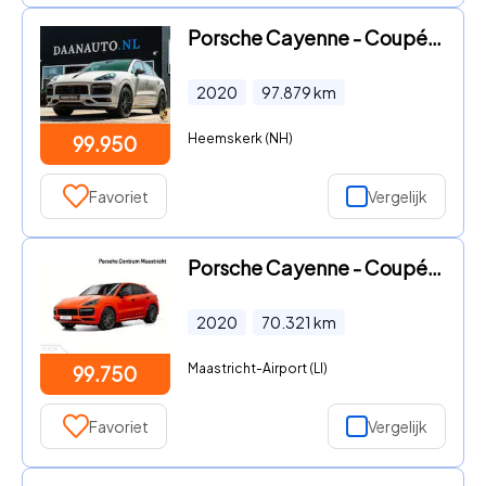
Porsche Cayenne - Coupé 4.0 Turbo S E-Hybrid Sport Chrono
2020
97.879
km
Heemskerk (NH)
99.950
Favoriet
Vergelijk
Porsche Cayenne - Coupé Turbo S E-Hybrid
2020
70.321
km
Maastricht-Airport (LI)
99.750
Favoriet
Vergelijk