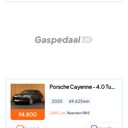
Porsche Cayenne - 4.0 Turbo S E-Hybrid PANO | 18WEG | PCCB | PDCC | HUD
2020
69.625
km
GAM Cars
Naarden (NH)
94.800