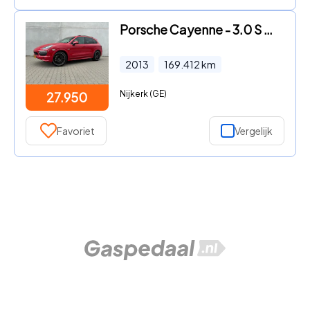
Porsche Cayenne - 3.0 S Hybrid Burmester 21inch Trekhk
2013
169.412
km
Nijkerk (GE)
27.950
Favoriet
Vergelijk