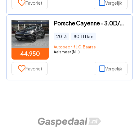
Favoriet
Vergelijk
Porsche Cayenne - 3.0D/PANO/BOSE/LUCHT/LEDER/ORG NL
2013
80.111
km
Autobedrijf J.C. Baarse
Aalsmeer (NH)
44.950
Favoriet
Vergelijk