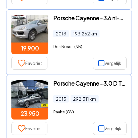
Porsche Cayenne - 3.6 nl-auto vol opties panorama , zwart leder , originele st
2013
193.262
km
Den Bosch (NB)
19.900
Favoriet
Vergelijk
Porsche Cayenne - 3.0 D Turbo uitv. Dak Vol uitgerust
2013
292.311
km
Raalte (OV)
23.950
Favoriet
Vergelijk