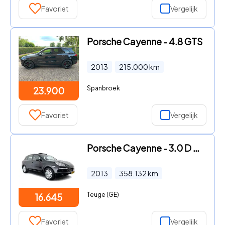
Favoriet
Vergelijk
Porsche Cayenne - 4.8 GTS
2013
215.000
km
Spanbroek
23.900
Favoriet
Vergelijk
Porsche Cayenne - 3.0 D Aut. *PANO | LEATHER | XENON-PLUS | SPORT-CHRONO | HEA
2013
358.132
km
Teuge (GE)
16.645
Favoriet
Vergelijk