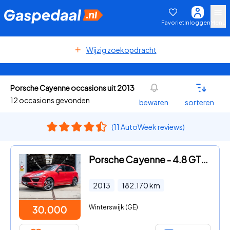
Favoriet
Inloggen
Menu
Wijzig zoekopdracht
Porsche Cayenne occasions uit 2013
12 occasions gevonden
bewaren
sorteren
(11 AutoWeek reviews)
Porsche Cayenne - 4.8 GTS *NAP | Pano | Burmester | Sportuitl. | ACC | Leder/A
2013
182.170
km
Winterswijk (GE)
30.000