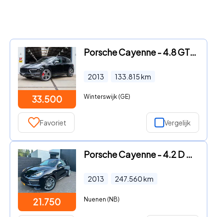
Porsche Cayenne - 4.8 GTS *Pano | Luchtvering | Keyless | Navi | Leder/Alcanta
2013
133.815
km
Winterswijk (GE)
33.500
Favoriet
Vergelijk
Porsche Cayenne - 4.2 D S, pano, ACC, Bose. Org. NL, 2e eig.
2013
247.560
km
Nuenen (NB)
21.750