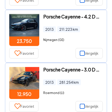
Favoriet
Vergelijk
Porsche Cayenne - 4.2 D S / Pano / Trekhaak / Bose / Keurige Staat / Luchtveri
2013
211.223
km
Nijmegen (GE)
23.750
Favoriet
Vergelijk
Porsche Cayenne - 3.0 D Navi Automaat NAP
2013
281.254
km
Roermond (LI)
12.950
Favoriet
Vergelijk