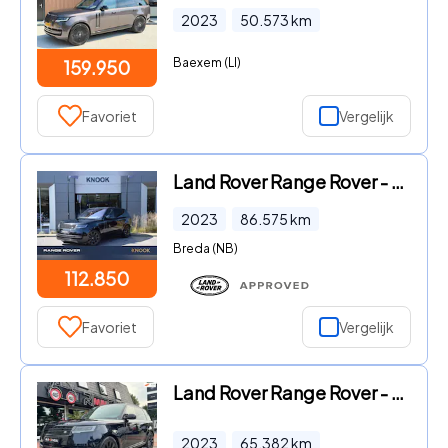
2023
50.573
km
Baexem (LI)
159.950
Favoriet
Vergelijk
Land Rover Range Rover - P440e HSE PHEV
2023
86.575
km
Breda (NB)
112.850
Favoriet
Vergelijk
Land Rover Range Rover - P550e SV AutoBiography | Denkbare Opties Aanwezig
2023
65.382
km