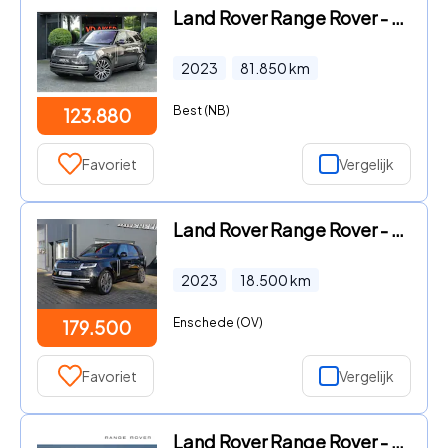
Land Rover Range Rover - LANDROVER P510e Autobiography | 4Wsturing | 23 Inch | Head-u
2023
81.850
km
Best (NB)
123.880
Favoriet
Vergelijk
Land Rover Range Rover - Autobiography 350PK 3.0 Ingenium Twin Turbo
2023
18.500
km
Enschede (OV)
179.500
Favoriet
Vergelijk
Land Rover Range Rover - P510e 510pk AWD Autobiography | NL auto | Nieuw door ons gel