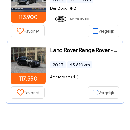
Den Bosch (NB)
113.900
Favoriet
Vergelijk
Land Rover Range Rover - 3.0 P510e First Edition PHEV
2023
65.610
km
Amsterdam (NH)
117.550
Favoriet
Vergelijk