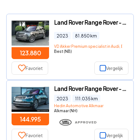
Land Rover Range Rover - LANDROVER P510e Autobiography | 4Wsturing | 23 Inch | Head-u
2023
81.850
km
VD Akker Premium specialist in Audi, Bentley 
Best (NB)
123.880
Favoriet
Vergelijk
Land Rover Range Rover - P510e SV l British Racing Green l BTW l XPEL l 24mnd Approve
2023
111.035
km
Hedin Automotive Alkmaar
Alkmaar (NH)
144.995
Favoriet
Vergelijk