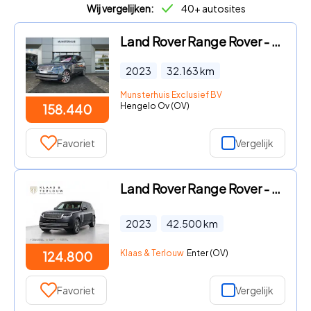
Wij vergelijken:
40+ autosites
Land Rover Range Rover - 3.0 P510e SV PHEV | Massage stoelen | Elektrische trekhaak |
2023
32.163
km
Munsterhuis Exclusief BV
Hengelo Ov (OV)
158.440
Favoriet
Vergelijk
Land Rover Range Rover - 3.0 P510e Autobiography PHEV | 4 Weel Sturing | Executive Se
2023
42.500
km
Klaas & Terlouw
Enter (OV)
124.800
Favoriet
Vergelijk