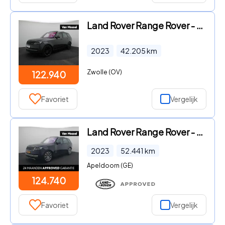
Land Rover Range Rover - 3.0 P510e Autobiography PHEV | Cold Climate Pack | Massage S
2023
42.205
km
Zwolle (OV)
122.940
Favoriet
Vergelijk
Land Rover Range Rover - 3.0 P510e Autobiography PHEV | Panoramadak | Meridian 3D-Sur
2023
52.441
km
Apeldoorn (GE)
124.740
Favoriet
Vergelijk