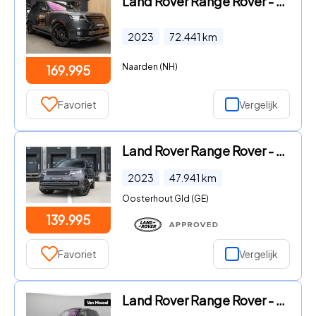
Land Rover Range Rover - P530 SV Signature Volleder Koelbox 4.4 P530 SV Captain Seat
2023
72.441
km
Naarden (NH)
169.995
Favoriet
Vergelijk
Land Rover Range Rover - 3.0 P510e First Edition PHEV | € 1.658 per maand
2023
47.941
km
Oosterhout Gld (GE)
139.995
Favoriet
Vergelijk
Land Rover Range Rover - 3.0 P510e SV PHEV | SVO Lak |