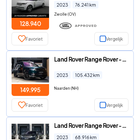
2023
76.241
km
Zwolle (OV)
128.940
Favoriet
Vergelijk
Land Rover Range Rover - SV P510e Massage Trekhaak SVO British Racing Green 3.0 P510e
2023
105.432
km
Naarden (NH)
149.995
Favoriet
Vergelijk
Land Rover Range Rover - 4.4 P530 Autobiography MHEV
2023
68.916
km