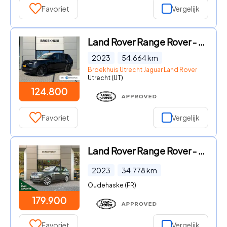
Favoriet
Vergelijk
Land Rover Range Rover - P510e HSE | Shadow Pack | Hot Climate Pack | Vierwielsturing
2023
54.664
km
Broekhuis Utrecht Jaguar Land Rover
Utrecht (UT)
124.800
Favoriet
Vergelijk
Land Rover Range Rover - 4.4 P530 SV MHEV | Nieuwprijs € 289.134 | Signature Audio |
2023
34.778
km
Oudehaske (FR)
179.900
Favoriet
Vergelijk