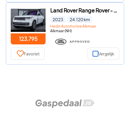
Land Rover Range Rover - P510e Autobiography l Deep Garnet Leather l Shadow Pack l 24
2023
24.120
km
Hedin Automotive Alkmaar
Alkmaar (NH)
123.795
Favoriet
Vergelijk