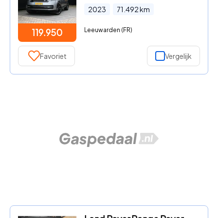
2023
71.492
km
Leeuwarden (FR)
119.950
Favoriet
Vergelijk