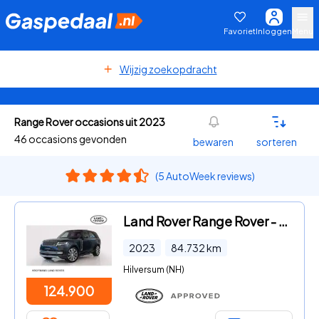
Favoriet
Inloggen
Menu
Wijzig zoekopdracht
Range Rover occasions uit 2023
46 occasions gevonden
bewaren
sorteren
(5 AutoWeek reviews)
Land Rover Range Rover - 3.0 P510e Autobiography PHEV | Massage | Trekhaak | 24 maand
2023
84.732
km
Hilversum (NH)
124.900