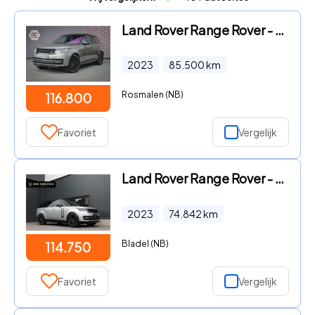
Land Rover Range Rover - P510e AUTOBIOGRAPHY PHEV | ADAPTIVE CRUISE | 4 WIELBESTURING
2023
85.500
km
Rosmalen (NB)
116.800
Favoriet
Vergelijk
Land Rover Range Rover - 3.0 P440e | ACC | 360 Cam | E.Treeplanken | E.Trekhaak 2500k
2023
74.842
km
Bladel (NB)
114.750
Favoriet
Vergelijk