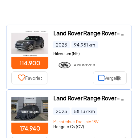
Land Rover Range Rover - 3.0 P440e HSE PHEV l Schuifdak l Massage l Koelbox l BTW l 2
2023
94.981
km
Hilversum (NH)
114.900
Favoriet
Vergelijk
Land Rover Range Rover - 4.4 P530 SV MHEV | British Racing Green Satijnglans | Massag
2023
58.137
km
Munsterhuis Exclusief BV
Hengelo Ov (OV)
174.940