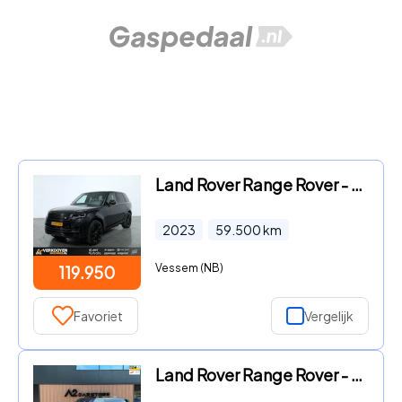
Land Rover Range Rover - 3.0 P510e Autobiography PHEV
2023
59.500
km
Vessem (NB)
119.950
Favoriet
Vergelijk
Land Rover Range Rover - 3.0 D350 LWB Autobiography 7p. MHEV 24’’