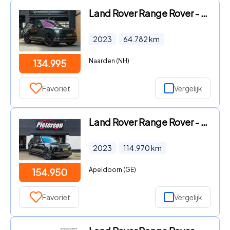
Land Rover Range Rover - P510e Autobio PHEV Pano Meridian Stoelventilatie Autobiograp
2023
64.782
km
Naarden (NH)
134.995
Favoriet
Vergelijk
Land Rover Range Rover - 3.0 D350 LWB Autobiography 7p. BTW
2023
114.970
km
Apeldoorn (GE)
154.950
Favoriet
Vergelijk