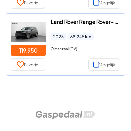
Favoriet
Vergelijk
Land Rover Range Rover - P510e HSE | Massage | Head-up | Meridian | Stoelventilatie |
2023
88.245
km
Oldenzaal (OV)
119.950
Favoriet
Vergelijk