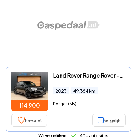
Land Rover Range Rover - 3.0 P440e HSE STOELVENTILATIE V+A|MERIDIAN|TREKHAAK|HEAD-UP
2023
49.384
km
Dongen (NB)
114.900
Favoriet
Vergelijk
Wij vergelijken:
40+ autosites