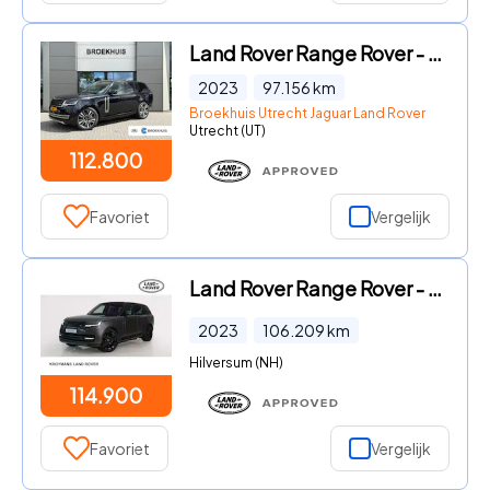
Land Rover Range Rover - P510e HSE | Vierwielsturing | El.trekhaak | SV Lak | Head-Up
2023
97.156
km
Broekhuis Utrecht Jaguar Land Rover
Utrecht (UT)
112.800
Favoriet
Vergelijk
Land Rover Range Rover - P510e Autobiography 23" | Massage | Trekhaak | BTW | 24 maan
2023
106.209
km
Hilversum (NH)
114.900
Favoriet
Vergelijk