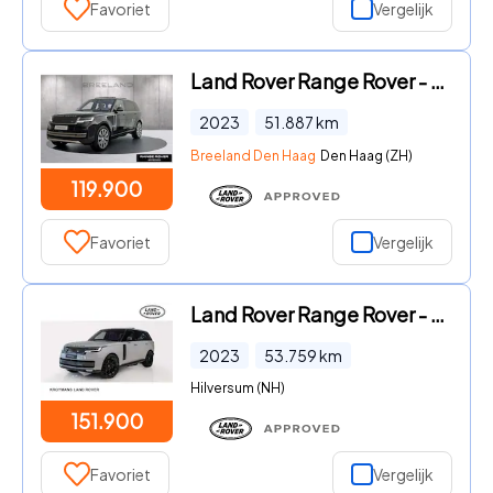
Favoriet
Vergelijk
Land Rover Range Rover - P440e LWB Autobiography | Massage | Long Wheel Base
2023
51.887
km
Breeland Den Haag
Den Haag (ZH)
119.900
Favoriet
Vergelijk
Land Rover Range Rover - 3.0 P510e SV | 23" | XPEL | Trekhaak
2023
53.759
km
Hilversum (NH)
151.900
Favoriet
Vergelijk