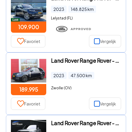
2023
148.825
km
Lelystad (FL)
109.900
Favoriet
Vergelijk
Land Rover Range Rover - 4.4 V8 P530 SV LWB AWD SIGNATURE SUITE | PANORAMISCH SCHUIF/
2023
47.500
km
Zwolle (OV)
189.995
Favoriet
Vergelijk
Land Rover Range Rover - 3.0 P510e Autobiography PHEV | LEDER | MEMORY | PANO | MERID