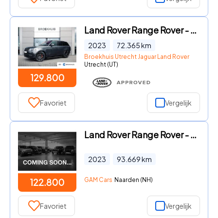
Land Rover Range Rover - P510e Autobiography | Shadow Pack | Treeplanken | Head-up |
2023
72.365
km
Broekhuis Utrecht Jaguar Land Rover
Utrecht (UT)
129.800
Favoriet
Vergelijk
Land Rover Range Rover - 3.0 P510e Autobiography PHEV 23" | TOWBAR | REAR SEAT ENTERT
2023
93.669
km
GAM Cars
Naarden (NH)
122.800
Favoriet
Vergelijk