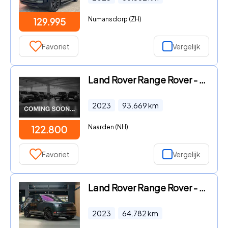
Numansdorp (ZH)
129.995
Favoriet
Vergelijk
Land Rover Range Rover - 3.0 P510e Autobiography PHEV 23" | TOWBAR | REAR SEAT ENTERT
2023
93.669
km
Naarden (NH)
122.800
Favoriet
Vergelijk
Land Rover Range Rover - P510e Autobio PHEV Pano Meridian Stoelventilatie Autobiograp
2023
64.782
km