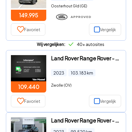
Oosterhout Gld (GE)
149.995
Favoriet
Vergelijk
Wij vergelijken:
40+ autosites
Land Rover Range Rover - 3.0 P510e Autobiography PHEV
2023
103.183
km
Zwolle (OV)
109.440
Favoriet
Vergelijk
Land Rover Range Rover - SWB P510e HSE | 1e Eig | BTW | Head-Up
2023
99.520
km