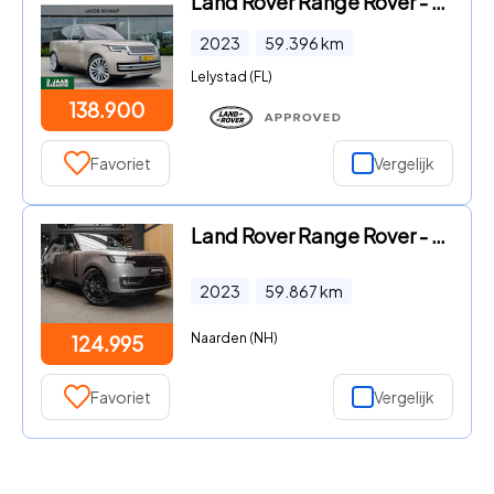
Land Rover Range Rover - P510e 6-cil. AWD Autobiography PHEV | Dealeronderhouden | Ma
2023
59.396
km
Lelystad (FL)
138.900
Favoriet
Vergelijk
Land Rover Range Rover - P510e HSE Massage Meridian Pano 3.0 P510e HSE PHEV Eiger Gre
2023
59.867
km
Naarden (NH)
124.995
Favoriet
Vergelijk