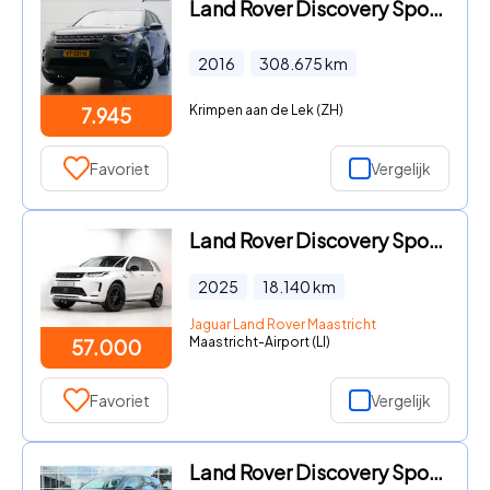
Land Rover Discovery Sport - 2.0 TD4 HSE Luxury Grijs Kenteken (PANORAMADAK, TREKHAAK, ST
2016
308.675
km
Krimpen aan de Lek (ZH)
7.945
Favoriet
Vergelijk
Land Rover Discovery Sport - 1.5 P270e PHEV S Edition
2025
18.140
km
Jaguar Land Rover Maastricht
Maastricht-Airport (LI)
57.000
Favoriet
Vergelijk
Land Rover Discovery Sport - 2.0 eD4 E-Capability 150pk 2WD 5p. Pure LAND ROVER Discovery