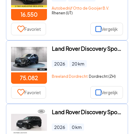
Autobedrijf Otto de Gooijer B.V.
Rhenen (UT)
16.550
Favoriet
Vergelijk
Land Rover Discovery Sport - P270e Business Landmark Edition | TREKHAAK
2026
20
km
Breeland Dordrecht
Dordrecht (ZH)
75.082
Favoriet
Vergelijk
Land Rover Discovery Sport - 1.5 P270e PHEV Business Landmark Edition | Trekhaak | Panora
2026
0
km