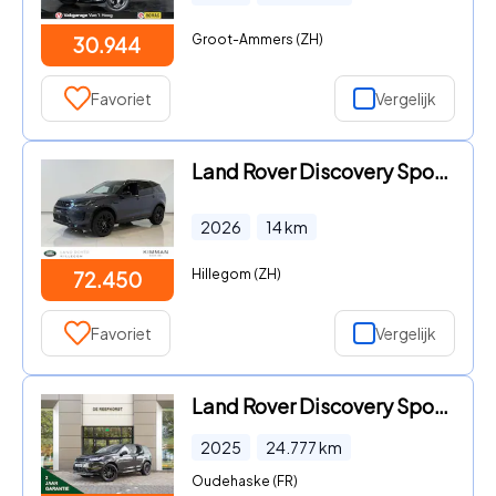
Groot-Ammers (ZH)
30.944
Favoriet
Vergelijk
Land Rover Discovery Sport - 1.5 P270e PHEV Business Landmark Edition PRIJSVOORDEEL 7.505
2026
14
km
Hillegom (ZH)
72.450
Favoriet
Vergelijk
Land Rover Discovery Sport - P270e PHEV S Edition | Driver Assist Pack | Convenience Pack
2025
24.777
km
Oudehaske (FR)