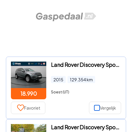
Land Rover Discovery Sport - Si4 4WD HSE 240pk Camera | Climate | Parkeersens. v+a | Stoe
2015
129.354
km
Soest (UT)
18.990
Favoriet
Vergelijk
Land Rover Discovery Sport - P300e 1.5 S Trekhaak 360 camera