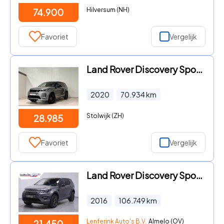
Hilversum (NH)
74.900
Favoriet
Vergelijk
Land Rover Discovery Sport - R DYNAMIC|PANO|LANE ASSIST|MEMORY
2020
70.934
km
Stolwijk (ZH)
28.985
Favoriet
Vergelijk
Land Rover Discovery Sport - 2.0 TD4 150 pk Grijs Kenteken 2-Zits Navi, Camera, Leder Zwa
2016
106.749
km
Lenferink Auto's B.V.
Almelo (OV)
21.450