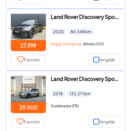
Land Rover Discovery Sport - P300e 1.5 R-Dynamic HSE PANODAK
2020
84.348
km
Regge Autogroep
Almelo (OV)
27.999
Favoriet
Vergelijk
Land Rover Discovery Sport - Si4 4WD Urban Series SE Dynamic Panoramadak | Cold Climate P
2018
133.211
km
Oudehaske (FR)
29.900
Favoriet
Vergelijk