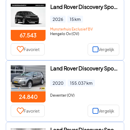
Land Rover Discovery Sport - P270e PHEV Dynamic Edition | Panorama Dak | Driver Assist Pa
2026
15
km
Munsterhuis Exclusief BV
Hengelo Ov (OV)
67.543
Favoriet
Vergelijk
Land Rover Discovery Sport - P300E 1.5 S / LEDER / P.CAM./ APPLE CARPLAY / LED KOP
2020
155.037
km
Deventer (OV)
24.840
Favoriet
Vergelijk
Land Rover Discovery Sport - P270e Landmark Edition | Panoramadak | Black Pack | 20 inch