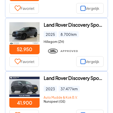
Favoriet
Vergelijk
Land Rover Discovery Sport - 1.5 P270e PHEV S Edition
2025
8.700
km
Hillegom (ZH)
52.950
Favoriet
Vergelijk
Land Rover Discovery Sport - P300e R-Dynamic HSE | ACC | Head-Up | Meridian Surround | St
2023
37.477
km
Auto Mudde & Kok B.V.
Nunspeet (GE)
41.900