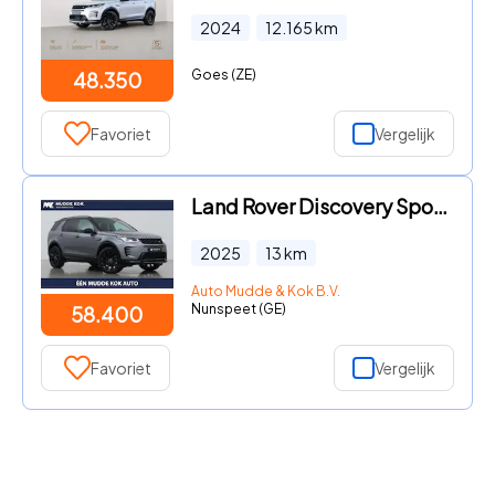
2024
12.165
km
Goes (ZE)
48.350
Favoriet
Vergelijk
Land Rover Discovery Sport - P270e PHEV Dynamic SE | NIEUW! | Panoramadak | Trekhaak | AC
2025
13
km
Auto Mudde & Kok B.V.
Nunspeet (GE)
58.400
Favoriet
Vergelijk