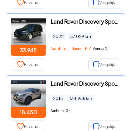
Favoriet
Vergelijk
Land Rover Discovery Sport - P300e 1.5 R-Dynamic S I Leder I Camera I Elek. stoelverstell
2022
37.029
km
Autobedrijf Hansen B.V.
Venray (LI)
33.945
Favoriet
Vergelijk
Land Rover Discovery Sport - 2.0 Si4 4WD HSE , Automaat, Trekhaak, Panoramadak, Leder, Ca
2015
134.955
km
Arnhem (GE)
18.450
Favoriet
Vergelijk