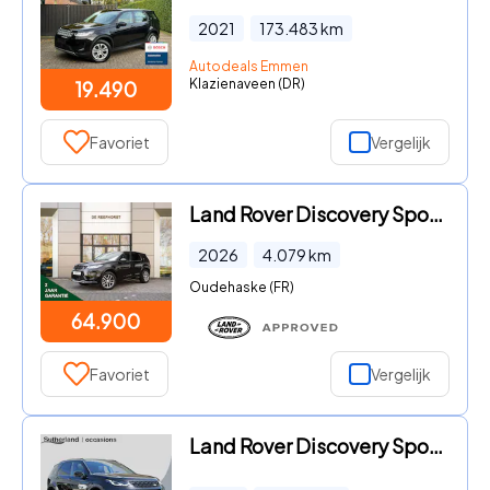
2021
173.483
km
Autodeals Emmen
Klazienaveen (DR)
19.490
Favoriet
Vergelijk
Land Rover Discovery Sport - P270e PHEV Business Edition | Convenience Pack | Driver Assi
2026
4.079
km
Oudehaske (FR)
64.900
Favoriet
Vergelijk
Land Rover Discovery Sport - P300e PHEV AWD Auto Dynamic SE | Voorruit verwarming | 360 C