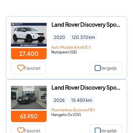
Land Rover Discovery Sport - P200 R-Dynamic | Trekhaak | Camera | Getint Glas | Apple Car
2020
120.370
km
Auto Mudde & Kok B.V.
Nunspeet (GE)
27.400
Favoriet
Vergelijk
Land Rover Discovery Sport - P270e PHEV Business Landmark Edition | Meridian Surround | P
2026
15.450
km
Munsterhuis Exclusief BV
Hengelo Ov (OV)
63.950
Favoriet
Vergelijk