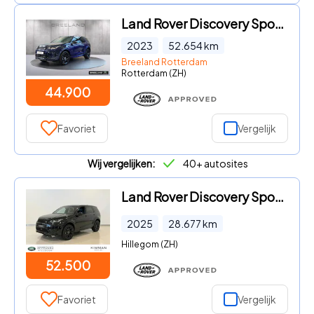
Land Rover Discovery Sport - P300e R-Dynamic SE | Panoramadak | Trekhaak
2023
52.654
km
Breeland Rotterdam
Rotterdam (ZH)
44.900
Favoriet
Vergelijk
Wij vergelijken:
40+ autosites
Land Rover Discovery Sport - 1.5 P270e PHEV S Edition
2025
28.677
km
Hillegom (ZH)
52.500
Favoriet
Vergelijk