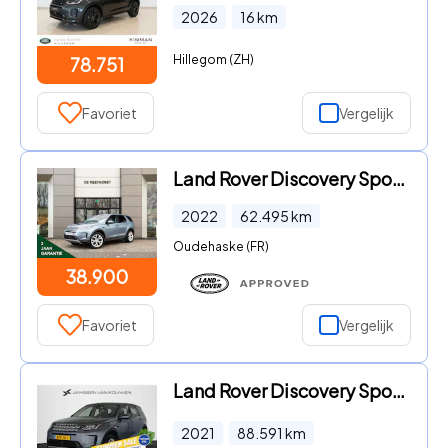
2026
16
km
Hillegom (ZH)
78.751
Favoriet
Vergelijk
Land Rover Discovery Sport - P300e SE | 12-2022 | Cold Climate Pack | Adaptieve Cruise Co
2022
62.495
km
Oudehaske (FR)
38.900
Favoriet
Vergelijk
Land Rover Discovery Sport - P300e 1.5 S 360 Camera Trekhaak Memory Meridian
2021
88.591
km