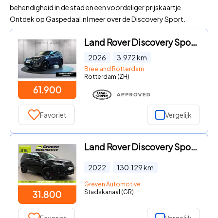
behendigheid in de stad en een voordeliger prijskaartje.
Ontdek op Gaspedaal.nl meer over de Discovery Sport.
Land Rover Discovery Sport - P270e Landmark Edition | Cold Climate Pack | Panoramadak | 2
2026
3.972
km
Breeland Rotterdam
Rotterdam (ZH)
61.900
Favoriet
Vergelijk
Land Rover Discovery Sport - 1.5 P300e 4X4 R-Dynamic S Black Edition | Pano | Virtual | C
2022
130.129
km
Greven Automotive
Stadskanaal (GR)
31.800
Favoriet
Vergelijk