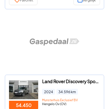
Land Rover Discovery Sport - P300e PHEV Dynamic HSE | Occasion Lease vanaf € 1.104, 00 p/
2024
34.596
km
Munsterhuis Exclusief BV
Hengelo Ov (OV)
54.450