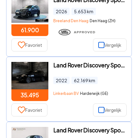
2026
5.653
km
Breeland Den Haag
Den Haag (ZH)
61.900
Favoriet
Vergelijk
Land Rover Discovery Sport - Hybrid R-Dynamic S AWD | Trekhaak | Carplay | Panoramadak |
2022
62.169
km
Linkerbaan BV
Harderwijk (GE)
35.495
Favoriet
Vergelijk
Land Rover Discovery Sport - P300e 1.5 R-Dynamic SE | Adapt. Cruise | Stoelverwarming | B