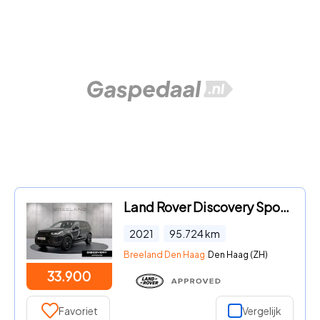
Land Rover Discovery Sport - P300e | Cold Climate Pack | Trekhaak | 20 inch Gloss Black
2021
95.724
km
Breeland Den Haag
Den Haag (ZH)
33.900
Favoriet
Vergelijk