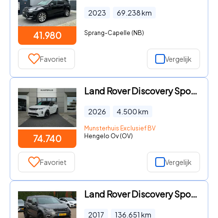
2023
69.238
km
Sprang-Capelle (NB)
41.980
Favoriet
Vergelijk
Land Rover Discovery Sport - P270e PHEV Business Landmark Edition | Voorstoelen/Achterban
2026
4.500
km
Munsterhuis Exclusief BV
Hengelo Ov (OV)
74.740
Favoriet
Vergelijk
Land Rover Discovery Sport - 2.0 TD4 HSE / Trekhaak / Panoramadak / Leder / 18'' / Keyles
2017
136.651
km