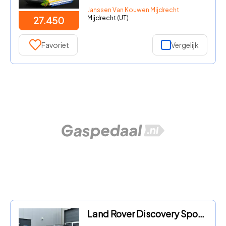
Janssen Van Kouwen Mijdrecht
Mijdrecht (UT)
27.450
Favoriet
Vergelijk
Land Rover Discovery Sport - P300e 1.5 S Facelift | Trekh | Pano | Meridian | Memory | 12