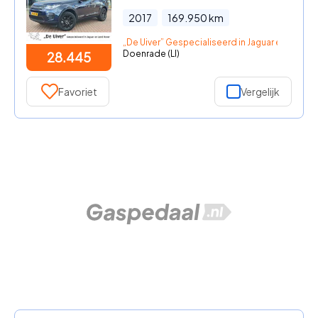
2017
169.950
km
„De Uiver” Gespecialiseerd in Jaguar en Land R
Doenrade (LI)
28.445
Favoriet
Vergelijk