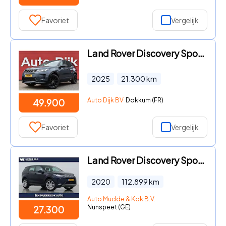
Favoriet
Vergelijk
Land Rover Discovery Sport - 1.5 P270e PHEV Dynamic HSE LED | Pano | Leder | Camera | Key
2025
21.300
km
Auto Dijk BV
Dokkum (FR)
49.900
Favoriet
Vergelijk
Land Rover Discovery Sport - P200 2.0 S | ACC | ClearSight | Camera | Stoel+Stuurverwarmi
2020
112.899
km
Auto Mudde & Kok B.V.
Nunspeet (GE)
27.300