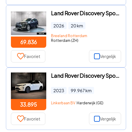
Land Rover Discovery Sport - P270e Business Edition | Trekhaak
2026
20
km
Breeland Rotterdam
Rotterdam (ZH)
69.836
Favoriet
Vergelijk
Land Rover Discovery Sport - P300e 1.5 R-Dynamic SE | SOH 92% | Black Pack | Cold Climate
2023
99.967
km
Linkerbaan BV
Harderwijk (GE)
33.895
Favoriet
Vergelijk