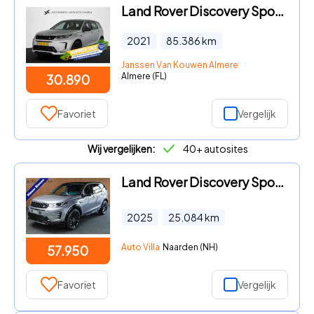
Land Rover Discovery Sport - P300e 1.5 R-Dynamic SE Leder Achteruitrijcamera Apple CarPla
2021
85.386
km
Janssen Van Kouwen Almere
Almere (FL)
30.890
Favoriet
Vergelijk
Wij vergelijken:
40+ autosites
Land Rover Discovery Sport - 1.5 P270e PHEV Panodak Leer Navi Camera PDC LM velgen Elektr
2025
25.084
km
Auto Villa
Naarden (NH)
57.950
Favoriet
Vergelijk