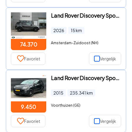
Land Rover Discovery Sport - P270e PHEV Business Landmark Edition | Elektr. Trekhaak | Co
2026
15
km
Amsterdam-Zuidoost (NH)
74.370
Favoriet
Vergelijk
Land Rover Discovery Sport - 2.2 TD4 4WD S | Trekhaak | Stoelverwarming | Navigatie | Cru
2015
235.341
km
Voorthuizen (GE)
9.450
Favoriet
Vergelijk