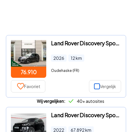
Land Rover Discovery Sport - P270e PHEV Business Landmark Edition | Towing Pack | Matrix
2026
12
km
Oudehaske (FR)
76.910
Favoriet
Vergelijk
Wij vergelijken:
40+ autosites
Land Rover Discovery Sport - P300e 1.5 R-Dynamic SE|Memory|Voorruitverwarmd|
2022
67.892
km