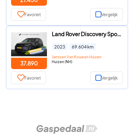
Favoriet
Vergelijk
Land Rover Discovery Sport - P300e 1.5 R-Dynamic SE Panoramadak Meridian Trekhaak Matrix-
2023
69.604
km
Janssen Van Kouwen Huizen
Huizen (NH)
37.890
Favoriet
Vergelijk