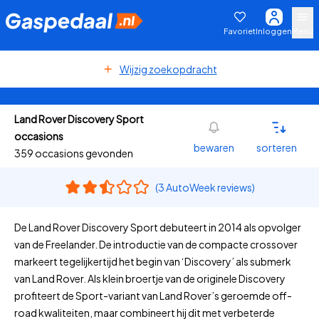
Favoriet
Inloggen
Menu
Wijzig zoekopdracht
Land Rover Discovery Sport
occasions
bewaren
sorteren
359 occasions gevonden
(3 AutoWeek reviews)
De Land Rover Discovery Sport debuteert in 2014 als opvolger
van de Freelander. De introductie van de compacte crossover
markeert tegelijkertijd het begin van ‘Discovery’ als submerk
van Land Rover. Als klein broertje van de originele Discovery
profiteert de Sport-variant van Land Rover’s geroemde off-
road kwaliteiten, maar combineert hij dit met verbeterde