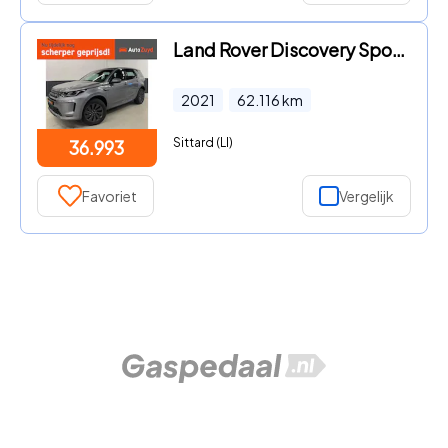
Land Rover Discovery Sport - P300e 1.5 R-Dynamic SE / Pano / Camera / Memory-Seat / Alcan
2021
62.116
km
Sittard (LI)
36.993
Favoriet
Vergelijk