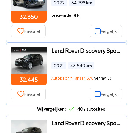
2022
84.798
km
Leeuwarden (FR)
32.850
Favoriet
Vergelijk
Land Rover Discovery Sport - P300e 1.5 R-Dynamic HSE I Leder I Trekhaak I 360 Camera I El
2021
43.540
km
Autobedrijf Hansen B.V.
Venray (LI)
32.445
Favoriet
Vergelijk
Wij vergelijken:
40+ autosites
Land Rover Discovery Sport - 1.5 P270e PHEV Landmark