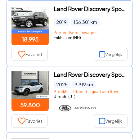
Land Rover Discovery Sport - 2.0 TD4 HSE Camera, Cruise, Stoelverwarming, PANO, 180pk, LE
2019
136.301
km
Peeters Bedrijfswagens
Enkhuizen (NH)
18.995
Favoriet
Vergelijk
Land Rover Discovery Sport - P270e Dynamic SE | Pano | Black Pack | Cold Climate | 360gr
2025
9.919
km
Broekhuis Utrecht Jaguar Land Rover
Utrecht (UT)
59.800
Favoriet
Vergelijk