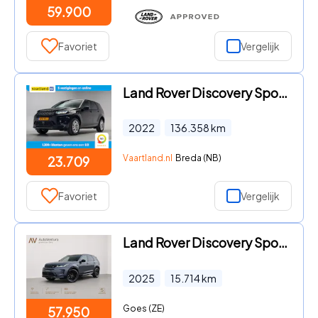
59.900
Favoriet
Vergelijk
Land Rover Discovery Sport - P300e 1.5 PHEV AWD R-Dynamic S [ Panorama Navi Apple/Android
2022
136.358
km
Vaartland.nl
Breda (NB)
23.709
Favoriet
Vergelijk
Land Rover Discovery Sport - 1.5 P270e PHEV Dynamic SE | Trekhaak | Pano dak | Keyless |
2025
15.714
km
Goes (ZE)
57.950