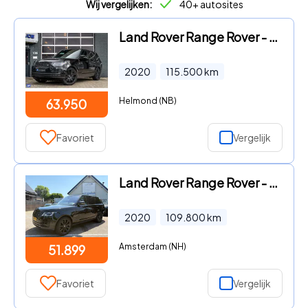
Wij vergelijken:
40+ autosites
Land Rover Range Rover - P400 Vogue 6 CILINDER !!! Pano, Leder, 22LM, soft close, Bla
2020
115.500
km
Helmond (NB)
63.950
Favoriet
Vergelijk
Land Rover Range Rover - P400 BLACKPACK/109800KM/PANO/ZEER COMPLEET
2020
109.800
km
Amsterdam (NH)
51.899
Favoriet
Vergelijk