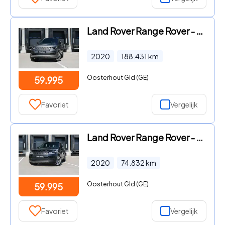
Land Rover Range Rover - D350 Vogue | € 728 per maand
2020
188.431
km
Oosterhout Gld (GE)
59.995
Favoriet
Vergelijk
Land Rover Range Rover - 2.0 P400e Limited Edition | € 825 per maand
2020
74.832
km
Oosterhout Gld (GE)
59.995
Favoriet
Vergelijk