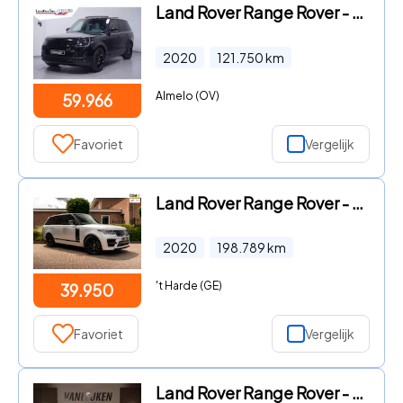
Land Rover Range Rover - 2.0 P400e Autobiography pano DAB HUD 22-inch lmv stoel verwa
2020
121.750
km
Almelo (OV)
59.966
Favoriet
Vergelijk
Land Rover Range Rover - P400e Limited Edition 404 PK SVO Kleur Pano Soft-Close Keyle
2020
198.789
km
't Harde (GE)
39.950
Favoriet
Vergelijk
Land Rover Range Rover - P400e Vogue Black SVO Premium Palette Silver