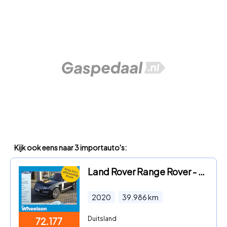
Kijk ook eens naar 3 importauto's:
Land Rover Range Rover - Autobiography P400e
2020
39.986
km
Duitsland
72.177