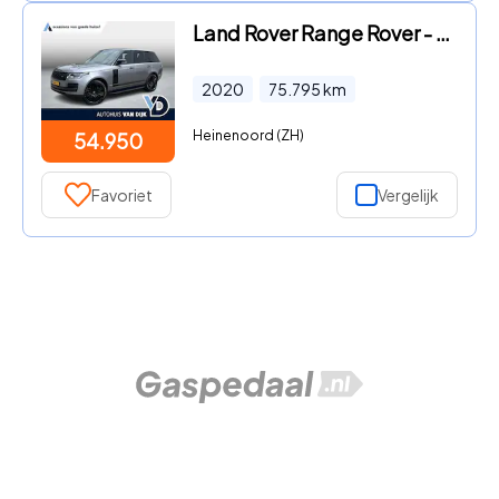
Land Rover Range Rover - 2.0 P400e AWD Autobiography | NL Auto 2e eig. / Voll.Histori
2020
75.795
km
Heinenoord (ZH)
54.950
Favoriet
Vergelijk