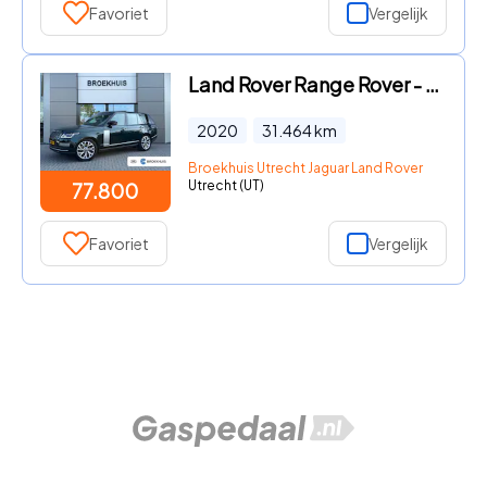
Favoriet
Vergelijk
Land Rover Range Rover - P400e Autobiography | British Racing Green | UNIEKE KM STAND
2020
31.464
km
Broekhuis Utrecht Jaguar Land Rover
Utrecht (UT)
77.800
Favoriet
Vergelijk