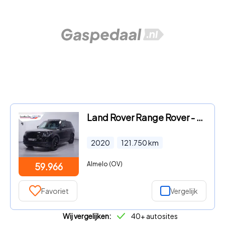
Land Rover Range Rover - 2.0 P400e Autobiography pano DAB HUD 22-inch lmv stoel verwa
2020
121.750
km
Almelo (OV)
59.966
Favoriet
Vergelijk
Wij vergelijken:
40+ autosites