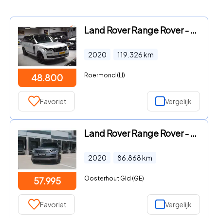
Land Rover Range Rover - P400e Vogue SVO Premium Palette Silver
2020
119.326
km
Roermond (LI)
48.800
Favoriet
Vergelijk
Land Rover Range Rover - 2.0 P400e Limited Edition | € 789 per maand
2020
86.868
km
Oosterhout Gld (GE)
57.995
Favoriet
Vergelijk