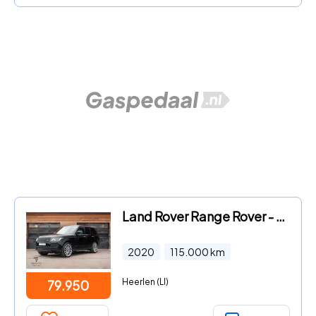
Land Rover Range Rover - 4.4 SDV8 Autobiography 1e.Eig.|ACC|HUD|Trekh|Massage|
2020
115.000
km
Heerlen (LI)
79.950