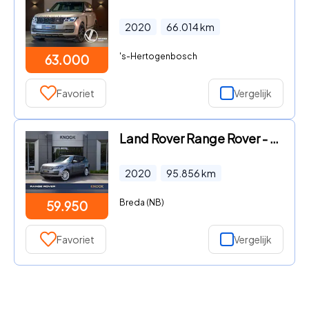
2020
66.014
km
's-Hertogenbosch
63.000
Favoriet
Vergelijk
Land Rover Range Rover - P400e Vogue
2020
95.856
km
Breda (NB)
59.950
Favoriet
Vergelijk