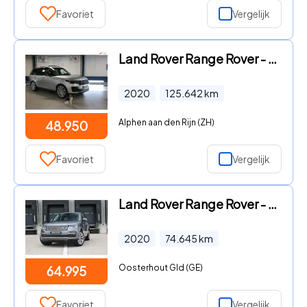
Favoriet
Vergelijk
Land Rover Range Rover - 2.0 P400e Autobiography / ORG NED / NAP KM STAND / DEALER ON
2020
125.642
km
Alphen aan den Rijn (ZH)
48.950
Favoriet
Vergelijk
Land Rover Range Rover - 2.0 P400e Autobiography
2020
74.645
km
Oosterhout Gld (GE)
64.995
Favoriet
Vergelijk