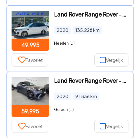
Land Rover Range Rover - 2.0 P400E AUTO. DYN. Automaat Camera Cruise Panorama Leer NA
2020
135.228
km
Heerlen (LI)
49.995
Favoriet
Vergelijk
Land Rover Range Rover - 5.0 V8 SV Autobiography Dynamic Panodak Massage Meridian Hea
2020
91.836
km
Geleen (LI)
59.995
Favoriet
Vergelijk