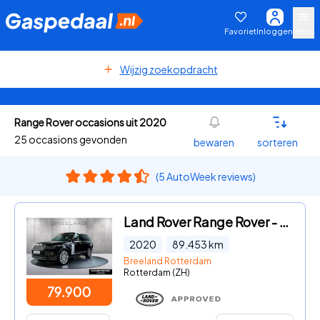
Favoriet
Inloggen
Menu
Wijzig zoekopdracht
Range Rover occasions uit 2020
25 occasions gevonden
bewaren
sorteren
(5 AutoWeek reviews)
Land Rover Range Rover - P525 5.0 V8 SC Autobiography | Shadow Pack | Drive Pack
2020
89.453
km
Breeland Rotterdam
Rotterdam (ZH)
79.900