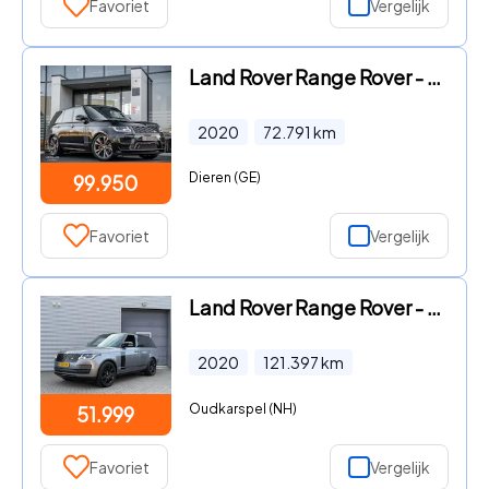
Favoriet
Vergelijk
Land Rover Range Rover - P565 SVAutobiography / Meridian / Carbon / Massage / HUD / F
2020
72.791
km
Dieren (GE)
99.950
Favoriet
Vergelijk
Land Rover Range Rover - P400e Vogue I PHEV I Aut. I Pano.dak I Carplay I Camera I Le
2020
121.397
km
Oudkarspel (NH)
51.999
Favoriet
Vergelijk