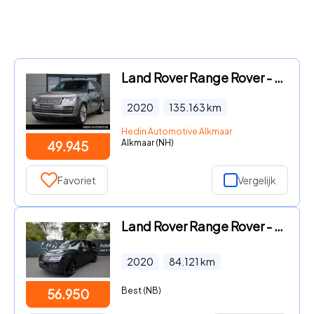
Land Rover Range Rover - P400e Limited Edition | Trekhaak | 21" | Elektrisch panorama
2020
135.163
km
Hedin Automotive Alkmaar
Alkmaar (NH)
49.945
Favoriet
Vergelijk
Land Rover Range Rover - P400e |Autobiography|Full Opitons|Panoramadak|Stoelventilati
2020
84.121
km
Best (NB)
56.950