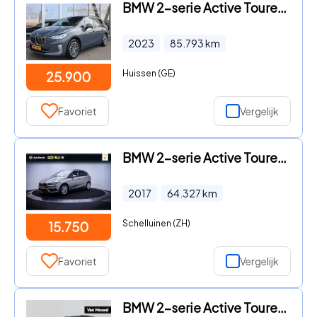
BMW 2-serie Active Tourer - (u06) 218i 136PK AUTOMAAT LUXURY Navi | Dab | Camera | Wides
2023
85.793
km
Huissen (GE)
25.900
Favoriet
Vergelijk
BMW 2-serie Active Tourer - 218iA EXECUTIVE NAVI | CLIMA | CRUISE | ELEK KLEP | PDC | LM
2017
64.327
km
Schelluinen (ZH)
15.750
Favoriet
Vergelijk
BMW 2-serie Active Tourer - 218i 140Pk Executive Launch Edition | Navigatie | Achteruitr