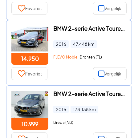
Favoriet
Vergelijk
BMW 2-serie Active Tourer - 218i Essential Aut. *47.450km!* Navi|1e Eig!|Clima|PDC|LMV
2016
47.448
km
FLEVO Mobiel
Dronten (FL)
14.950
Favoriet
Vergelijk
BMW 2-serie Active Tourer - 220i M LED|HUD|LEDER|AUTOMAAT|
2015
178.138
km
Breda (NB)
10.999