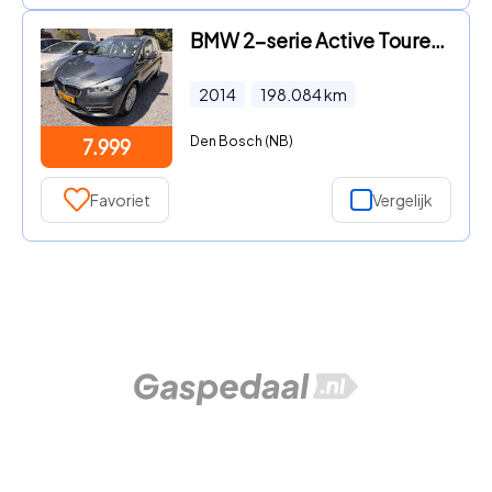
BMW 2-serie Active Tourer - 218i High Executive PANORAMADAK ALLE OPTIE, S
2014
198.084
km
Den Bosch (NB)
7.999
Favoriet
Vergelijk