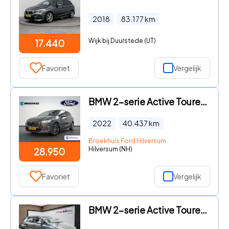
2018
83.177
km
Wijk bij Duurstede (UT)
17.440
Favoriet
Vergelijk
BMW 2-serie Active Tourer - 225e xDrive | Elekt. wegklapbare Trekhaak | 360 Camera | Hea
2022
40.437
km
Broekhuis Ford Hilversum
Hilversum (NH)
28.950
Favoriet
Vergelijk
BMW 2-serie Active Tourer - 225xe iPerformance Executive ✅Stoelverw.✅Electr. Achterklep✅