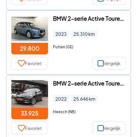
BMW 2-serie Active Tourer - 218i Trekhaak | Camera | Dealerauto | Carplay | 218
2023
25.310
km
Putten (GE)
29.800
Favoriet
Vergelijk
BMW 2-serie Active Tourer - 218i AUT. Business Edition Plus I panorama I leder
2022
25.646
km
Heesch (NB)
33.925
Favoriet
Vergelijk