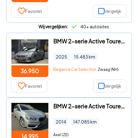
Favoriet
Vergelijk
Wij vergelijken:
40+ autosites
BMW 2-serie Active Tourer - 225e xDrive M Sport 245pk Panoramadak/Navigatie/360Camera
2025
15.483
km
Elegance Car Selection
Zwaag (NH)
36.950
Favoriet
Vergelijk
BMW 2-serie Active Tourer - 225i High Executive
2014
147.085
km
Axel (ZE)
14.995