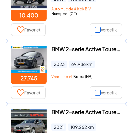
Auto Mudde & Kok B.V.
Nunspeet (GE)
10.400
Favoriet
Vergelijk
BMW 2-serie Active Tourer - 218i M Sport Aut. [ Pano Leder HUD HarmanKardon ]
2023
69.986
km
Vaartland.nl
Breda (NB)
27.745
Favoriet
Vergelijk
BMW 2-serie Active Tourer - 218i Business Edition | Navi Prof. | HUD | LED | Cruise
2021
109.262
km