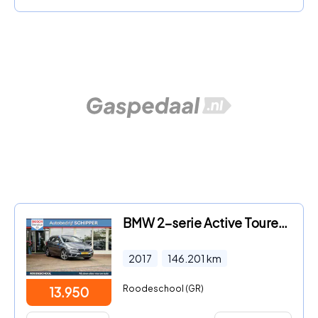
BMW 2-serie Active Tourer - 225xe iPerformance High Executive
2017
146.201
km
Roodeschool (GR)
13.950