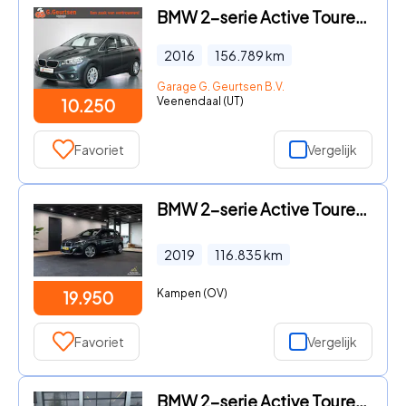
BMW 2-serie Active Tourer - 218i High Executive Stoelverwarming, Cruise Control, Navigat
2016
156.789
km
Garage G. Geurtsen B.V.
Veenendaal (UT)
10.250
Favoriet
Vergelijk
BMW 2-serie Active Tourer - 225xe iP High Exec. | Memory | HuD | Leder |
2019
116.835
km
Kampen (OV)
19.950
Favoriet
Vergelijk
BMW 2-serie Active Tourer - (f45) 220i 192pk High Executive