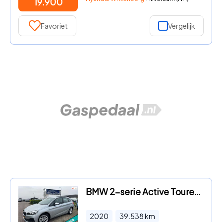
19.900
Favoriet
Vergelijk
BMW 2-serie Active Tourer - 225xe iPerformance
2020
39.538
km