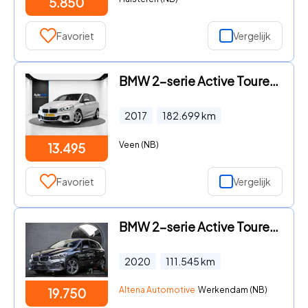
5.850
Favoriet
Vergelijk
BMW 2-serie Active Tourer - 218i Centennial Executive (LED, CRUISE, NAVI, M-SPORT, GOED
2017
182.699
km
Veen (NB)
13.495
Favoriet
Vergelijk
BMW 2-serie Active Tourer - 225xe iPerformance eDrive Edition Sport-line, BTW, camera, s
2020
111.545
km
Altena Automotive
Werkendam (NB)
19.750