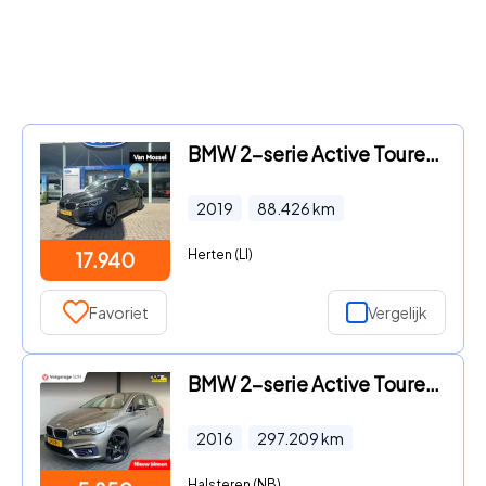
BMW 2-serie Active Tourer - 218i Executive Edition | Trekhaak | Leder | Camera | Head-up
2019
88.426
km
Herten (LI)
17.940
Favoriet
Vergelijk
BMW 2-serie Active Tourer - 214d Centennial Executive Sport Line|Cognac Leer|Sportstoele
2016
297.209
km
Halsteren (NB)