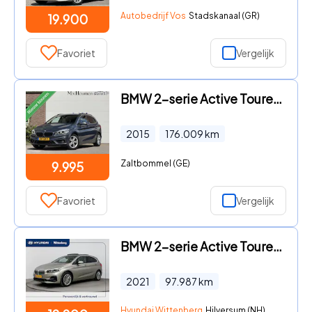
Autobedrijf Vos
Stadskanaal (GR)
19.900
Favoriet
Vergelijk
BMW 2-serie Active Tourer - 218i Automaat Stoelverwarming Trekhaak Afneembaar
2015
176.009
km
Zaltbommel (GE)
9.995
Favoriet
Vergelijk
BMW 2-serie Active Tourer - 225xe iPERFORMANCE HIGH EXECUTIVE | SCHUIF/KANTEL DAK | NAVI
2021
97.987
km
Hyundai Wittenberg
Hilversum (NH)