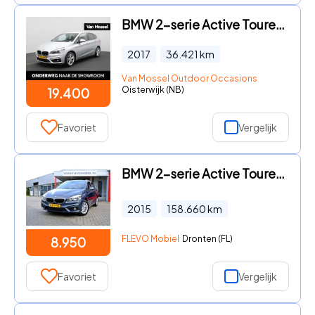
BMW 2-serie Active Tourer - 225i xDrive | ELEKTRISCHE BESTUURDERSSTOEL MET GEHEUGEN | |
2017
36.421
km
Van Mossel Outdoor Occasions
Oisterwijk (NB)
19.400
Favoriet
Vergelijk
BMW 2-serie Active Tourer - 218d Essential Navi|Clima|LMV
2015
158.660
km
FLEVO Mobiel
Dronten (FL)
8.950
Favoriet
Vergelijk