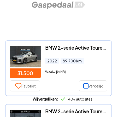
BMW 2-serie Active Tourer - 230e xDrive 326 PK M-Sport | Panodak | Head-up | Memory | Ha
2022
89.700
km
Waalwijk (NB)
31.500
Favoriet
Vergelijk
Wij vergelijken:
40+ autosites
BMW 2-serie Active Tourer - 218i | M-PAKKET | CAMERA | ORG. NL |