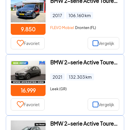
BMW 2-serie Active Tourer - 216i Executive Navi|Clima|LMV
2017
106.160
km
FLEVO Mobiel
Dronten (FL)
9.850
Favoriet
Vergelijk
BMW 2-serie Active Tourer - 218i Business Edition|SPORTSTOEL
2021
132.303
km
Leek (GR)
16.999
Favoriet
Vergelijk
BMW 2-serie Active Tourer - 218i M-Sport AUTOMAAT | Carplay | Camera | CruiseControl | S