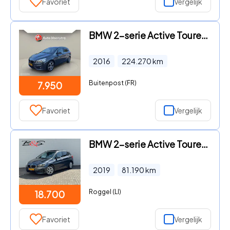
Favoriet
Vergelijk
BMW 2-serie Active Tourer - 225xe EXECUTIVE|PHEV|LED|SPORTSTOE
2016
224.270
km
Buitenpost (FR)
7.950
Favoriet
Vergelijk
BMW 2-serie Active Tourer - 225xe iPerformance High Executive Camera Panodak Clima Stoel
2019
81.190
km
Roggel (LI)
18.700
Favoriet
Vergelijk