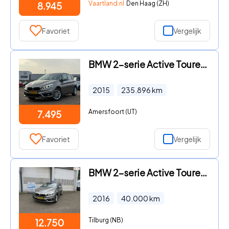
Vaartland.nl
Den Haag (ZH)
8.945
Favoriet
Vergelijk
BMW 2-serie Active Tourer - 218i High Executive/AUTOMAAT/LED
2015
235.896
km
Amersfoort (UT)
7.495
Favoriet
Vergelijk
BMW 2-serie Active Tourer - 218i Centennial High Executive 1ste eig leer panorama dak
2016
40.000
km
Tilburg (NB)
12.750