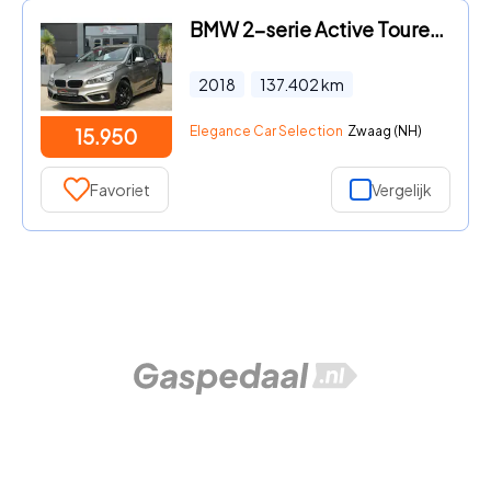
BMW 2-serie Active Tourer - 225i xDrive High Executive 232pk Navigatie/Stoelverwarming/C
2018
137.402
km
Elegance Car Selection
Zwaag (NH)
15.950
Favoriet
Vergelijk