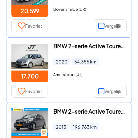
Bovensmilde (DR)
20.599
Favoriet
Vergelijk
BMW 2-serie Active Tourer - 225xe iPerformance Stoelverwarming | Camera | Cruise Control
2020
54.355
km
Amersfoort (UT)
17.700
Favoriet
Vergelijk
BMW 2-serie Active Tourer - 218i Essential Aut. [ Navi Climate Cruise ]
2015
196.783
km