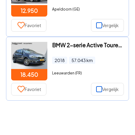
Apeldoorn (GE)
12.950
Favoriet
Vergelijk
BMW 2-serie Active Tourer - 225xe iPerformance High Executive | PHEV | Panoramadak | Sto
2018
57.043
km
Leeuwarden (FR)
18.450
Favoriet
Vergelijk