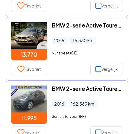
Favoriet
Vergelijk
BMW 2-serie Active Tourer - 220i Sport | Carplay | Trekhk Afn. | Or.NL-auto! Topstaat! |
2015
116.330
km
Nunspeet (GE)
13.770
Favoriet
Vergelijk
BMW 2-serie Active Tourer - 218i Centennial Executive NAVI/LEDER/CLIMA/TR.HAAK
2016
162.589
km
Surhuisterveen (FR)
11.995
Favoriet
Vergelijk