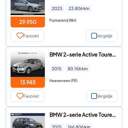
2023
23.806
km
Purmerend (NH)
29.950
Favoriet
Vergelijk
BMW 2-serie Active Tourer - 218i Essential
2015
80.156
km
Heerenveen (FR)
13.945
Favoriet
Vergelijk
BMW 2-serie Active Tourer - 225i xDrive High Executive | Leder | Stoelverwarming | Camer
2015
166.806
km