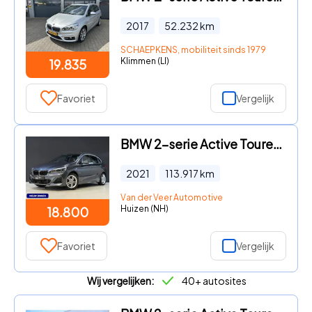
2017
52.232
km
SCHAEPKENS, mobiliteit sinds 1979
Klimmen (LI)
19.835
Favoriet
Vergelijk
BMW 2-serie Active Tourer - 225xe iPerformance Executive | M-Sport | Panoramadak | Stoel
2021
113.917
km
Van der Veer Automotive
Huizen (NH)
18.800
Favoriet
Vergelijk
Wij vergelijken:
40+ autosites