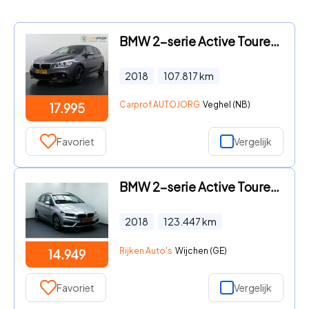
BMW 2-serie Active Tourer - 220i High Executive M Pakket Trekhaak Camera Automaat
2018
107.817
km
Carprof AUTOJORG
Veghel (NB)
17.995
Favoriet
Vergelijk
BMW 2-serie Active Tourer - 218i High Executive. Elek A Klep, Navi, Clima, Led Koplampen
2018
123.447
km
Rijken Auto's
Wijchen (GE)
14.949
Favoriet
Vergelijk