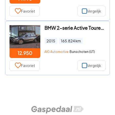
Favoriet
Vergelijk
BMW 2-serie Active Tourer - 225i xDrive High Executive | Trekhaak | H/K | HUD | Camera |
2015
165.824
km
AIG Automotive
Bunschoten (UT)
12.950
Favoriet
Vergelijk