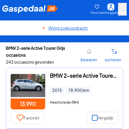
Favoriet
Inloggen
Menu
Wijzig zoekopdracht
BMW 2-serie Active Tourer Grijs
occasions
bewaren
sorteren
243 occasions gevonden
BMW 2-serie Active Tourer - Tour (f45). 218I AUT Active -PAN.DAK.PDC-STOELVERW.-BOVAG
2015
78.900
km
Heemstede (NH)
13.990
Favoriet
Vergelijk