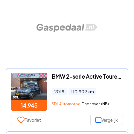
BMW 2-serie Active Tourer - 225xe iPerformance Executive // NAVI // CAMERA // HEAD UP DI
2018
110.909
km
SDL Automotive
Eindhoven (NB)
14.945
Favoriet
Vergelijk