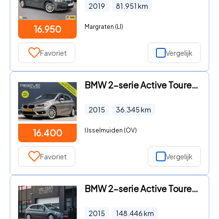
2019
81.951
km
Margraten (LI)
16.950
Favoriet
Vergelijk
BMW 2-serie Active Tourer - 218i High Executive Automaat | 1e eig. | nap! | Trekhaak | L
2015
36.345
km
IJsselmuiden (OV)
16.400
Favoriet
Vergelijk
BMW 2-serie Active Tourer - 220i Luxury | Trekhaak | Camera | 192 PK
2015
148.446
km