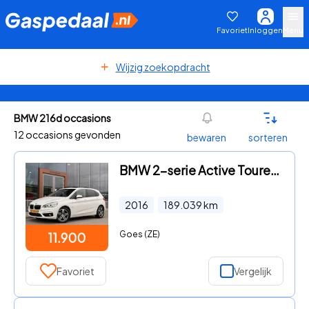
Favoriet
Inloggen
Menu
Wijzig zoekopdracht
BMW 216d occasions
12 occasions gevonden
bewaren
sorteren
BMW 2-serie Active Tourer - 216d Centennial Sport Line | Pano | Trekhaak | Stoelverwarmi
2016
189.039
km
Goes (ZE)
11.900
Favoriet
Vergelijk