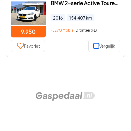
BMW 2-serie Active Tourer - 216d Essential Aut. Pano|Navi|Clima|Cam|LMV
2016
154.407
km
FLEVO Mobiel
Dronten (FL)
9.950
Favoriet
Vergelijk