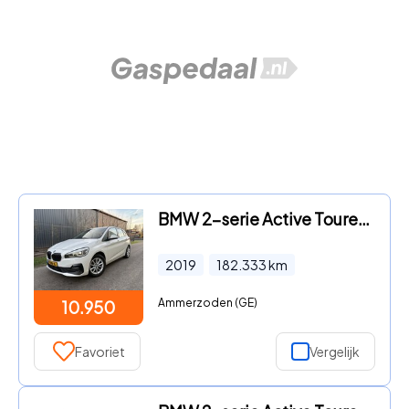
BMW 2-serie Active Tourer - 216d Executive / NAVI / AIRCO ECC / CRUISE / INCL BTW
2019
182.333
km
Ammerzoden (GE)
10.950
Favoriet
Vergelijk