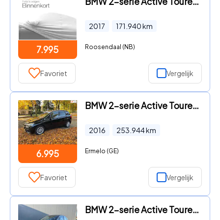
BMW 2-serie Active Tourer - 216d High Executive Met LED I NAVIG I PDC I LEER
2017
171.940
km
Roosendaal (NB)
7.995
Favoriet
Vergelijk
BMW 2-serie Active Tourer - 216d Automaat Executive | NAP| APK| Euro 6
2016
253.944
km
Ermelo (GE)
6.995
Favoriet
Vergelijk
BMW 2-serie Active Tourer - 216d Cent. Exec