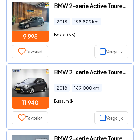
BMW 2-serie Active Tourer - 216d Corporate Lease Executive Automaat
2018
198.809
km
Boxtel (NB)
9.995
Favoriet
Vergelijk
BMW 2-serie Active Tourer - (financiering 216d
2018
169.000
km
Bussum (NH)
11.940
Favoriet
Vergelijk
BMW 2-serie Active Tourer - 216d Corporate Lease Executive Automaat/Trekhaak/Leer.