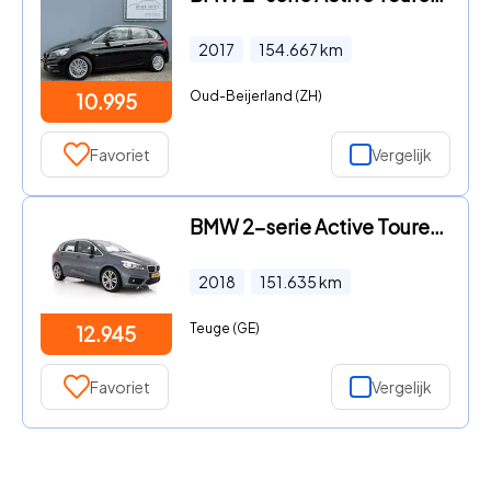
2017
154.667
km
Oud-Beijerland (ZH)
10.995
Favoriet
Vergelijk
BMW 2-serie Active Tourer - 216d Sportline Corporate Lease High Executive Aut. *LEATHER
2018
151.635
km
Teuge (GE)
12.945
Favoriet
Vergelijk