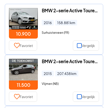
BMW 2-serie Active Tourer - 216D Automaat Hoge zit / Instap Corporate Lease Executive
2016
158.881
km
Surhuisterveen (FR)
10.900
Favoriet
Vergelijk
BMW 2-serie Active Tourer - 216 D Automaat Afn. Trekhaak Navigatie Cruise Airco PDC
2015
207.438
km
Vlijmen (NB)
11.500
Favoriet
Vergelijk