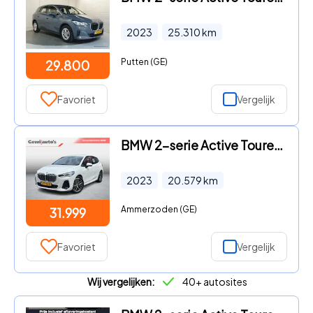
2023
25.310
km
Putten (GE)
29.800
Favoriet
Vergelijk
BMW 2-serie Active Tourer - 218i M-Sport Massage|HarmanKardon|Comfort
2023
20.579
km
Ammerzoden (GE)
31.999
Favoriet
Vergelijk
Wij vergelijken:
40+ autosites