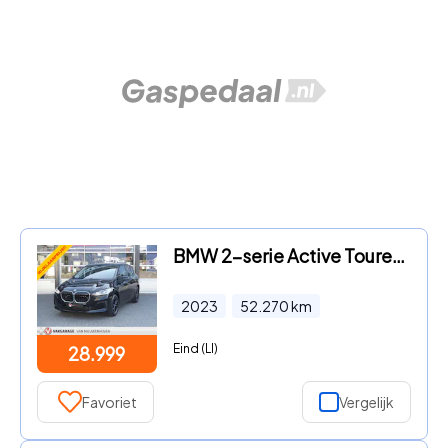
BMW 2-serie Active Tourer - 225e xDrive *t/m 10de bouwjaar garantie
2023
52.270
km
Eind (LI)
28.999
Favoriet
Vergelijk