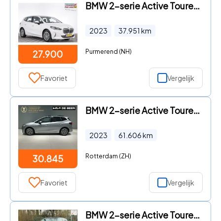
BMW 2-serie Active Tourer - 225 xDrive Luxury Line | Keyless | Camera | Sportstoelen | P
2023
37.951
km
Purmerend (NH)
27.900
Favoriet
Vergelijk
BMW 2-serie Active Tourer - (u06) 220i 156pk Aut M Pakket Leder Schuif/kantel Pano dak P
2023
61.606
km
Rotterdam (ZH)
30.845
Favoriet
Vergelijk
BMW 2-serie Active Tourer - 218i Exclusive 1 Eig. b.j. 3-2023 Leer sportstoelen, Navigat