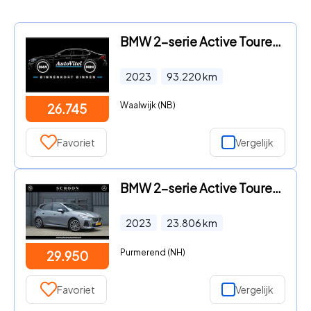
BMW 2-serie Active Tourer - 225e xDrive | Sportleder | M-Stuurwiel | Camera | Carplay
2023
93.220
km
Waalwijk (NB)
26.745
Favoriet
Vergelijk
BMW 2-serie Active Tourer - 218i | M-PAKKET | CAMERA | ORG. NL |
2023
23.806
km
Purmerend (NH)
29.950
Favoriet
Vergelijk