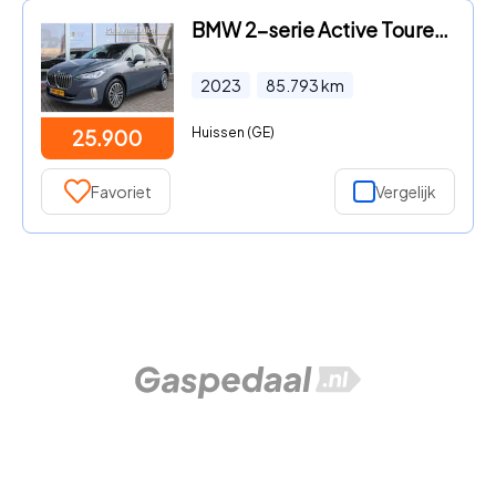
BMW 2-serie Active Tourer - (u06) 218i 136PK AUTOMAAT LUXURY Navi | Dab | Camera | Wides
2023
85.793
km
Huissen (GE)
25.900
Favoriet
Vergelijk