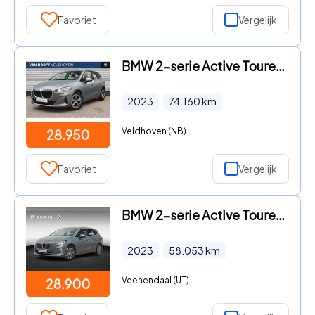
Favoriet
Vergelijk
BMW 2-serie Active Tourer - 218i Automaat / Comfort Access / Adaptieve LED / Parking Ass
2023
74.160
km
Veldhoven (NB)
28.950
Favoriet
Vergelijk
BMW 2-serie Active Tourer - 218i | Luxury Line | Harman-Kardon | Achteruitrijcamera | Ac
2023
58.053
km
Veenendaal (UT)
28.900