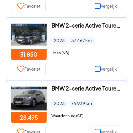
Favoriet
Vergelijk
BMW 2-serie Active Tourer - 218i Automaat / Trekhaak / Panoramadak / Sportstoelen / Comf
2023
37.467
km
Uden (NB)
31.850
Favoriet
Vergelijk
BMW 2-serie Active Tourer - 218i Luxury Line Automaat / Sportstoelen / Achteruitrijcamer
2023
76.939
km
Waardenburg (GE)
28.495
Favoriet
Vergelijk