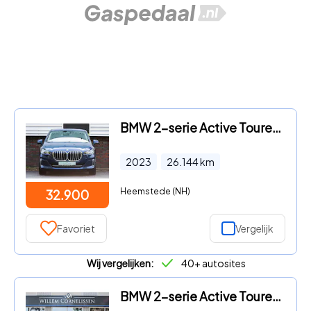
BMW 2-serie Active Tourer - 225 e xDrive Luxury Line
2023
26.144
km
Heemstede (NH)
32.900
Favoriet
Vergelijk
Wij vergelijken:
40+ autosites
BMW 2-serie Active Tourer - 230e xDrive Pano Trekhaak Head Up Elc Stoelen Came