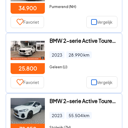
Purmerend (NH)
34.900
Favoriet
Vergelijk
BMW 2-serie Active Tourer - 218i | Eerste eigenaar | Volledig BMW onderhouden |
2023
28.990
km
Geleen (LI)
25.800
Favoriet
Vergelijk
BMW 2-serie Active Tourer - M-Sport 326PK plug in Ned auto
2023
55.504
km
Stolwijk (ZH)