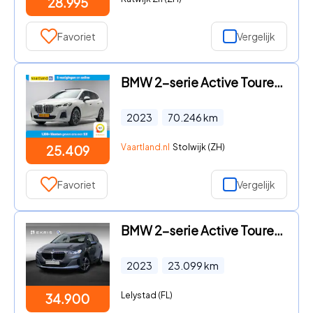
28.995
Favoriet
Vergelijk
BMW 2-serie Active Tourer - 218i M Sport Aut. [ Panorama Leder HUD Harman/Kardon ]
2023
70.246
km
Vaartland.nl
Stolwijk (ZH)
25.409
Favoriet
Vergelijk
BMW 2-serie Active Tourer - 225e xDrive | Panorama Dak | Trekhaak | Achteruitrijcamera |
2023
23.099
km
Lelystad (FL)
34.900