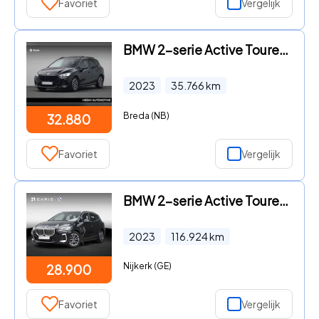
Favoriet
Vergelijk
BMW 2-serie Active Tourer - 220i | M-Sport | Trekhaak | Panoramadak | Stoelverwarming be
2023
35.766
km
Breda (NB)
32.880
Favoriet
Vergelijk
BMW 2-serie Active Tourer - 225e xDrive | M Sportpakket | Innovation Pack | Driving Assi
2023
116.924
km
Nijkerk (GE)
28.900
Favoriet
Vergelijk