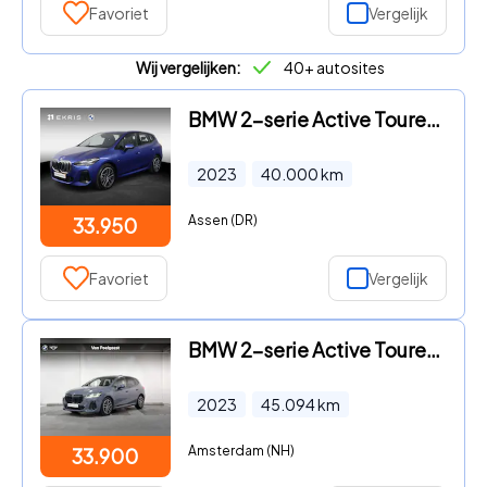
Favoriet
Vergelijk
Wij vergelijken:
40+ autosites
BMW 2-serie Active Tourer - 230e xDrive | SOH 97% | M Sportpakket | Head-Up Display | Pa
2023
40.000
km
Assen (DR)
33.950
Favoriet
Vergelijk
BMW 2-serie Active Tourer - 218i | M-Sport | Comfort Access | Panoramadak | Stoelverwarm
2023
45.094
km
Amsterdam (NH)
33.900