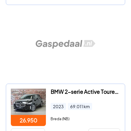
BMW 2-serie Active Tourer - 218i Executive Luxury Line Automaat / Widescreen Display / N
2023
69.011
km
Breda (NB)
26.950