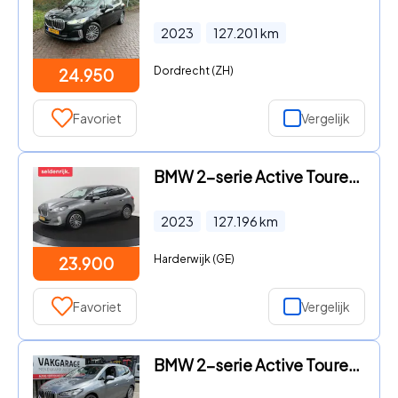
2023
127.201
km
Dordrecht (ZH)
24.950
Favoriet
Vergelijk
BMW 2-serie Active Tourer - 225e xDrive Luxury Line | SOH 95, 1% | Trekhaak | Leder | Fu
2023
127.196
km
Harderwijk (GE)
23.900
Favoriet
Vergelijk
BMW 2-serie Active Tourer - 225e xDrive Luxury Line 17"/Leder + memory/Panoramadak/Camer