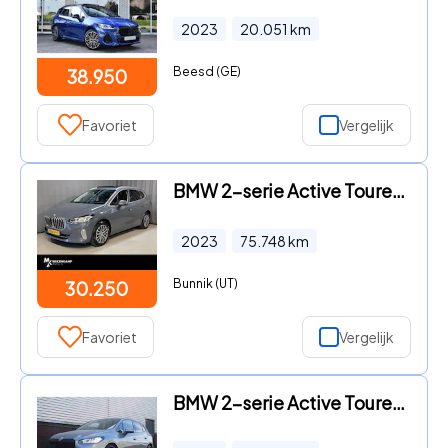
2023
20.051
km
Beesd (GE)
38.950
Favoriet
Vergelijk
BMW 2-serie Active Tourer - 225e xDrive Luxury Line 17"/Leder + memory/Panoramadak/Stoel
2023
75.748
km
Bunnik (UT)
30.250
Favoriet
Vergelijk
BMW 2-serie Active Tourer - 223i 218PK M-Sport/Driving Assistent Plus/Leer 1 Jaar Garant