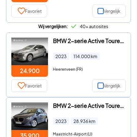
Favoriet
Vergelijk
Wij vergelijken:
40+ autosites
BMW 2-serie Active Tourer - 218i | LED | Leder | Navigatie | Sportstoelen | Chrome line
2023
114.000
km
Heerenveen (FR)
24.900
Favoriet
Vergelijk
BMW 2-serie Active Tourer - 225e xDrive | Head-Up Display | Voorstoelen Verwarmd | SOH 9
2023
28.936
km
Maastricht-Airport (LI)
35.900