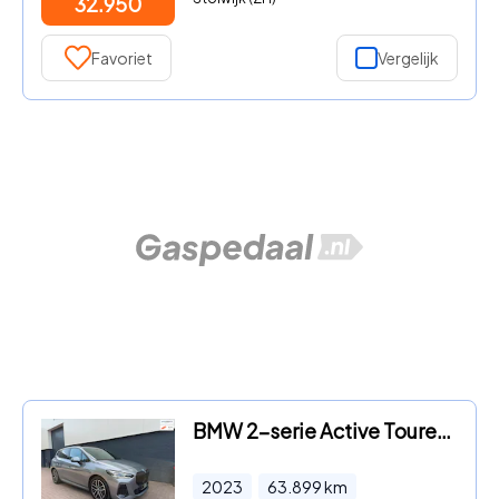
32.950
Favoriet
Vergelijk
BMW 2-serie Active Tourer - 218I M SPORT PANO 360 CAMERA LEER
2023
63.899
km