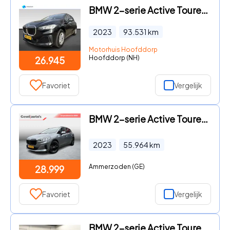
BMW 2-serie Active Tourer - 2 Serie Active Tourer | 225e xDrive Plug-in Hybride | Trekha
2023
93.531
km
Motorhuis Hoofddorp
Hoofddorp (NH)
26.945
Favoriet
Vergelijk
BMW 2-serie Active Tourer - 225e xDrive
2023
55.964
km
Ammerzoden (GE)
28.999
Favoriet
Vergelijk
BMW 2-serie Active Tourer - 218i Trekhaak | Camera | Dealerauto | Carplay | 218