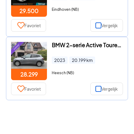
Eindhoven (NB)
29.500
Favoriet
Vergelijk
BMW 2-serie Active Tourer - 225e xDrive
2023
20.199
km
Heesch (NB)
28.299
Favoriet
Vergelijk