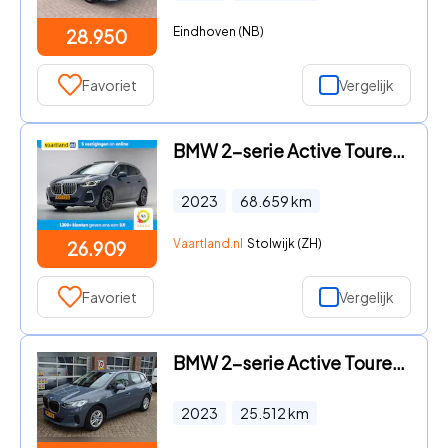
Eindhoven (NB)
28.950
Favoriet
Vergelijk
BMW 2-serie Active Tourer - 218i M Sport Aut. [ Panoramadak Leder HUD Harman/Kardon ]
2023
68.659
km
Vaartland.nl
Stolwijk (ZH)
26.909
Favoriet
Vergelijk
BMW 2-serie Active Tourer - Elect 225e xDrive, Trekhaak
2023
25.512
km