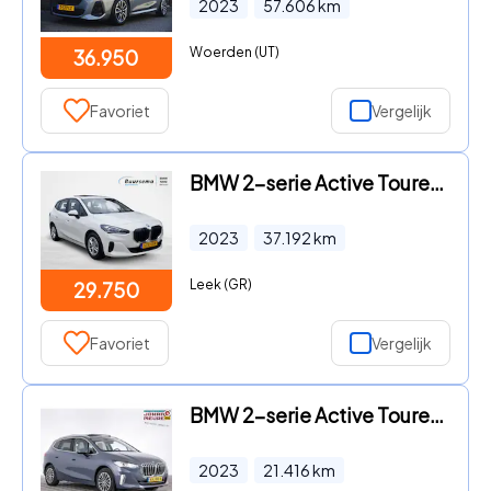
2023
57.606
km
Woerden (UT)
36.950
Favoriet
Vergelijk
BMW 2-serie Active Tourer - 225e xDrive | Head-up | Panoramadak | Lederen MemorySeats |
2023
37.192
km
Leek (GR)
29.750
Favoriet
Vergelijk
BMW 2-serie Active Tourer - ActiveTourer 230e xDrive Luxury line | PANORAMADAK | LEDER |
2023
21.416
km