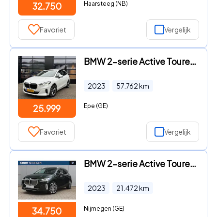
Haarsteeg (NB)
32.750
Favoriet
Vergelijk
BMW 2-serie Active Tourer - 218i Luxury Line Headup Camera
2023
57.762
km
Epe (GE)
25.999
Favoriet
Vergelijk
BMW 2-serie Active Tourer - 220i Luxury Line Automaat / Panoramadak / Trekhaak / Sportst
2023
21.472
km
Nijmegen (GE)
34.750