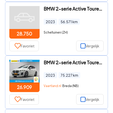
BMW 2-serie Active Tourer - 218iA LUXURY Line FULL LED | LEDER | CAMERA | CARPLAY | NAVI
2023
56.571
km
Schelluinen (ZH)
28.750
Favoriet
Vergelijk
BMW 2-serie Active Tourer - 218i M Sport Aut. [ Panorama Leder HUD HarmanKardon ]
2023
75.227
km
Vaartland.nl
Breda (NB)
26.909
Favoriet
Vergelijk