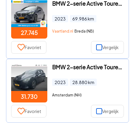
BMW 2-serie Active Tourer - 218i M Sport Aut. [ Pano Leder HUD HarmanKardon ]
2023
69.986
km
Vaartland.nl
Breda (NB)
27.745
Favoriet
Vergelijk
BMW 2-serie Active Tourer - 220i l M-Sport | 18 inch M Dubbelspaak (Styling 938 M) in Bi
2023
28.880
km
Amsterdam (NH)
31.730
Favoriet
Vergelijk