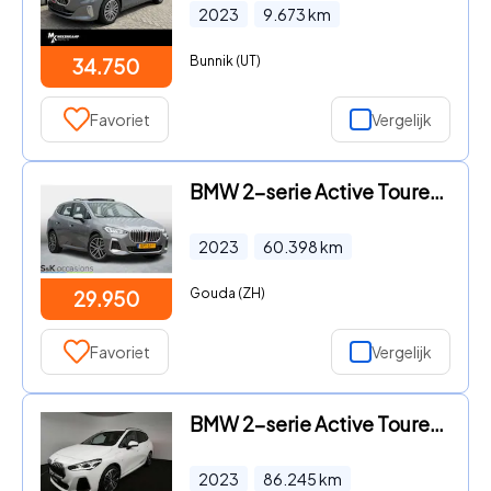
2023
9.673
km
Bunnik (UT)
34.750
Favoriet
Vergelijk
BMW 2-serie Active Tourer - 225e xDrive
2023
60.398
km
Gouda (ZH)
29.950
Favoriet
Vergelijk
BMW 2-serie Active Tourer - 225e xDrive M-sport | Panoramadak | Lederen bekleding | Head
2023
86.245
km