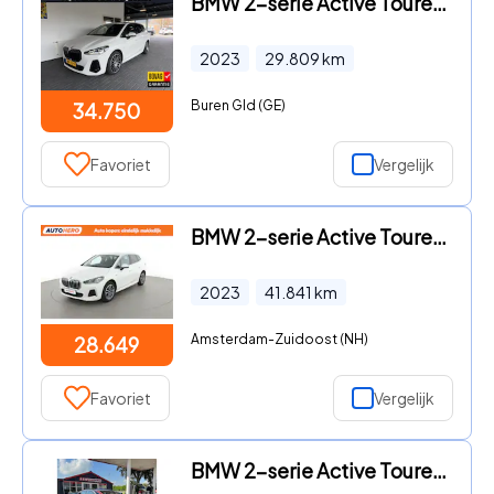
BMW 2-serie Active Tourer - 220i M-Sport / Pano / H&K / Stoelverwarming / HUD / Mild Hyb
2023
29.809
km
Buren Gld (GE)
34.750
Favoriet
Vergelijk
BMW 2-serie Active Tourer - 225e xDrive |XV12378|
2023
41.841
km
Amsterdam-Zuidoost (NH)
28.649
Favoriet
Vergelijk
BMW 2-serie Active Tourer - (f45) 225xe 224pk Aut Model M Sport