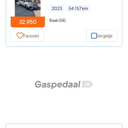
2023
54.157
km
Baak (GE)
32.950
Favoriet
Vergelijk