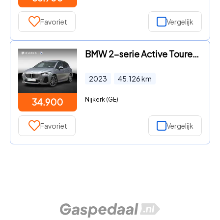
Favoriet
Vergelijk
BMW 2-serie Active Tourer - 220i | M Sportpakket | Panodak | Trekhaak | Head-Up | Harman
2023
45.126
km
Nijkerk (GE)
34.900
Favoriet
Vergelijk