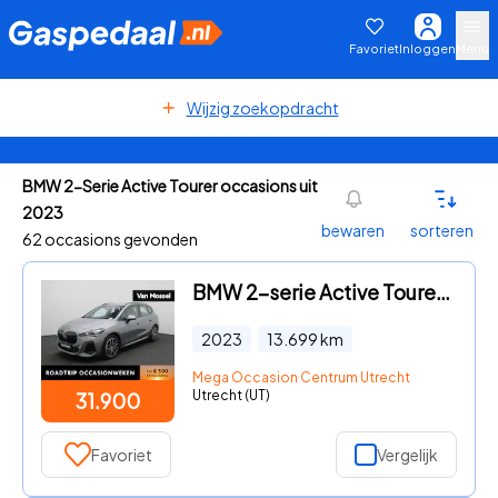
Favoriet
Inloggen
Menu
Wijzig zoekopdracht
BMW 2-Serie Active Tourer occasions uit
2023
bewaren
sorteren
62 occasions gevonden
BMW 2-serie Active Tourer - 218i M-Sport AUTOMAAT | Carplay | Camera | CruiseControl | S
2023
13.699
km
Mega Occasion Centrum Utrecht
Utrecht (UT)
31.900
Favoriet
Vergelijk