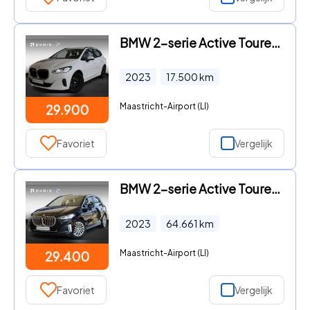
BMW 2-serie Active Tourer - 218i | Parkeersensoren | Achteruitrij Camera| Cruise Control
2023
17.500
km
Maastricht-Airport (LI)
29.900
Favoriet
Vergelijk
BMW 2-serie Active Tourer - 218i | Harman/Kardon | Achteruitrijcamera | Voorstoelen met
2023
64.661
km
Maastricht-Airport (LI)
29.400
Favoriet
Vergelijk