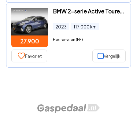
BMW 2-serie Active Tourer - 225e xDrive | LED | Navigatie | Trekhaak | Chrome line | Spo
2023
117.000
km
Heerenveen (FR)
27.900
Favoriet
Vergelijk