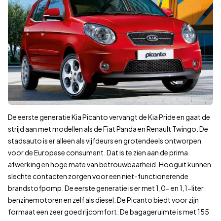
De eerste generatie Kia Picanto vervangt de Kia Pride en gaat de
strijd aan met modellen als de Fiat Panda en Renault Twingo. De
stadsauto is er alleen als vijfdeurs en grotendeels ontworpen
voor de Europese consument. Dat is te zien aan de prima
afwerking en hoge mate van betrouwbaarheid. Hooguit kunnen
slechte contacten zorgen voor een niet-functionerende
brandstofpomp. De eerste generatie is er met 1,0- en 1,1-liter
benzinemotoren en zelf als diesel. De Picanto biedt voor zijn
formaat een zeer goed rijcomfort. De bagageruimte is met 155