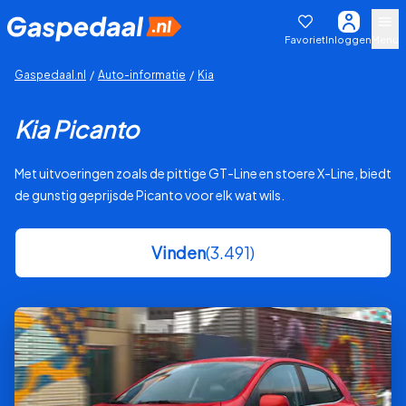
Favoriet
Inloggen
Menu
Gaspedaal.nl
/
Auto-informatie
/
Kia
Kia Picanto
Met uitvoeringen zoals de pittige GT-Line en stoere X-Line, biedt
de gunstig geprijsde Picanto voor elk wat wils.
Vinden
(3.491)