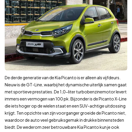
70.000–80.000 km
80.000–90.000 km
90.000–100.000 km
100.000–110.000 km
110.000–120.000 km
120.000–130.000 km
130.000–140.000 km
140.000–150.000 km
150.000–160.000 km
160.000–170.000 km
De derde generatie van de Kia Picanto is er alleen als vijfdeurs.
170.000–180.000 km
Nieuw is de GT-Line, waarbij het dynamische uiterlijk samen gaat
180.000–190.000 km
met sportieve prestaties. De 1,0-liter turbobenzinemotor levert
190.000–200.000 km
immers een vermogen van 100 pk. Bijzonder is de Picanto X-Line
200.000–210.000 km
die iets hoger op de wielen staat en een SUV-achtige uitdossing
210.000–220.000 km
krijgt. Ten opzichte van zijn voorganger groeide de Picanto niet,
220.000–230.000 km
waardoor de auto veel gebruiksgemak in drukke binnensteden
230.000–240.000 km
biedt. De wederom zeer betrouwbare Kia Picanto kun je ook