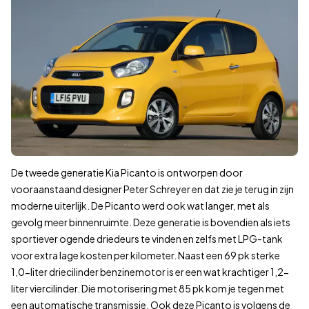
2021
€ 6.
2022
€ 5.
2023
€ 10
2024
€ 12
2025
€ 15
2026
€ 18
Voor deze prijsinformatie vergelijken wij het actuele aanbod op
Laatste update:
vandaag om 15:35
.
Bekijk aanbod
De tweede generatie Kia Picanto is ontworpen door
3.491
vooraanstaand designer Peter Schreyer en dat zie je terug in zijn
moderne uiterlijk. De Picanto werd ook wat langer, met als
gevolg meer binnenruimte. Deze generatie is bovendien als iets
sportiever ogende driedeurs te vinden en zelfs met LPG-tank
voor extra lage kosten per kilometer. Naast een 69 pk sterke
1,0-liter driecilinder benzinemotor is er een wat krachtiger 1,2-
liter viercilinder. Die motorisering met 85 pk kom je tegen met
een automatische transmissie. Ook deze Picanto is volgens de