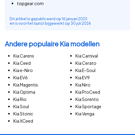
topgear.com
Dit artikel is gepubliceerd op
16 januari 2025
en is voor het laatst bijgewerkt op
30 juli 2026
Andere populaire Kia modellen
Kia Carens
Kia Carnival
Kia Ceed
Kia Cerato
Kia e-Niro
Kia E-Soul
Kia EV6
Kia EV9
Kia Magentis
Kia Niro
Kia Optima
Kia ProCeed
Kia Rio
Kia Sorento
Kia Soul
Kia Sportage
Kia Stonic
Kia Venga
Kia XCeed