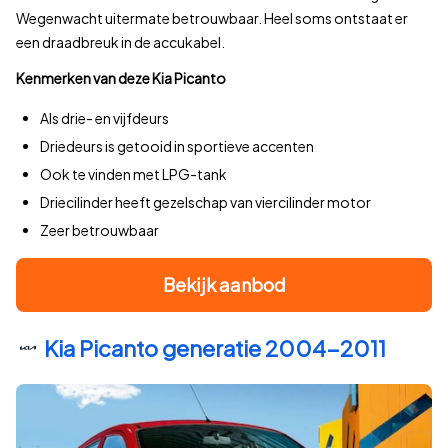
Wegenwacht uitermate betrouwbaar. Heel soms ontstaat er
een draadbreuk in de accukabel.
Kenmerken van deze Kia Picanto
Als drie- en vijfdeurs
Driedeurs is getooid in sportieve accenten
Ook te vinden met LPG-tank
Driecilinder heeft gezelschap van viercilinder motor
Zeer betrouwbaar
Bekijk aanbod
Kia Picanto generatie 2004-2011