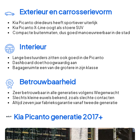
€0 – €5.000
Exterieur en carrosserievorm
€5.000 – €10.000
Kia Picanto driedeurs heeft sportiever uiterlijk
€10.000 – €15.000
Kia Picanto X-Line oogt als stoere SUV
€15.000 – €20.000
Compacte buitenmaten, dus goed manoeuvreerbaar in de stad
€20.000 – €25.000
Interieur
€25.000 – €30.000
€30.000 – €35.000
Lange bestuurders zitten ook goed in de Picanto
Dashboard doet hoogwaardig aan
Wat is de gemiddelde prijs per kilometerstand?
Bagageruimte een van de grotere in zijn klasse
Gemiddelde prijs van een Kia Picanto occasion per kilometer
K
Betrouwbaarheid
0–10.000 km
Zeer betrouwbaar in alle generaties volgens Wegenwacht
10.000–20.000 km
Slechts kleine euvels bekend, zoals slechte contacten
Altijd zeven jaar fabrieksgarantie vanaf tweede generatie
20.000–30.000 km
30.000–40.000 km
Kia Picanto generatie 2017+
40.000–50.000 km
50.000–60.000 km
60.000–70.000 km