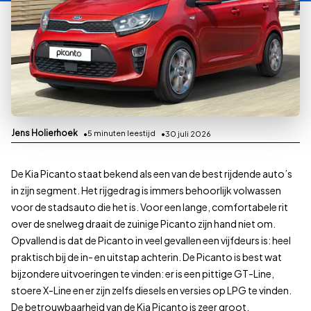
Jens Holierhoek
5
minuten leestijd
30 juli 2026
De Kia Picanto staat bekend als een van de best rijdende auto’s
in zijn segment. Het rijgedrag is immers behoorlijk volwassen
voor de stadsauto die het is. Voor een lange, comfortabele rit
over de snelweg draait de zuinige Picanto zijn hand niet om.
Opvallend is dat de Picanto in veel gevallen een vijfdeurs is: heel
praktisch bij de in- en uitstap achterin. De Picanto is best wat
bijzondere uitvoeringen te vinden: er is een pittige GT-Line,
stoere X-Line en er zijn zelfs diesels en versies op LPG te vinden.
De betrouwbaarheid van de Kia Picanto is zeer groot.