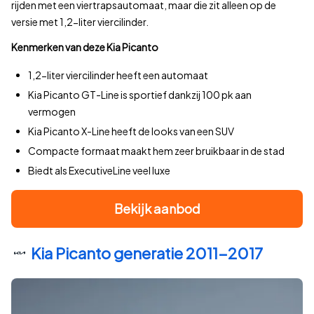
rijden met een viertrapsautomaat, maar die zit alleen op de
240.000–250.000 km
versie met 1,2-liter viercilinder.
250.000–260.000 km
260.000–270.000 km
Kenmerken van deze Kia Picanto
270.000–280.000 km
1,2-liter viercilinder heeft een automaat
280.000–290.000 km
Kia Picanto GT-Line is sportief dankzij 100 pk aan
290.000 km
vermogen
Wat is de gemiddelde prijs per bouwjaar?
Kia Picanto X-Line heeft de looks van een SUV
Minimumprijs, gemiddelde prijs, maximumprijs en aantal Kia Pi
Bouwjaar
Compacte formaat maakt hem zeer bruikbaar in de stad
2012
€ 75
Biedt als ExecutiveLine veel luxe
2013
€ 1.
2014
€ 1.
Bekijk aanbod
2015
€ 3.
2016
€ 99
Kia Picanto generatie 2011-2017
2017
€ 2.
2018
€ 3.
2019
€ 5.
2020
€ 6.