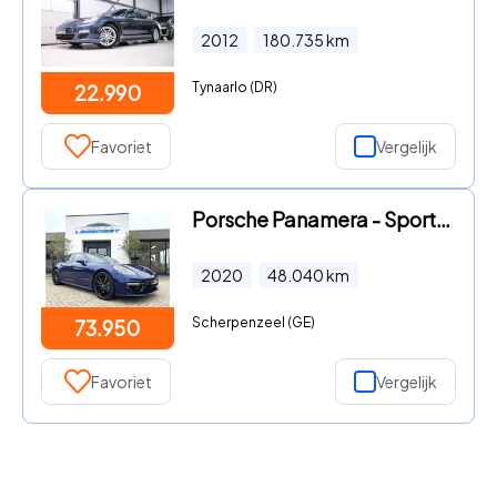
2012
180.735
km
Tynaarlo (DR)
22.990
Favoriet
Vergelijk
Porsche Panamera - Sport Turismo 2.9 4s E-Hybrid | Org. NL | Pano | Sport Chron
2020
48.040
km
Scherpenzeel (GE)
73.950
Favoriet
Vergelijk