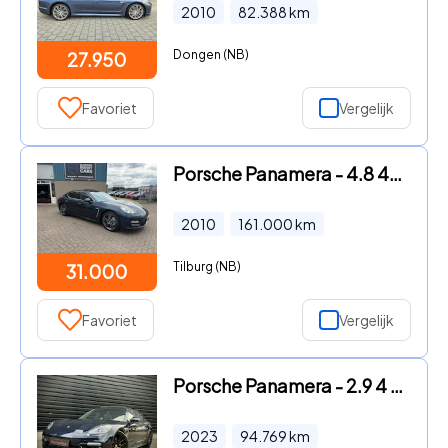
2010
82.388
km
Dongen (NB)
27.950
Favoriet
Vergelijk
Porsche Panamera - 4.8 4S in sublieme staat
2010
161.000
km
Tilburg (NB)
31.000
Favoriet
Vergelijk
Porsche Panamera - 2.9 4 E-Hybrid PLATIN|PANO|CHRONO|SOFT|4WL STURING
2023
94.769
km