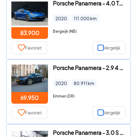
Porsche Panamera - 4.0 Turbo S E-Hybrid ACC Headup PDLS+ Bose Achterasbest. Spo
2020
111.000
km
Bergeijk (NB)
83.900
Favoriet
Vergelijk
Porsche Panamera - 2.9 4 E-Hybrid 10 Years Edition l Sport Chrono l Stoelkoelin
2020
80.911
km
Emmen (DR)
69.950
Favoriet
Vergelijk
Porsche Panamera - 3.0 S Hybrid | Yachting Blue | Executive Rear Seat | youngti