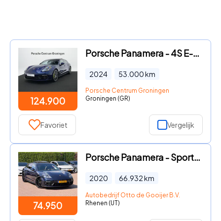
Porsche Panamera - 4S E-Hybrid Sport Turismo
2024
53.000
km
Porsche Centrum Groningen
Groningen (GR)
124.900
Favoriet
Vergelijk
Porsche Panamera - Sport Turismo 2.9 4S E-Hybrid / Panoramadak / 360Camera / He
2020
66.932
km
Autobedrijf Otto de Gooijer B.V.
Rhenen (UT)
74.950