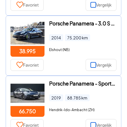
Favoriet
Vergelijk
Porsche Panamera - 3.0 S E-Hybrid
2014
75.200
km
Elshout (NB)
38.995
Favoriet
Vergelijk
Porsche Panamera - Sport Turismo 2.9 4 E-Hybrid
2019
88.785
km
Hendrik-Ido-Ambacht (ZH)
66.750
Favoriet
Vergelijk