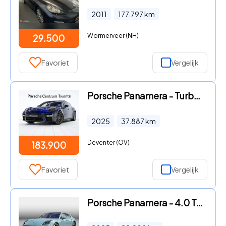
2011
177.797
km
Wormerveer (NH)
29.500
Favoriet
Vergelijk
Porsche Panamera - Turbo E-Hybrid
2025
37.887
km
Deventer (OV)
183.900
Favoriet
Vergelijk
Porsche Panamera - 4.0 Turbo E-Hybrid Burmester|Nachtzicht