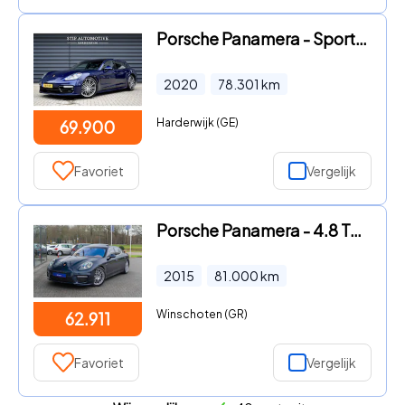
Porsche Panamera - Sport Turismo 2.9 4 E-Hybrid 462pk SportDesign | Pano | ACC
2020
78.301
km
Harderwijk (GE)
69.900
Favoriet
Vergelijk
Porsche Panamera - 4.8 Turbo S|571PK|Exclusive|1ste Eig|Org.NL|Dealer Onderhoud
2015
81.000
km
Winschoten (GR)
62.911
Favoriet
Vergelijk