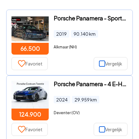
Porsche Panamera - Sport Turismo 2.9 4 E-Hybrid, Sport Chrono, Rear Entertainme
2019
90.140
km
Alkmaar (NH)
66.500
Favoriet
Vergelijk
Porsche Panamera - 4 E-Hybrid
2024
29.959
km
Deventer (OV)
124.900
Favoriet
Vergelijk