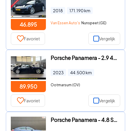
2018
171.190
km
Van Essen Auto's
Nunspeet (GE)
46.895
Favoriet
Vergelijk
Porsche Panamera - 2.9 4S E-Hybrid 560 PK ACC Luchtvering Memory LED Stuurverwa
2023
44.500
km
Ootmarsum (OV)
89.950
Favoriet
Vergelijk
Porsche Panamera - 4.8 S/ YACHTING MAHOGANY PACKAGE