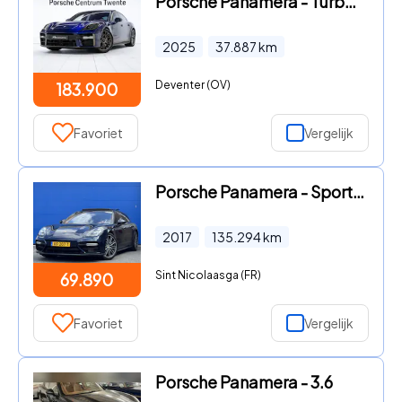
Porsche Panamera - Turbo E-Hybrid
2025
37.887
km
Deventer (OV)
183.900
Favoriet
Vergelijk
Porsche Panamera - Sport Turismo 4.0 Turbo | Sport Chrono | Sport & design | Tr
2017
135.294
km
Sint Nicolaasga (FR)
69.890
Favoriet
Vergelijk
Porsche Panamera - 3.6