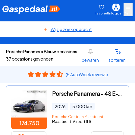
Favoriet
Inloggen
Menu
Wijzig zoekopdracht
Porsche Panamera Blauw occasions
37 occasions gevonden
bewaren
sorteren
(5 AutoWeek reviews)
Porsche Panamera - 4S E-Hybrid
2026
5.000
km
Porsche Centrum Maastricht
Maastricht-Airport (LI)
174.750