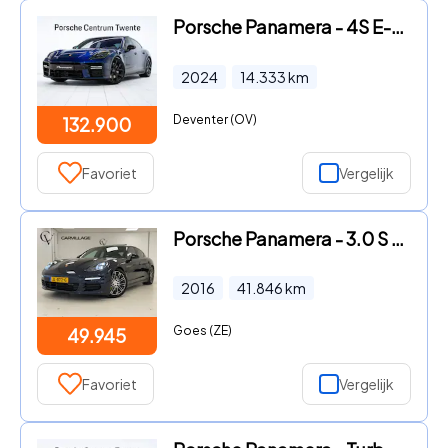
Porsche Panamera - 4S E-Hybrid
2024
14.333
km
Deventer (OV)
132.900
Favoriet
Vergelijk
Porsche Panamera - 3.0 S E-Hybrid | ORG. NL | 1e. Eigenaar | Night Blue metalli
2016
41.846
km
Goes (ZE)
49.945
Favoriet
Vergelijk