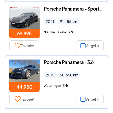
Porsche Panamera - Sport Turismo 2.9 4S E-Hybrid SportDesign Chrono Pakket Soft
2021
91.485
km
Nieuwe Pekela (GR)
69.895
Favoriet
Vergelijk
Porsche Panamera - 3.6
2015
50.650
km
Wateringen (ZH)
44.950
Favoriet
Vergelijk