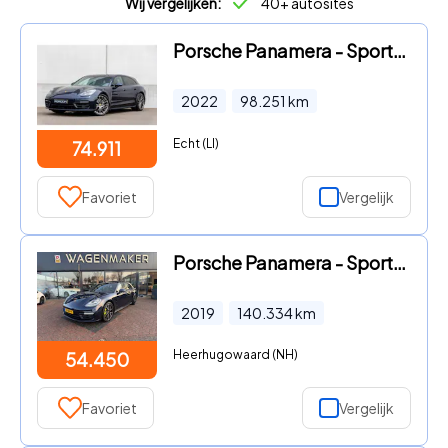
Wij vergelijken:
40+ autosites
Porsche Panamera - Sport Turismo 2.9 4 E-Hybrid Platinum Edition
2022
98.251
km
Echt (LI)
74.911
Favoriet
Vergelijk
Porsche Panamera - Sport Turismo 2.9 4 E-Hybrid Carbon|360CAM
2019
140.334
km
Heerhugowaard (NH)
54.450
Favoriet
Vergelijk