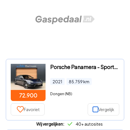
Porsche Panamera - Sport Turismo 2.9 4S E-Hybrid SPORTUITLAAT|4W-BESTURING|PANO
2021
85.759
km
Dongen (NB)
72.900
Favoriet
Vergelijk
Wij vergelijken:
40+ autosites