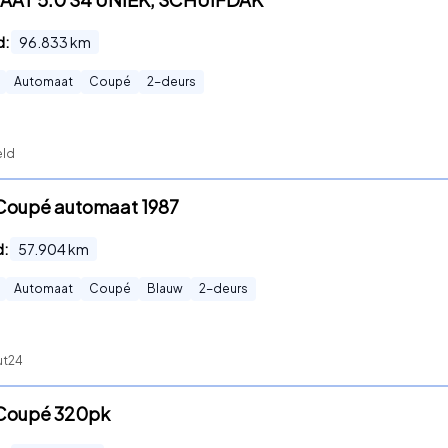
d:
96.833
km
Automaat
Coupé
2
-deurs
eld
 Coupé automaat 1987
d:
57.904
km
Automaat
Coupé
Blauw
2
-deurs
ut24
4 Coupé 320pk