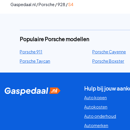
Gaspedaal.nl
/
Porsche
/
928
/
S4
Populaire Porsche modellen
Porsche 911
Porsche Cayenne
Porsche Taycan
Porsche Boxster
Hulp bij jouw aan
Auto kopen
Autokosten
Auto onderhoud
Automerken