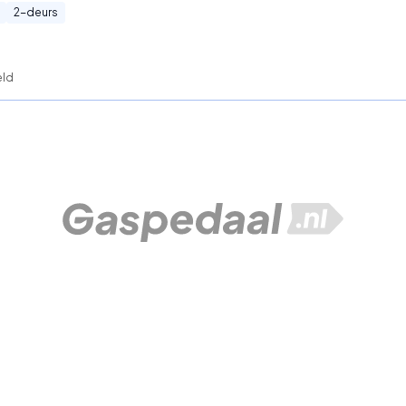
2
-deurs
eld