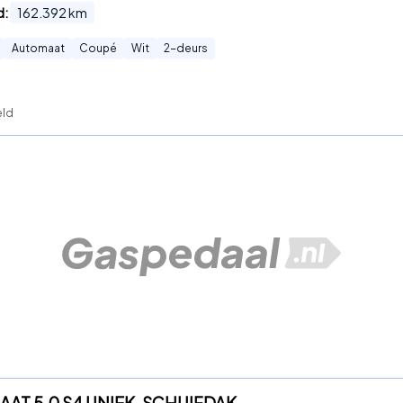
d:
162.392
km
Automaat
Coupé
Wit
2
-deurs
eld
MAAT 5.0 S4 UNIEK, SCHUIFDAK