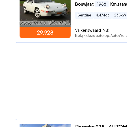
Bouwjaar:
1988
Km.stan
Benzine
4.474
cc
235
kW
Valkenswaard (NB)
29.928
Bekijk deze auto op: AutoWer
Porsche 928 - AUTO