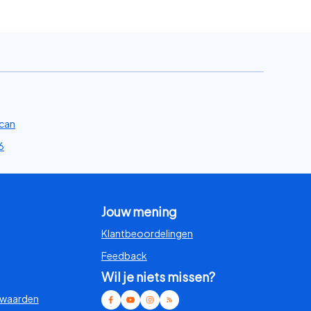
can
6
Jouw mening
Klantbeoordelingen
Feedback
Wil je niets missen?
rwaarden