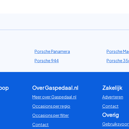
Porsche Panamera
Porsche Ma
Porsche 944
Porsche 35
koop
Over Gaspedaal.nl
Zakelijk
Meer over Gaspedaal.nl
Adverteren
Occasions per regio
Contact
Overig
Occasions per filter
Gebruiksvoo
Contact