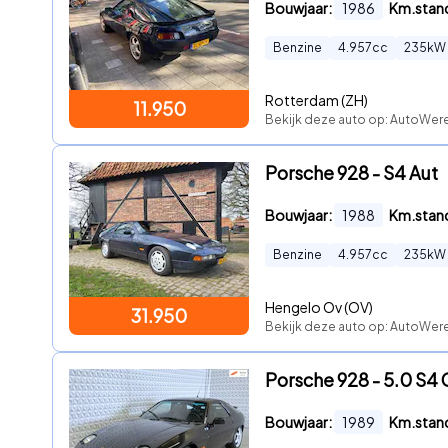
Bouwjaar:
1986
Km.stan
Benzine
4.957
cc
235
kW
Rotterdam (ZH)
11.950
Bekijk deze auto op: AutoWer
Porsche 928 - S4 Aut
Bouwjaar:
1988
Km.stan
Benzine
4.957
cc
235
kW
Hengelo Ov (OV)
31.950
Bekijk deze auto op: AutoWer
Porsche 928 - 5.0 S4
Bouwjaar:
1989
Km.stan