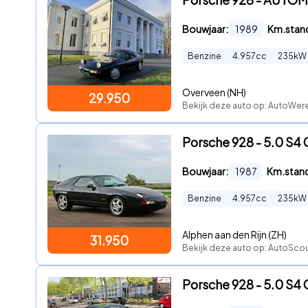
Bouwjaar:
1989
Km.stan
Benzine
4.957
cc
235
kW
Overveen (NH)
29.950
Bekijk deze auto op: AutoWer
Porsche 928 - 5.0 S4
Bouwjaar:
1987
Km.stan
Benzine
4.957
cc
235
kW
Alphen aan den Rijn (ZH)
31.950
Bekijk deze auto op: AutoSco
Porsche 928 - 5.0 S