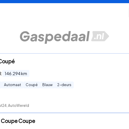
 Coupé
d:
146.294
km
Automaat
Coupé
Blauw
2
-deurs
ut24, AutoWereld
S4 Coupe Coupe