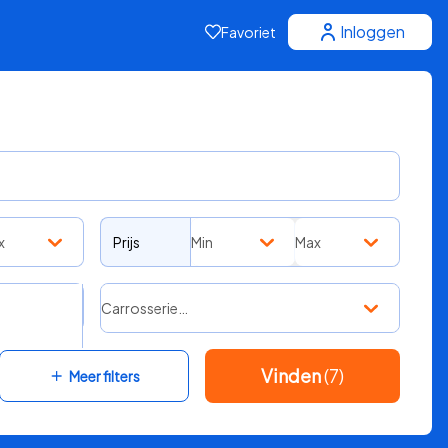
Inloggen
Favoriet
x
Prijs
Min
Max
Carrosserie…
Vinden
(7)
Meer filters