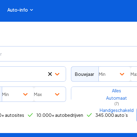
Auto-info
Bouwjaar
Min
Ma
Transmissie
Alles
Min
Max
Automaat
(
7
)
Handgeschakeld
+ autosites
10.000+ autobedrijven
345.000 auto’s