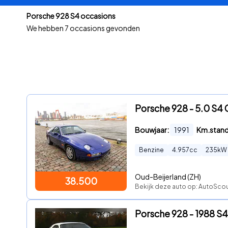
Porsche 928 S4 occasions
We hebben
7 occasions gevonden
Porsche 928 - 5.0 S4
Bouwjaar:
1991
Km.stan
Benzine
4.957
cc
235
kW
Oud-Beijerland (ZH)
38.500
Bekijk deze auto op: AutoSco
Porsche 928 - 1988 