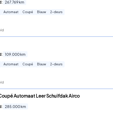
d:
267.769
km
Automaat
Coupé
Blauw
2
-deurs
eld
d:
109.000
km
Automaat
Coupé
Blauw
2
-deurs
eld
 Coupé Automaat Leer Schuifdak Airco
d:
285.000
km