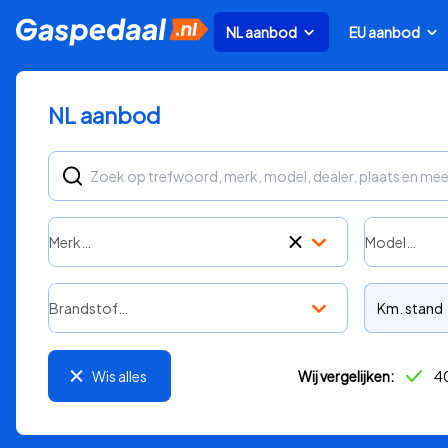
NL aanbod
EU aanbod
NL aanbod
Merk…
Model…
Brandstof…
Km. stand
Wis alles
Wij vergelijken:
40