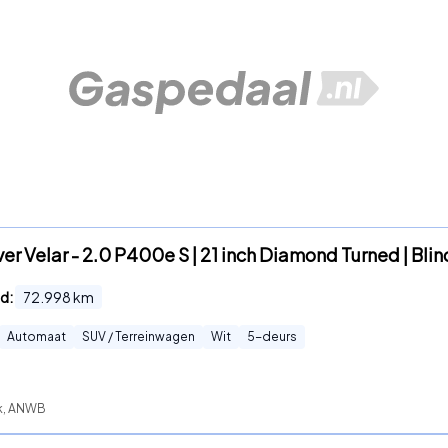
r Velar - 2.0 P400e S | 21 inch Diamond Turned | Blin
d:
72.998
km
Automaat
SUV / Terreinwagen
Wit
5
-deurs
ck, ANWB