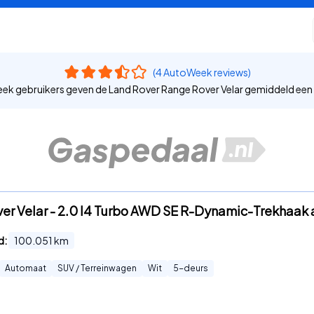
(4 AutoWeek reviews)
k gebruikers geven de Land Rover Range Rover Velar gemiddeld een
ver Velar - 2.0 I4 Turbo AWD SE R-Dynamic-Trekhaa
d:
100.051
km
Automaat
SUV / Terreinwagen
Wit
5
-deurs