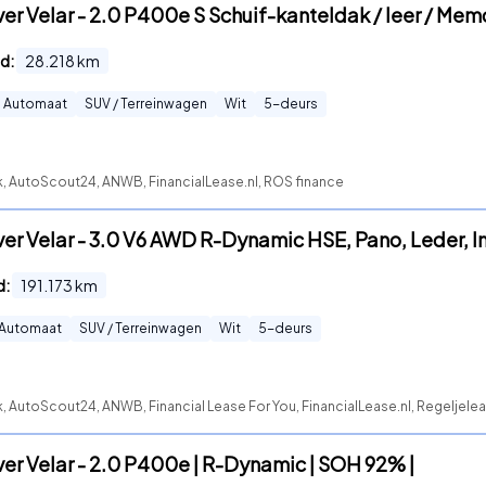
r Velar - 2.0 P400e S Schuif-kanteldak / leer / Memo
d:
28.218
km
Automaat
SUV / Terreinwagen
Wit
5
-deurs
k, AutoScout24, ANWB, FinancialLease.nl, ROS finance
r Velar - 3.0 V6 AWD R-Dynamic HSE, Pano, Leder, Inr
d:
191.173
km
Automaat
SUV / Terreinwagen
Wit
5
-deurs
, AutoScout24, ANWB, Financial Lease For You, FinancialLease.nl, Regeljele
er Velar - 2.0 P400e | R-Dynamic | SOH 92% |