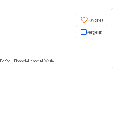
Favoriet
Vergelijk
or You, FinancialLease.nl, Watkanikleasen.nl, ROS finance