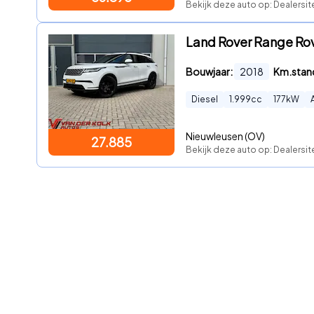
Bekijk deze auto op: Dealersi
Land Rover Range Rov
Bouwjaar:
2018
Km.stan
Diesel
1.999
cc
177
kW
Nieuwleusen (OV)
27.885
Bekijk deze auto op: Dealersit