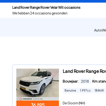
Land Rover Range Rover Velar Wit occasions
We hebben
24 occasions gevonden
AutoWee
Land Rover Range Ro
Bouwjaar:
2018
Km.stan
Benzine
1.997
cc
184
kW
De Goorn (NH)
36.895