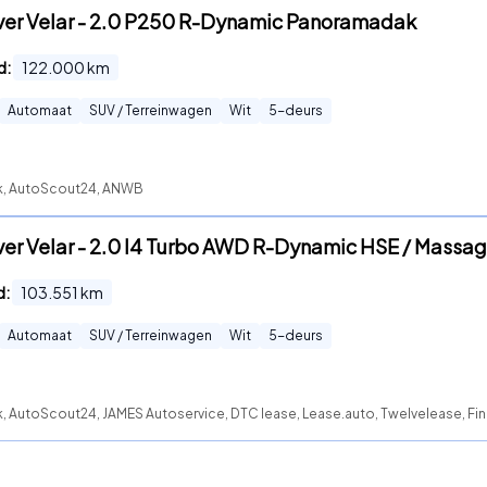
ver Velar - 2.0 P250 R-Dynamic Panoramadak
d:
122.000
km
Automaat
SUV / Terreinwagen
Wit
5
-deurs
ck, AutoScout24, ANWB
er Velar - 2.0 I4 Turbo AWD R-Dynamic HSE / Massage
d:
103.551
km
Automaat
SUV / Terreinwagen
Wit
5
-deurs
, AutoScout24, JAMES Autoservice, DTC lease, Lease.auto, Twelvelease, Fina