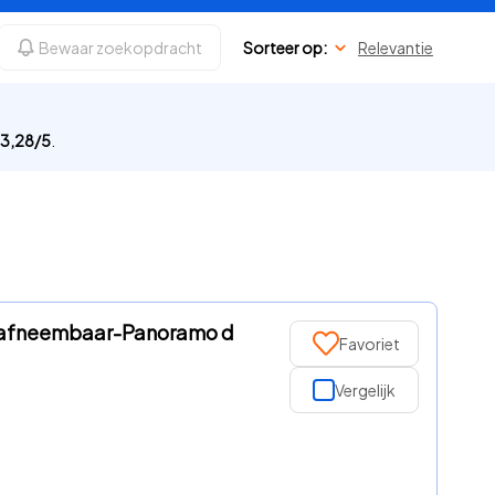
Bewaar zoekopdracht
Sorteer op:
Relevantie
3,28
/
5
.
k afneembaar-Panoramo d
Favoriet
Vergelijk