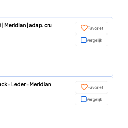
 Meridian | adap. cru
Favoriet
Vergelijk
k - Leder - Meridian
Favoriet
Vergelijk