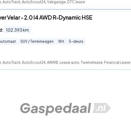
te, AutoTrack, AutoScout24, Vakgarage, DTC lease
er Velar - 2.0 I4 AWD R-Dynamic HSE
d:
102.393
km
Automaat
SUV / Terreinwagen
Wit
5
-deurs
e, AutoTrack, AutoScout24, ANWB, Lease.auto, Twelvelease, Financial Lease F