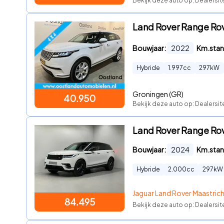
Bekijk deze auto op: Dealersit
Land Rover Range Rov
Bouwjaar:
2022
Km.stan
Hybride
1.997
cc
297
kW
Groningen (GR)
40.950
Bekijk deze auto op: Dealersit
Land Rover Range Ro
Bouwjaar:
2024
Km.stan
Hybride
2.000
cc
297
kW
Jaguar Land Rover Maastric
84.495
Bekijk deze auto op: Dealersi