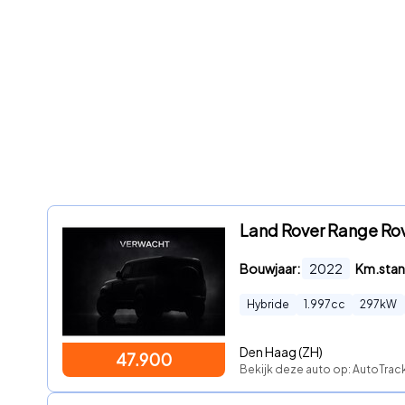
Land Rover Range Rove
Bouwjaar:
2022
Km.stan
Hybride
1.997
cc
297
kW
Den Haag (ZH)
47.900
Bekijk deze auto op: AutoTra