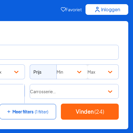
Inloggen
Favoriet
x
Prijs
Min
Max
Carrosserie…
Vinden
(24)
Meer filters
(1 filter)