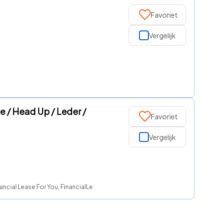
Favoriet
Vergelijk
 / Head Up / Leder /
Favoriet
Vergelijk
ncial Lease For You, FinancialLease.nl, Watkanikleasen.nl, NationaleAutole