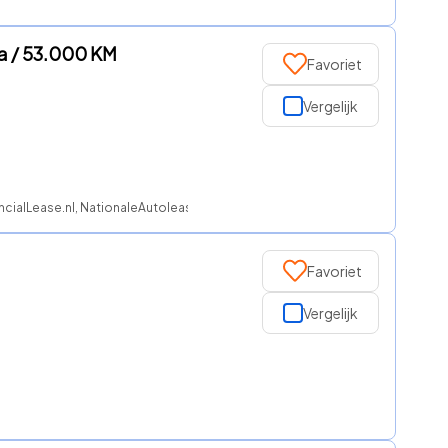
a / 53.000 KM
Favoriet
Vergelijk
ncialLease.nl, NationaleAutolease, Regeljelease, ROS finance
Favoriet
Vergelijk