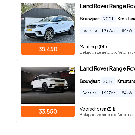
Land Rover Range Ro
Bouwjaar:
2021
Km.stan
Benzine
1.997
cc
184
kW
Mantinge (DR)
38.450
Bekijk deze auto op: AutoTra
Land Rover Range Rov
Bouwjaar:
2017
Km.stan
Benzine
1.997
cc
184
kW
Voorschoten (ZH)
33.850
Bekijk deze auto op: AutoTrack