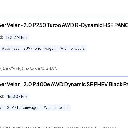
er Velar - 2.0 P250 Turbo AWD R-Dynamic HSE PANO |
d:
172.274
km
Automaat
SUV / Terreinwagen
Wit
5
-deurs
te, AutoTrack, AutoScout24, ANWB
er Velar - 2.0 P400e AWD Dynamic SE PHEV Black Pac
d:
45.307
km
at
SUV / Terreinwagen
Wit
5
-deurs