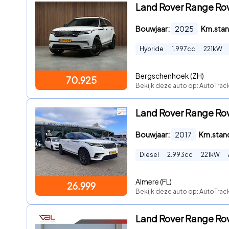
Land Rover Range Rove
Bouwjaar:
2025
Km.stan
Hybride
1.997
cc
221
kW
Bergschenhoek (ZH)
70.925
Bekijk deze auto op: AutoTrac
Land Rover Range Rove
Bouwjaar:
2017
Km.stan
Diesel
2.993
cc
221
kW
Almere (FL)
26.999
Bekijk deze auto op: AutoTrack
Land Rover Range Rov