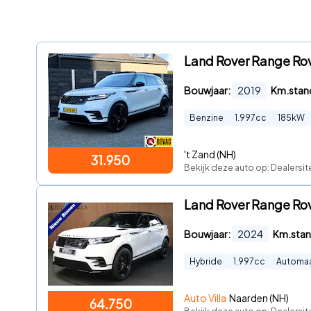
Land Rover Range Rov
Bouwjaar:
2019
Km.stan
Benzine
1.997
cc
185
kW
't Zand (NH)
31.950
Bekijk deze auto op: Dealersi
Land Rover Range Rov
Bouwjaar:
2024
Km.stan
Hybride
1.997
cc
Automa
Auto Villa
Naarden (NH)
64.750