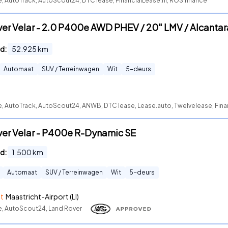
e, AutoTrack, AutoScout24, DTC lease, FinancialLease.nl, ROS finance
er Velar - 2.0 P400e AWD PHEV / 20" LMV / Alcantar
d:
52.925
km
Automaat
SUV / Terreinwagen
Wit
5
-deurs
e, AutoTrack, AutoScout24, ANWB, DTC lease, Lease.auto, Twelvelease, Fina
ver Velar - P400e R-Dynamic SE
d:
1.500
km
Automaat
SUV / Terreinwagen
Wit
5
-deurs
ht
Maastricht-Airport (LI)
te, AutoScout24, Land Rover