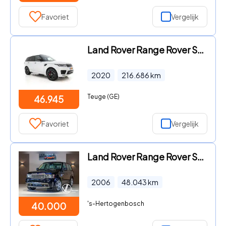
Favoriet
Vergelijk
Land Rover Range Rover Sport - 3.0 P400 MHEV HST (INCL-BTW) *PANO | HEAD-UP | FULL-LED | LE
2020
216.686
km
Teuge (GE)
46.945
Favoriet
Vergelijk
Land Rover Range Rover Sport - HST BTW-auto Youngtimer
2006
48.043
km
's-Hertogenbosch
40.000