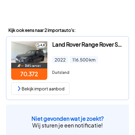
Kijk ook eens naar 2 importauto's:
Land Rover Range Rover Sport - P400 HST KARBON-PAKET K&uuml;hlfach
2022
116.500
km
Duitsland
70.372
Bekijk import aanbod
Niet gevonden wat je zoekt?
Wij sturen je een notificatie!