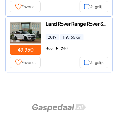
Favoriet
Vergelijk
Land Rover Range Rover Sport - 3.0 P400 MHEV HST
2019
119.165
km
Hoorn Nh (NH)
49.950
Favoriet
Vergelijk