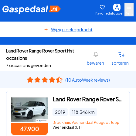
Favoriet
Inloggen
Menu
Wijzig zoekopdracht
Land Rover Range Rover Sport Hst
occasions
bewaren
sorteren
7 occasions gevonden
(10 AutoWeek reviews)
Land Rover Range Rover Sport - 3.0 P400 MHEV HST "OP AFSPRAAK" | Cruise Control | Schuifdak
2019
118.346
km
Broekhuis Veenendaal Peugeot Jeep Fiat Citr
Veenendaal (UT)
47.900