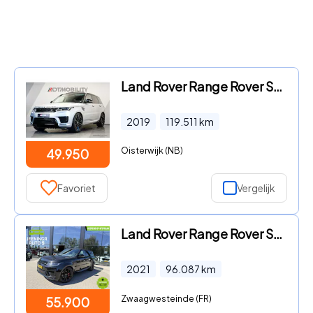
Land Rover Range Rover Sport - 3.0 P400 MHEV HST | Carbon Pack | Panoramadak | 22''
2019
119.511
km
Oisterwijk (NB)
49.950
Favoriet
Vergelijk
Land Rover Range Rover Sport - P400 HST Dynamic Stealth|360Camera|Stoelventilatie|Memory|El
2021
96.087
km
Zwaagwesteinde (FR)
55.900