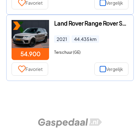
Favoriet
Vergelijk
Land Rover Range Rover Sport - 3.0 P360 MHEV HST | Volleder Exclusive | CarPlay | LaneAssis
2021
44.435
km
Terschuur (GE)
54.900
Favoriet
Vergelijk