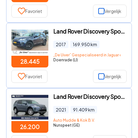
Favoriet
Vergelijk
Land Rover Discovery Sport - 2.0 eD4 E-Capability 150pk 2WD 5p. Pure LAND ROVER Discovery
2017
169.950
km
„De Uiver” Gespecialiseerd in Jaguar en Land R
Doenrade (LI)
28.445
Favoriet
Vergelijk
Land Rover Discovery Sport - D180 2.0 S | Automaat | Vol-Leder | Getint Glas | Camera | S
2021
91.409
km
Auto Mudde & Kok B.V.
Nunspeet (GE)
26.200