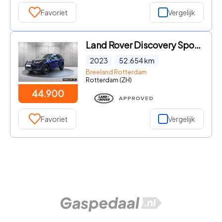
Favoriet
Vergelijk
Land Rover Discovery Sport - P300e R-Dynamic SE | Panoramadak | Trekhaak
2023
52.654
km
Breeland Rotterdam
Rotterdam (ZH)
44.900
Favoriet
Vergelijk