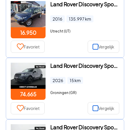
Land Rover Discovery Sport - 2.0 TD4 UrbSer Pure | trekhaak | leder | automaat |
2016
135.997
km
Utrecht (UT)
16.950
Favoriet
Vergelijk
Land Rover Discovery Sport - 1.5 P270e PHEV Business Landmark Edition | Panoramadak | 20'
2026
15
km
Groningen (GR)
74.665
Favoriet
Vergelijk
Land Rover Discovery Sport - 1.5 P270e PHEV Dynamic SE | Panoramadak | 20'' velgen | Elek