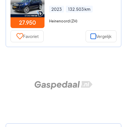
2023
132.503
km
Heinenoord (ZH)
27.950
Favoriet
Vergelijk