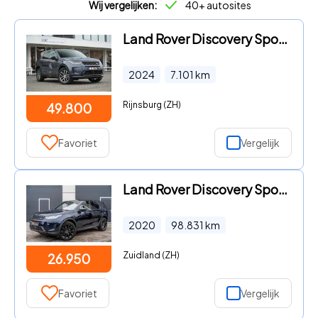
Wij vergelijken:
40+ autosites
Land Rover Discovery Sport - P270e Dynamic SE I ACC I 5 jaar garantie
2024
7.101
km
Rijnsburg (ZH)
49.800
Favoriet
Vergelijk
Land Rover Discovery Sport - P300e 1.5 R-Dynamic HSE PANO VOL
2020
98.831
km
Zuidland (ZH)
26.950
Favoriet
Vergelijk