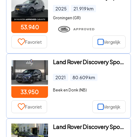
2025
21.919
km
Groningen (GR)
53.940
Favoriet
Vergelijk
Land Rover Discovery Sport - P300e 1.5 R-Dynamic HSE 309PK|Nieuwe Accu|360 Camera|22 Inch
2021
80.609
km
Beek en Donk (NB)
33.950
Favoriet
Vergelijk
Land Rover Discovery Sport - 2.0 Si4 4WD, Memory, Meridian surround, Volleder