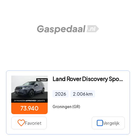
Land Rover Discovery Sport - 1.5 P270e PHEV Business Landmark Edition | Panoramadak | 20'
2026
2.006
km
Groningen (GR)
73.940
Favoriet
Vergelijk