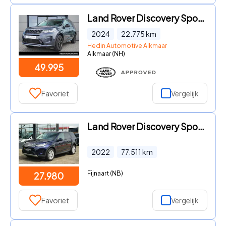
Land Rover Discovery Sport - P270e S | Elektrische trekhaak | Cold Climate | Beige leder
2024
22.775
km
Hedin Automotive Alkmaar
Alkmaar (NH)
49.995
Favoriet
Vergelijk
Land Rover Discovery Sport - P300e S
2022
77.511
km
Fijnaart (NB)
27.980
Favoriet
Vergelijk