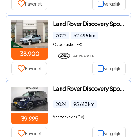
Favoriet
Vergelijk
Land Rover Discovery Sport - P300e SE | 12-2022 | Cold Climate Pack | Adaptieve Cruise Co
2022
62.495
km
Oudehaske (FR)
38.900
Favoriet
Vergelijk
Land Rover Discovery Sport - P300e 1.5 R-Dynamic SE | Trekhaak | Panoramadak | Leder
2024
95.613
km
Vriezenveen (OV)
39.995
Favoriet
Vergelijk