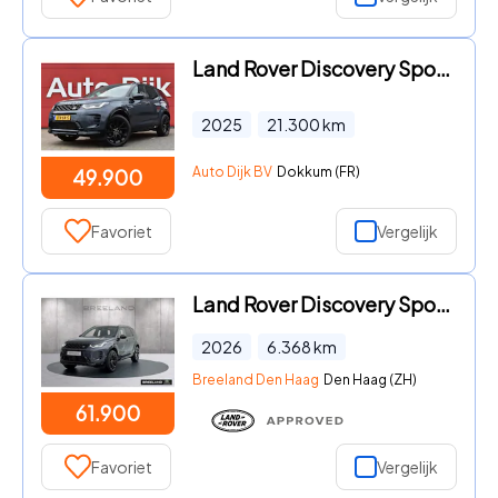
Land Rover Discovery Sport - 1.5 P270e PHEV Dynamic HSE LED | Pano | Leder | Camera | Key
2025
21.300
km
Auto Dijk BV
Dokkum (FR)
49.900
Favoriet
Vergelijk
Land Rover Discovery Sport - P270e Landmark Edition | Panoramadak | Cold Climate Pack | 2
2026
6.368
km
Breeland Den Haag
Den Haag (ZH)
61.900
Favoriet
Vergelijk