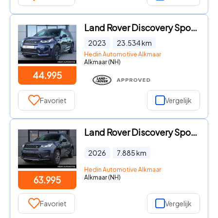
Land Rover Discovery Sport - 1.5 P300e PHEV Dynamic SE | Elektrische trekhaak | Cold Clim
2023
23.534
km
Hedin Automotive Alkmaar
Alkmaar (NH)
44.995
Favoriet
Vergelijk
Land Rover Discovery Sport - P270e Business Edition | Panoramadak | Cold Climate Pack | M
2026
7.885
km
Hedin Automotive Alkmaar
Alkmaar (NH)
63.995
Favoriet
Vergelijk