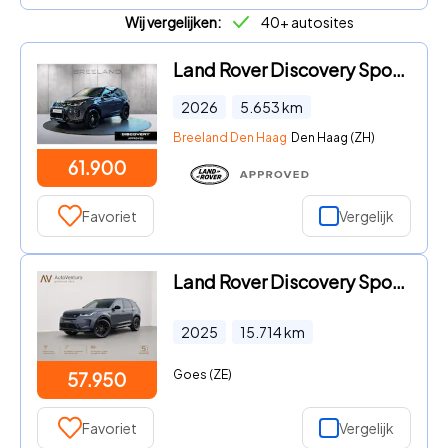
Wij vergelijken:
40+ autosites
Land Rover Discovery Sport - P270e Landmark Edition | Panoramadak | Black Pack | 20 inch
2026
5.653
km
Breeland Den Haag
Den Haag (ZH)
61.900
Favoriet
Vergelijk
Land Rover Discovery Sport - 1.5 P270e PHEV Dynamic SE | Trekhaak | Pano dak | Keyless |
2025
15.714
km
Goes (ZE)
57.950
Favoriet
Vergelijk