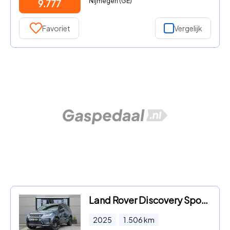
Nijmegen (GE)
9.777
Favoriet
Vergelijk
Land Rover Discovery Sport - P270e Dynamic SE | Pano | Trekhaak | Cold Climate
2025
1.506
km