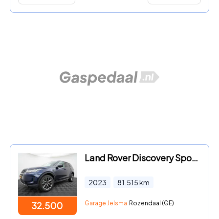
Land Rover Discovery Sport - P300e 1.5 R-Dynamic S, SOH 92% | 20inch | Camera
2023
81.515
km
Garage Jelsma
Rozendaal (GE)
32.500