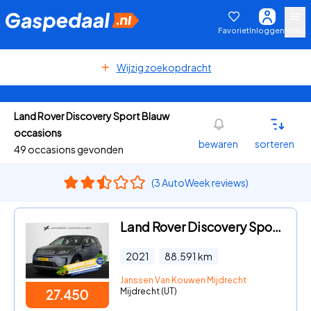
Favoriet
Inloggen
Menu
Wijzig zoekopdracht
Land Rover Discovery Sport Blauw
occasions
bewaren
sorteren
49 occasions gevonden
(3 AutoWeek reviews)
Land Rover Discovery Sport - P300e 1.5 S 360 Camera Trekhaak Memory Meridian
2021
88.591
km
Janssen Van Kouwen Mijdrecht
Mijdrecht (UT)
27.450