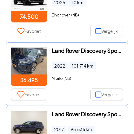
2026
10
km
Eindhoven (NB)
74.500
Favoriet
Vergelijk
Land Rover Discovery Sport - P300e 1.5 R-Dynamic HSE
2022
101.714
km
Mierlo (NB)
36.495
Favoriet
Vergelijk
Land Rover Discovery Sport - 2.0 TD4 HSE Pano Automaat Leer Camera Meridian
2017
98.835
km