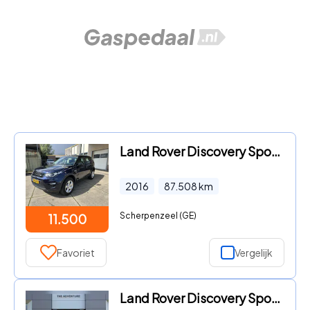
Land Rover Discovery Sport - 2.0 TD4 EC EURO 6 1e Eig 87508 KM
2016
87.508
km
Scherpenzeel (GE)
11.500
Favoriet
Vergelijk
Land Rover Discovery Sport - P270e Business Landmark Edition | Trekhaak | Meridian™ Surro