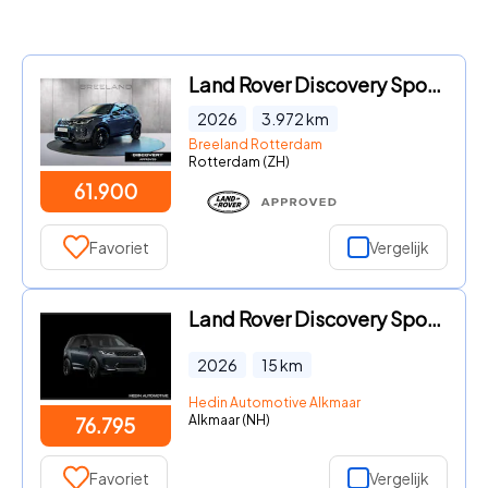
Land Rover Discovery Sport - P270e Landmark Edition | Cold Climate Pack | Panoramadak | 2
2026
3.972
km
Breeland Rotterdam
Rotterdam (ZH)
61.900
Favoriet
Vergelijk
Land Rover Discovery Sport - 1.5 P270e PHEV Business Landmark Edition | Matrix LED | Elek
2026
15
km
Hedin Automotive Alkmaar
Alkmaar (NH)
76.795
Favoriet
Vergelijk