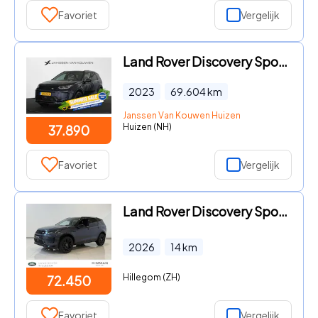
Favoriet
Vergelijk
Land Rover Discovery Sport - P300e 1.5 R-Dynamic SE Panoramadak Meridian Trekhaak Matrix-
2023
69.604
km
Janssen Van Kouwen Huizen
Huizen (NH)
37.890
Favoriet
Vergelijk
Land Rover Discovery Sport - 1.5 P270e PHEV Business Landmark Edition PRIJSVOORDEEL 7.505
2026
14
km
Hillegom (ZH)
72.450
Favoriet
Vergelijk