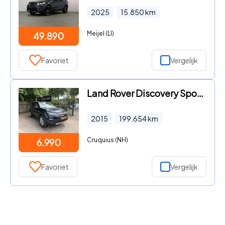
2025
15.850
km
Meijel (LI)
49.890
Favoriet
Vergelijk
Land Rover Discovery Sport - 2.0 TD4 HSE Luxury Leder Nav Clima EX BPM
2015
199.654
km
Cruquius (NH)
6.990
Favoriet
Vergelijk