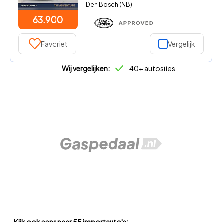
Den Bosch (NB)
63.900
Favoriet
Vergelijk
Wij vergelijken:
40+ autosites
Kijk ook eens naar 55 importauto's: