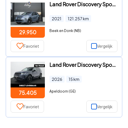
Land Rover Discovery Sport - P300e 1.5 R-Dynamic 309PK|360Camera|21inch|ACC
2021
121.257
km
Beek en Donk (NB)
29.950
Favoriet
Vergelijk
Land Rover Discovery Sport - 1.5 P270e PHEV Business Landmark Edition | Elek. Trekhaak |
2026
15
km
Apeldoorn (GE)
75.405
Favoriet
Vergelijk