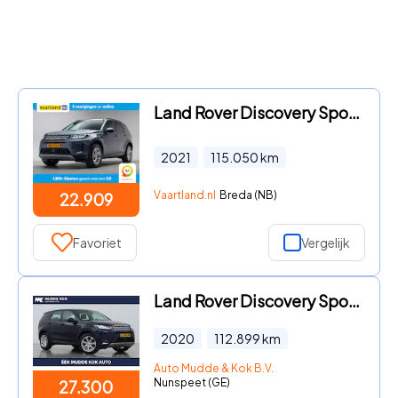
Land Rover Discovery Sport - 1.5 P300E PHEV S 4WD [ Leder 360°-camera Trekhaak LED ]
2021
115.050
km
Vaartland.nl
Breda (NB)
22.909
Favoriet
Vergelijk
Land Rover Discovery Sport - P200 2.0 S | ACC | ClearSight | Camera | Stoel+Stuurverwarmi
2020
112.899
km
Auto Mudde & Kok B.V.
Nunspeet (GE)
27.300