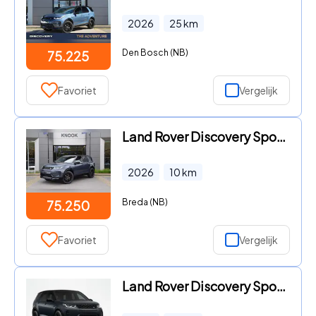
2026
25
km
Den Bosch (NB)
75.225
Favoriet
Vergelijk
Land Rover Discovery Sport - P270e PHEV Business Landmark Edition
2026
10
km
Breda (NB)
75.250
Favoriet
Vergelijk
Land Rover Discovery Sport - P270e PHEV AWD Dynamic Edition