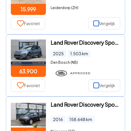
Leiderdorp (ZH)
15.999
Favoriet
Vergelijk
Land Rover Discovery Sport - P270e Dynamic SE | Pano | Cold Climate | Trekhaak
2025
1.503
km
Den Bosch (NB)
63.900
Favoriet
Vergelijk
Land Rover Discovery Sport - SE 2.0 Td 150 pk (Prijs zonder NL kenteken)
2016
158.648
km