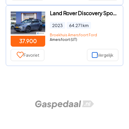
Land Rover Discovery Sport - P300e 1.5 R-Dynamic SE | Trekhaak | Meridian audio | Camera
2023
64.271
km
Broekhuis Amersfoort Ford
Amersfoort (UT)
37.900
Favoriet
Vergelijk