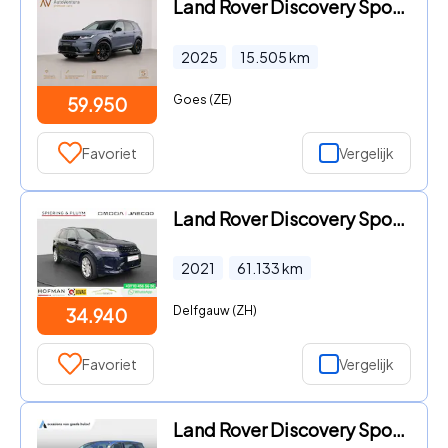
Land Rover Discovery Sport - 1.5 P270e PHEV Dynamic HSE | Trekhaak | Pano dak | Smartview
2025
15.505
km
Goes (ZE)
59.950
Favoriet
Vergelijk
Land Rover Discovery Sport - P300e 1.5 R-Dynamic HSE | Pano | Virtual | HUD | 360* | Meri
2021
61.133
km
Delfgauw (ZH)
34.940
Favoriet
Vergelijk
Land Rover Discovery Sport - P300e 1.5 R-Dynamic SE | NL Auto/1e Eig./Voll.Historie/Pano.