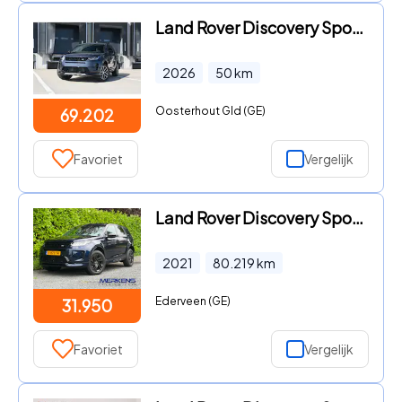
Land Rover Discovery Sport - 1.5 P270e PHEV Business Edition | € 765 per maand
2026
50
km
Oosterhout Gld (GE)
69.202
Favoriet
Vergelijk
Land Rover Discovery Sport - P300e 1.5 R-Dynamic PIVI NAP org NL
2021
80.219
km
Ederveen (GE)
31.950
Favoriet
Vergelijk