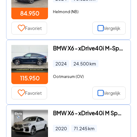
Helmond (NB)
84.950
Favoriet
Vergelijk
BMW X6 - xDrive40i M-Sport 380 PK Massage Stoelkoeling Panoramadak He
2024
24.500
km
Ootmarsum (OV)
115.950
Favoriet
Vergelijk
BMW X6 - xDrive40i M Sportpakket | Soft-Close | Elek. trekhaak | Stoe
2020
71.245
km