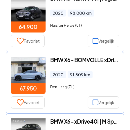
2020
98.000
km
Huis ter Heide (UT)
64.900
Favoriet
Vergelijk
BMW X6 - BOMVOLLE xDrive40i 2020 – Unieke custom uitvoering
2020
91.809
km
Den Haag (ZH)
67.950
Favoriet
Vergelijk
BMW X6 - xDrive40i | M Sportpakket | Innovationspakket | Comfort Acce