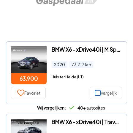
BMW X6 - xDrive40i | M Sportpakket | High Executive | Trekhaak met el
2020
73.717
km
Huis ter Heide (UT)
63.900
Favoriet
Vergelijk
Wij vergelijken:
40+ autosites
BMW X6 - xDrive40i | Travel Pack | Innovation Pack | Comfort Plus Pac