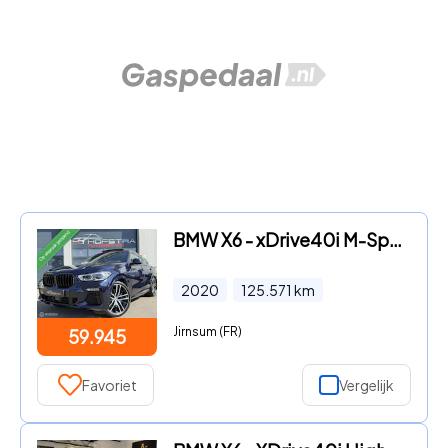
BMW X6 - xDrive40i M-Sport Indivudual Laser Luchtv.Trekh.VOL
2020
125.571
km
Jirnsum (FR)
59.945
Favoriet
Vergelijk