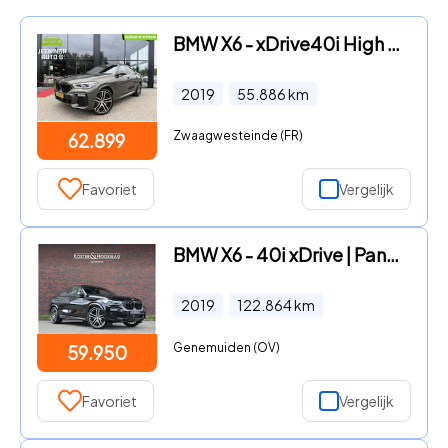
BMW X6 - xDrive40i High Executive | HUD | Laser | M sport|Pano
2019
55.886
km
Zwaagwesteinde (FR)
62.899
Favoriet
Vergelijk
BMW X6 - 40i xDrive | Pano - Massage - Bowers & Wilkins
2019
122.864
km
Genemuiden (OV)
59.950
Favoriet
Vergelijk