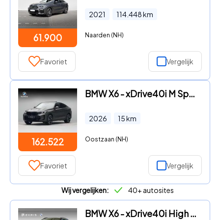
2021
114.448
km
Naarden (NH)
61.900
Favoriet
Vergelijk
BMW X6 - xDrive40i M Sportpakket Pro
2026
15
km
Oostzaan (NH)
162.522
Favoriet
Vergelijk
Wij vergelijken:
40+ autosites
BMW X6 - xDrive40i High Executive | M Sport | CoPilot Pack | Driving