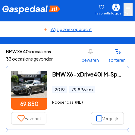
Favoriet
Inloggen
Menu
Wijzig zoekopdracht
BMW X6 40i occasions
33 occasions gevonden
bewaren
sorteren
BMW X6 - xDrive40i M-Sport|Iconic Glow|Pano|Laser|Nappa
2019
79.898
km
Roosendaal (NB)
69.850
Favoriet
Vergelijk