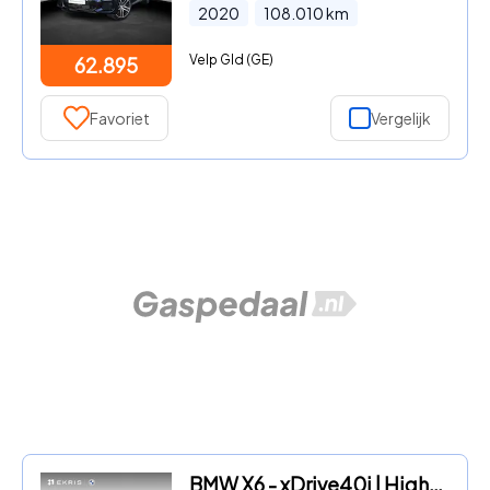
2020
108.010
km
Velp Gld (GE)
62.895
Favoriet
Vergelijk
BMW X6 - xDrive40i | High Executive | M Sportpakket | Trekhaak met el