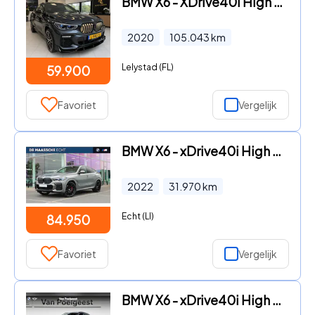
BMW X6 - XDrive40i High Executive M-pakket bj.2020
2020
105.043
km
Lelystad (FL)
59.900
Favoriet
Vergelijk
BMW X6 - xDrive40i High Executive M Sport Automaat / Panoramadak Sky
2022
31.970
km
Echt (LI)
84.950
Favoriet
Vergelijk
BMW X6 - xDrive40i High Executive | M Sport | trekhaak | Panoramadak