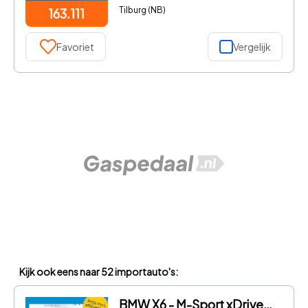
Tilburg (NB)
163.111
Favoriet
Vergelijk
Kijk ook eens naar 52 importauto's:
BMW X6 - M-Sport xDrive40i