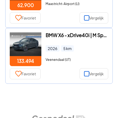
Maastricht-Airport (LI)
62.900
Favoriet
Vergelijk
BMW X6 - xDrive40i | M Sportpakket Pro | Travel Pack | Innovation Pac
2026
5
km
Veenendaal (UT)
133.494
Favoriet
Vergelijk