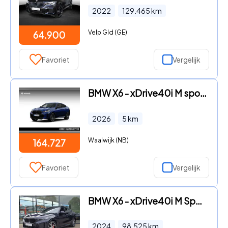
2022
129.465
km
Velp Gld (GE)
64.900
Favoriet
Vergelijk
BMW X6 - xDrive40i M sport pro | 22 inch
2026
5
km
Waalwijk (NB)
164.727
Favoriet
Vergelijk
BMW X6 - xDrive40i M Sport Automaat / Trekhaak / Panoramadak / Comfor
2024
98.525
km