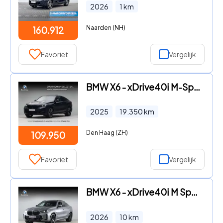
2026
1
km
Naarden (NH)
160.912
Favoriet
Vergelijk
BMW X6 - xDrive40i M-Sport Pro
2025
19.350
km
Den Haag (ZH)
109.950
Favoriet
Vergelijk
BMW X6 - xDrive40i M Sport Pro
2026
10
km