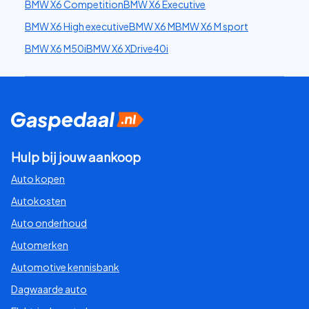
BMW X6 Competition
BMW X6 Executive
BMW X6 High executive
BMW X6 M
BMW X6 M sport
BMW X6 M50i
BMW X6 XDrive40i
Hulp bij jouw aankoop
Auto kopen
Autokosten
Auto onderhoud
Automerken
Automotive kennisbank
Dagwaarde auto