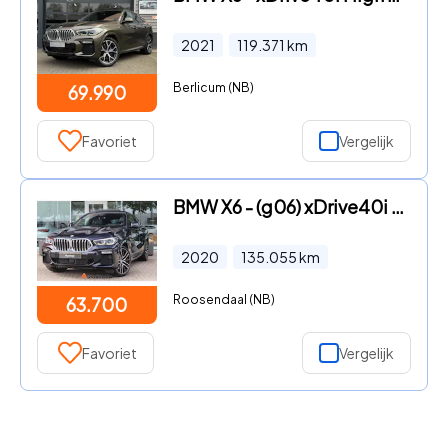
2021
119.371
km
Berlicum (NB)
69.990
Favoriet
Vergelijk
BMW X6 - (g06) xDrive40i M-SPORT 340pk I Pano I Laser LED I Harman/Ka
2020
135.055
km
Roosendaal (NB)
63.700
Favoriet
Vergelijk