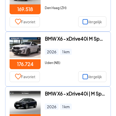
Den Haag (ZH)
169.518
Favoriet
Vergelijk
BMW X6 - xDrive40i M Sport Automaat / Panoramadak / Trekhaak / Bowers
2026
1
km
Uden (NB)
176.724
Favoriet
Vergelijk
BMW X6 - xDrive40i | M Sportpakket Pro | Travel Pack | Innovation Pac
2026
1
km