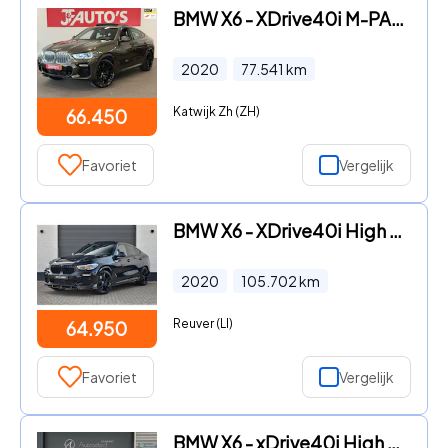
BMW X6 - XDrive40i M-PAKKET|NAVI/CAMERA|PANORAMA|LEER|CRUISE
2020
77.541
km
Katwijk Zh (ZH)
66.450
Favoriet
Vergelijk
BMW X6 - XDrive40i High Executive M-Sport | Pano | Laser | 22" | H&K
2020
105.702
km
Reuver (LI)
64.950
Favoriet
Vergelijk
BMW X6 - xDrive40i High Executive Pano 360 HUD H&K