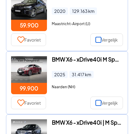
2020
129.163
km
Maastricht-Airport (LI)
59.900
Favoriet
Vergelijk
BMW X6 - xDrive40i M Sport | Bowers & Wilkins | Trekhaak
2025
31.417
km
Naarden (NH)
99.900
Favoriet
Vergelijk
BMW X6 - xDrive40i | M Sportpakket | High Executive | 22 inch | M Ada