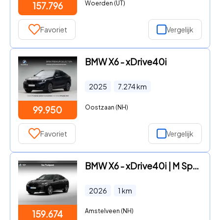
Woerden (UT)
157.796
Favoriet
Vergelijk
BMW X6 - xDrive40i
2025
7.274
km
Oostzaan (NH)
99.950
Favoriet
Vergelijk
BMW X6 - xDrive40i | M Sportpakket Pro | Travel Pack | Innovation Pac
2026
1
km
Amstelveen (NH)
159.674