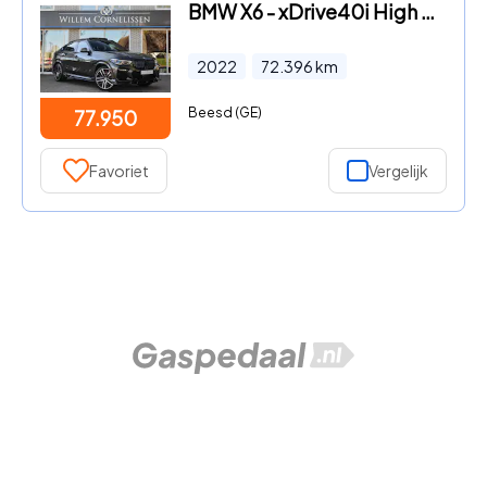
BMW X6 - xDrive40i High Executive M-Sport Pano Head-Up Trek
2022
72.396
km
Beesd (GE)
77.950
Favoriet
Vergelijk