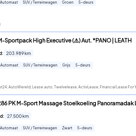
Automaat
SUV / Terreinwagen
Groen
5
-deurs
k
-Sportpack High Executive (⚠️) Aut. *PANO | LEATH
d:
203.989
km
Automaat
SUV / Terreinwagen
Grijs
5
-deurs
24, AutoWereld, Lease.auto, Twelvelease, ActivLease, Financial Lease For Y
286 PK M-Sport Massage Stoelkoeling Panoramadak 
d:
27.500
km
Automaat
SUV / Terreinwagen
Zwart
5
-deurs