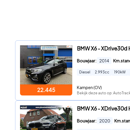
BMW X6 - XDrive30d H
Bouwjaar:
2014
Km.stan
Diesel
2.993
cc
190
kW
Kampen (OV)
22.445
Bekijk deze auto op: AutoTrac
BMW X6 - XDrive30d H
Bouwjaar:
2020
Km.sta