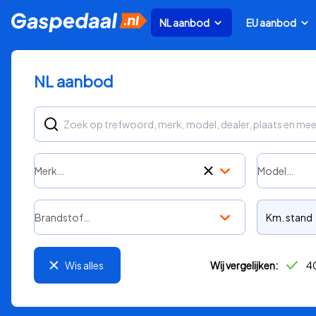
NL aanbod
EU aanbod
NL aanbod
Merk…
Model…
Brandstof…
Km. stand
Wis alles
Wij vergelijken:
40