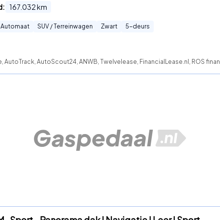
d:
167.032
km
Automaat
SUV / Terreinwagen
Zwart
5
-deurs
te, AutoTrack, AutoScout24, ANWB, Twelvelease, FinancialLease.nl, ROS fina
 Sport - Panorama dak I Navigatie I Leer I Sport