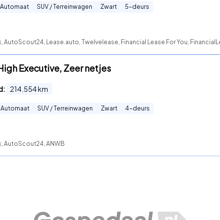
Automaat
SUV / Terreinwagen
Zwart
5
-deurs
, AutoScout24, Lease.auto, Twelvelease, Financial Lease For You, FinancialL
igh Executive, Zeer netjes
d:
214.554
km
Automaat
SUV / Terreinwagen
Zwart
4
-deurs
ck, AutoScout24, ANWB