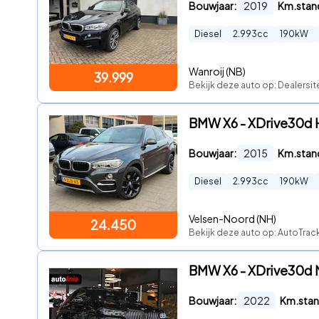
Bouwjaar:
2019
Km.stan
Diesel
2.993
cc
190
kW
Wanroij (NB)
39.999
Bekijk deze auto op: Dealersit
BMW X6 - XDrive30d 
Bouwjaar:
2015
Km.stan
Diesel
2.993
cc
190
kW
Velsen-Noord (NH)
24.450
Bekijk deze auto op: AutoTrack
BMW X6 - XDrive30d M
Bouwjaar:
2022
Km.stan