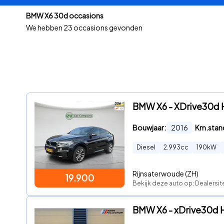
BMW X6 30d occasions
We hebben
23 occasions gevonden
BMW X6 - XDrive30d H
Bouwjaar:
2016
Km.stan
Diesel
2.993
cc
190
kW
Rijnsaterwoude (ZH)
19.900
Bekijk deze auto op: Dealersit
BMW X6 - xDrive30d H