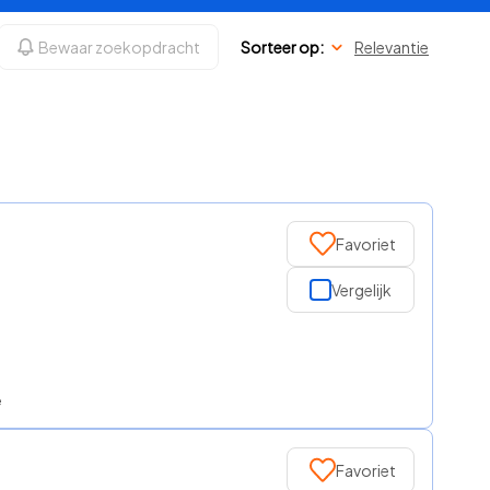
Bewaar zoekopdracht
Sorteer op:
Relevantie
Favoriet
Vergelijk
e
Favoriet