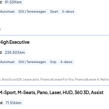
d:
91.539
km
Automaat
SUV / Terreinwagen
Zwart
5
-deurs
e
High Executive
d:
235.503
km
Automaat
SUV / Terreinwagen
Grijs
4
-deurs
, AutoScout24, Lease.auto, Financial Lease For You, FinancialLease.nl, Nat
-Sport, M-Seats, Pano, Laser, HUD, 360 3D, Assist
d:
71.516
km