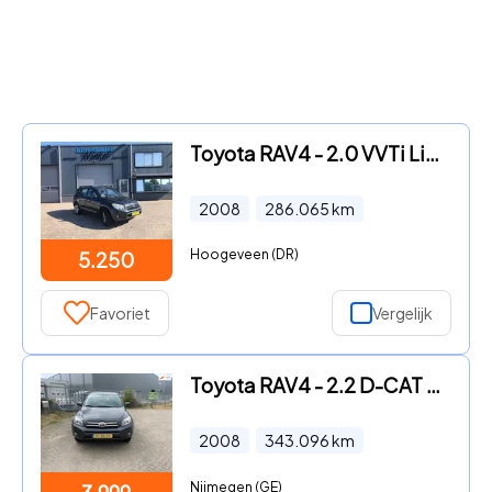
Toyota RAV4 - 2.0 VVTi Linea - AIRCO, CRUISE, NAVI
2008
286.065
km
Hoogeveen (DR)
5.250
Favoriet
Vergelijk
Toyota RAV4 - 2.2 D-CAT Linea Sol
2008
343.096
km
Nijmegen (GE)