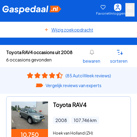
Favoriet
Inloggen
Menu
Wijzig zoekopdracht
Toyota RAV4 occasions uit 2008
6 occasions gevonden
bewaren
sorteren
(85 AutoWeek reviews)
Vergelijk reviews van experts
Toyota RAV4
2008
107.746
km
Hoek van Holland (ZH)
10.750