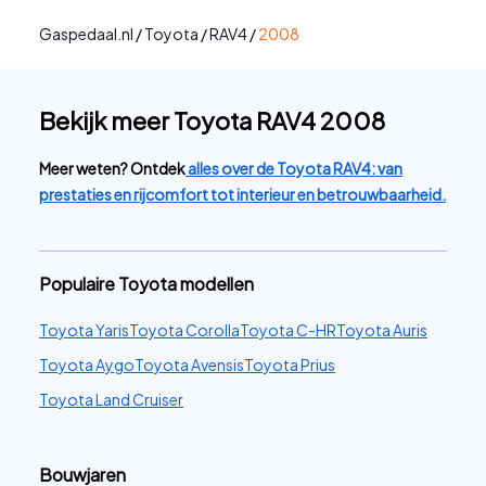
Gaspedaal.nl
/
Toyota
/
RAV4
/
2008
Bekijk meer Toyota RAV4 2008
Meer weten? Ontdek
alles over de Toyota RAV4: van
prestaties en rijcomfort tot interieur en betrouwbaarheid.
Populaire Toyota modellen
Toyota Yaris
Toyota Corolla
Toyota C-HR
Toyota Auris
Toyota Aygo
Toyota Avensis
Toyota Prius
Toyota Land Cruiser
Bouwjaren