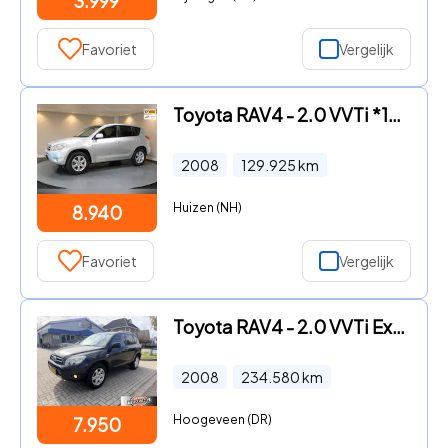
3.999
Favoriet
Vergelijk
Toyota RAV4 - 2.0 VVTi *154Pk 4x4* Top onderhouden Stoelverw.|Trekhaak|Cam
2008
129.925
km
Huizen (NH)
8.940
Favoriet
Vergelijk
Toyota RAV4 - 2.0 VVTi Executive Clima leder 4x4
2008
234.580
km
Hoogeveen (DR)
7.950