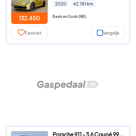
2020
42.181
km
Beek en Donk (NB)
132.450
Favoriet
Vergelijk
Porsche 911 - 3.6 Coupé 996 GT3 Collect Car Speed Gelb Carbon Dealer-Servi