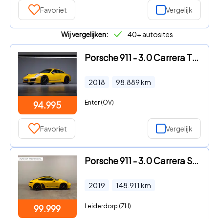
Favoriet
Vergelijk
Wij vergelijken:
40+ autosites
Porsche 911 - 3.0 Carrera T Sportchrono | Racing-Yellow
2018
98.889
km
Enter (OV)
94.995
Favoriet
Vergelijk
Porsche 911 - 3.0 Carrera S BTW 21% Schuifdak Bose Leer Chrono
2019
148.911
km
Leiderdorp (ZH)
99.999