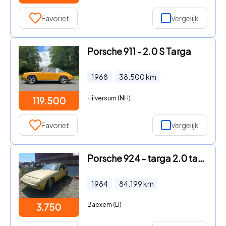
Favoriet
Vergelijk
Porsche 911 - 2.0 S Targa
1968
38.500
km
Hilversum (NH)
119.500
Favoriet
Vergelijk
Porsche 924 - targa 2.0 targa opknapper
1984
84.199
km
Baexem (LI)
3.750