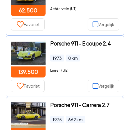
Achterveld (UT)
62.500
Favoriet
Vergelijk
Porsche 911 - E coupe 2.4
1973
0
km
Lieren (GE)
139.500
Favoriet
Vergelijk
Porsche 911 - Carrera 2.7
1975
662
km