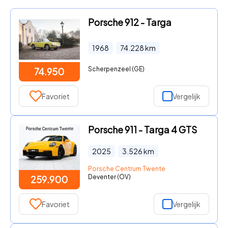
Porsche 912 - Targa
1968
74.228
km
Scherpenzeel (GE)
74.950
Favoriet
Vergelijk
Porsche 911 - Targa 4 GTS
2025
3.526
km
Porsche Centrum Twente
Deventer (OV)
259.900
Favoriet
Vergelijk