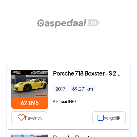
Porsche 718 Boxster - S 2.5 Turbo l Sport uitlaat l 350Pk l compleet onderhouden b
2017
69.271
km
Alkmaar (NH)
62.895
Favoriet
Vergelijk