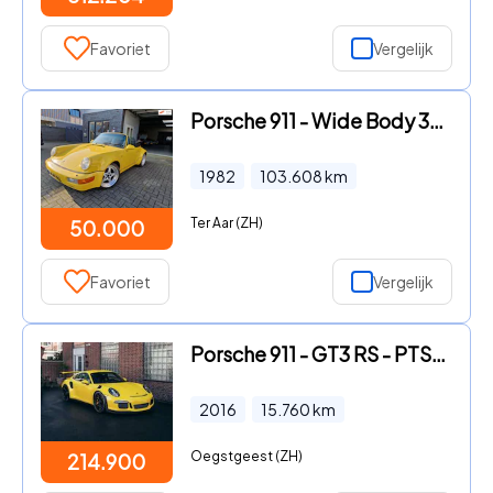
Favoriet
Vergelijk
Porsche 911 - Wide Body 3.0 SC
1982
103.608
km
Ter Aar (ZH)
50.000
Favoriet
Vergelijk
Porsche 911 - GT3 RS - PTS Speed Yellow
2016
15.760
km
Oegstgeest (ZH)
214.900