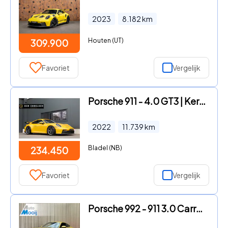
2023
8.182
km
Houten (UT)
309.900
Favoriet
Vergelijk
Porsche 911 - 4.0 GT3 | Keramische | 918 Carbon Seats | Bose | Lift | Full
2022
11.739
km
Bladel (NB)
234.450
Favoriet
Vergelijk
Porsche 992 - 911 3.0 Carrera S / 450 PK / Paint to Sample / PTS Yellow St