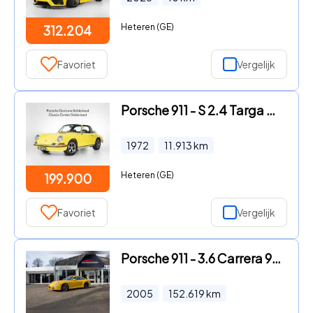
Heteren (GE)
312.204
Favoriet
Vergelijk
Porsche 911 - S 2.4 Targa Ölklappe
1972
11.913
km
Heteren (GE)
199.900
Favoriet
Vergelijk
Porsche 911 - 3.6 Carrera 997 Youngtimer/Facelift/Speedgelb/Dak/Led/Histor
2005
152.619
km