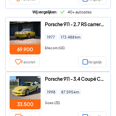
Wij vergelijken:
40+ autosites
Porsche 911 - 2.7 RS carrera look
1977
173.488
km
Erlecom (GE)
69.900
Favoriet
Vergelijk
Porsche 911 - 3.4 Coupé Carrera GT3 Aero 301PK Geel Uniek
1998
87.595
km
Goes (ZE)
33.500