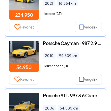
2021
16.364
km
Heteren (GE)
234.950
Favoriet
Vergelijk
Porsche Cayman - 987 2.9 PDK - Speedgelb! - Sportchrono
2010
94.609
km
Herkenbosch (LI)
34.950
Favoriet
Vergelijk
Porsche 911 - 997 3.6 Carrera Speedgelb
2006
54.500
km