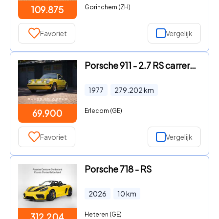
Gorinchem (ZH)
109.875
Favoriet
Vergelijk
Porsche 911 - 2.7 RS carrera look
1977
279.202
km
Erlecom (GE)
69.900
Favoriet
Vergelijk
Porsche 718 - RS
2026
10
km
Heteren (GE)
312.204