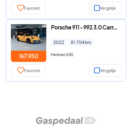
Favoriet
Vergelijk
Porsche 911 - 992 3.0 Carrera GTS (2022, NL) PTS Bahama yellow, lift, Spor
2022
81.704
km
Heteren (GE)
167.950
Favoriet
Vergelijk