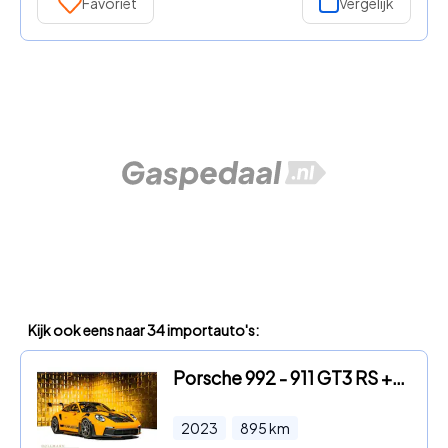
Favoriet
Vergelijk
Kijk ook eens naar 34 importauto's:
Porsche 992 - 911 GT3 RS + WEISSACH + CERAMIC PCCB +
2023
895
km