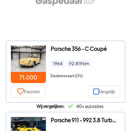
Porsche 356 - C Coupé
1964
92.819
km
Dedemsvaart (OV)
71.000
Favoriet
Vergelijk
Wij vergelijken:
40+ autosites
Porsche 911 - 992 3.8 Turbo S Approved tot 20-11-2028