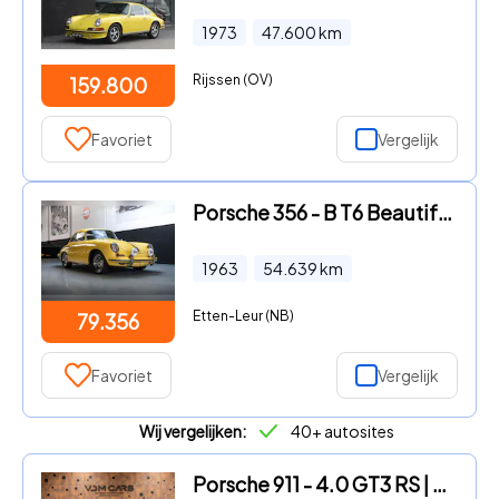
1973
47.600
km
Rijssen (OV)
159.800
Favoriet
Vergelijk
Porsche 356 - B T6 Beautiful Driver (1963)
1963
54.639
km
Etten-Leur (NB)
79.356
Favoriet
Vergelijk
Wij vergelijken:
40+ autosites
Porsche 911 - 4.0 GT3 RS | Club Sport | Carbon | PDLS |