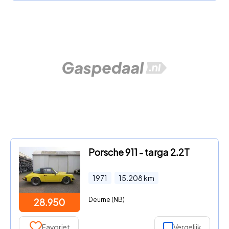
Porsche 911 - targa 2.2T
1971
15.208
km
Deurne (NB)
28.950
Favoriet
Vergelijk