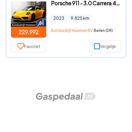
Porsche 911 - 3.0 Carrera 4 GTS 353kW/480pk Aut8 PCCB + PTS SIGNAL YELLOW
2023
9.825
km
Autobedrijf Huisman BV
Beilen (DR)
229.992
Favoriet
Vergelijk