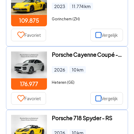
2023
11.774
km
Gorinchem (ZH)
109.875
Favoriet
Vergelijk
Porsche Cayenne Coupé - E-Hybrid Black Edition
2026
10
km
Heteren (GE)
176.977
Favoriet
Vergelijk
Porsche 718 Spyder - RS
2026
10
km