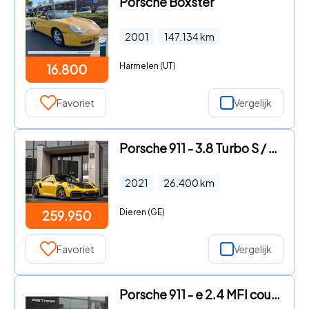
Porsche Boxster
2001
147.134
km
Harmelen (UT)
16.800
Favoriet
Vergelijk
Porsche 911 - 3.8 Turbo S / 1100HP / Carbon / Lightweight / Pano / Titaniu
2021
26.400
km
Dieren (GE)
259.950
Favoriet
Vergelijk
Porsche 911 - e 2.4 MFI coupe