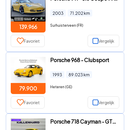
2003
71.202
km
Surhuisterveen (FR)
139.966
Favoriet
Vergelijk
Porsche 968 - Clubsport
1993
89.023
km
Heteren (GE)
79.900
Favoriet
Vergelijk
Porsche 718 Cayman - GTS 4.0 - PDK - PASM - 18-Wegstoelen - Stoelventilatie - Bos