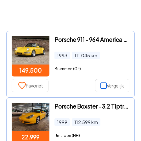
Porsche 911 - 964 America Roadster "Fully rebuilt" Fully restored and rebu
1993
111.045
km
Brummen (GE)
149.500
Favoriet
Vergelijk
Porsche Boxster - 3.2 Tiptronic
1999
112.599
km
IJmuiden (NH)
22.999