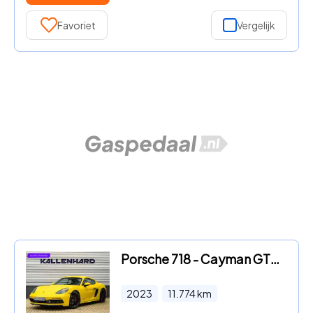
Favoriet
Vergelijk
Porsche 718 - Cayman GTS 4.0 - PDK - PASM - 18-Wegstoelen - Stoe
2023
11.774
km