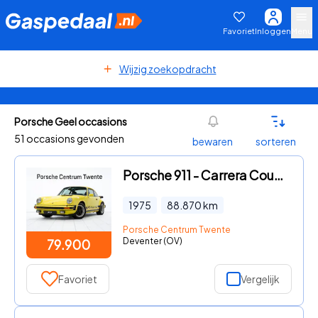
Favoriet
Inloggen
Menu
Wijzig zoekopdracht
Porsche Geel occasions
51 occasions gevonden
bewaren
sorteren
Porsche 911 - Carrera Coupé
1975
88.870
km
Porsche Centrum Twente
Deventer (OV)
79.900
Favoriet
Vergelijk