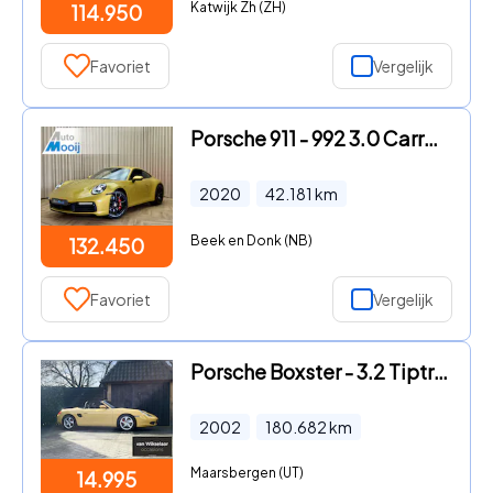
Katwijk Zh (ZH)
114.950
Favoriet
Vergelijk
Porsche 911 - 992 3.0 Carrera S / 450 PK / Paint to Sample / PTS Yellow St
2020
42.181
km
Beek en Donk (NB)
132.450
Favoriet
Vergelijk
Porsche Boxster - 3.2 Tiptronic 2002 - LEDER / SPEED YELLOW
2002
180.682
km
Maarsbergen (UT)
14.995