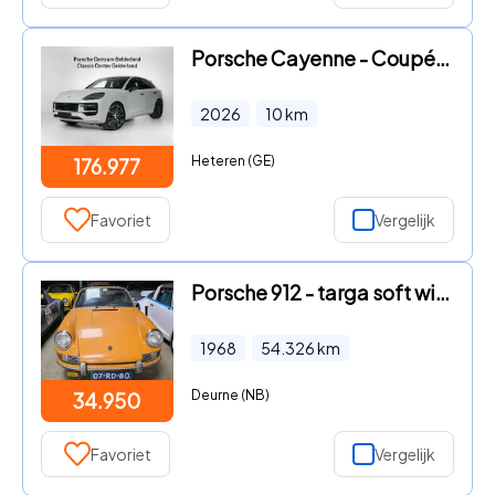
Porsche Cayenne - Coupé E-Hybrid Black Edition
2026
10
km
Heteren (GE)
176.977
Favoriet
Vergelijk
Porsche 912 - targa soft window
1968
54.326
km
Deurne (NB)
34.950
Favoriet
Vergelijk