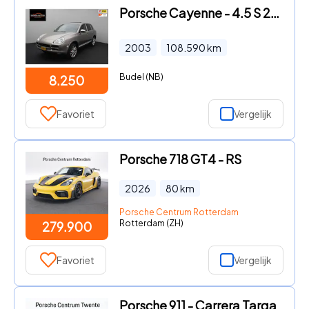
Porsche Cayenne - 4.5 S 2003 | Schuifkantel Dak | Airco | Achterruitrij Camera
2003
108.590
km
Budel (NB)
8.250
Favoriet
Vergelijk
Porsche 718 GT4 - RS
2026
80
km
Porsche Centrum Rotterdam
Rotterdam (ZH)
279.900
Favoriet
Vergelijk
Porsche 911 - Carrera Targa