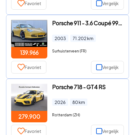
Favoriet
Vergelijk
Porsche 911 - 3.6 Coupé 996 GT3 Collect Car Speed Gelb Carbon Dealer-Servi
2003
71.202
km
Surhuisterveen (FR)
139.966
Favoriet
Vergelijk
Porsche 718 - GT4 RS
2026
80
km
Rotterdam (ZH)
279.900
Favoriet
Vergelijk