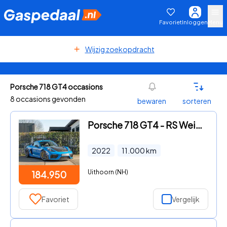
Favoriet
Inloggen
Menu
Wijzig zoekopdracht
Porsche 718 GT4 occasions
8 occasions gevonden
bewaren
sorteren
Porsche 718 GT4 - RS Weissach | Clubsport | Weissach | Neuslift | PPF
2022
11.000
km
Uithoorn (NH)
184.950
Favoriet
Vergelijk