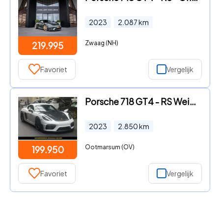
2023
2.087
km
Zwaag (NH)
219.995
Favoriet
Vergelijk
Porsche 718 GT4 - RS Weissach Lift PDLS PCM PASM BOSE Camera 20 Inch
2023
2.850
km
Ootmarsum (OV)
199.950
Favoriet
Vergelijk