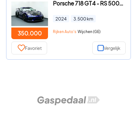
Porsche 718 GT4 - RS 500pk bj2024. Weissach, Ceramic, Led Koplampen, Xpel
2024
3.500
km
Rijken Auto's
Wijchen (GE)
350.000
Favoriet
Vergelijk