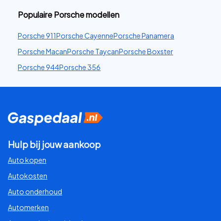
Populaire Porsche modellen
Porsche 911
Porsche Cayenne
Porsche Panamera
Porsche Macan
Porsche Taycan
Porsche Boxster
Porsche 944
Porsche 356
Hulp bij jouw aankoop
Auto kopen
Autokosten
Auto onderhoud
Automerken