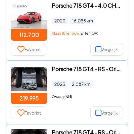
Porsche 718 GT4 - 4.0 CHRONO PLUS | PASM | ALCANTARA | CARBON
2020
16.088
km
Klaas & Terlouw
Enter (OV)
112.700
Favoriet
Vergelijk
Porsche 718 GT4 - RS - Origineel NL | Lift l Volledig XPEL | Weissach | Oakgre
2023
2.087
km
Zwaag (NH)
219.995
Favoriet
Vergelijk
Porsche 718 GT4 - RS - Origineel NL | Lift l Volledig XPEL | Weissach | Oakgre