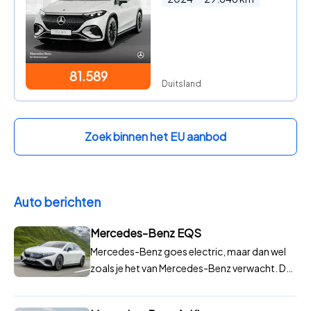
81.589
Duitsland
Zoek binnen het EU aanbod
Auto berichten
Mercedes-Benz EQS
Mercedes-Benz goes electric, maar dan wel
zoals je het van Mercedes-Benz verwacht. De
EQS is een geslaagde poging om het de Tesla
Model S, de BMW i7 en de Audi e-tron GT