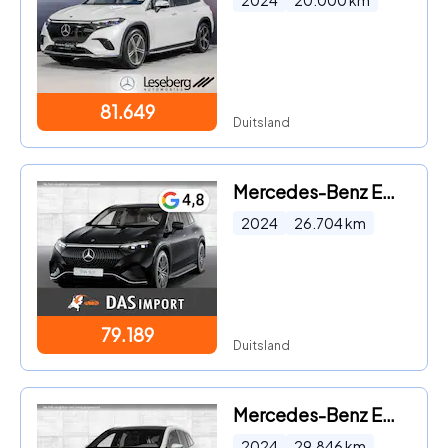
2024
20.000
km
81.649
Duitsland
Mercedes-Benz EQS - 4Matic
2024
26.704
km
79.189
Duitsland
Mercedes-Benz EQS
2024
29.846
km