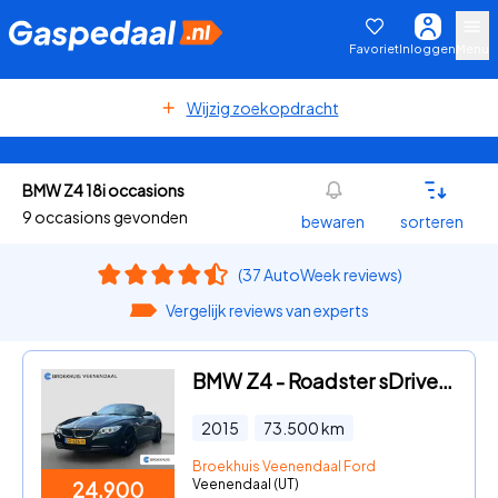
Favoriet
Inloggen
Menu
Wijzig zoekopdracht
BMW Z4 18i occasions
9 occasions gevonden
bewaren
sorteren
(37 AutoWeek reviews)
Vergelijk reviews van experts
BMW Z4 - Roadster sDrive18i Executive | Org. NL | Leder | Stoelverwar
2015
73.500
km
Broekhuis Veenendaal Ford
Veenendaal (UT)
24.900