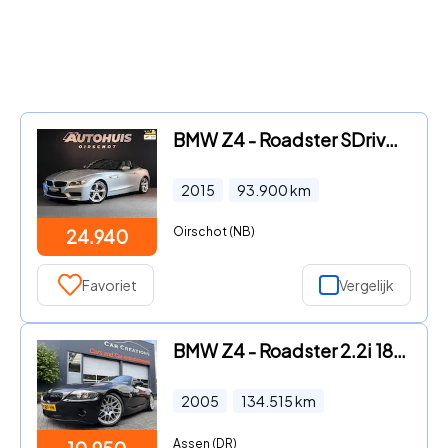
BMW Z4 - Roadster SDrive18i Limited Series M Edition Hardtop/ Stoelve
2015
93.900
km
Oirschot (NB)
24.940
Favoriet
Vergelijk
BMW Z4 - Roadster 2.2i 18 Inch Clima
2005
134.515
km
Assen (DR)