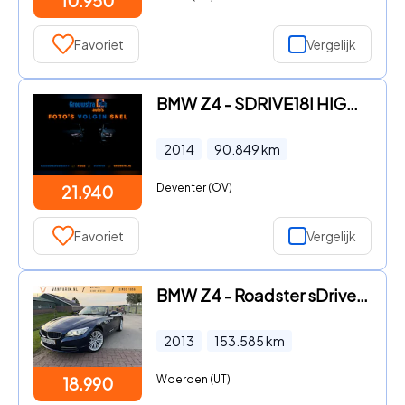
10.950
Favoriet
Vergelijk
BMW Z4 - SDRIVE18I HIGH EXECUTIVE / HARD-TOP / LEDER / WINDSCHERM
2014
90.849
km
Deventer (OV)
21.940
Favoriet
Vergelijk
BMW Z4 - Roadster sDrive18i LEER | CRUISE | NL-AUTO | LED | KETTING V
2013
153.585
km
Woerden (UT)
18.990