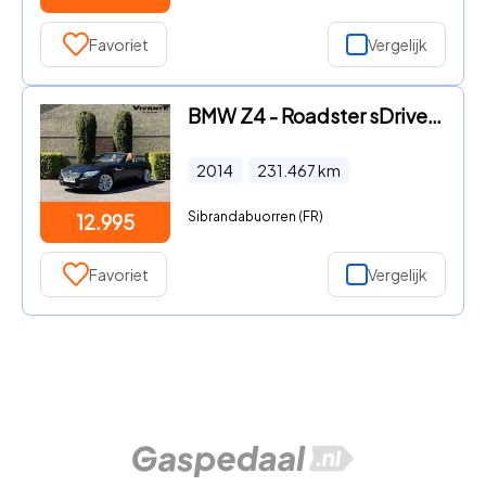
Favoriet
Vergelijk
BMW Z4 - Roadster sDrive18i Executive Leder*Cruise*Navi*Clima*PDC
2014
231.467
km
Sibrandabuorren (FR)
12.995
Favoriet
Vergelijk