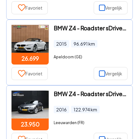
Favoriet
Vergelijk
BMW Z4 - Roadster sDrive18i Executive | Hardtop | Dealer Onderhouden
2015
96.691
km
Apeldoorn (GE)
26.699
Favoriet
Vergelijk
BMW Z4 - Roadster sDrive18i High Executive | M SPORT | LEDER | STOEL/
2016
122.974
km
Leeuwarden (FR)
23.950