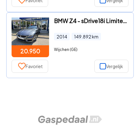
Favoriet
Vergelijk
BMW Z4 - sDrive18i Limited Series Leder/Cruise/Navi/Clima/PDC
2014
149.892
km
Wijchen (GE)
20.950
Favoriet
Vergelijk