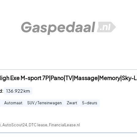
High Exe M-sport 7P|Pano|TV|Massage|Memory|Sky-
d:
136.922
km
Automaat
SUV / Terreinwagen
Zwart
5
-deurs
, AutoScout24, DTC lease, FinancialLease.nl