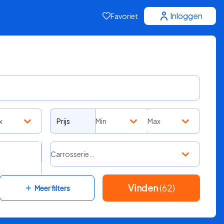
Inloggen
Favoriet
x
Prijs
Min
Max
Carrosserie…
Vinden
(62)
Meer filters