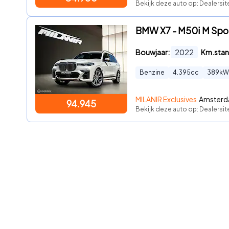
Bekijk deze auto op: Dealersi
BMW X7 - M50i M Spor
Bouwjaar:
2022
Km.stan
Benzine
4.395
cc
389
kW
MILANIR Exclusives
Amsterd
94.945
Bekijk deze auto op: Dealersit