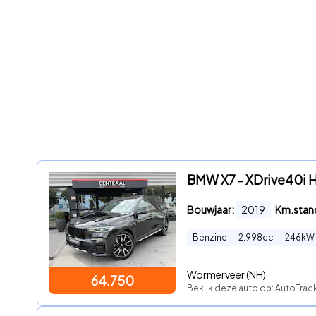
BMW X7 - XDrive40i 
Bouwjaar:
2019
Km.stan
Benzine
2.998
cc
246
kW
Wormerveer (NH)
64.750
Bekijk deze auto op: AutoTrack