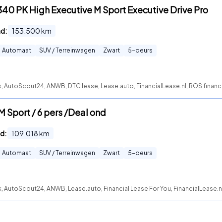
40 PK High Executive M Sport Executive Drive Pro
nd:
153.500
km
Automaat
SUV / Terreinwagen
Zwart
5
-deurs
k, AutoScout24, ANWB, DTC lease, Lease.auto, FinancialLease.nl, ROS finan
 Sport / 6 pers /Deal ond
d:
109.018
km
Automaat
SUV / Terreinwagen
Zwart
5
-deurs
, AutoScout24, ANWB, Lease.auto, Financial Lease For You, FinancialLease.n