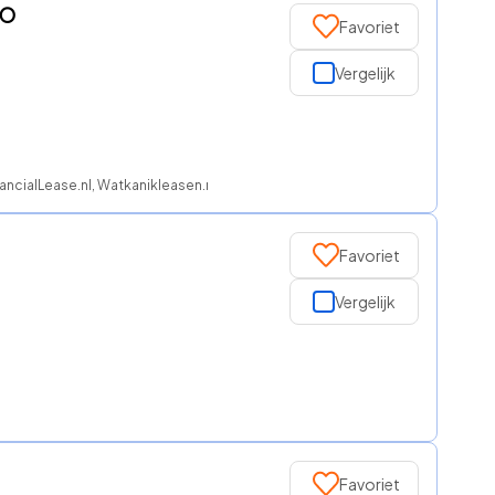
NO
Favoriet
Vergelijk
ancialLease.nl, Watkanikleasen.nl, NationaleAutolease, Regeljelease, ROS f
Favoriet
Vergelijk
Favoriet