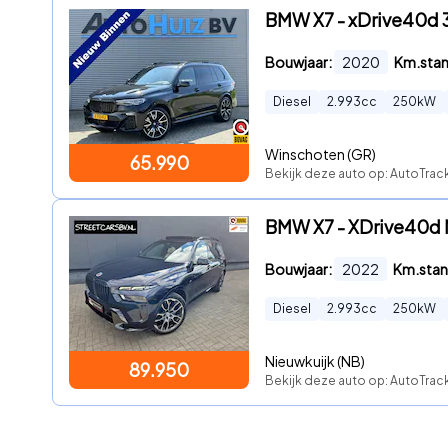
BMW X7 - xDrive40d 3
Bouwjaar:
2020
Km.sta
Diesel
2.993
cc
250
kW
Winschoten (GR)
65.990
Bekijk deze auto op: AutoTrac
BMW X7 - XDrive40d M
Bouwjaar:
2022
Km.stan
Diesel
2.993
cc
250
kW
Nieuwkuijk (NB)
89.950
Bekijk deze auto op: AutoTrack