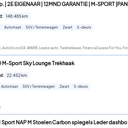
6p. | 2E EIGENAAR | 12MND GARANTIE | M-SPORT |PA
d:
148.485
km
Automaat
SUV / Terreinwagen
Zwart
5
-deurs
, AutoScout24, ANWB, Lease.auto, Twelvelease, Financial Lease For You, Fin
M-Sport Sky Lounge Trekhaak
d:
22.452
km
Automaat
SUV / Terreinwagen
Zwart
5
-deurs
k
 Sport NAP M Stoelen Carbon spiegels Leder dashbo