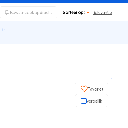
Bewaar zoekopdracht
Sorteer op:
Relevantie
erts
Favoriet
Vergelijk