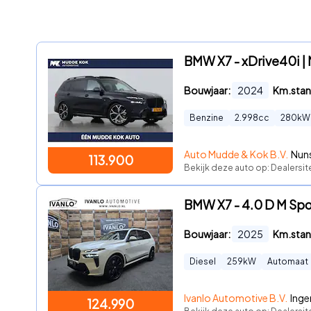
BMW X7 - xDrive40i | M
Bouwjaar:
2024
Km.stan
Benzine
2.998
cc
280
kW
Auto Mudde & Kok B.V.
Nuns
113.900
Bekijk deze auto op: Dealersit
BMW X7 - 4.0 D M Spo
Bouwjaar:
2025
Km.stan
Diesel
259
kW
Automaat
Ivanlo Automotive B.V.
Inge
124.990