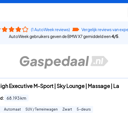
(1 AutoWeek reviews)
Vergelijk reviews van exp
AutoWeek gebruikers geven de BMW X7 gemiddeld een
4
/
5
.
gh Executive M-Sport | Sky Lounge | Massage | La
d:
68.193
km
Automaat
SUV / Terreinwagen
Zwart
5
-deurs