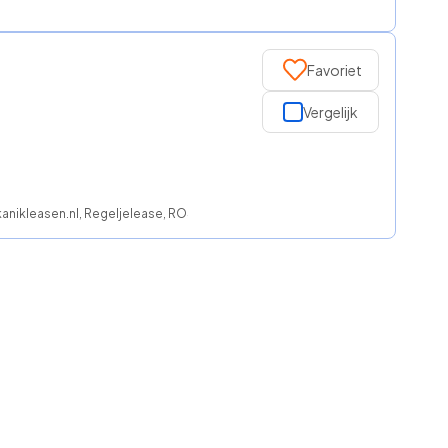
Favoriet
Vergelijk
kanikleasen.nl, Regeljelease, ROS finance