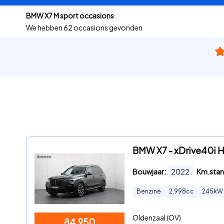
BMW X7 M sport occasions
We hebben
62 occasions gevonden
BMW X7 - xDrive40i Hi
Bouwjaar:
2022
Km.stan
Benzine
2.998
cc
245
kW
Oldenzaal (OV)
84.950