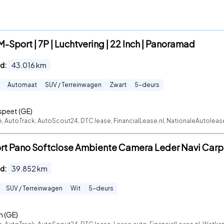
-Sport | 7P | Luchtvering | 22 Inch | Panoramad
d:
43.016
km
Automaat
SUV / Terreinwagen
Zwart
5
-deurs
peet (GE)
e, AutoTrack, AutoScout24, DTC lease, FinancialLease.nl, NationaleAutoleas
rt Pano Softclose Ambiente Camera Leder Navi Carp
d:
39.852
km
SUV / Terreinwagen
Wit
5
-deurs
n (GE)