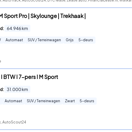
e, AutoTrack, AutoScout24, DTC lease, Lease.auto, FinancialLease.nl, Watkan
 Sport Pro | Skylounge | Trekhaak |
d:
64.946
km
W
Automaat
SUV / Terreinwagen
Grijs
5
-deurs
e
I BTW I 7-pers I M Sport
d:
31.000
km
Automaat
SUV / Terreinwagen
Zwart
5
-deurs
ck, AutoScout24