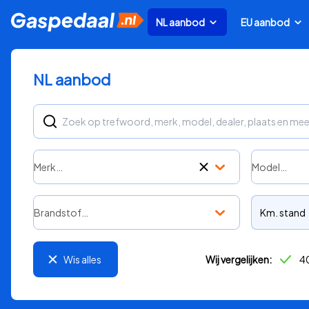
NL aanbod
EU aanbod
NL aanbod
Merk…
Model…
Brandstof…
Km. stand
Wis alles
Wij vergelijken:
40