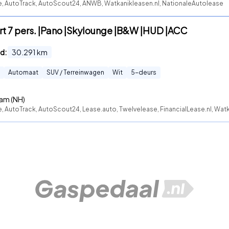
te, AutoTrack, AutoScout24, ANWB, Watkanikleasen.nl, NationaleAutolease
t 7 pers. |Pano |Skylounge |B&W |HUD |ACC
d:
30.291
km
Automaat
SUV / Terreinwagen
Wit
5
-deurs
am (NH)
e, AutoTrack, AutoScout24, Lease.auto, Twelvelease, FinancialLease.nl, Wat