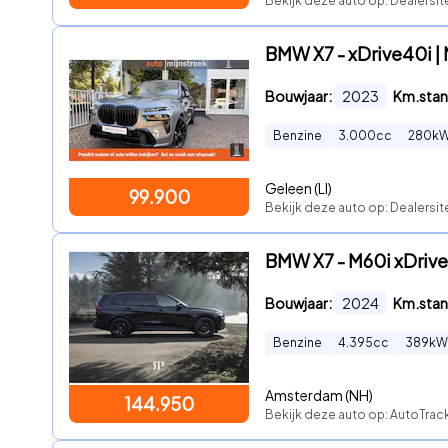
Bekijk deze auto op: Dealersit
BMW X7 - xDrive40i | M
Bouwjaar:
2023
Km.stan
Benzine
3.000
cc
280
k
Geleen (LI)
99.900
Bekijk deze auto op: Dealersit
BMW X7 - M60i xDrive 
Bouwjaar:
2024
Km.stan
Benzine
4.395
cc
389
kW
Amsterdam (NH)
144.950
Bekijk deze auto op: AutoTra