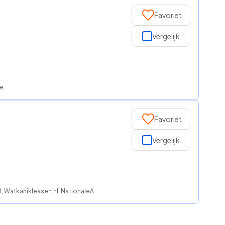
Favoriet
Vergelijk
ce
Favoriet
Vergelijk
l, Watkanikleasen.nl, NationaleAutolease, Regeljelease, ROS finance