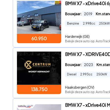
BMW X7 - xDrive40i 
Bouwjaar:
2019
Km.stan
Benzine
2.998
cc
250
kW
Harderwijk (GE)
60.950
Bekijk deze auto op: AutoTrack
BMW X7 - XDRIVE40D 
Bouwjaar:
2023
Km.stan
Diesel
2.993
cc
250
kW
Haaksbergen (OV)
138.750
Bekijk deze auto op: AutoTrac
BMW X7 - xDrive40i M